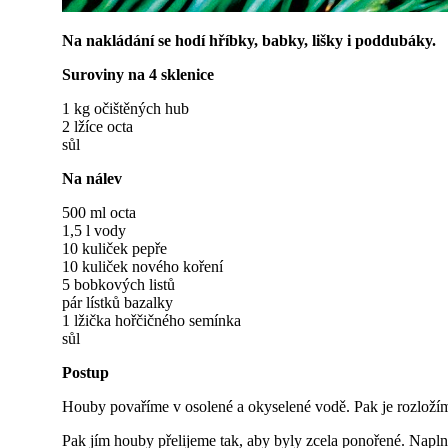
Na nakládání se hodí hříbky, babky, lišky i poddubáky.
Suroviny na 4 sklenice
1 kg očištěných hub
2 lžíce octa
sůl
Na nálev
500 ml octa
1,5 l vody
10 kuliček pepře
10 kuliček nového koření
5 bobkových listů
pár lístků bazalky
1 lžička hořčičného semínka
sůl
Postup
Houby povaříme v osolené a okyselené vodě. Pak je rozloží
Pak jím houby přelijeme tak, aby byly zcela ponořené. Napl