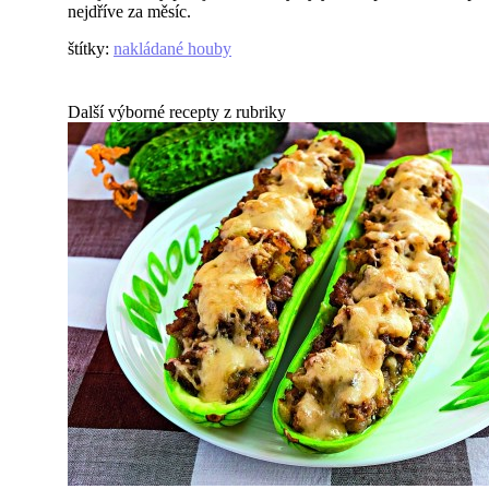
nejdříve za měsíc.
štítky
:
nakládané houby
Další výborné recepty z rubriky