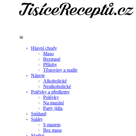
Hlavní chody
Maso
Bezmasé
Přílohy
Těstoviny a nudle
Nápoje
Alkoholické
Nealkoholické
Polévky a předkrmy
Polévky
Na mazání
Party jídla
Snídaně
Saláty
S masem
Bez masa
Sladké