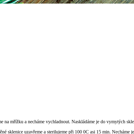
me na mřížku a necháme vychladnout. Naskládáme je do vymytých sklen
něné sklenice uzavřeme a sterilujeme při 100 0C asi 15 min. Necháme