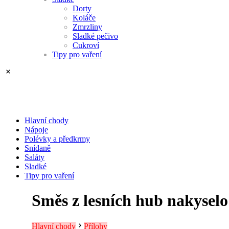
Dorty
Koláče
Zmrzliny
Sladké pečivo
Cukroví
Tipy pro vaření
Hlavní chody
Nápoje
Polévky a předkrmy
Snídaně
Saláty
Sladké
Tipy pro vaření
Směs z lesních hub nakyselo
Hlavní chody
Přílohy