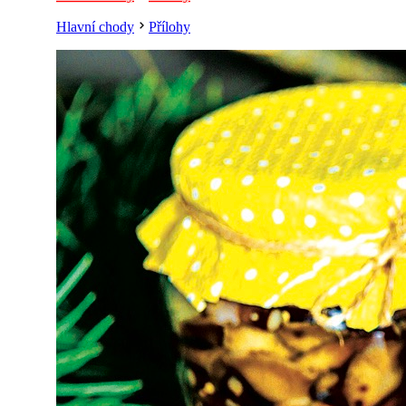
Hlavní chody
Přílohy