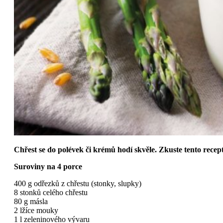
Chřest se do polévek či krémů hodí skvěle. Zkuste tento recept
Suroviny na 4 porce
400 g odřezků z chřestu (stonky, slupky)
8 stonků celého chřestu
80 g másla
2 lžíce mouky
1 l zeleninového vývaru