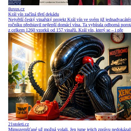
iluxus.cz
Král vín začíná třetí dekádu
Největší český vinařský projekt Král vín ve svém již jednadvacát
ročníku představil nejlepší domácí vína. Ta vybírala odborná porot
z celkem 1260 vzorků od 157 vinařů. Král vín, který se – i pře
21stoleti.cz
Mimozemšťané už možná volali. Jen jsme jejich zprávu nedokázal