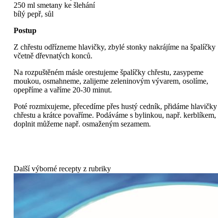
250 ml smetany ke šlehání
bílý pepř, sůl
Postup
Z chřestu odřízneme hlavičky, zbylé stonky nakrájíme na špalíčky
včetně dřevnatých konců.
Na rozpuštěném másle orestujeme špalíčky chřestu, zasypeme
moukou, osmahneme, zalijeme zeleninovým vývarem, osolíme,
opepříme a vaříme 20-30 minut.
Poté rozmixujeme, přecedíme přes hustý cedník, přidáme hlavičky
chřestu a krátce povaříme. Podáváme s bylinkou, např. kerblíkem,
doplnit můžeme např. osmaženým sezamem.
Další výborné recepty z rubriky