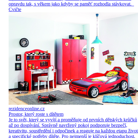
opravdu tak, s věkem jako kdyby se paměť rozhodla stávkovat.
Cvičte
rezidenceonline.cz
Prostor, který roste s dítětem
Je to svět, který se vyvíjí a proměňuje od prvních dětských krůčků
až po dospívání. Správně navržený pokoj podporuje bezpečí,
kreativitu, soustředění i odpočinek a reaguje na každou etapu život
a specifické potřeby dítěte. Pro nejmenší je klíčová jednoduchost,