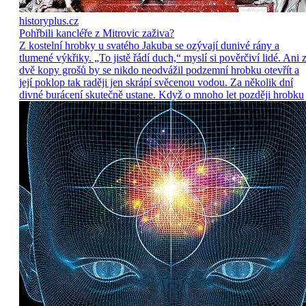
historyplus.cz
Pohřbili kancléře z Mitrovic zaživa?
Z kostelní hrobky u svatého Jakuba se ozývají dunivé rány a
tlumené výkřiky. „To jistě řádí duch,“ myslí si pověrčiví lidé. Ani 
dvě kopy grošů by se nikdo neodvážil podzemní hrobku otevřít a
její poklop tak raději jen skrápí svěcenou vodou. Za několik dní
divné burácení skutečně ustane. Když o mnoho let později hrobku