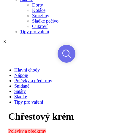
Dorty
Koláče
Zmrzliny
Sladké pečivo
Cukroví
Tipy pro vaření
Hlavní chody
Nápoje
Polévky a předkrmy
Snídaně
Saláty
Sladké
Tipy pro vaření
Chřestový krém
Polévky a předkrmy