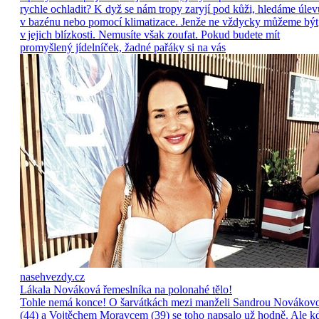
rychle ochladit? K dyž se nám tropy zaryjí pod kůži, hledáme úlev
v bazénu nebo pomocí klimatizace. Jenže ne vždycky můžeme být
v jejich blízkosti. Nemusíte však zoufat. Pokud budete mít
promyšlený jídelníček, žadné pařáky si na vás
nasehvezdy.cz
Lákala Nováková řemeslníka na polonahé tělo!
Tohle nemá konce! O šarvátkách mezi manželi Sandrou Novákov
(44) a Vojtěchem Moravcem (39) se toho napsalo už hodně. Ale k