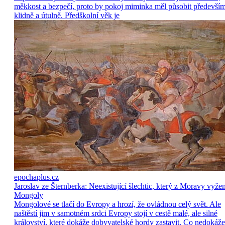
měkkost a bezpečí, proto by pokoj miminka měl působit předevší
klidně a útulně. Předškolní věk je
epochaplus.cz
Jaroslav ze Šternberka: Neexistující šlechtic, který z Moravy vyže
Mongoly
Mongolové se tlačí do Evropy a hrozí, že ovládnou celý svět. Ale
naštěstí jim v samotném srdci Evropy stojí v cestě malé, ale silné
království, které dokáže dobyvatelské hordy zastavit. Co nedokáže