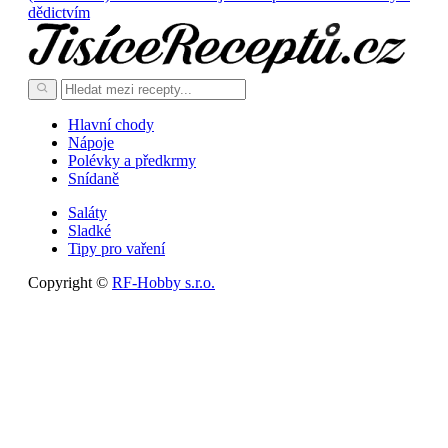
dědictvím
Hlavní chody
Nápoje
Polévky a předkrmy
Snídaně
Saláty
Sladké
Tipy pro vaření
Copyright ©
RF-Hobby s.r.o.