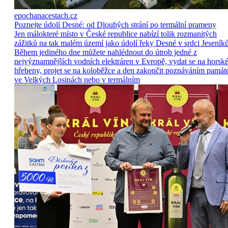
epochanacestach.cz
Poznejte údolí Desné: od Dlouhých strání po termální prameny
Jen málokteré místo v České republice nabízí tolik rozmanitých
zážitků na tak malém území jako údolí řeky Desné v srdci Jeseníků
Během jediného dne můžete nahlédnout do útrob jedné z
nejvýznamnějších vodních elektráren v Evropě, vydat se na horsk
hřebeny, projet se na koloběžce a den zakončit poznáváním památ
ve Velkých Losinách nebo v termálním