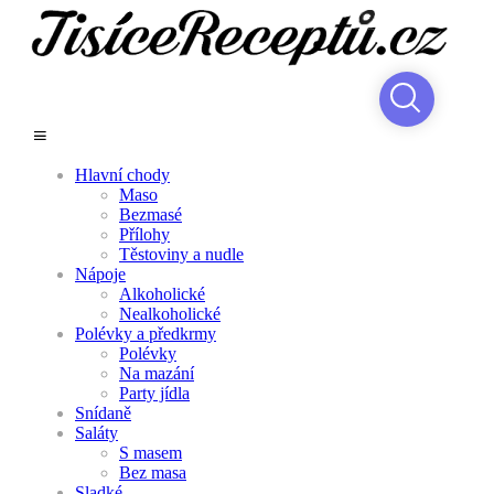
Hlavní chody
Maso
Bezmasé
Přílohy
Těstoviny a nudle
Nápoje
Alkoholické
Nealkoholické
Polévky a předkrmy
Polévky
Na mazání
Party jídla
Snídaně
Saláty
S masem
Bez masa
Sladké