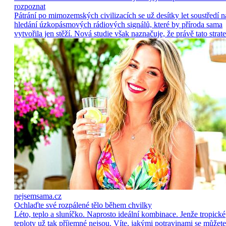
rozpoznat
Pátrání po mimozemských civilizacích se už desítky let soustředí n
hledání úzkopásmových rádiových signálů, které by příroda sama
vytvořila jen stěží. Nová studie však naznačuje, že právě tato strate
nejsemsama.cz
Ochlaďte své rozpálené tělo během chvilky
Léto, teplo a sluníčko. Naprosto ideální kombinace. Jenže tropické
teploty už tak příjemné nejsou. Víte, jakými potravinami se můžete