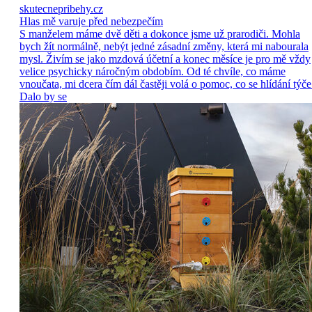
skutecnepribehy.cz
Hlas mě varuje před nebezpečím
S manželem máme dvě děti a dokonce jsme už prarodiči. Mohla
bych žít normálně, nebýt jedné zásadní změny, která mi nabourala
mysl. Živím se jako mzdová účetní a konec měsíce je pro mě vždy
velice psychicky náročným obdobím. Od té chvíle, co máme
vnoučata, mi dcera čím dál častěji volá o pomoc, co se hlídání týče
Dalo by se