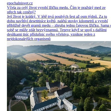
epochalnisvet.cz
Včela za celý život vyrobí lžičku medu. Čím je pražský med ze
střech tak ceněný?
Její život je krátký. V létě trvá pouhých šest až osm týdnů. Za tu
dobu navštíví desetitisíce květů, nalétá stovky kilometrů a vyrobí
přibližně devět gramů medu – zhruba jednu čajovou lžičku. Sama 
sobě se může zdát bezvýznamná. Teprve když se spojí s dalšími
desítkami tisíc příslušnic svého včelstva, vznikne jeden z
nejdokonalejších organismů