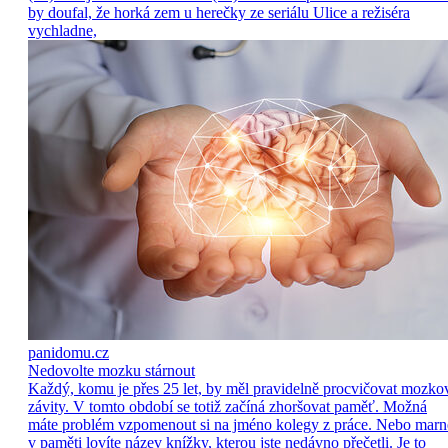
by doufal, že horká zem u herečky ze seriálu Ulice a režiséra
vychladne,
panidomu.cz
Nedovolte mozku stárnout
Každý, komu je přes 25 let, by měl pravidelně procvičovat mozko
závity. V tomto období se totiž začíná zhoršovat paměť. Možná
máte problém vzpomenout si na jméno kolegy z práce. Nebo marn
v paměti lovíte název knížky, kterou jste nedávno přečetli. Je to