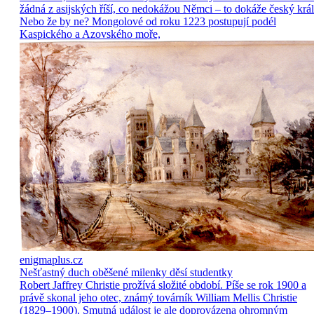
žádná z asijských říší, co nedokážou Němci – to dokáže český král
Nebo že by ne? Mongolové od roku 1223 postupují podél
Kaspického a Azovského moře,
enigmaplus.cz
Nešťastný duch oběšené milenky děsí studentky
Robert Jaffrey Christie prožívá složité období. Píše se rok 1900 a
právě skonal jeho otec, známý továrník William Mellis Christie
(1829–1900). Smutná událost je ale doprovázena ohromným