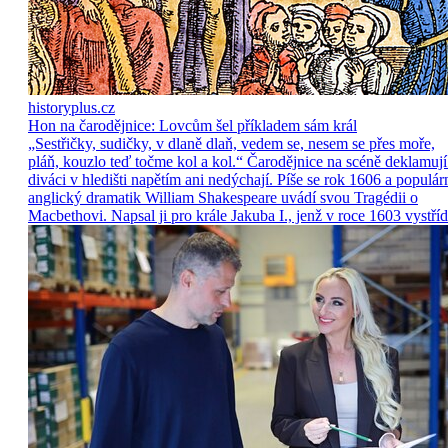
historyplus.cz
Hon na čarodějnice: Lovcům šel příkladem sám král
„Sestřičky, sudičky, v dlaně dlaň, vedem se, nesem se přes moře,
pláň, kouzlo teď točme kol a kol.“ Čarodějnice na scéně deklamují
diváci v hledišti napětím ani nedýchají. Píše se rok 1606 a populár
anglický dramatik William Shakespeare uvádí svou Tragédii o
Macbethovi. Napsal ji pro krále Jakuba I., jenž v roce 1603 vystříd