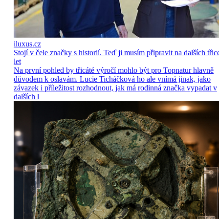
iluxus.cz
Stojí v čele značky s historií. Teď ji musím připravit na dalších třic
let
Na první pohled by třicáté výročí mohlo být pro Topnatur hlavně
důvodem k oslavám. Lucie Ticháčková ho ale vnímá jinak, jako
závazek i příležitost rozhodnout, jak má rodinná značka vypadat v
dalších l