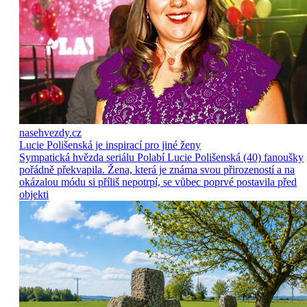
nasehvezdy.cz
Lucie Polišenská je inspirací pro jiné ženy
Sympatická hvězda seriálu Polabí Lucie Polišenská (40) fanoušky
pořádně překvapila. Žena, která je známa svou přirozeností a na
okázalou módu si příliš nepotrpí, se vůbec poprvé postavila před
objekti