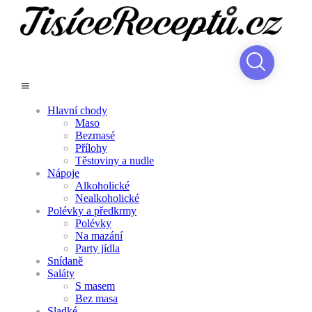
Hlavní chody
Maso
Bezmasé
Přílohy
Těstoviny a nudle
Nápoje
Alkoholické
Nealkoholické
Polévky a předkrmy
Polévky
Na mazání
Party jídla
Snídaně
Saláty
S masem
Bez masa
Sladké