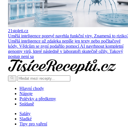
21stoleti.cz
Umělá inteligence poprvé navrhla funkční viry. Znamená to riziko
Umělá inteligence už zdaleka nepíše jen texty nebo počítačové
kódy. Vědcům se nyní podařilo pomocí AI navrhnout kompletní
genomy virů, které následně v laboratoři skutečně ožily. Takový
postup není sa
Hlavní chody
Nápoje
Polévky a předkrmy
Snídaně
Saláty
Sladké
Tipy pro vaření