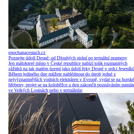
epochanacestach.cz
Poznejte údolí Desné: od Dlouhých strání po termální prameny
Jen málokteré místo v České republice nabízí tolik rozmanitých
zážitků na tak malém území jako údolí řeky Desné v srdci Jeseníků
Během jediného dne můžete nahlédnout do útrob jedné z
nejvýznamnějších vodních elektráren v Evropě, vydat se na horsk
hřebeny, projet se na koloběžce a den zakončit poznáváním památ
ve Velkých Losinách nebo v termálním