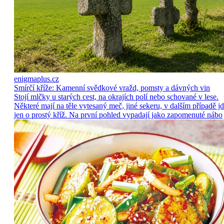
enigmaplus.cz
Smírčí kříže: Kamenní svědkové vražd, pomsty a dávných vin
Stojí mlčky u starých cest, na okrajích polí nebo schované v lese.
Některé mají na těle vytesaný meč, jiné sekeru, v dalším případě j
jen o prostý kříž. Na první pohled vypadají jako zapomenuté nábo