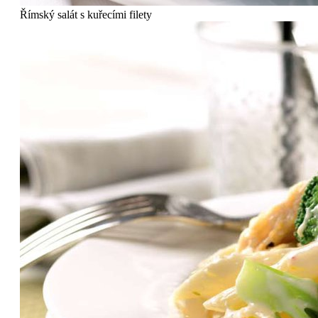
Římský salát s kuřecími filety