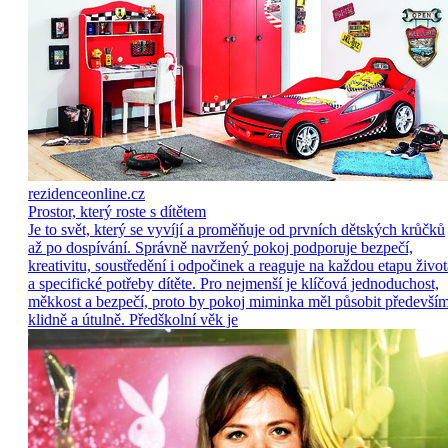
rezidenceonline.cz
Prostor, který roste s dítětem
Je to svět, který se vyvíjí a proměňuje od prvních dětských krůčků
až po dospívání. Správně navržený pokoj podporuje bezpečí,
kreativitu, soustředění i odpočinek a reaguje na každou etapu život
a specifické potřeby dítěte. Pro nejmenší je klíčová jednoduchost,
měkkost a bezpečí, proto by pokoj miminka měl působit předevší
klidně a útulně. Předškolní věk je