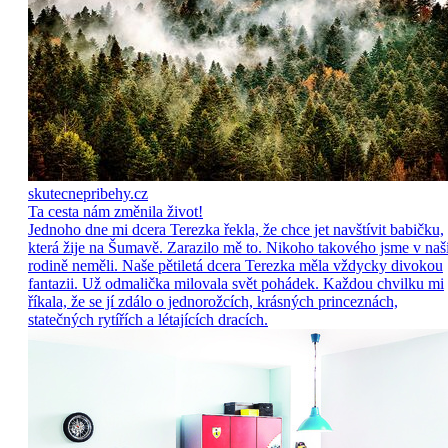
skutecnepribehy.cz
Ta cesta nám změnila život!
Jednoho dne mi dcera Terezka řekla, že chce jet navštívit babičku,
která žije na Šumavě. Zarazilo mě to. Nikoho takového jsme v naš
rodině neměli. Naše pětiletá dcera Terezka měla vždycky divokou
fantazii. Už odmalička milovala svět pohádek. Každou chvilku mi
říkala, že se jí zdálo o jednorožcích, krásných princeznách,
statečných rytířích a létajících dracích.