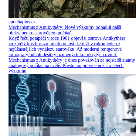
epochaplus.cz
Mechanismus z Antikythéry: Nové výzkumy odhalují další
překvapení o starověkém počítači
Když řečtí potápěči v roce 1901 objeví u ostrova Antikythéra
zrezivělý kus bronzu, nikdo netuší, že drží v rukou jeden z
nejúžasnějších vynálezů starověku. Až moderní rentgenové
tomografy odhalí desítky ozubených kol ukrytých uvnitř.
Mechanismus z Antikythéry je dnes považován za nejstarší známý
analogový počítač na světě. Přesto ani po více než sto letech
výzkumu