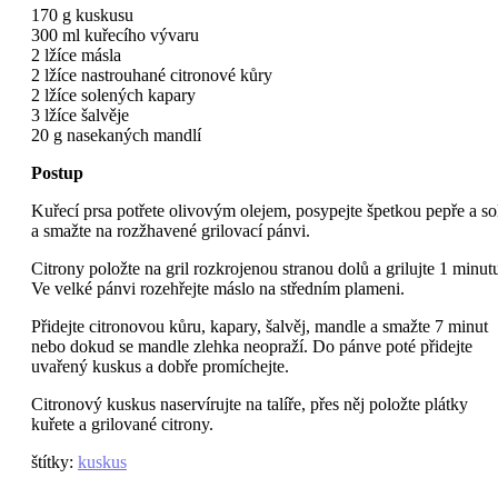
170 g kuskusu
300 ml kuřecího vývaru
2 lžíce másla
2 lžíce nastrouhané citronové kůry
2 lžíce solených kapary
3 lžíce šalvěje
20 g nasekaných mandlí
Postup
Kuřecí prsa potřete olivovým olejem, posypejte špetkou pepře a so
a smažte na rozžhavené grilovací pánvi.
Citrony položte na gril rozkrojenou stranou dolů a grilujte 1 minut
Ve velké pánvi rozehřejte máslo na středním plameni.
Přidejte citronovou kůru, kapary, šalvěj, mandle a smažte 7 minut
nebo dokud se mandle zlehka neopraží. Do pánve poté přidejte
uvařený kuskus a dobře promíchejte.
Citronový kuskus naservírujte na talíře, přes něj položte plátky
kuřete a grilované citrony.
štítky
:
kuskus