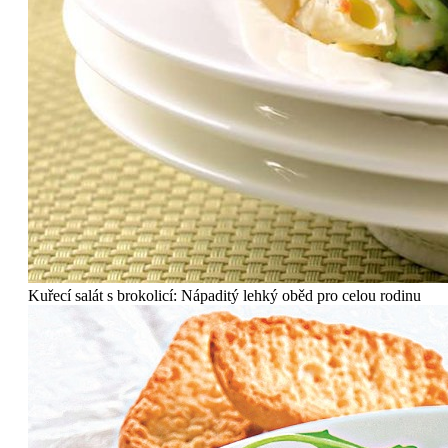
Kuřecí salát s brokolicí: Nápaditý lehký oběd pro celou rodinu