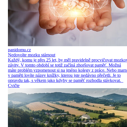
panidomu.cz
Nedovolte mozku stárnout
Každý, komu je přes 25 let, by měl pravidelně procvičovat mozko
závity. V tomto období se totiž začíná zhoršovat paměť. Možná
máte problém vzpomenout si na jméno kolegy z práce. Nebo marn
v paměti lovíte název knížky, kterou jste nedávno přečetli. Je to
opravdu tak, s věkem jako kdyby se paměť rozhodla stávkovat.
Cvičte