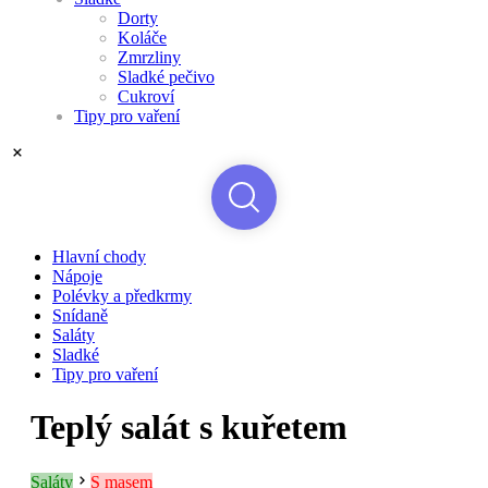
Dorty
Koláče
Zmrzliny
Sladké pečivo
Cukroví
Tipy pro vaření
Hlavní chody
Nápoje
Polévky a předkrmy
Snídaně
Saláty
Sladké
Tipy pro vaření
Teplý salát s kuřetem
Saláty
S masem