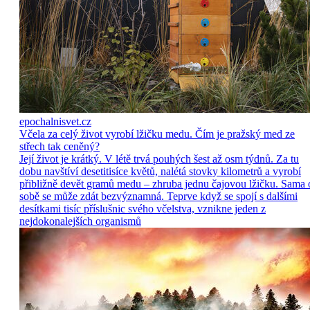
epochalnisvet.cz
Včela za celý život vyrobí lžičku medu. Čím je pražský med ze
střech tak ceněný?
Její život je krátký. V létě trvá pouhých šest až osm týdnů. Za tu
dobu navštíví desetitisíce květů, nalétá stovky kilometrů a vyrobí
přibližně devět gramů medu – zhruba jednu čajovou lžičku. Sama 
sobě se může zdát bezvýznamná. Teprve když se spojí s dalšími
desítkami tisíc příslušnic svého včelstva, vznikne jeden z
nejdokonalejších organismů