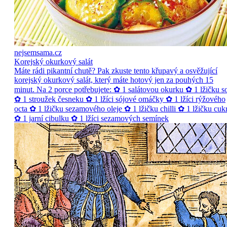
nejsemsama.cz
Korejský okurkový salát
Máte rádi pikantní chutě? Pak zkuste tento křupavý a osvěžující
korejský okurkový salát, který máte hotový jen za pouhých 15
minut. Na 2 porce potřebujete: ✿ 1 salátovou okurku ✿ 1 lžičku so
✿ 1 stroužek česneku ✿ 1 lžíci sójové omáčky ✿ 1 lžíci rýžového
octa ✿ 1 lžičku sezamového oleje ✿ 1 lžičku chilli ✿ 1 lžičku cuk
✿ 1 jarní cibulku ✿ 1 lžíci sezamových semínek