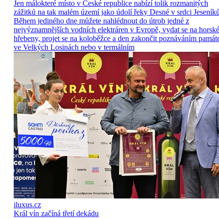
Jen málokteré místo v České republice nabízí tolik rozmanitých
zážitků na tak malém území jako údolí řeky Desné v srdci Jeseníků
Během jediného dne můžete nahlédnout do útrob jedné z
nejvýznamnějších vodních elektráren v Evropě, vydat se na horsk
hřebeny, projet se na koloběžce a den zakončit poznáváním památ
ve Velkých Losinách nebo v termálním
iluxus.cz
Král vín začíná třetí dekádu