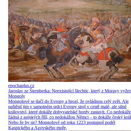
epochaplus.cz
Jaroslav ze Šternberka: Neexistující šlechtic, který z Moravy vyže
Mongoly
Mongolové se tlačí do Evropy a hrozí, že ovládnou celý svět. Ale
naštěstí jim v samotném srdci Evropy stojí v cestě malé, ale silné
království, které dokáže dobyvatelské hordy zastavit. Co nedokáže
žádná z asijských říší, co nedokážou Němci – to dokáže český král
Nebo že by ne? Mongolové od roku 1223 postupují podél
Kaspického a Azovského moře,