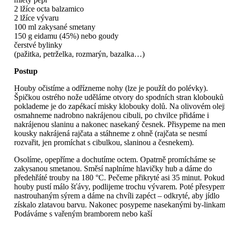
2 lžíce octa balzamico
2 lžíce vývaru
100 ml zakysané smetany
150 g eidamu (45%) nebo goudy
čerstvé bylinky
(pažitka, petrželka, rozmarýn, bazalka…)
Postup
Houby očistíme a odřízneme nohy (lze je použít do polévky).
Špičkou ostrého nože uděláme otvory do spodních stran klobouků
poklademe je do zapékací misky klobouky dolů. Na olivovém olej
osmahneme nadrobno nakrájenou cibuli, po chvilce přidáme i
nakrájenou slaninu a nakonec nasekaný česnek. Přisypeme na men
kousky nakrájená rajčata a stáhneme z ohně (rajčata se nesmí
rozvařit, jen promíchat s cibulkou, slaninou a česnekem).
Osolíme, opepříme a dochutíme octem. Opatrně promícháme se
zakysanou smetanou. Směsí naplníme hlavičky hub a dáme do
předehřáté trouby na 180 °C. Pečeme přikryté asi 35 minut. Pokud
houby pustí málo šťávy, podlijeme trochu vývarem. Poté přesype
nastrouhaným sýrem a dáme na chvíli zapéct – odkryté, aby jídlo
získalo zlatavou barvu. Nakonec posypeme nasekanými by-linkam
Podáváme s vařeným bramborem nebo kaší