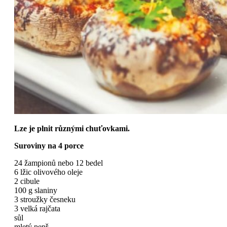
Lze je plnit různými chuťovkami.
Suroviny na 4 porce
24 žampionů nebo 12 bedel
6 lžic olivového oleje
2 cibule
100 g slaniny
3 stroužky česneku
3 velká rajčata
sůl
mletý pepř