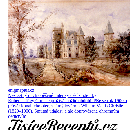
enigmaplus.cz
Nešťastný duch oběšené milenky děsí studentky
Robert Jaffrey Christie prožívá složité období. Píše se rok 1900 a
právě skonal jeho otec, známý továrník William Mellis Christie
(1829–1900). Smutná událost je ale doprovázena ohromným
dědictvím