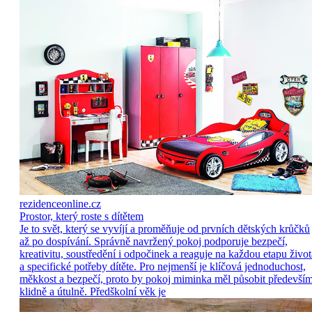
rezidenceonline.cz
Prostor, který roste s dítětem
Je to svět, který se vyvíjí a proměňuje od prvních dětských krůčků
až po dospívání. Správně navržený pokoj podporuje bezpečí,
kreativitu, soustředění i odpočinek a reaguje na každou etapu život
a specifické potřeby dítěte. Pro nejmenší je klíčová jednoduchost,
měkkost a bezpečí, proto by pokoj miminka měl působit předevší
klidně a útulně. Předškolní věk je