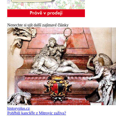
Nenechte si ujít další zajímavé články
historyplus.cz
Pohřbili kancléře z Mitrovic zaživa?