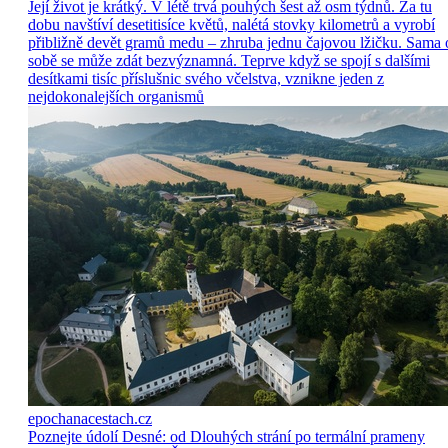
Její život je krátký. V létě trvá pouhých šest až osm týdnů. Za tu
dobu navštíví desetitisíce květů, nalétá stovky kilometrů a vyrobí
přibližně devět gramů medu – zhruba jednu čajovou lžičku. Sama 
sobě se může zdát bezvýznamná. Teprve když se spojí s dalšími
desítkami tisíc příslušnic svého včelstva, vznikne jeden z
nejdokonalejších organismů
epochanacestach.cz
Poznejte údolí Desné: od Dlouhých strání po termální prameny