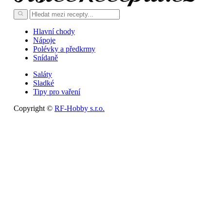
Hlavní chody
Nápoje
Polévky a předkrmy
Snídaně
Saláty
Sladké
Tipy pro vaření
Copyright ©
RF-Hobby s.r.o.