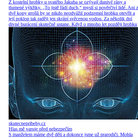
Z kostelní hrobky u svatého Jakuba se ozývají dunivé rány a
tlumené výkřiky. „To jistě řádí duch,“ myslí si pověrčiví lidé. Ani 
dvě kopy grošů by se nikdo neodvážil podzemní hrobku otevřít a
její poklop tak raději jen skrápí svěcenou vodou. Za několik dní
divné burácení skutečně ustane. Když o mnoho let později hrobku
skutecnepribehy.cz
Hlas mě varuje před nebezpečím
S manželem máme dvě děti a dokonce jsme už prarodiči. Mohla