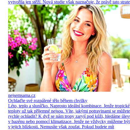
vytvořila jen stěží. Nová studie však naznačuje, že právě tato strate
nejsemsama.cz
Ochlaďte své rozpálené tělo během chvilky
Léto, teplo a sluníčko. Naprosto ideální kombinace. Jenže tropické
teploty už tak příjemné nejsou. Víte, jakými potravinami se můžete
rychle ochladit? K dyž se nám tropy zaryjí pod kůži, hledáme úlev
v bazénu nebo pomocí klimatizace. Jenže ne vždycky můžeme být
v jejich blízkosti. Nemusíte však zoufat. Pokud budete mít