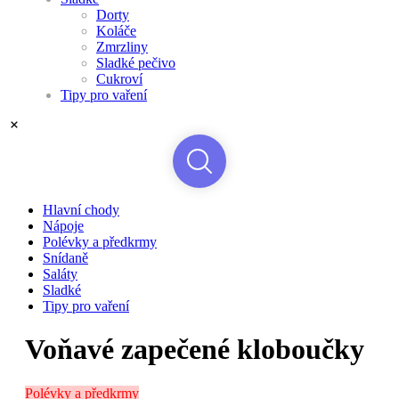
Dorty
Koláče
Zmrzliny
Sladké pečivo
Cukroví
Tipy pro vaření
Hlavní chody
Nápoje
Polévky a předkrmy
Snídaně
Saláty
Sladké
Tipy pro vaření
Voňavé zapečené kloboučky
Polévky a předkrmy