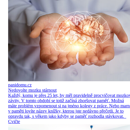
panidomu.cz
Nedovolte mozku stárnout
Každý, komu je přes 25 let, by měl pravidelně procvičovat mozko
závity. V tomto období se totiž začíná zhoršovat paměť. Možná
máte problém vzpomenout si na jméno kolegy z práce. Nebo marn
v paměti lovíte název knížky, kterou jste nedávno přečetli. Je to
opravdu tak, s věkem jako kdyby se paměť rozhodla stávkovat.
Cvičte