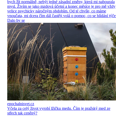
bych žít normálně, nebýt jedné zásadní změny, která mi nabourala
mysl. Živím se jako mzdová účetní a konec měsíce je pro mě vždy
velice psychicky náročným obdobím. Od té chvíle, co máme
vnoučata, mi dcera čím dál častěji volá o pomoc, co se hlídání týče
Dalo by se
epochalnisvet.cz
Včela za celý život vyrobí lžičku medu. Čím je pražský med ze
střech tak ceněný?