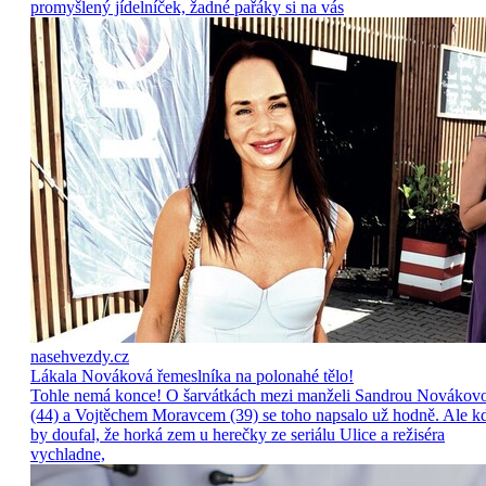
promyšlený jídelníček, žadné pařáky si na vás
nasehvezdy.cz
Lákala Nováková řemeslníka na polonahé tělo!
Tohle nemá konce! O šarvátkách mezi manželi Sandrou Novákov
(44) a Vojtěchem Moravcem (39) se toho napsalo už hodně. Ale k
by doufal, že horká zem u herečky ze seriálu Ulice a režiséra
vychladne,