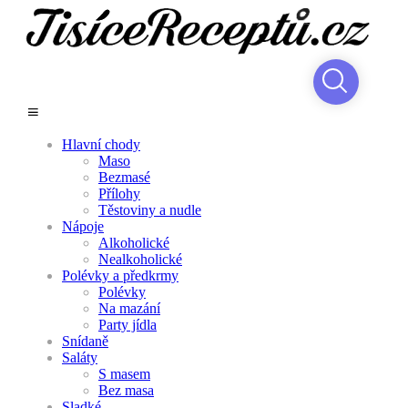
Hlavní chody
Maso
Bezmasé
Přílohy
Těstoviny a nudle
Nápoje
Alkoholické
Nealkoholické
Polévky a předkrmy
Polévky
Na mazání
Party jídla
Snídaně
Saláty
S masem
Bez masa
Sladké