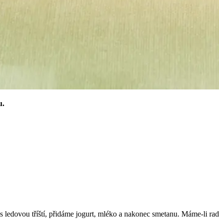
u.
edovou tříští, přidáme jogurt, mléko a nakonec smetanu. Máme-li raději