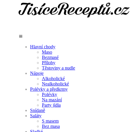
Hlavní chody
Maso
Bezmasé
Přílohy
Těstoviny a nudle
Nápoje
Alkoholické
Nealkoholické
Polévky a předkrmy
Polévky
Na mazání
Party jídla
Snídaně
Saláty
S masem
Bez masa
Sladké