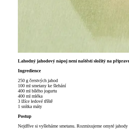
Lahodný jahodový nápoj není naštěstí složitý na příprav
Ingredience
250 g čerstvých jahod
100 ml smetany ke šlehání
400 ml bílého jogurtu
400 ml mléka
3 lžíce ledové tříště
1 snítka máty
Postup
Nejdříve si vyšleháme smetanu. Rozmixujeme omyté jahody s l