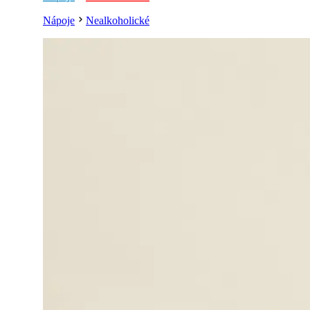
Nápoje
Nealkoholické