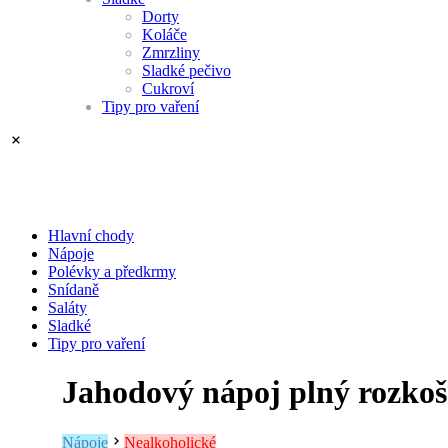
Dorty
Koláče
Zmrzliny
Sladké pečivo
Cukroví
Tipy pro vaření
Hlavní chody
Nápoje
Polévky a předkrmy
Snídaně
Saláty
Sladké
Tipy pro vaření
Jahodový nápoj plný rozkoš
Nápoje
Nealkoholické