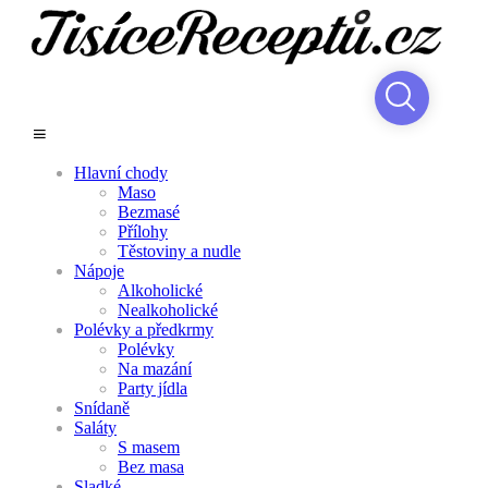
Hlavní chody
Maso
Bezmasé
Přílohy
Těstoviny a nudle
Nápoje
Alkoholické
Nealkoholické
Polévky a předkrmy
Polévky
Na mazání
Party jídla
Snídaně
Saláty
S masem
Bez masa
Sladké