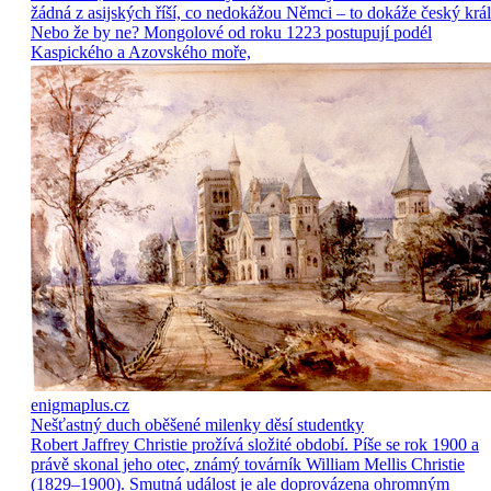
žádná z asijských říší, co nedokážou Němci – to dokáže český král
Nebo že by ne? Mongolové od roku 1223 postupují podél
Kaspického a Azovského moře,
enigmaplus.cz
Nešťastný duch oběšené milenky děsí studentky
Robert Jaffrey Christie prožívá složité období. Píše se rok 1900 a
právě skonal jeho otec, známý továrník William Mellis Christie
(1829–1900). Smutná událost je ale doprovázena ohromným