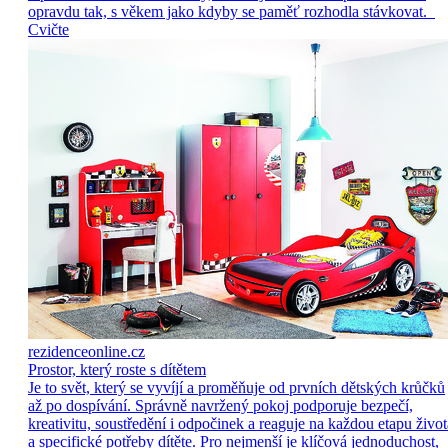
opravdu tak, s věkem jako kdyby se paměť rozhodla stávkovat.
Cvičte
rezidenceonline.cz
Prostor, který roste s dítětem
Je to svět, který se vyvíjí a proměňuje od prvních dětských krůčků
až po dospívání. Správně navržený pokoj podporuje bezpečí,
kreativitu, soustředění i odpočinek a reaguje na každou etapu život
a specifické potřeby dítěte. Pro nejmenší je klíčová jednoduchost,