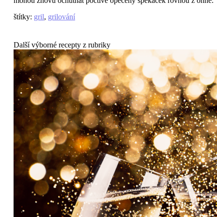
mohou znovu ochutnat poctivě opečený špekáček rovnou z ohně.
štítky
:
gril
,
grilování
Další výborné recepty z rubriky