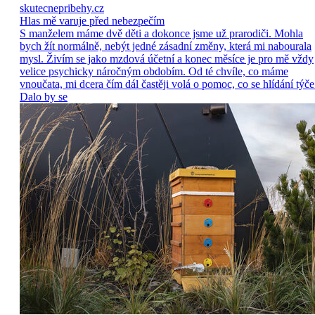
skutecnepribehy.cz
Hlas mě varuje před nebezpečím
S manželem máme dvě děti a dokonce jsme už prarodiči. Mohla
bych žít normálně, nebýt jedné zásadní změny, která mi nabourala
mysl. Živím se jako mzdová účetní a konec měsíce je pro mě vždy
velice psychicky náročným obdobím. Od té chvíle, co máme
vnoučata, mi dcera čím dál častěji volá o pomoc, co se hlídání týče
Dalo by se