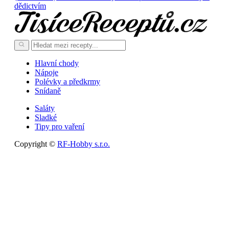
dědictvím
Hlavní chody
Nápoje
Polévky a předkrmy
Snídaně
Saláty
Sladké
Tipy pro vaření
Copyright ©
RF-Hobby s.r.o.