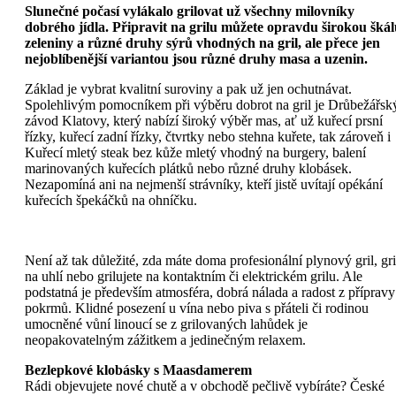
Slunečné počasí vylákalo grilovat už všechny milovníky
dobrého jídla. Připravit na grilu můžete opravdu širokou šká
zeleniny a různé druhy sýrů vhodných na gril, ale přece jen
nejoblíbenější variantou jsou různé druhy masa a uzenin.
Základ je vybrat kvalitní suroviny a pak už jen ochutnávat.
Spolehlivým pomocníkem při výběru dobrot na gril je Drůbežářsk
závod Klatovy, který nabízí široký výběr mas, ať už kuřecí prsní
řízky, kuřecí zadní řízky, čtvrtky nebo stehna kuřete, tak zároveň i
Kuřecí mletý steak bez kůže mletý vhodný na burgery, balení
marinovaných kuřecích plátků nebo různé druhy klobásek.
Nezapomíná ani na nejmenší strávníky, kteří jistě uvítají opékání
kuřecích špekáčků na ohníčku.
Není až tak důležité, zda máte doma profesionální plynový gril, gri
na uhlí nebo grilujete na kontaktním či elektrickém grilu. Ale
podstatná je především atmosféra, dobrá nálada a radost z přípravy
pokrmů. Klidné posezení u vína nebo piva s přáteli či rodinou
umocněné vůní linoucí se z grilovaných lahůdek je
neopakovatelným zážitkem a jedinečným relaxem.
Bezlepkové klobásky s Maasdamerem
Rádi objevujete nové chutě a v obchodě pečlivě vybíráte? České