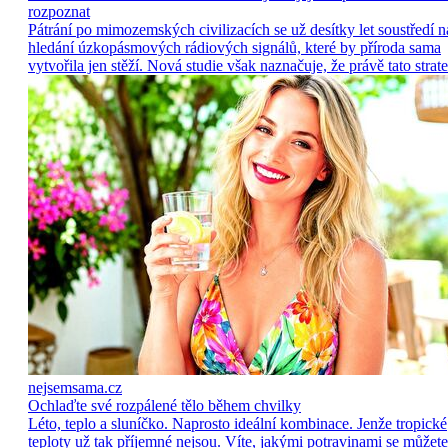
rozpoznat
Pátrání po mimozemských civilizacích se už desítky let soustředí n
hledání úzkopásmových rádiových signálů, které by příroda sama
vytvořila jen stěží. Nová studie však naznačuje, že právě tato strate
nejsemsama.cz
Ochlaďte své rozpálené tělo během chvilky
Léto, teplo a sluníčko. Naprosto ideální kombinace. Jenže tropické
teploty už tak příjemné nejsou. Víte, jakými potravinami se můžete