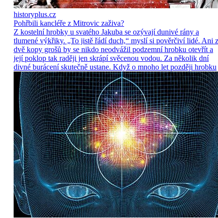
historyplus.cz
Pohřbili kancléře z Mitrovic zaživa?
Z kostelní hrobky u svatého Jakuba se ozývají dunivé rány a
tlumené výkřiky. „To jistě řádí duch,“ myslí si pověrčiví lidé. Ani 
dvě kopy grošů by se nikdo neodvážil podzemní hrobku otevřít a
její poklop tak raději jen skrápí svěcenou vodou. Za několik dní
divné burácení skutečně ustane. Když o mnoho let později hrobku