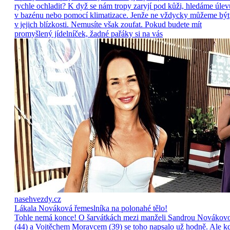
rychle ochladit? K dyž se nám tropy zaryjí pod kůži, hledáme úlev
v bazénu nebo pomocí klimatizace. Jenže ne vždycky můžeme být
v jejich blízkosti. Nemusíte však zoufat. Pokud budete mít
promyšlený jídelníček, žadné pařáky si na vás
nasehvezdy.cz
Lákala Nováková řemeslníka na polonahé tělo!
Tohle nemá konce! O šarvátkách mezi manželi Sandrou Novákov
(44) a Vojtěchem Moravcem (39) se toho napsalo už hodně. Ale k