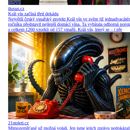
iluxus.cz
Král vín začíná třetí dekádu
Největší český vinařský projekt Král vín ve svém již jednadvacát
ročníku představil nejlepší domácí vína. Ta vybírala odborná porot
z celkem 1260 vzorků od 157 vinařů. Král vín, který se – i pře
21stoleti.cz
Mimozemšťané už možná volali. Jen jsme jejich zprávu nedokázal