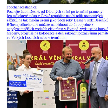
epochanacestach.cz
Poznejte údolí Desné: od Dlouhých strání po termální prameny
Jen málokteré místo v České republice nabízí tolik rozmanitých
zážitků na tak malém území jako údolí řeky Desné v srdci Jeseníků
Během jediného dne můžete nahlédnout do útrob jedné z
nejvýznamnějších vodních elektráren v Evropě, vydat se na horsk
hřebeny, projet se na koloběžce a den zakončit poznáváním památ
ve Velkých Losinách nebo v termálním