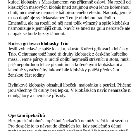
kuřecí klobásky s Maasdamerem vás příjemně osloví. Na rozdíl od
klasických masových klobás hned zaujmou svou lehce kořeněnou
chutí, nicméně se nemusíte bát přesoleného efektu. Naopak, jemné
maso doplňuje sýr Maasdamer. Ten je obdobou tradičního
Ementálu, ale na rozdíl od něj není tolik výrazný a spíše klobásku
harmonizuje k jemnější chuti. Navíc se hned na grilu nerozteče ale
naopak se bude hezky táhnout.
Kuřecí grilovací klobásky Trio
Jestli vyhledáváte spíše klasiku, zkuste Kuřecí grilovací klobásky
Trio. Ochutnáte totiž hned tři druhy klobásek z českého kuřecího
masa. Jemné párky si určitě oblíbí nejmenší strávníci u stolu, muži
jistě nepohrdnou lehce pikantními a kořeněnými klobáskami a
lahodně vyvážené bylinkové bílé klobásky potěší především
ženskou část rodiny.
Bylinkové klobásky obsahují libeček, majoránku a petržel. Přičem
jsou všechny tři druhy bez lepku. V klobáskách navíc nenarazíte n
emulgátory a chemické přísady.
Opékání špekáčků
Bez praskání ohně a opékání špekáčků nemůže začít letní sezóna.
Pro dospělé je to návrat do dětských let, kdy společně s dětmi