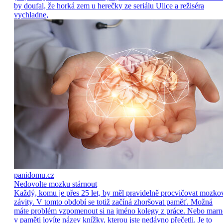
by doufal, že horká zem u herečky ze seriálu Ulice a režiséra
vychladne,
panidomu.cz
Nedovolte mozku stárnout
Každý, komu je přes 25 let, by měl pravidelně procvičovat mozko
závity. V tomto období se totiž začíná zhoršovat paměť. Možná
máte problém vzpomenout si na jméno kolegy z práce. Nebo marn
v paměti lovíte název knížky, kterou jste nedávno přečetli. Je to