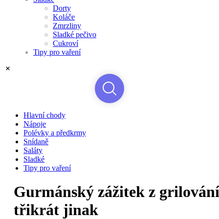
Dorty
Koláče
Zmrzliny
Sladké pečivo
Cukroví
Tipy pro vaření
Hlavní chody
Nápoje
Polévky a předkrmy
Snídaně
Saláty
Sladké
Tipy pro vaření
Gurmánský zážitek z grilování
třikrát jinak