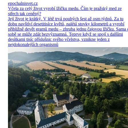
epochalnisvet.cz
Včela za celý život vyrobí lžičku medu. Čím je pražský med ze
střech tak ceněný?
Její život je krátký. V létě trvá pouhých šest až osm týdnů. Za tu
dobu navštíví desetitisíce květů, nalétá stovky kilometrů a vyrobí
přibližně devět gramů medu – zhruba jednu čajovou lžičku. Sama 
sobě se může zdát bezvýznamná. Teprve když se spojí s dalšími
desítkami tisíc příslušnic svého včelstva, vznikne jeden z
nejdokonalejších organismů