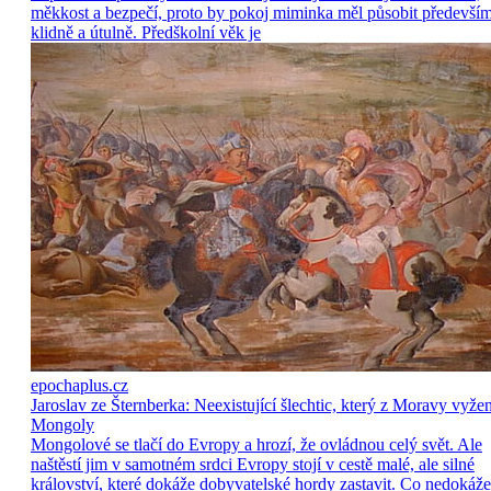
měkkost a bezpečí, proto by pokoj miminka měl působit předevší
klidně a útulně. Předškolní věk je
epochaplus.cz
Jaroslav ze Šternberka: Neexistující šlechtic, který z Moravy vyže
Mongoly
Mongolové se tlačí do Evropy a hrozí, že ovládnou celý svět. Ale
naštěstí jim v samotném srdci Evropy stojí v cestě malé, ale silné
království, které dokáže dobyvatelské hordy zastavit. Co nedokáže