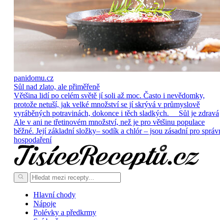
panidomu.cz
Sůl nad zlato, ale přiměřeně
Většina lidí po celém světě jí soli až moc. Často i nevědomky,
protože netuší, jak velké množství se jí skrývá v průmyslově
vyráběných potravinách, dokonce i těch sladkých. Sůl je zdravá
Ale v ani ne třetinovém množství, než je pro většinu populace
běžné. Její základní složky– sodík a chlór – jsou zásadní pro správ
hospodaření
Hlavní chody
Nápoje
Polévky a předkrmy