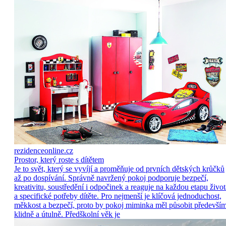
rezidenceonline.cz
Prostor, který roste s dítětem
Je to svět, který se vyvíjí a proměňuje od prvních dětských krůčků
až po dospívání. Správně navržený pokoj podporuje bezpečí,
kreativitu, soustředění i odpočinek a reaguje na každou etapu život
a specifické potřeby dítěte. Pro nejmenší je klíčová jednoduchost,
měkkost a bezpečí, proto by pokoj miminka měl působit předevší
klidně a útulně. Předškolní věk je