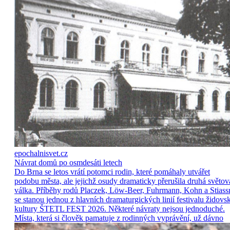
epochalnisvet.cz
Návrat domů po osmdesáti letech
Do Brna se letos vrátí potomci rodin, které pomáhaly utvářet
podobu města, ale jejichž osudy dramaticky přerušila druhá světov
válka. Příběhy rodů Placzek, Löw-Beer, Fuhrmann, Kohn a Stiass
se stanou jednou z hlavních dramaturgických linií festivalu židovs
kultury ŠTETL FEST 2026. Některé návraty nejsou jednoduché.
Místa, která si člověk pamatuje z rodinných vyprávění, už dávno