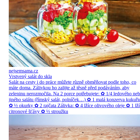
nejsemsama.cz
Vrstvený salát do skla
Salát na cesty i do práce můžete různě obměňovat podle toho, co
máte doma. Zálivkou ho zalijte až těsně před podáváním, aby
zeleninu nerozmočila. Na 2 porce potřebujete: ✿ 1/4 ledového ne
jiného salátu (římský salát, polníček…) ✿ 1 malá konzerva kukuři
✿ ½ okurky ✿ 2 rajčata Zálivka: ✿ 4 lžíce olivového oleje ✿ 1 lží
citronové šťávy ✿ ½ stroužku