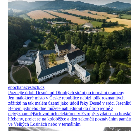
epochanacestach.cz
Poznejte údolí Desné: od Dlouhých strání po termální prameny
Jen málokteré místo v České republice nabízí tolik rozmanitých
zážitků na tak malém území jako údolí řeky Desné v srdci Jeseníků
Během jediného dne můžete nahlédnout do útrob jedné z
nejvýznamnějších vodních elektráren v Evropě, vydat se na horsk
hřebeny, projet se na koloběžce a den zakončit poznáváním památ
ve Velkých Losinách nebo v termálním