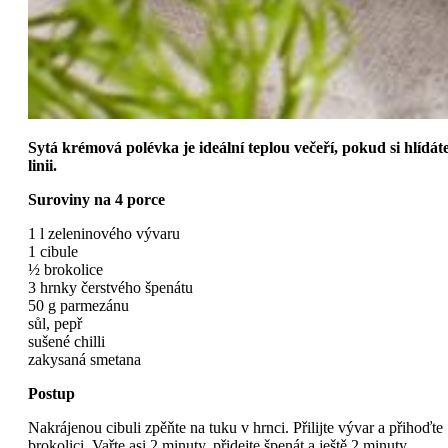
Sytá krémová polévka je ideální teplou večeří, pokud si hlídát
linii.
Suroviny na 4 porce
1 l zeleninového vývaru
1 cibule
½ brokolice
3 hrnky čerstvého špenátu
50 g parmezánu
sůl, pepř
sušené chilli
zakysaná smetana
Postup
Nakrájenou cibuli zpěňte na tuku v hrnci. Přilijte vývar a přihoďte
brokolici. Vařte asi 2 minuty, přidejte špenát a ještě 2 minuty