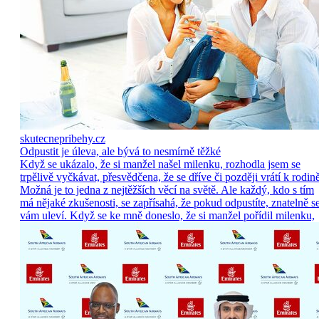
skutecnepribehy.cz
Odpustit je úleva, ale bývá to nesmírně těžké
Když se ukázalo, že si manžel našel milenku, rozhodla jsem se
trpělivě vyčkávat, přesvědčena, že se dříve či později vrátí k rodině
Možná je to jedna z nejtěžších věcí na světě. Ale každý, kdo s tím
má nějaké zkušenosti, se zapřísahá, že pokud odpustíte, znatelně s
vám uleví. Když se ke mně doneslo, že si manžel pořídil milenku,