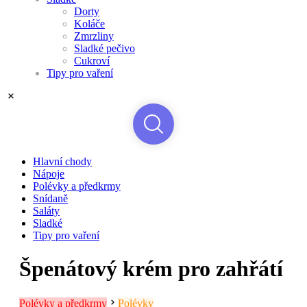
Dorty
Koláče
Zmrzliny
Sladké pečivo
Cukroví
Tipy pro vaření
Hlavní chody
Nápoje
Polévky a předkrmy
Snídaně
Saláty
Sladké
Tipy pro vaření
Špenátový krém pro zahřátí
Polévky a předkrmy
Polévky