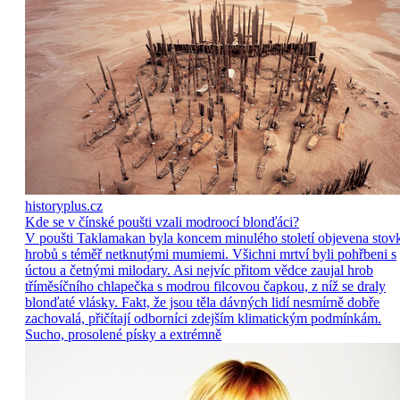
historyplus.cz
Kde se v čínské poušti vzali modroocí blonďáci?
V poušti Taklamakan byla koncem minulého století objevena stov
hrobů s téměř netknutými mumiemi. Všichni mrtví byli pohřbeni s
úctou a četnými milodary. Asi nejvíc přitom vědce zaujal hrob
tříměsíčního chlapečka s modrou filcovou čapkou, z níž se draly
blonďaté vlásky. Fakt, že jsou těla dávných lidí nesmírně dobře
zachovalá, přičítají odborníci zdejším klimatickým podmínkám.
Sucho, prosolené písky a extrémně