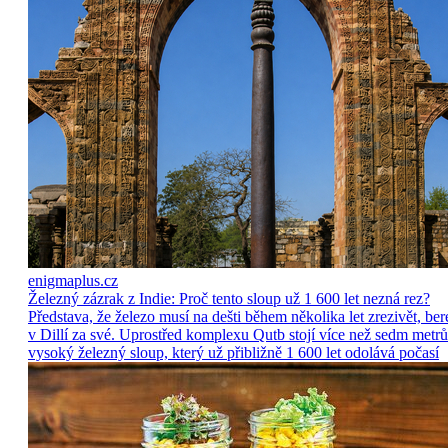
enigmaplus.cz
Železný zázrak z Indie: Proč tento sloup už 1 600 let nezná rez?
Představa, že železo musí na dešti během několika let zrezivět, ber
v Dillí za své. Uprostřed komplexu Qutb stojí více než sedm metrů
vysoký železný sloup, který už přibližně 1 600 let odolává počasí