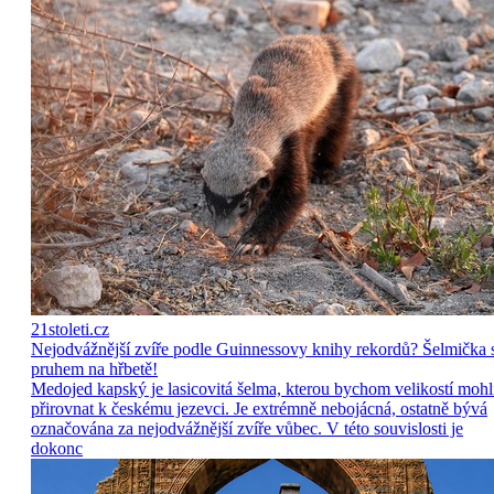
21stoleti.cz
Nejodvážnější zvíře podle Guinnessovy knihy rekordů? Šelmička 
pruhem na hřbetě!
Medojed kapský je lasicovitá šelma, kterou bychom velikostí mohl
přirovnat k českému jezevci. Je extrémně nebojácná, ostatně bývá
označována za nejodvážnější zvíře vůbec. V této souvislosti je
dokonc