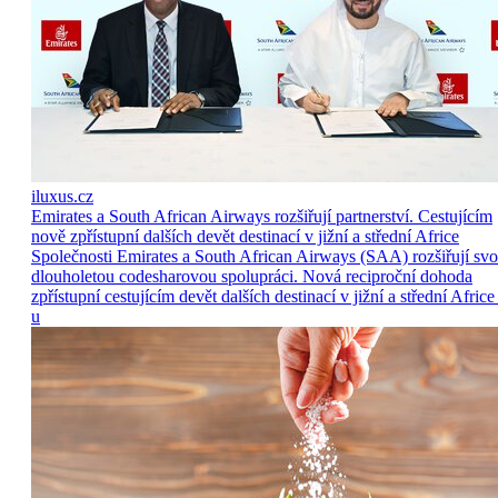
iluxus.cz
Emirates a South African Airways rozšiřují partnerství. Cestujícím
nově zpřístupní dalších devět destinací v jižní a střední Africe
Společnosti Emirates a South African Airways (SAA) rozšiřují sv
dlouholetou codesharovou spolupráci. Nová reciproční dohoda
zpřístupní cestujícím devět dalších destinací v jižní a střední Africe
u