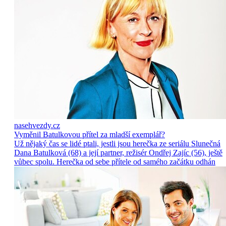
nasehvezdy.cz
Vyměnil Batulkovou přítel za mladší exemplář?
Už nějaký čas se lidé ptali, jestli jsou herečka ze seriálu Slunečná
Dana Batulková (68) a její partner, režisér Ondřej Zajíc (56), ještě
vůbec spolu. Herečka od sebe přítele od samého začátku odhán