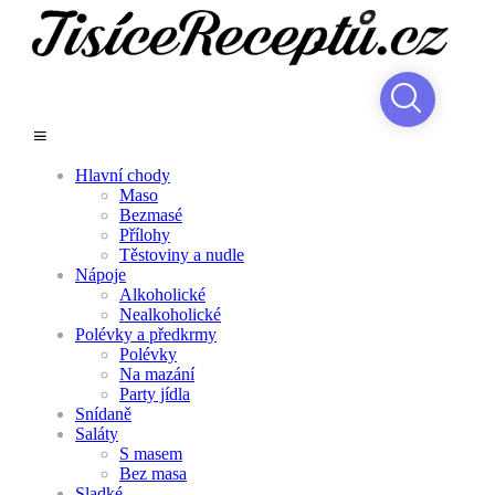
Hlavní chody
Maso
Bezmasé
Přílohy
Těstoviny a nudle
Nápoje
Alkoholické
Nealkoholické
Polévky a předkrmy
Polévky
Na mazání
Party jídla
Snídaně
Saláty
S masem
Bez masa
Sladké