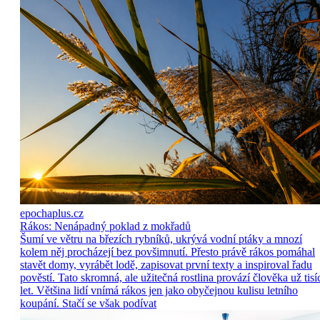
epochaplus.cz
Rákos: Nenápadný poklad z mokřadů
Šumí ve větru na březích rybníků, ukrývá vodní ptáky a mnozí
kolem něj procházejí bez povšimnutí. Přesto právě rákos pomáhal
stavět domy, vyrábět lodě, zapisovat první texty a inspiroval řadu
pověstí. Tato skromná, ale užitečná rostlina provází člověka už tisí
let. Většina lidí vnímá rákos jen jako obyčejnou kulisu letního
koupání. Stačí se však podívat