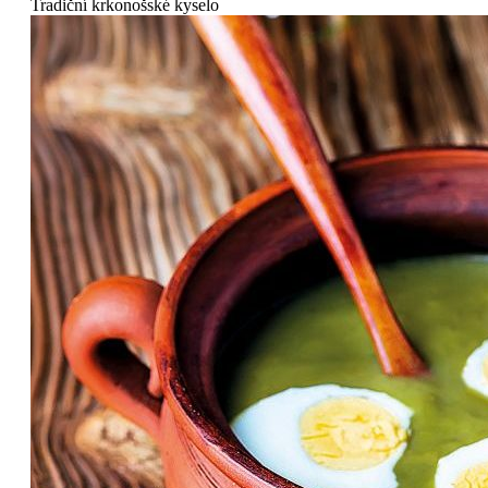
Tradiční krkonošské kyselo