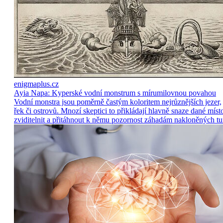
enigmaplus.cz
Ayia Napa: Kyperské vodní monstrum s mírumilovnou povahou
Vodní monstra jsou poměrně častým koloritem nejrůznějších jezer,
řek či ostrovů. Mnozí skeptici to přikládají hlavně snaze dané míst
zviditelnit a přitáhnout k němu pozornost záhadám nakloněných tu