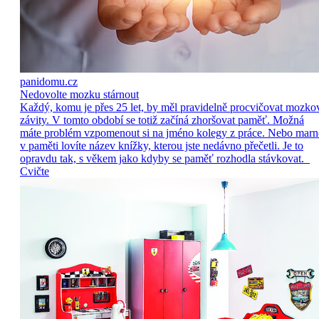
panidomu.cz
Nedovolte mozku stárnout
Každý, komu je přes 25 let, by měl pravidelně procvičovat mozko
závity. V tomto období se totiž začíná zhoršovat paměť. Možná
máte problém vzpomenout si na jméno kolegy z práce. Nebo marn
v paměti lovíte název knížky, kterou jste nedávno přečetli. Je to
opravdu tak, s věkem jako kdyby se paměť rozhodla stávkovat.
Cvičte