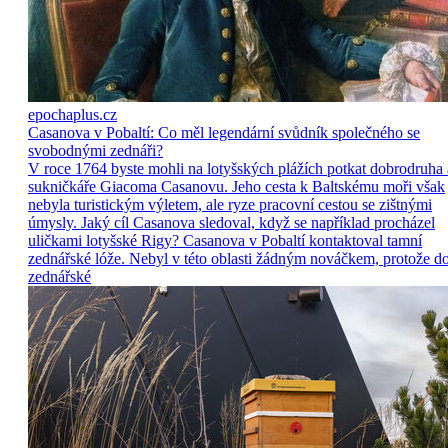
epochaplus.cz
Casanova v Pobaltí: Co měl legendární svůdník společného se
svobodnými zednáři?
V roce 1764 byste mohli na lotyšských plážích potkat dobrodruha 
sukničkáře Giacoma Casanovu. Jeho cesta k Baltskému moři však
nebyla turistickým výletem, ale ryze pracovní cestou se zištnými
úmysly. Jaký cíl Casanova sledoval, když se například procházel
uličkami lotyšské Rigy? Casanova v Pobaltí kontaktoval tamní
zednářské lóže. Nebyl v této oblasti žádným nováčkem, protože d
zednářské