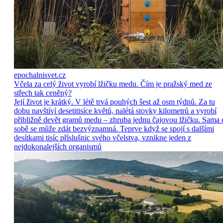
epochalnisvet.cz
Včela za celý život vyrobí lžičku medu. Čím je pražský med ze
střech tak ceněný?
Její život je krátký. V létě trvá pouhých šest až osm týdnů. Za tu
dobu navštíví desetitisíce květů, nalétá stovky kilometrů a vyrobí
přibližně devět gramů medu – zhruba jednu čajovou lžičku. Sama 
sobě se může zdát bezvýznamná. Teprve když se spojí s dalšími
desítkami tisíc příslušnic svého včelstva, vznikne jeden z
nejdokonalejších organismů