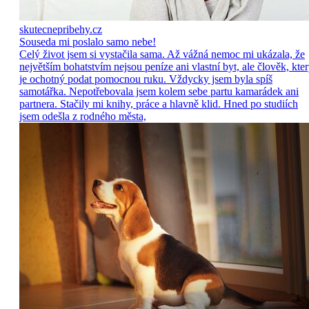
skutecnepribehy.cz
Souseda mi poslalo samo nebe!
Celý život jsem si vystačila sama. Až vážná nemoc mi ukázala, že
největším bohatstvím nejsou peníze ani vlastní byt, ale člověk, kte
je ochotný podat pomocnou ruku. Vždycky jsem byla spíš
samotářka. Nepotřebovala jsem kolem sebe partu kamarádek ani
partnera. Stačily mi knihy, práce a hlavně klid. Hned po studiích
jsem odešla z rodného města,