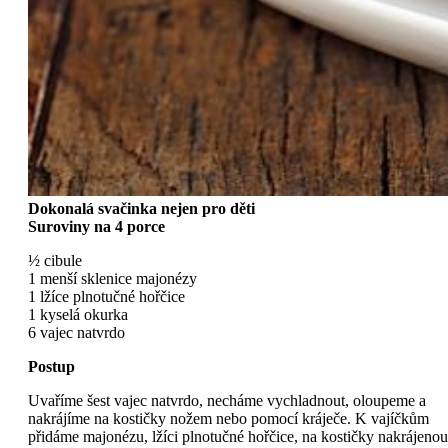
Dokonalá svačinka nejen pro děti
Suroviny na 4 porce
½ cibule
1 menší sklenice majonézy
1 lžíce plnotučné hořčice
1 kyselá okurka
6 vajec natvrdo
Postup
Uvaříme šest vajec natvrdo, necháme vychladnout, oloupeme a
nakrájíme na kostičky nožem nebo pomocí kráječe. K vajíčkům
přidáme majonézu, lžíci plnotučné hořčice, na kostičky nakrájenou