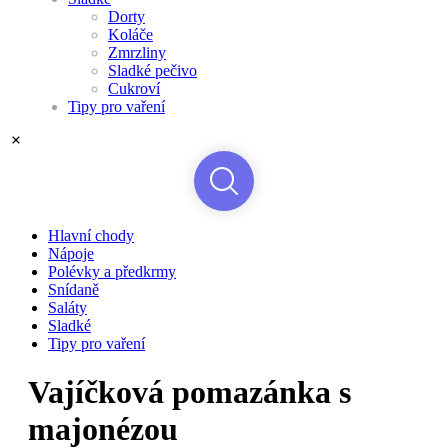
Dorty
Koláče
Zmrzliny
Sladké pečivo
Cukroví
Tipy pro vaření
Hlavní chody
Nápoje
Polévky a předkrmy
Snídaně
Saláty
Sladké
Tipy pro vaření
Vajíčková pomazánka s
majonézou