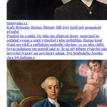
historyplus.cz
Kněz Bohuslav Burian: Metody StB byly horší než gestapácké
trýznění
Ponižují ho a mlátí. Do jídla mu přidávají drogy, nenechají ho
pořádně vyspat a smrtí vyhrožují i jeho nejbližším. Burian kruté
týrání nevydrží a estébákům podepíše všechno, co po něm chtějí.
Svým podpisem jim potvrdí také to, že na něj během výslechů nik
nevyvíjel fyzický ani psychický nátlak. Syn brněnského řezníka
chce být knězem a