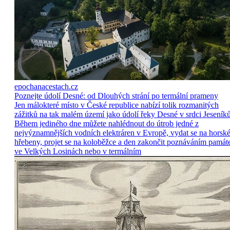
epochanacestach.cz
Poznejte údolí Desné: od Dlouhých strání po termální prameny
Jen málokteré místo v České republice nabízí tolik rozmanitých
zážitků na tak malém území jako údolí řeky Desné v srdci Jeseníků
Během jediného dne můžete nahlédnout do útrob jedné z
nejvýznamnějších vodních elektráren v Evropě, vydat se na horsk
hřebeny, projet se na koloběžce a den zakončit poznáváním památ
ve Velkých Losinách nebo v termálním