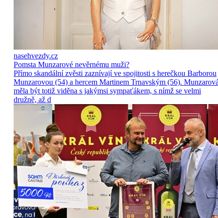
nasehvezdy.cz
Pomsta Munzarové nevěrnému muži?
Přímo skandální zvěsti zaznívají ve spojitosti s herečkou Barborou
Munzarovou (54) a hercem Martinem Trnavským (56). Munzarov
měla být totiž viděna s jakýmsi sympaťákem, s nímž se velmi
družně, až d