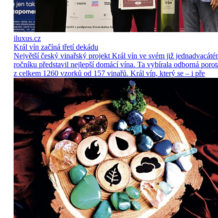
iluxus.cz
Král vín začíná třetí dekádu
Největší český vinařský projekt Král vín ve svém již jednadvacát
ročníku představil nejlepší domácí vína. Ta vybírala odborná porot
z celkem 1260 vzorků od 157 vinařů. Král vín, který se – i pře