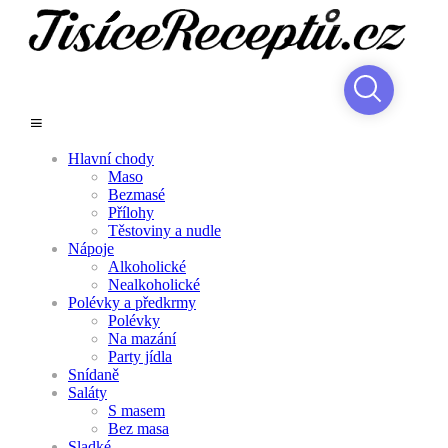
Hlavní chody
Maso
Bezmasé
Přílohy
Těstoviny a nudle
Nápoje
Alkoholické
Nealkoholické
Polévky a předkrmy
Polévky
Na mazání
Party jídla
Snídaně
Saláty
S masem
Bez masa
Sladké