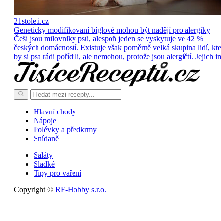
21stoleti.cz
Geneticky modifikovaní bíglové mohou být nadějí pro alergiky
Češi jsou milovníky psů, alespoň jeden se vyskytuje ve 42 %
českých domácností. Existuje však poměrně velká skupina lidí, kte
by si psa rádi pořídili, ale nemohou, protože jsou alergičtí. Jejich i
Hlavní chody
Nápoje
Polévky a předkrmy
Snídaně
Saláty
Sladké
Tipy pro vaření
Copyright ©
RF-Hobby s.r.o.