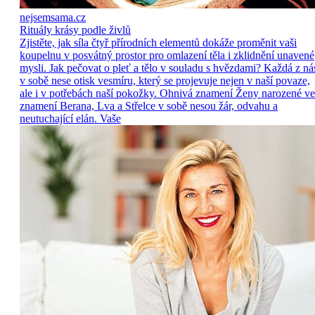
nejsemsama.cz
Rituály krásy podle živlů
Zjistěte, jak síla čtyř přírodních elementů dokáže proměnit vaši
koupelnu v posvátný prostor pro omlazení těla i zklidnění unavené
mysli. Jak pečovat o pleť a tělo v souladu s hvězdami? Každá z ná
v sobě nese otisk vesmíru, který se projevuje nejen v naší povaze,
ale i v potřebách naší pokožky. Ohnivá znamení Ženy narozené ve
znamení Berana, Lva a Střelce v sobě nesou žár, odvahu a
neutuchající elán. Vaše