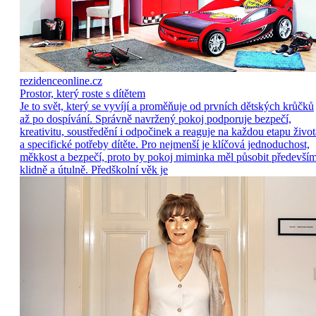
rezidenceonline.cz
Prostor, který roste s dítětem
Je to svět, který se vyvíjí a proměňuje od prvních dětských krůčků
až po dospívání. Správně navržený pokoj podporuje bezpečí,
kreativitu, soustředění i odpočinek a reaguje na každou etapu život
a specifické potřeby dítěte. Pro nejmenší je klíčová jednoduchost,
měkkost a bezpečí, proto by pokoj miminka měl působit předevší
klidně a útulně. Předškolní věk je