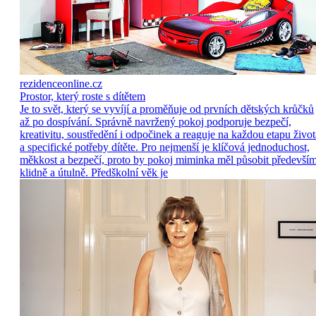
rezidenceonline.cz
Prostor, který roste s dítětem
Je to svět, který se vyvíjí a proměňuje od prvních dětských krůčků
až po dospívání. Správně navržený pokoj podporuje bezpečí,
kreativitu, soustředění i odpočinek a reaguje na každou etapu život
a specifické potřeby dítěte. Pro nejmenší je klíčová jednoduchost,
měkkost a bezpečí, proto by pokoj miminka měl působit předevší
klidně a útulně. Předškolní věk je