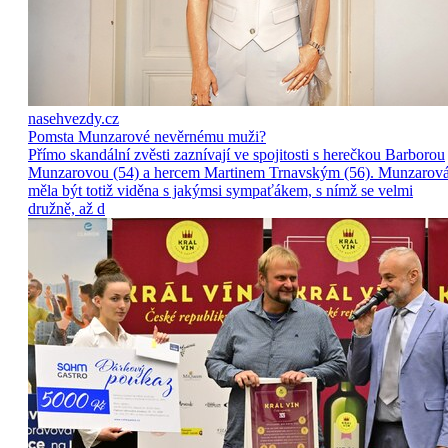
nasehvezdy.cz
Pomsta Munzarové nevěrnému muži?
Přímo skandální zvěsti zaznívají ve spojitosti s herečkou Barborou
Munzarovou (54) a hercem Martinem Trnavským (56). Munzarov
měla být totiž viděna s jakýmsi sympaťákem, s nímž se velmi
družně, až d