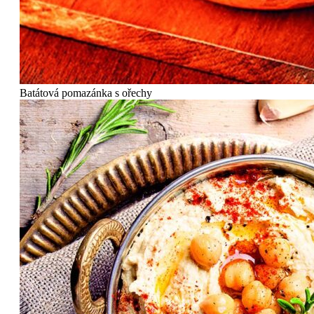
Batátová pomazánka s ořechy