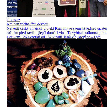
iluxus.cz
Král vín začíná třetí dekádu
Největší český vinařský projekt Král vín ve svém již jednadvacát
ročníku představil nejlepší domácí vína. Ta vybírala odborná porot
z celkem 1260 vzorků od 157 vinařů. Král vín, který se – i pře