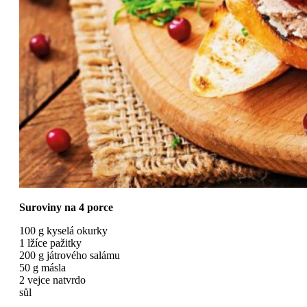
Suroviny na 4 porce
100 g kyselá okurky
1 lžíce pažitky
200 g játrového salámu
50 g másla
2 vejce natvrdo
sůl