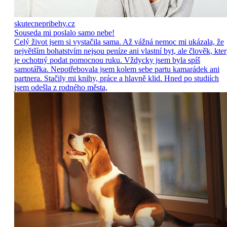
skutecnepribehy.cz
Souseda mi poslalo samo nebe!
Celý život jsem si vystačila sama. Až vážná nemoc mi ukázala, že
největším bohatstvím nejsou peníze ani vlastní byt, ale člověk, kte
je ochotný podat pomocnou ruku. Vždycky jsem byla spíš
samotářka. Nepotřebovala jsem kolem sebe partu kamarádek ani
partnera. Stačily mi knihy, práce a hlavně klid. Hned po studiích
jsem odešla z rodného města,