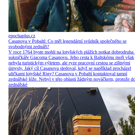
epochaplus.cz
Casanova v Pobaltí: Co měl legendární svůdník společného se
svobodnými zednáři?
V roce 1764 byste mohli na lotyšských plážích potkat dobrodruha 
sukničkáře Giacoma Casanovu. Jeho cesta k Baltskému moři však
nebyla turistickým výletem, ale ryze pracovní cestou se zištnými
úmysly. Jaký cíl Casanova sledoval, když se například procházel
uličkami lotyšské Rigy? Casanova v Pobaltí kontaktoval tamní
zednářské lóže. Nebyl v této oblasti žádným nováčkem, protože d
zednářské