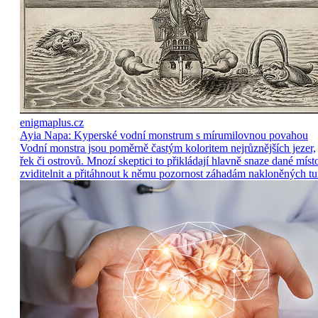
enigmaplus.cz
Ayia Napa: Kyperské vodní monstrum s mírumilovnou povahou
Vodní monstra jsou poměrně častým koloritem nejrůznějších jezer,
řek či ostrovů. Mnozí skeptici to přikládají hlavně snaze dané míst
zviditelnit a přitáhnout k němu pozornost záhadám nakloněných tu