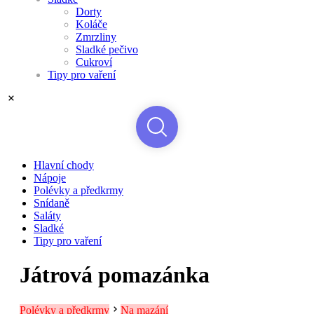
Dorty
Koláče
Zmrzliny
Sladké pečivo
Cukroví
Tipy pro vaření
Hlavní chody
Nápoje
Polévky a předkrmy
Snídaně
Saláty
Sladké
Tipy pro vaření
Játrová pomazánka
Polévky a předkrmy
Na mazání