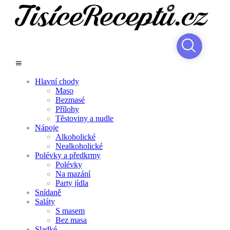
Hlavní chody
Maso
Bezmasé
Přílohy
Těstoviny a nudle
Nápoje
Alkoholické
Nealkoholické
Polévky a předkrmy
Polévky
Na mazání
Party jídla
Snídaně
Saláty
S masem
Bez masa
Sladké