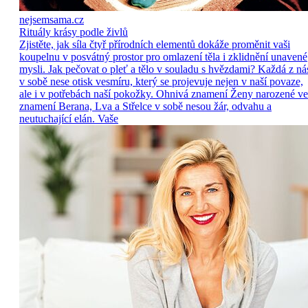
nejsemsama.cz
Rituály krásy podle živlů
Zjistěte, jak síla čtyř přírodních elementů dokáže proměnit vaši
koupelnu v posvátný prostor pro omlazení těla i zklidnění unavené
mysli. Jak pečovat o pleť a tělo v souladu s hvězdami? Každá z ná
v sobě nese otisk vesmíru, který se projevuje nejen v naší povaze,
ale i v potřebách naší pokožky. Ohnivá znamení Ženy narozené ve
znamení Berana, Lva a Střelce v sobě nesou žár, odvahu a
neutuchající elán. Vaše