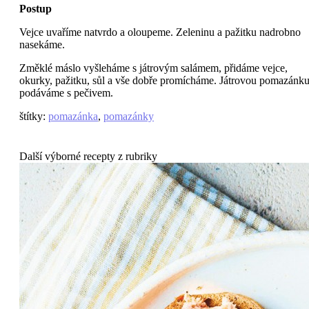
Postup
Vejce uvaříme natvrdo a oloupeme. Zeleninu a pažitku nadrobno
nasekáme.
Změklé máslo vyšleháme s játrovým salámem, přidáme vejce,
okurky, pažitku, sůl a vše dobře promícháme. Játrovou pomazánk
podáváme s pečivem.
štítky
:
pomazánka
,
pomazánky
Další výborné recepty z rubriky