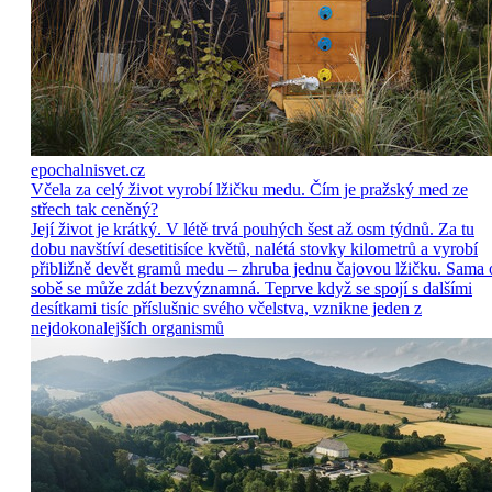
epochalnisvet.cz
Včela za celý život vyrobí lžičku medu. Čím je pražský med ze
střech tak ceněný?
Její život je krátký. V létě trvá pouhých šest až osm týdnů. Za tu
dobu navštíví desetitisíce květů, nalétá stovky kilometrů a vyrobí
přibližně devět gramů medu – zhruba jednu čajovou lžičku. Sama 
sobě se může zdát bezvýznamná. Teprve když se spojí s dalšími
desítkami tisíc příslušnic svého včelstva, vznikne jeden z
nejdokonalejších organismů