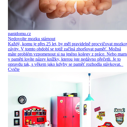
panidomu.cz
Nedovolte mozku stárnout
Každý, komu je přes 25 let, by měl pravidelně procvičovat mozko
závity. V tomto období se totiž začíná zhoršovat paměť. Možná
máte problém vzpomenout si na jméno kolegy z práce. Nebo marn
v paměti lovíte název knížky, kterou jste nedávno přečetli. Je to
opravdu tak, s věkem jako kdyby se paměť rozhodla stávkovat.
Cvičte