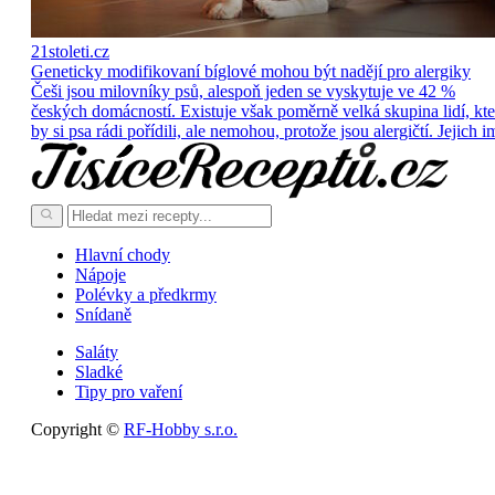
21stoleti.cz
Geneticky modifikovaní bíglové mohou být nadějí pro alergiky
Češi jsou milovníky psů, alespoň jeden se vyskytuje ve 42 %
českých domácností. Existuje však poměrně velká skupina lidí, kte
by si psa rádi pořídili, ale nemohou, protože jsou alergičtí. Jejich i
Hlavní chody
Nápoje
Polévky a předkrmy
Snídaně
Saláty
Sladké
Tipy pro vaření
Copyright ©
RF-Hobby s.r.o.