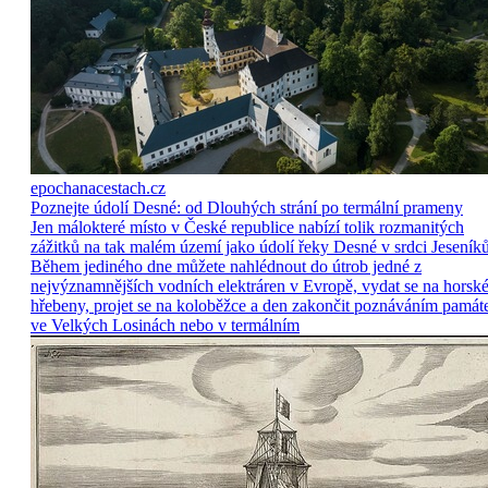
epochanacestach.cz
Poznejte údolí Desné: od Dlouhých strání po termální prameny
Jen málokteré místo v České republice nabízí tolik rozmanitých
zážitků na tak malém území jako údolí řeky Desné v srdci Jeseníků
Během jediného dne můžete nahlédnout do útrob jedné z
nejvýznamnějších vodních elektráren v Evropě, vydat se na horsk
hřebeny, projet se na koloběžce a den zakončit poznáváním památ
ve Velkých Losinách nebo v termálním