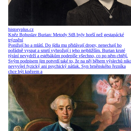
historyplus.cz
Kněz Bohuslav Burian: Metody StB byly horší než gestapácké
trýznění
Ponižují ho a mlátí. Do jídla mu přidávají drogy, nenechají ho
pořádně vyspat a smrtí vyhrožují i jeho nejbližším. Burian kruté
týrání nevydrží a estébákům podepíše všechno, co po něm chtějí.
Svým podpisem jim potvrdí také to, že na něj během výslechů nik
nevyvíjel fyzický ani psychický nátlak. Syn brněnského řezníka
chce být knězem a