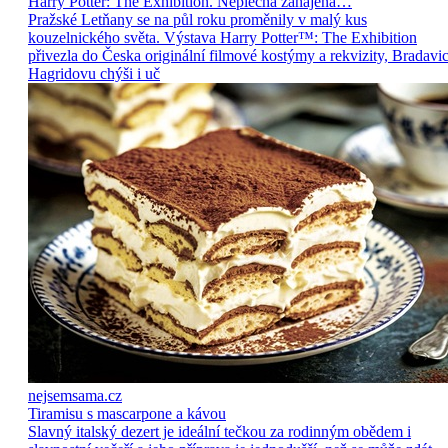
Harry Potter: The Exhibition. Neplecha zahájena…
Pražské Letňany se na půl roku proměnily v malý kus
kouzelnického světa. Výstava Harry Potter™: The Exhibition
přivezla do Česka originální filmové kostýmy a rekvizity, Bradavic
Hagridovu chýši i uč
nejsemsama.cz
Tiramisu s mascarpone a kávou
Slavný italský dezert je ideální tečkou za rodinným obědem i