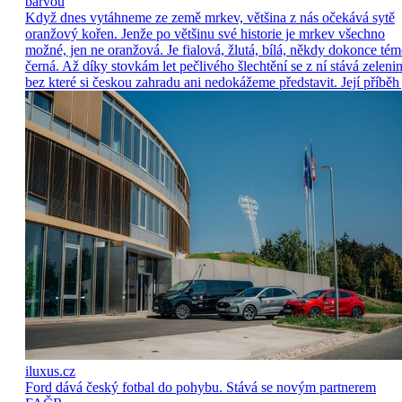
barvou
Když dnes vytáhneme ze země mrkev, většina z nás očekává sytě
oranžový kořen. Jenže po většinu své historie je mrkev všechno
možné, jen ne oranžová. Je fialová, žlutá, bílá, někdy dokonce tém
černá. Až díky stovkám let pečlivého šlechtění se z ní stává zelenin
bez které si českou zahradu ani nedokážeme představit. Její příběh 
iluxus.cz
Ford dává český fotbal do pohybu. Stává se novým partnerem