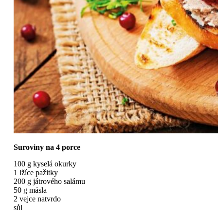
Suroviny na 4 porce
100 g kyselá okurky
1 lžíce pažitky
200 g játrového salámu
50 g másla
2 vejce natvrdo
sůl