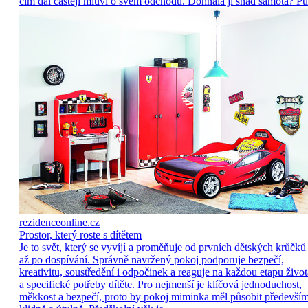
čím dál častěji mluví o svém odchodu. Dohnala ji snad samota? Pů
rezidenceonline.cz
Prostor, který roste s dítětem
Je to svět, který se vyvíjí a proměňuje od prvních dětských krůčků
až po dospívání. Správně navržený pokoj podporuje bezpečí,
kreativitu, soustředění i odpočinek a reaguje na každou etapu život
a specifické potřeby dítěte. Pro nejmenší je klíčová jednoduchost,
měkkost a bezpečí, proto by pokoj miminka měl působit předevší