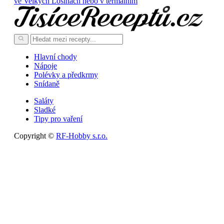
ve Velkých Losinách nebo v termálním
Hlavní chody
Nápoje
Polévky a předkrmy
Snídaně
Saláty
Sladké
Tipy pro vaření
Copyright ©
RF-Hobby s.r.o.