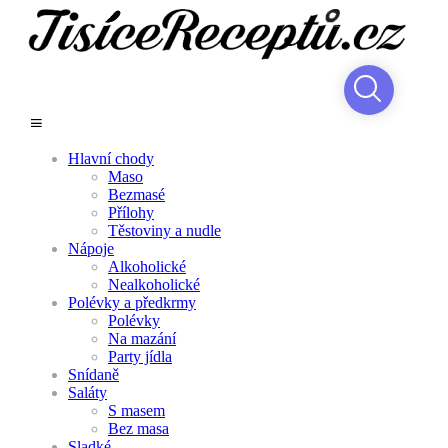
Hlavní chody
Maso
Bezmasé
Přílohy
Těstoviny a nudle
Nápoje
Alkoholické
Nealkoholické
Polévky a předkrmy
Polévky
Na mazání
Party jídla
Snídaně
Saláty
S masem
Bez masa
Sladké