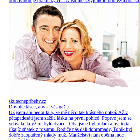
domovinou je prakticky celá Austrálie s výjimkou pobřežní oblasti
skutecnepribehy.cz
Dovolte lásce, aby si vás našla
Už jsem ani nedoufala, že mě něco tak krásného potká. Až v
pětapadesáti jsem zažila lásku na první pohled. Poprvé jsem se
vdávala, když mi bylo dvacet. Oba jsme byli mladí a byl to tak
říkajíc sňatek z rozumu. Rodiče nás dali dohromady, Toník byl
dobře zaopatřený mladý muž. Manželství nám oběma moc