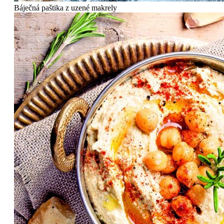
Báječná paštika z uzené makrely