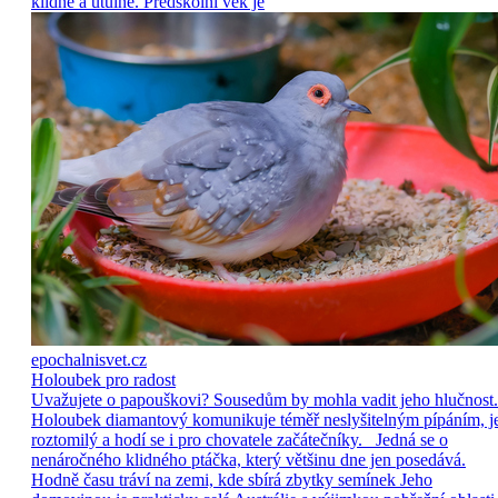
klidně a útulně. Předškolní věk je
epochalnisvet.cz
Holoubek pro radost
Uvažujete o papouškovi? Sousedům by mohla vadit jeho hlučnost.
Holoubek diamantový komunikuje téměř neslyšitelným pípáním, j
roztomilý a hodí se i pro chovatele začátečníky. Jedná se o
nenáročného klidného ptáčka, který většinu dne jen posedává.
Hodně času tráví na zemi, kde sbírá zbytky semínek Jeho