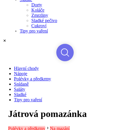
Dorty
Koláče
Zmrzliny
Sladké pečivo
Cukroví
Tipy pro vaření
Hlavní chody
Nápoje
Polévky a předkrmy
Snídaně
Saláty
Sladké
Tipy pro vaření
Játrová pomazánka
Polévky a předkrmy
Na mazání