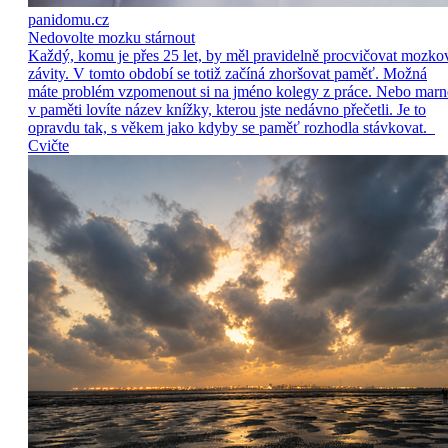
panidomu.cz
Nedovolte mozku stárnout
Každý, komu je přes 25 let, by měl pravidelně procvičovat mozko
závity. V tomto období se totiž začíná zhoršovat paměť. Možná
máte problém vzpomenout si na jméno kolegy z práce. Nebo marn
v paměti lovíte název knížky, kterou jste nedávno přečetli. Je to
opravdu tak, s věkem jako kdyby se paměť rozhodla stávkovat.
Cvičte