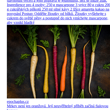
slavnostní večeří a jeho příprava je jednodušší, než se může zdát.
Ingredience pro 4 osoby: 250 g mascarpone 3 vejce 80 g cukru 20
g cukrářských piškotů 250 ml silné kávy 2 lžíce amaretta kakao na
posypání Postup: Oddělte žloutky od bílků. Žloutky vyšlehejte s
cukrem do světlé pěny a postupně do nich vmíchejte mascarpone,
aby vznikl hladký
epochaplus.cz
Mrkev není jen oranžová. Její neuvěřitelný příběh začíná fialovou