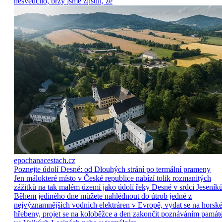
nesvědčilo, brzy jsme zjistili, že
epochanacestach.cz
Poznejte údolí Desné: od Dlouhých strání po termální prameny
Jen málokteré místo v České republice nabízí tolik rozmanitých
zážitků na tak malém území jako údolí řeky Desné v srdci Jeseníků
Během jediného dne můžete nahlédnout do útrob jedné z
nejvýznamnějších vodních elektráren v Evropě, vydat se na horsk
hřebeny, projet se na koloběžce a den zakončit poznáváním památ