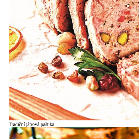
Tradiční játrová paštika