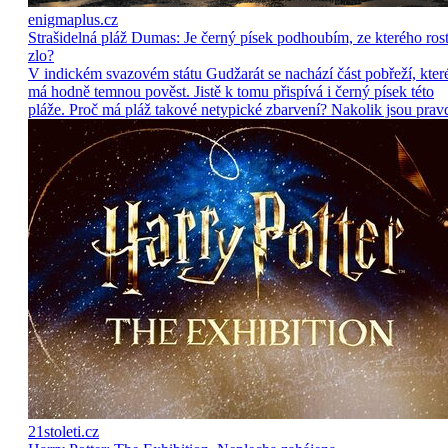
enigmaplus.cz
Strašidelná pláž Dumas: Je černý písek podhoubím, ze kterého ros
zlo?
V indickém svazovém státu Gudžarát se nachází část pobřeží, kter
má hodně temnou pověst. Jistě k tomu přispívá i černý písek této
pláže. Proč má pláž takové netypické zbarvení? Nakolik jsou prav
21stoleti.cz