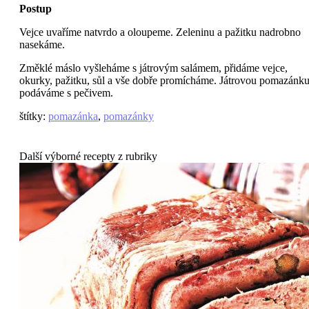
Postup
Vejce uvaříme natvrdo a oloupeme. Zeleninu a pažitku nadrobno
nasekáme.
Změklé máslo vyšleháme s játrovým salámem, přidáme vejce,
okurky, pažitku, sůl a vše dobře promícháme. Játrovou pomazánk
podáváme s pečivem.
štítky
:
pomazánka
,
pomazánky
Další výborné recepty z rubriky