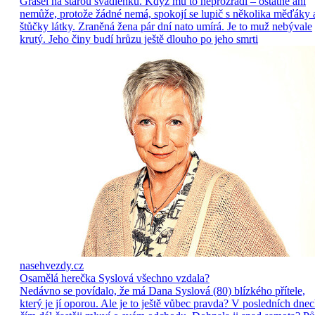
Grasel na starou švadlenku. Když mu to neprozradí – ostatně ani
nemůže, protože žádné nemá, spokojí se lupič s několika měďáky 
štůčky látky. Zraněná žena pár dní nato umírá. Je to muž nebývale
krutý. Jeho činy budí hrůzu ještě dlouho po jeho smrti
nasehvezdy.cz
Osamělá herečka Syslová všechno vzdala?
Nedávno se povídalo, že má Dana Syslová (80) blízkého přítele,
který je jí oporou. Ale je to ještě vůbec pravda? V posledních dne