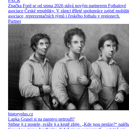
FAČR
Značka Ford se od srpna 2026 stává novým partnerem Fotbalové
asociace České republiky. V rámci tříleté spolupráce zajistí mobilit
asociace, reprezentačních týmů i českého fotbalu v regionech.
Partner
historyplus.cz
Lapka Grasel si na panstvo netroufl?
Strhne ji z postele, sváže ji a krutě zbije. „Kde jsou peníze?“ naléh