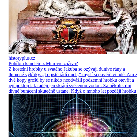
historyplus.cz
Pohřbili kancléře z Mitrovic zaživa?
Z kostelní hrobky u svatého Jakuba se ozývají dunivé rány a
tlumené výkřiky. „To jistě řádí duch,“ myslí si pověrčiví lidé. Ani 
dvě kopy grošů by se nikdo neodvážil podzemní hrobku otevřít a
její poklop tak raději jen skrápí svěcenou vodou. Za několik dní
divné burácení skutečně ustane. Když o mnoho let později hrobku