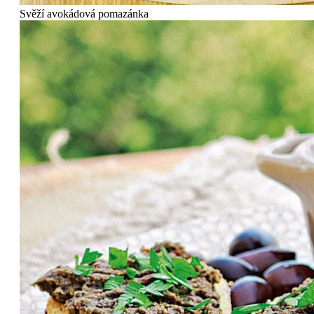
Svěží avokádová pomazánka