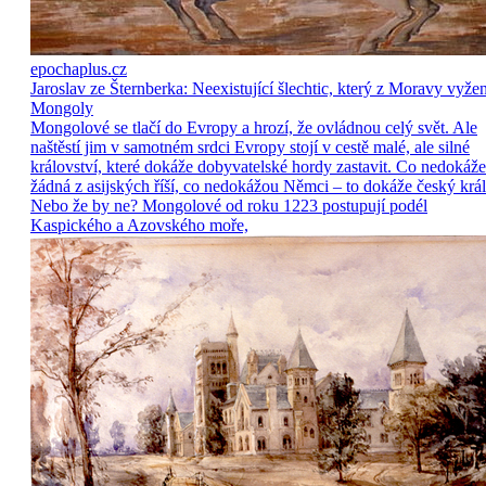
epochaplus.cz
Jaroslav ze Šternberka: Neexistující šlechtic, který z Moravy vyže
Mongoly
Mongolové se tlačí do Evropy a hrozí, že ovládnou celý svět. Ale
naštěstí jim v samotném srdci Evropy stojí v cestě malé, ale silné
království, které dokáže dobyvatelské hordy zastavit. Co nedokáže
žádná z asijských říší, co nedokážou Němci – to dokáže český král
Nebo že by ne? Mongolové od roku 1223 postupují podél
Kaspického a Azovského moře,