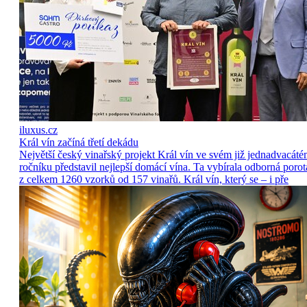
iluxus.cz
Král vín začíná třetí dekádu
Největší český vinařský projekt Král vín ve svém již jednadvacát
ročníku představil nejlepší domácí vína. Ta vybírala odborná porot
z celkem 1260 vzorků od 157 vinařů. Král vín, který se – i pře