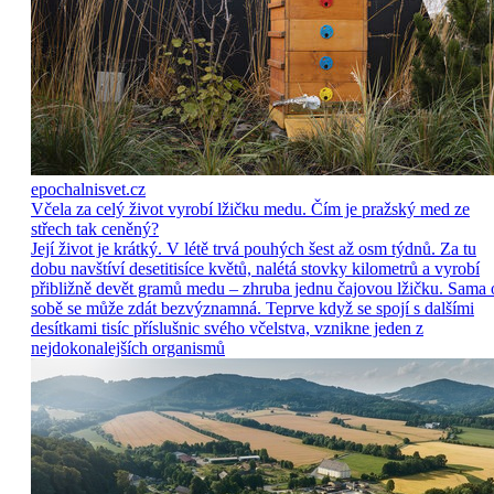
epochalnisvet.cz
Včela za celý život vyrobí lžičku medu. Čím je pražský med ze
střech tak ceněný?
Její život je krátký. V létě trvá pouhých šest až osm týdnů. Za tu
dobu navštíví desetitisíce květů, nalétá stovky kilometrů a vyrobí
přibližně devět gramů medu – zhruba jednu čajovou lžičku. Sama 
sobě se může zdát bezvýznamná. Teprve když se spojí s dalšími
desítkami tisíc příslušnic svého včelstva, vznikne jeden z
nejdokonalejších organismů