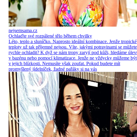
nejsemsama.cz
Ochlaďte své rozpálené tělo během chvilky
Léto, teplo a sluníčko. Naprosto ideální kombinace. Jenže tropické
teploty už tak příjemné nejsou. Víte, jakými potravinami se můžete
rychle ochladit? K dyž se nám tropy zaryjí pod kůži, hledáme úlev
v bazénu nebo pomocí klimatizace. Jenže ne vždycky můžeme být
v jejich blízkosti. Nemusíte však zoufat. Pokud budete mít
promyšlený jídelníček, žadné pařáky si na vás