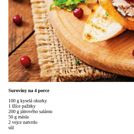
Suroviny na 4 porce
100 g kyselá okurky
1 lžíce pažitky
200 g játrového salámu
50 g másla
2 vejce natvrdo
sůl