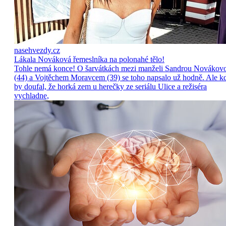
nasehvezdy.cz
Lákala Nováková řemeslníka na polonahé tělo!
Tohle nemá konce! O šarvátkách mezi manželi Sandrou Novákov
(44) a Vojtěchem Moravcem (39) se toho napsalo už hodně. Ale k
by doufal, že horká zem u herečky ze seriálu Ulice a režiséra
vychladne,