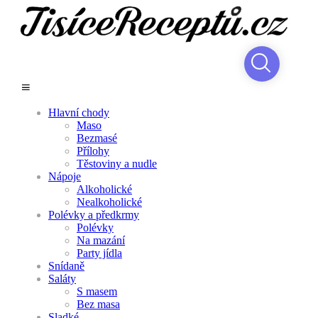
Hlavní chody
Maso
Bezmasé
Přílohy
Těstoviny a nudle
Nápoje
Alkoholické
Nealkoholické
Polévky a předkrmy
Polévky
Na mazání
Party jídla
Snídaně
Saláty
S masem
Bez masa
Sladké