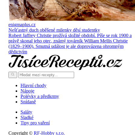
enigmaplus.cz
Nešťastný duch oběšené milenky děsí studentky
Robert Jaffrey Christie prožívá složité období. Píše se rok 1900 a
právě skonal jeho otec, známý továrník William Mellis Christie
(1829–1900). Smutná událost je ale doprovázena ohromným
dědictvím
Hlavní chody
Nápoje
Polévky a předkrmy
Snídaně
Saláty
Sladké
Tipy pro vaření
Copyright ©
RF-Hobby s.r.o.