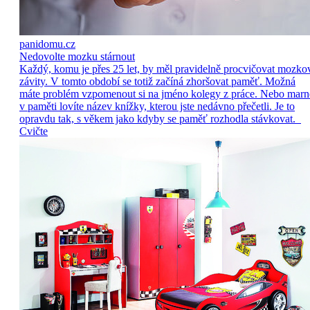
panidomu.cz
Nedovolte mozku stárnout
Každý, komu je přes 25 let, by měl pravidelně procvičovat mozko
závity. V tomto období se totiž začíná zhoršovat paměť. Možná
máte problém vzpomenout si na jméno kolegy z práce. Nebo marn
v paměti lovíte název knížky, kterou jste nedávno přečetli. Je to
opravdu tak, s věkem jako kdyby se paměť rozhodla stávkovat.
Cvičte