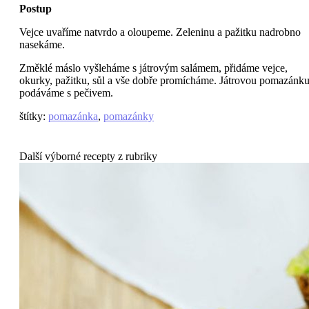
Postup
Vejce uvaříme natvrdo a oloupeme. Zeleninu a pažitku nadrobno
nasekáme.
Změklé máslo vyšleháme s játrovým salámem, přidáme vejce,
okurky, pažitku, sůl a vše dobře promícháme. Játrovou pomazánk
podáváme s pečivem.
štítky
:
pomazánka
,
pomazánky
Další výborné recepty z rubriky