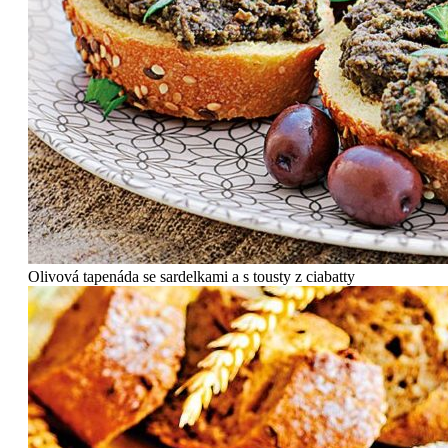
Olivová tapenáda se sardelkami a s tousty z ciabatty