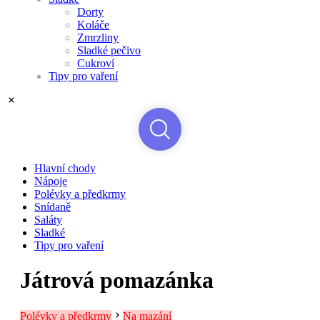
Dorty
Koláče
Zmrzliny
Sladké pečivo
Cukroví
Tipy pro vaření
Hlavní chody
Nápoje
Polévky a předkrmy
Snídaně
Saláty
Sladké
Tipy pro vaření
Játrová pomazánka
Polévky a předkrmy
Na mazání