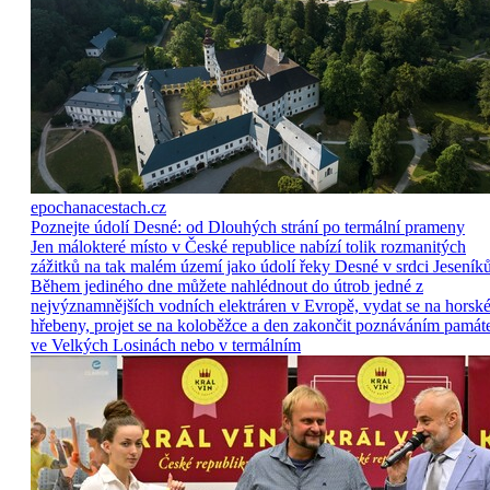
epochanacestach.cz
Poznejte údolí Desné: od Dlouhých strání po termální prameny
Jen málokteré místo v České republice nabízí tolik rozmanitých
zážitků na tak malém území jako údolí řeky Desné v srdci Jeseníků
Během jediného dne můžete nahlédnout do útrob jedné z
nejvýznamnějších vodních elektráren v Evropě, vydat se na horsk
hřebeny, projet se na koloběžce a den zakončit poznáváním památ
ve Velkých Losinách nebo v termálním