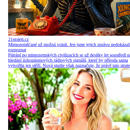
21stoleti.cz
Mimozemšťané už možná volali. Jen jsme jejich zprávu nedokázal
rozpoznat
Pátrání po mimozemských civilizacích se už desítky let soustředí n
hledání úzkopásmových rádiových signálů, které by příroda sama
vytvořila jen stěží. Nová studie však naznačuje, že právě tato strate