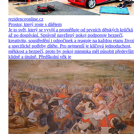
rezidenceonline.cz
Prostor, který roste s dítětem
Je to svět, který se vyvíjí a proměňuje od prvních dětských krůčků
až po dospívání. Správně navržený pokoj podporuje bezpečí,
kreativitu, soustředění i odpočinek a reaguje na každou etapu život
a specifické potřeby dítěte. Pro nejmenší je klíčová jednoduchost,
měkkost a bezpečí, proto by pokoj miminka měl působit předevší
klidně a útulně. Předškolní věk je