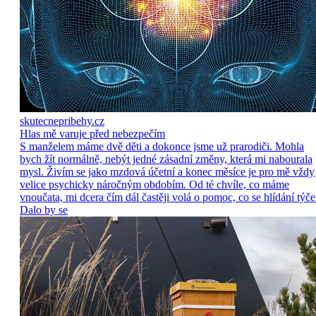
skutecnepribehy.cz
Hlas mě varuje před nebezpečím
S manželem máme dvě děti a dokonce jsme už prarodiči. Mohla
bych žít normálně, nebýt jedné zásadní změny, která mi nabourala
mysl. Živím se jako mzdová účetní a konec měsíce je pro mě vždy
velice psychicky náročným obdobím. Od té chvíle, co máme
vnoučata, mi dcera čím dál častěji volá o pomoc, co se hlídání týče
Dalo by se