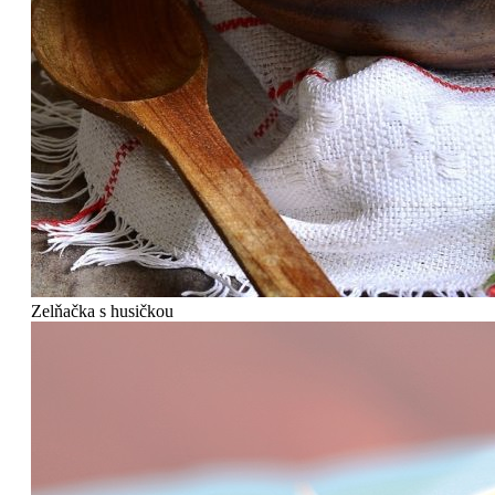
Zelňačka s husičkou