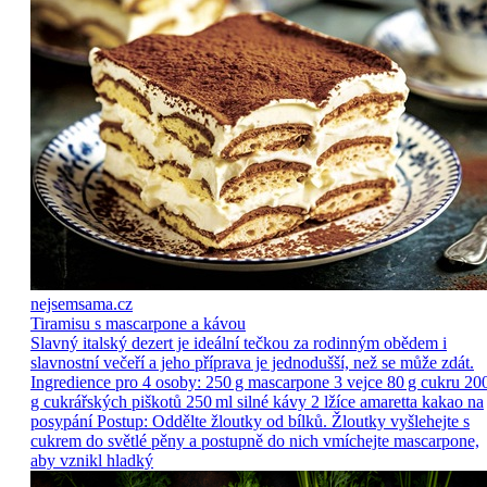
nejsemsama.cz
Tiramisu s mascarpone a kávou
Slavný italský dezert je ideální tečkou za rodinným obědem i
slavnostní večeří a jeho příprava je jednodušší, než se může zdát.
Ingredience pro 4 osoby: 250 g mascarpone 3 vejce 80 g cukru 20
g cukrářských piškotů 250 ml silné kávy 2 lžíce amaretta kakao na
posypání Postup: Oddělte žloutky od bílků. Žloutky vyšlehejte s
cukrem do světlé pěny a postupně do nich vmíchejte mascarpone,
aby vznikl hladký