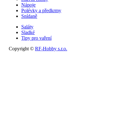
Nápoje
Polévky a předkrmy
Snídaně
Saláty
Sladké
Tipy pro vaření
Copyright ©
RF-Hobby s.r.o.