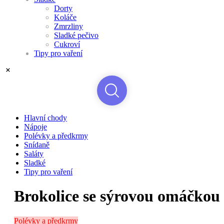
Dorty
Koláče
Zmrzliny
Sladké pečivo
Cukroví
Tipy pro vaření
Hlavní chody
Nápoje
Polévky a předkrmy
Snídaně
Saláty
Sladké
Tipy pro vaření
Brokolice se sýrovou omáčkou
Polévky a předkrmy