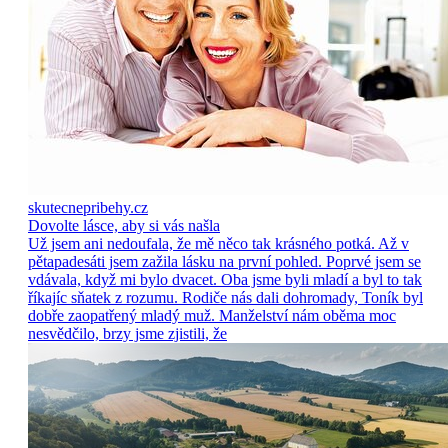
skutecnepribehy.cz
Dovolte lásce, aby si vás našla
Už jsem ani nedoufala, že mě něco tak krásného potká. Až v
pětapadesáti jsem zažila lásku na první pohled. Poprvé jsem se
vdávala, když mi bylo dvacet. Oba jsme byli mladí a byl to tak
říkajíc sňatek z rozumu. Rodiče nás dali dohromady, Toník byl
dobře zaopatřený mladý muž. Manželství nám oběma moc
nesvědčilo, brzy jsme zjistili, že