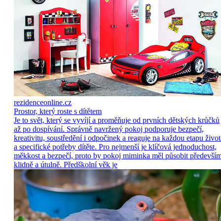
rezidenceonline.cz
Prostor, který roste s dítětem
Je to svět, který se vyvíjí a proměňuje od prvních dětských krůčků
až po dospívání. Správně navržený pokoj podporuje bezpečí,
kreativitu, soustředění i odpočinek a reaguje na každou etapu život
a specifické potřeby dítěte. Pro nejmenší je klíčová jednoduchost,
měkkost a bezpečí, proto by pokoj miminka měl působit předevší
klidně a útulně. Předškolní věk je