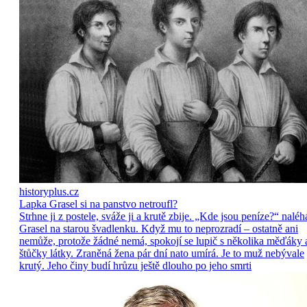
historyplus.cz
Lapka Grasel si na panstvo netroufl?
Strhne ji z postele, sváže ji a krutě zbije. „Kde jsou peníze?“ naléh
Grasel na starou švadlenku. Když mu to neprozradí – ostatně ani
nemůže, protože žádné nemá, spokojí se lupič s několika měďáky 
štůčky látky. Zraněná žena pár dní nato umírá. Je to muž nebývale
krutý. Jeho činy budí hrůzu ještě dlouho po jeho smrti