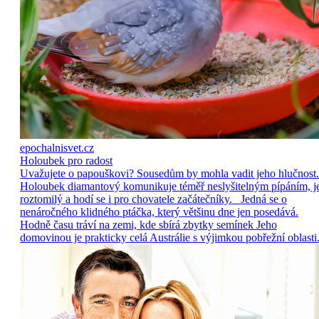
epochalnisvet.cz
Holoubek pro radost
Uvažujete o papouškovi? Sousedům by mohla vadit jeho hlučnost.
Holoubek diamantový komunikuje téměř neslyšitelným pípáním, j
roztomilý a hodí se i pro chovatele začátečníky. Jedná se o
nenáročného klidného ptáčka, který většinu dne jen posedává.
Hodně času tráví na zemi, kde sbírá zbytky semínek Jeho
domovinou je prakticky celá Austrálie s výjimkou pobřežní oblasti