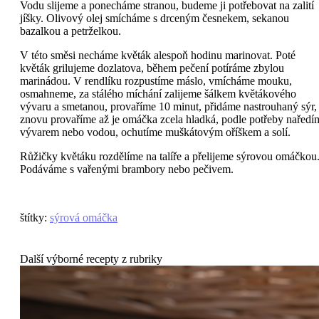
Vodu slijeme a ponecháme stranou, budeme ji potřebovat na zalití
jíšky. Olivový olej smícháme s drceným česnekem, sekanou
bazalkou a petrželkou.
V této směsi necháme květák alespoň hodinu marinovat. Poté
květák grilujeme dozlatova, během pečení potíráme zbylou
marinádou. V rendlíku rozpustíme máslo, vmícháme mouku,
osmahneme, za stálého míchání zalijeme šálkem květákového
vývaru a smetanou, provaříme 10 minut, přidáme nastrouhaný sýr,
znovu provaříme až je omáčka zcela hladká, podle potřeby naředí
vývarem nebo vodou, ochutíme muškátovým oříškem a solí.
Růžičky květáku rozdělíme na talíře a přelijeme sýrovou omáčkou
Podáváme s vařenými brambory nebo pečivem.
štítky
:
sýrová omáčka
Další výborné recepty z rubriky