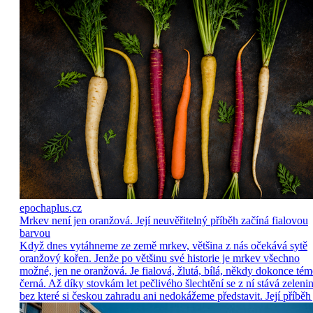
epochaplus.cz
Mrkev není jen oranžová. Její neuvěřitelný příběh začíná fialovou
barvou
Když dnes vytáhneme ze země mrkev, většina z nás očekává sytě
oranžový kořen. Jenže po většinu své historie je mrkev všechno
možné, jen ne oranžová. Je fialová, žlutá, bílá, někdy dokonce tém
černá. Až díky stovkám let pečlivého šlechtění se z ní stává zelenin
bez které si českou zahradu ani nedokážeme představit. Její příběh 