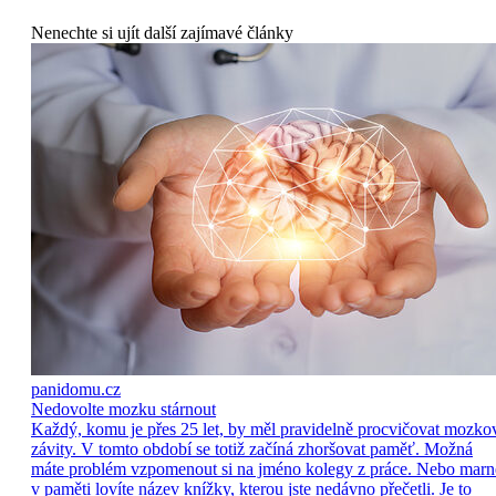
Nenechte si ujít další zajímavé články
panidomu.cz
Nedovolte mozku stárnout
Každý, komu je přes 25 let, by měl pravidelně procvičovat mozko
závity. V tomto období se totiž začíná zhoršovat paměť. Možná
máte problém vzpomenout si na jméno kolegy z práce. Nebo marn
v paměti lovíte název knížky, kterou jste nedávno přečetli. Je to