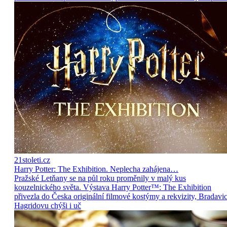
21stoleti.cz
Harry Potter: The Exhibition. Neplecha zahájena…
Pražské Letňany se na půl roku proměnily v malý kus
kouzelnického světa. Výstava Harry Potter™: The Exhibition
přivezla do Česka originální filmové kostýmy a rekvizity, Bradavic
Hagridovu chýši i uč