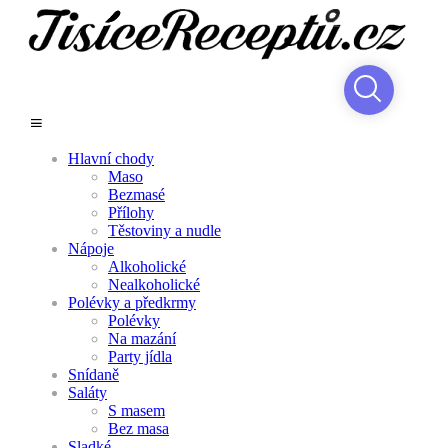
Hlavní chody
Maso
Bezmasé
Přílohy
Těstoviny a nudle
Nápoje
Alkoholické
Nealkoholické
Polévky a předkrmy
Polévky
Na mazání
Party jídla
Snídaně
Saláty
S masem
Bez masa
Sladké