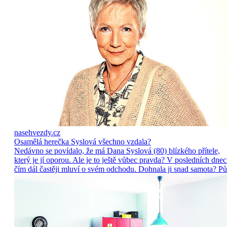
nasehvezdy.cz
Osamělá herečka Syslová všechno vzdala?
Nedávno se povídalo, že má Dana Syslová (80) blízkého přítele,
který je jí oporou. Ale je to ještě vůbec pravda? V posledních dne
čím dál častěji mluví o svém odchodu. Dohnala ji snad samota? Pů