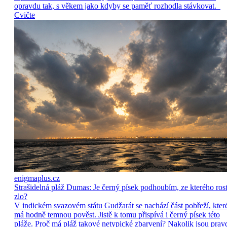
opravdu tak, s věkem jako kdyby se paměť rozhodla stávkovat.
Cvičte
enigmaplus.cz
Strašidelná pláž Dumas: Je černý písek podhoubím, ze kterého ros
zlo?
V indickém svazovém státu Gudžarát se nachází část pobřeží, kter
má hodně temnou pověst. Jistě k tomu přispívá i černý písek této
pláže. Proč má pláž takové netypické zbarvení? Nakolik jsou prav