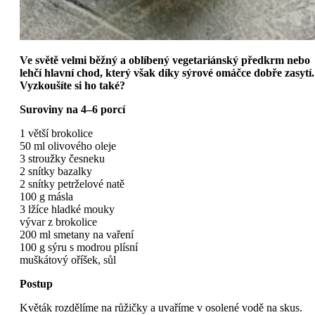
Ve světě velmi běžný a oblíbený vegetariánský předkrm nebo
lehčí hlavní chod, který však díky sýrové omáčce dobře zasytí.
Vyzkoušíte si ho také?
Suroviny na 4–6 porcí
1 větší brokolice
50 ml olivového oleje
3 stroužky česneku
2 snítky bazalky
2 snítky petrželové natě
100 g másla
3 lžíce hladké mouky
vývar z brokolice
200 ml smetany na vaření
100 g sýru s modrou plísní
muškátový oříšek, sůl
Postup
Květák rozdělíme na růžičky a uvaříme v osolené vodě na skus.