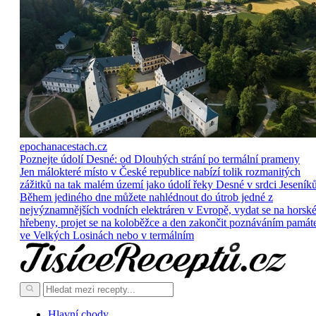
epochanacestach.cz
Poznejte údolí Desné: od Dlouhých strání po termální prameny
Jen málokteré místo v České republice nabízí tolik rozmanitých
zážitků na tak malém území jako údolí řeky Desné v srdci Jeseníků
Během jediného dne můžete nahlédnout do útrob jedné z
nejvýznamnějších vodních elektráren v Evropě, vydat se na horsk
hřebeny, projet se na koloběžce a den zakončit poznáváním památ
ve Velkých Losinách nebo v termálním
Hlavní chody