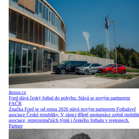
iluxus.cz
Ford dává český fotbal do pohybu. Stává se novým partnerem
FAČR
Značka Ford se od srpna 2026 stává novým partnerem Fotbalové
asociace České republiky. V rámci tříleté spolupráce zajistí mobilit
asociace, reprezentačních týmů i českého fotbalu v regionech.
Partner