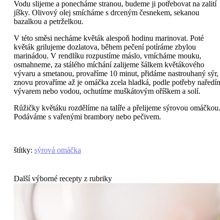
Vodu slijeme a ponecháme stranou, budeme ji potřebovat na zalití
jíšky. Olivový olej smícháme s drceným česnekem, sekanou
bazalkou a petrželkou.
V této směsi necháme květák alespoň hodinu marinovat. Poté
květák grilujeme dozlatova, během pečení potíráme zbylou
marinádou. V rendlíku rozpustíme máslo, vmícháme mouku,
osmahneme, za stálého míchání zalijeme šálkem květákového
vývaru a smetanou, provaříme 10 minut, přidáme nastrouhaný sýr,
znovu provaříme až je omáčka zcela hladká, podle potřeby naředí
vývarem nebo vodou, ochutíme muškátovým oříškem a solí.
Růžičky květáku rozdělíme na talíře a přelijeme sýrovou omáčkou
Podáváme s vařenými brambory nebo pečivem.
štítky
:
sýrová omáčka
Další výborné recepty z rubriky