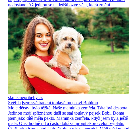
nedostane. Až jednou se na letišti ozve věta, která změní
skutecnepribehy.cz
Svěřila jsem své trápení toulavému psovi Bobimu
Moje dětství bylo těžké. Naše maminka zemřela. Táta byl despota.
Jedinou mojí spřízněnou duší se stal toulavý pejsek Bobi. Doma
jsem jako dítě měla peklo. Maminka zemřela, když jsem byla ještě
malá. Otec hodně pil a často dokázal propít skoro celou výplatu.
Čtyři roky jsem chodila do školy u nás na vesnici. Měli mě tam rád