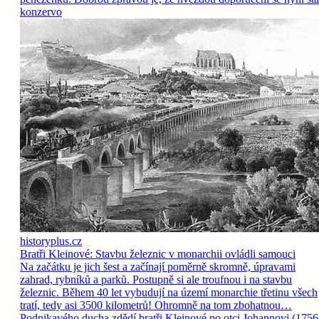
konzervo
historyplus.cz
Bratři Kleinové: Stavbu železnic v monarchii ovládli samouci
Na začátku je jich šest a začínají poměrně skromně, úpravami
zahrad, rybníků a parků. Postupně si ale troufnou i na stavbu
železnic. Během 40 let vybudují na území monarchie třetinu všech
tratí, tedy asi 3500 kilometrů! Ohromně na tom zbohatnou…
Podnikavého ducha zdědí bratři Kleinové po otci Johannovi (175