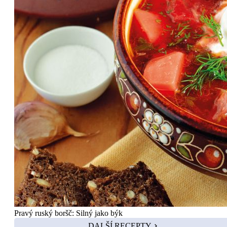
Pravý ruský boršč: Silný jako býk
DALŠÍ RECEPTY