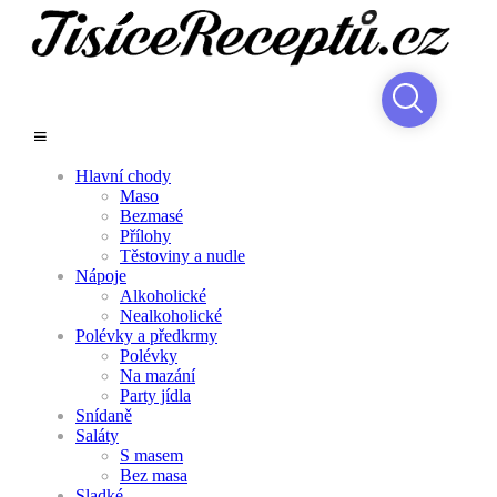
Hlavní chody
Maso
Bezmasé
Přílohy
Těstoviny a nudle
Nápoje
Alkoholické
Nealkoholické
Polévky a předkrmy
Polévky
Na mazání
Party jídla
Snídaně
Saláty
S masem
Bez masa
Sladké