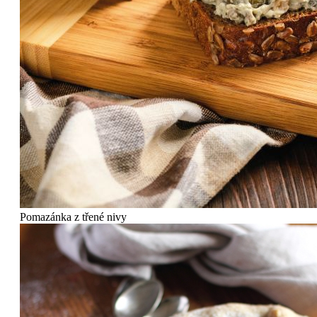
Pomazánka z třené nivy