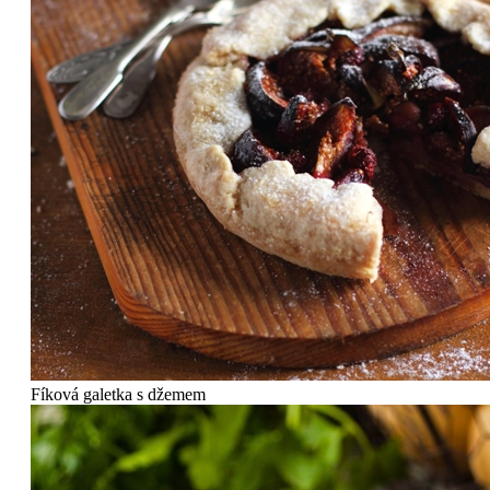
Fíková galetka s džemem