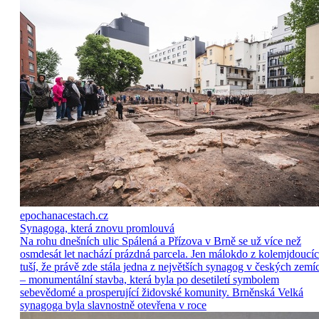
epochanacestach.cz
Synagoga, která znovu promlouvá
Na rohu dnešních ulic Spálená a Přízova v Brně se už více než
osmdesát let nachází prázdná parcela. Jen málokdo z kolemjdoucí
tuší, že právě zde stála jedna z největších synagog v českých zemí
– monumentální stavba, která byla po desetiletí symbolem
sebevědomé a prosperující židovské komunity. Brněnská Velká
synagoga byla slavnostně otevřena v roce