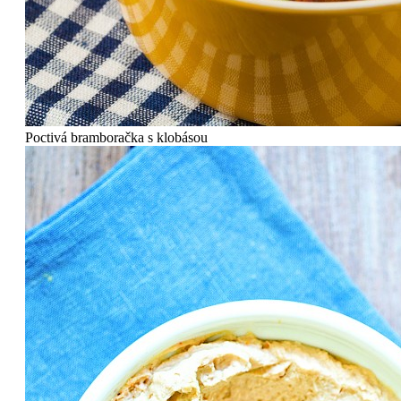
Poctivá bramboračka s klobásou