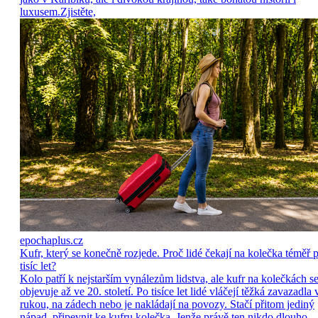
luxusem.Zjistěte,
epochaplus.cz
Kufr, který se konečně rozjede. Proč lidé čekají na kolečka téměř p
tisíc let?
Kolo patří k nejstarším vynálezům lidstva, ale kufr na kolečkách s
objevuje až ve 20. století. Po tisíce let lidé vláčejí těžká zavazadla 
rukou, na zádech nebo je nakládají na povozy. Stačí přitom jediný
nápad, připevnit ke kufru kolečka. Jenže právě ten nikdo dlouho