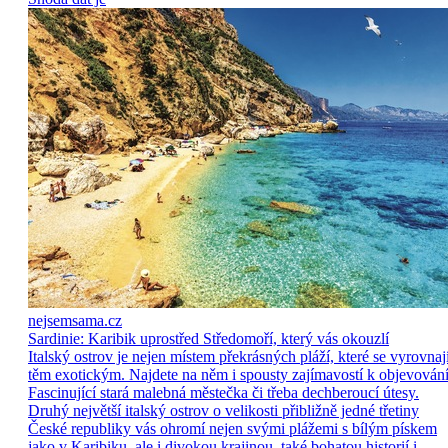
nejsemsama.cz
Sardinie: Karibik uprostřed Středomoří, který vás okouzlí
Italský ostrov je nejen místem překrásných pláží, které se vyrovnaj
těm exotickým. Najdete na něm i spousty zajímavostí k objevování
Fascinující stará malebná městečka či třeba dechberoucí útesy.
Druhý největší italský ostrov o velikosti přibližně jedné třetiny
České republiky vás ohromí nejen svými plážemi s bílým pískem
jako v Karibiku, ale i divokou krajinou, také bohatou historií i