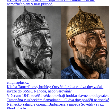
nemožného ani v naší přírodě.
enigmaplus.cz
Kletba Tamerlánovy hrobky: Otevřeli hrob a za dva dny začala
invaze do SSSR. Náhoda, nebo varování?
V červnu 1941 sovětští vědci otevírají hrobku slavného dobyvatel
Tamerlána v uzbeckém Samarkandu. O dva dny později nacistické
Německo zahajuje operaci Barbarossa a napadá Sovětský svaz.
Shoda dat je