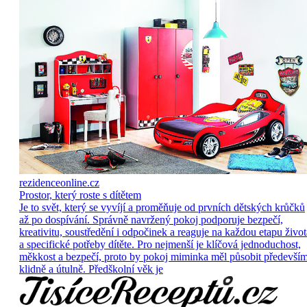
rezidenceonline.cz
Prostor, který roste s dítětem
Je to svět, který se vyvíjí a proměňuje od prvních dětských krůčků
až po dospívání. Správně navržený pokoj podporuje bezpečí,
kreativitu, soustředění i odpočinek a reaguje na každou etapu život
a specifické potřeby dítěte. Pro nejmenší je klíčová jednoduchost,
měkkost a bezpečí, proto by pokoj miminka měl působit předevší
klidně a útulně. Předškolní věk je