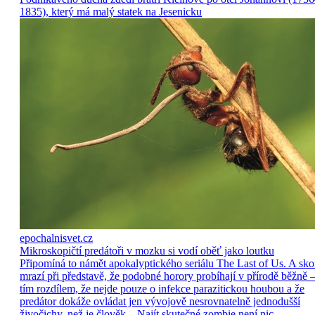
1835), který má malý statek na Jesenicku
epochalnisvet.cz
Mikroskopičtí predátoři v mozku si vodí oběť jako loutku
Připomíná to námět apokalyptického seriálu The Last of Us. A sko
mrazí při představě, že podobné horory probíhají v přírodě běžně –
tím rozdílem, že nejde pouze o infekce parazitickou houbou a že
predátor dokáže ovládat jen vývojově nesrovnatelně jednodušší
živočichy, než je člověk. Najít skutečné zombie není nic