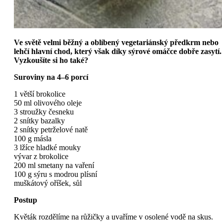
Ve světě velmi běžný a oblíbený vegetariánský předkrm nebo
lehčí hlavní chod, který však díky sýrové omáčce dobře zasytí.
Vyzkoušíte si ho také?
Suroviny na 4–6 porcí
1 větší brokolice
50 ml olivového oleje
3 stroužky česneku
2 snítky bazalky
2 snítky petrželové natě
100 g másla
3 lžíce hladké mouky
vývar z brokolice
200 ml smetany na vaření
100 g sýru s modrou plísní
muškátový oříšek, sůl
Postup
Květák rozdělíme na růžičky a uvaříme v osolené vodě na skus.