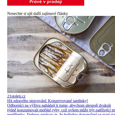
Nenechte si ujít další zajímavé články
21stoleti.cz
Hit zdravého stravování: Konzervované sardinky!
Odborníci na výživu nabádají k tomu, abychom alespoň dvakrát
týdně konzumovali mořské ryby, což ovšem může být zatěžující p
peněženku. Dobrou zprávou je, že hvězdou doporučení se nyní sta