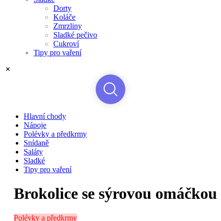
Dorty
Koláče
Zmrzliny
Sladké pečivo
Cukroví
Tipy pro vaření
Hlavní chody
Nápoje
Polévky a předkrmy
Snídaně
Saláty
Sladké
Tipy pro vaření
Brokolice se sýrovou omáčkou
Polévky a předkrmy