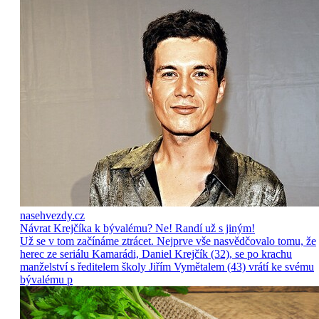
nasehvezdy.cz
Návrat Krejčíka k bývalému? Ne! Randí už s jiným!
Už se v tom začínáme ztrácet. Nejprve vše nasvědčovalo tomu, že
herec ze seriálu Kamarádi, Daniel Krejčík (32), se po krachu
manželství s ředitelem školy Jiřím Vymětalem (43) vrátí ke svému
bývalému p