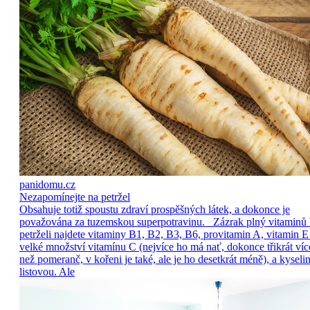
panidomu.cz
Nezapomínejte na petržel
Obsahuje totiž spoustu zdraví prospěšných látek, a dokonce je
považována za tuzemskou superpotravinu. Zázrak plný vitaminů
petrželi najdete vitaminy B1, B2, B3, B6, provitamin A, vitamin E
velké množství vitamínu C (nejvíce ho má nať, dokonce třikrát víc
než pomeranč, v kořeni je také, ale je ho desetkrát méně), a kyseli
listovou. Ale