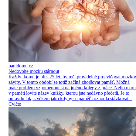
panidomu.cz
Nedovolte mozku stárnout
Každý, komu je přes 25 let, by měl pravidelně procvičovat mozko
závity. V tomto období se totiž začíná zhoršovat paměť. Možná
máte problém vzpomenout si na jméno kolegy z práce. Nebo marn
v paměti lovíte název knížky, kterou jste nedávno přečetli. Je to
opravdu tak, s věkem jako kdyby se paměť rozhodla stávkovat.
Cvičte