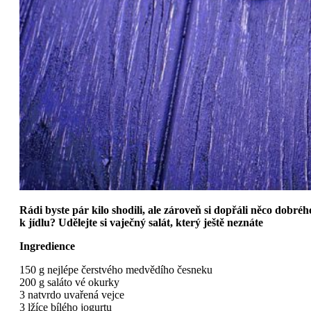
Rádi byste pár kilo shodili, ale zároveň si dopřáli něco dobréh
k jídlu? Udělejte si vaječný salát, který ještě neznáte
Ingredience
150 g nejlépe čerstvého medvědího česneku
200 g saláto vé okurky
3 natvrdo uvařená vejce
3 lžíce bílého jogurtu