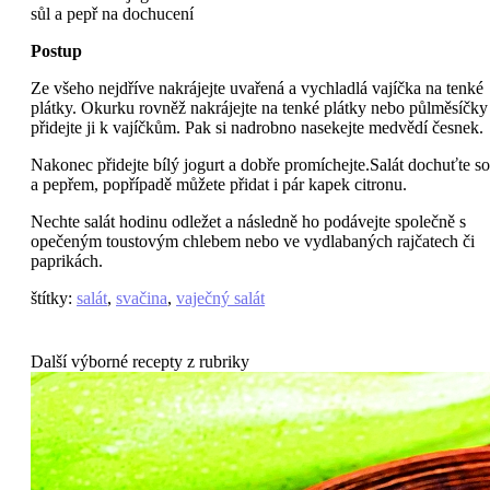
sůl a pepř na dochucení
Postup
Ze všeho nejdříve nakrájejte uvařená a vychladlá vajíčka na tenké
plátky. Okurku rovněž nakrájejte na tenké plátky nebo půlměsíčky
přidejte ji k vajíčkům. Pak si nadrobno nasekejte medvědí česnek.
Nakonec přidejte bílý jogurt a dobře promíchejte.Salát dochuťte so
a pepřem, popřípadě můžete přidat i pár kapek citronu.
Nechte salát hodinu odležet a následně ho podávejte společně s
opečeným toustovým chlebem nebo ve vydlabaných rajčatech či
paprikách.
štítky
:
salát
,
svačina
,
vaječný salát
Další výborné recepty z rubriky