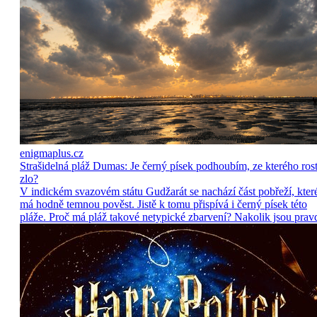
enigmaplus.cz
Strašidelná pláž Dumas: Je černý písek podhoubím, ze kterého ros
zlo?
V indickém svazovém státu Gudžarát se nachází část pobřeží, kter
má hodně temnou pověst. Jistě k tomu přispívá i černý písek této
pláže. Proč má pláž takové netypické zbarvení? Nakolik jsou prav