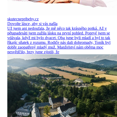
skutecnepribehy.cz
Dovolte lásce, aby si vás našla
Už jsem ani nedoufala, že mě něco tak krásného potká. Až v
pětapadesáti jsem zažila lásku na první pohled. Poprvé jsem se
vdávala, když mi bylo dvacet. Oba jsme byli mladí a byl to tak
říkajíc sňatek z rozumu. Rodiče nás dali dohromady, Toník byl
dobře zaopatřený mladý muž. Manželství nám oběma moc
nesvědčilo, brzy jsme zjistili, že