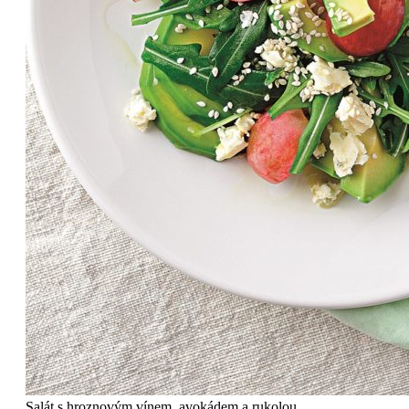
Salát s hroznovým vínem, avokádem a rukolou