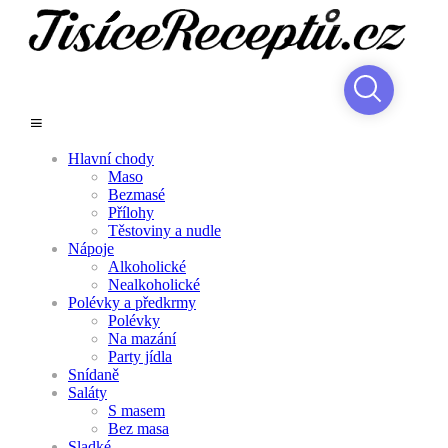
Hlavní chody
Maso
Bezmasé
Přílohy
Těstoviny a nudle
Nápoje
Alkoholické
Nealkoholické
Polévky a předkrmy
Polévky
Na mazání
Party jídla
Snídaně
Saláty
S masem
Bez masa
Sladké