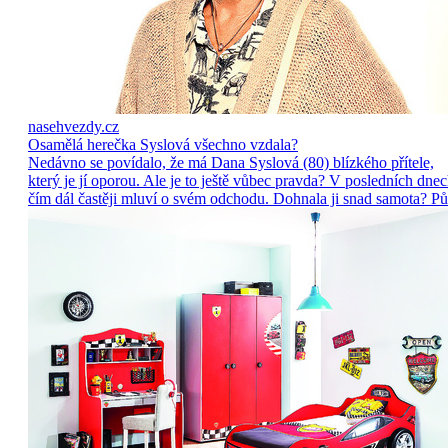
nasehvezdy.cz
Osamělá herečka Syslová všechno vzdala?
Nedávno se povídalo, že má Dana Syslová (80) blízkého přítele,
který je jí oporou. Ale je to ještě vůbec pravda? V posledních dne
čím dál častěji mluví o svém odchodu. Dohnala ji snad samota? Pů