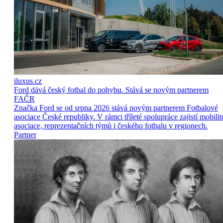
iluxus.cz
Ford dává český fotbal do pohybu. Stává se novým partnerem
FAČR
Značka Ford se od srpna 2026 stává novým partnerem Fotbalové
asociace České republiky. V rámci tříleté spolupráce zajistí mobilit
asociace, reprezentačních týmů i českého fotbalu v regionech.
Partner