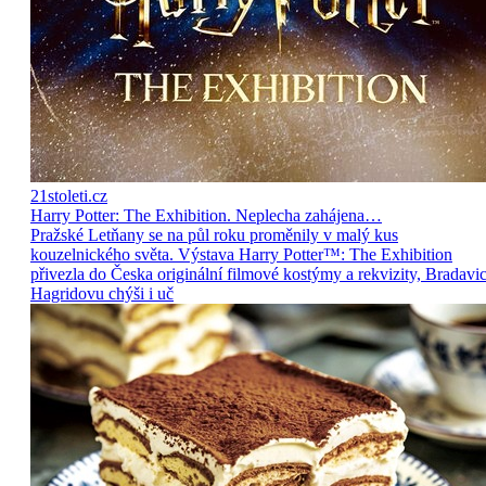
21stoleti.cz
Harry Potter: The Exhibition. Neplecha zahájena…
Pražské Letňany se na půl roku proměnily v malý kus
kouzelnického světa. Výstava Harry Potter™: The Exhibition
přivezla do Česka originální filmové kostýmy a rekvizity, Bradavic
Hagridovu chýši i uč