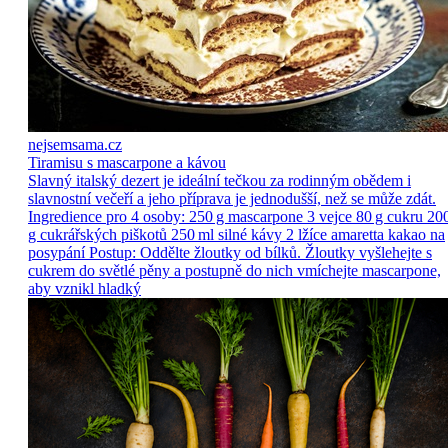
nejsemsama.cz
Tiramisu s mascarpone a kávou
Slavný italský dezert je ideální tečkou za rodinným obědem i
slavnostní večeří a jeho příprava je jednodušší, než se může zdát.
Ingredience pro 4 osoby: 250 g mascarpone 3 vejce 80 g cukru 20
g cukrářských piškotů 250 ml silné kávy 2 lžíce amaretta kakao na
posypání Postup: Oddělte žloutky od bílků. Žloutky vyšlehejte s
cukrem do světlé pěny a postupně do nich vmíchejte mascarpone,
aby vznikl hladký