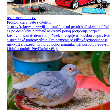
rezidenceonline.cz
Prostor, který roste s dítětem
Je to svět, který se vyvíjí a proměňuje od prvních dětských krůčků
až po dospívání. Správně navržený pokoj podporuje bezpečí,
kreativitu, soustředění i odpočinek a reaguje na každou etapu život
a specifické potřeby dítěte. Pro nejmenší je klíčová jednoduchost,
měkkost a bezpečí, proto by pokoj miminka měl působit předevší
klidně a útulně. Předškolní věk je