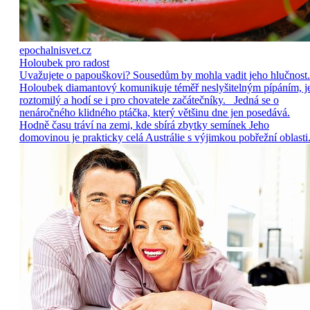
epochalnisvet.cz
Holoubek pro radost
Uvažujete o papouškovi? Sousedům by mohla vadit jeho hlučnost.
Holoubek diamantový komunikuje téměř neslyšitelným pípáním, j
roztomilý a hodí se i pro chovatele začátečníky. Jedná se o
nenáročného klidného ptáčka, který většinu dne jen posedává.
Hodně času tráví na zemi, kde sbírá zbytky semínek Jeho
domovinou je prakticky celá Austrálie s výjimkou pobřežní oblasti