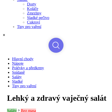
Dorty
Koláče
Zmrzliny
Sladké pečivo
Cukroví
Tipy pro vaření
Hlavní chody
Nápoje
Polévky a předkrmy
Snídaně
Saláty
Sladké
Tipy pro vaření
Lehký a zdravý vaječný salát
Saláty
Bez masa