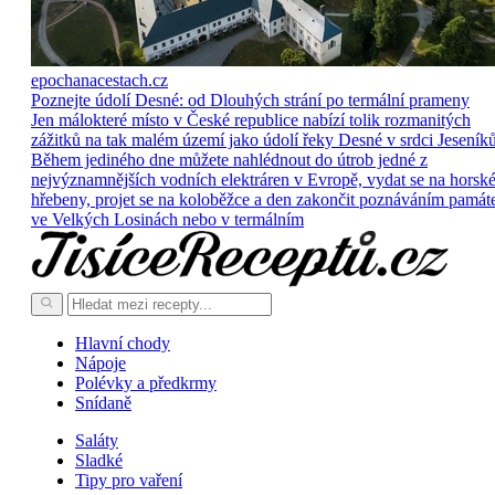
epochanacestach.cz
Poznejte údolí Desné: od Dlouhých strání po termální prameny
Jen málokteré místo v České republice nabízí tolik rozmanitých
zážitků na tak malém území jako údolí řeky Desné v srdci Jeseníků
Během jediného dne můžete nahlédnout do útrob jedné z
nejvýznamnějších vodních elektráren v Evropě, vydat se na horsk
hřebeny, projet se na koloběžce a den zakončit poznáváním památ
ve Velkých Losinách nebo v termálním
Hlavní chody
Nápoje
Polévky a předkrmy
Snídaně
Saláty
Sladké
Tipy pro vaření