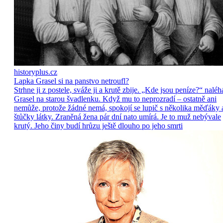
historyplus.cz
Lapka Grasel si na panstvo netroufl?
Strhne ji z postele, sváže ji a krutě zbije. „Kde jsou peníze?“ naléh
Grasel na starou švadlenku. Když mu to neprozradí – ostatně ani
nemůže, protože žádné nemá, spokojí se lupič s několika měďáky 
štůčky látky. Zraněná žena pár dní nato umírá. Je to muž nebývale
krutý. Jeho činy budí hrůzu ještě dlouho po jeho smrti