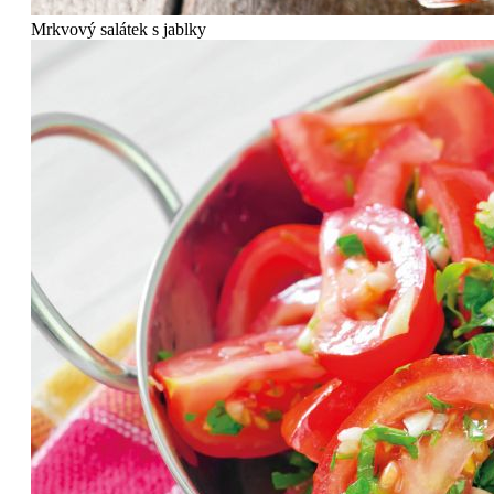
Mrkvový salátek s jablky