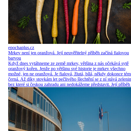
epochaplus.cz
Mrkev není jen oranžová. Její neuvěřitelný příběh začíná fialovou
barvou
Když dnes vytáhneme ze země mrkev, většina z nás očekává sytě
oranžový kořen. Jenže po většinu své historie je mrkev všechno
možné, jen ne oranžová. Je fialová, žlutá, bílá, někdy dokonce tém
černá. Až díky stovkám let pečlivého šlechtění se z ní stává zelenin
bez které si českou zahradu ani nedokážeme představit. Její příběh 