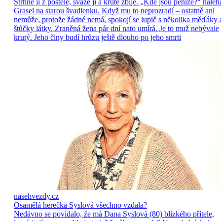
Strhne ji z postele, sváže ji a krutě zbije. „Kde jsou peníze?“ naléh
Grasel na starou švadlenku. Když mu to neprozradí – ostatně ani
nemůže, protože žádné nemá, spokojí se lupič s několika měďáky 
štůčky látky. Zraněná žena pár dní nato umírá. Je to muž nebývale
krutý. Jeho činy budí hrůzu ještě dlouho po jeho smrti
nasehvezdy.cz
Osamělá herečka Syslová všechno vzdala?
Nedávno se povídalo, že má Dana Syslová (80) blízkého přítele,