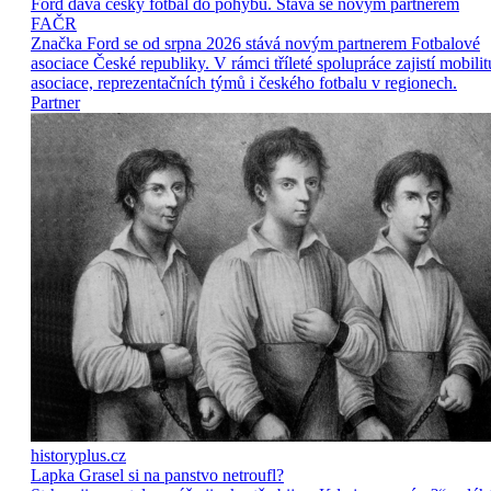
Ford dává český fotbal do pohybu. Stává se novým partnerem
FAČR
Značka Ford se od srpna 2026 stává novým partnerem Fotbalové
asociace České republiky. V rámci tříleté spolupráce zajistí mobilit
asociace, reprezentačních týmů i českého fotbalu v regionech.
Partner
historyplus.cz
Lapka Grasel si na panstvo netroufl?