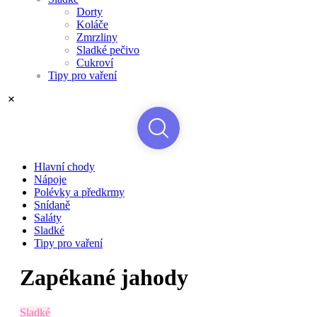
Dorty
Koláče
Zmrzliny
Sladké pečivo
Cukroví
Tipy pro vaření
Hlavní chody
Nápoje
Polévky a předkrmy
Snídaně
Saláty
Sladké
Tipy pro vaření
Zapékané jahody
Sladké