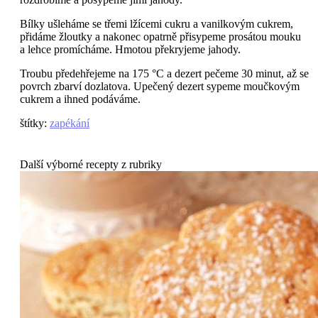
Bílky ušleháme se třemi lžícemi cukru a vanilkovým cukrem,
přidáme žloutky a nakonec opatrně přisypeme prosátou mouku
a lehce promícháme. Hmotou překryjeme jahody.
Troubu předehřejeme na 175 °C a dezert pečeme 30 minut, až se
povrch zbarví dozlatova. Upečený dezert sypeme moučkovým
cukrem a ihned podáváme.
štítky
:
zapékání
Další výborné recepty z rubriky