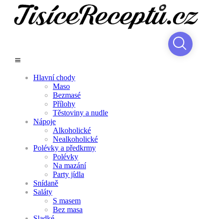
Hlavní chody
Maso
Bezmasé
Přílohy
Těstoviny a nudle
Nápoje
Alkoholické
Nealkoholické
Polévky a předkrmy
Polévky
Na mazání
Party jídla
Snídaně
Saláty
S masem
Bez masa
Sladké