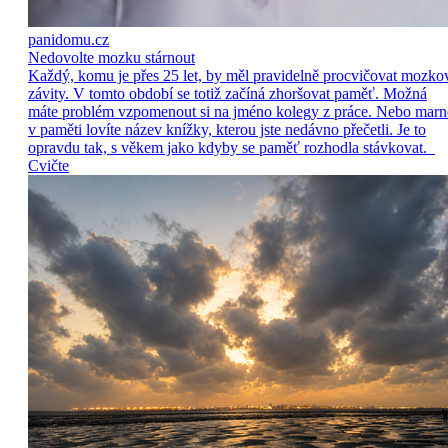
panidomu.cz
Nedovolte mozku stárnout
Každý, komu je přes 25 let, by měl pravidelně procvičovat mozko
závity. V tomto období se totiž začíná zhoršovat paměť. Možná
máte problém vzpomenout si na jméno kolegy z práce. Nebo marn
v paměti lovíte název knížky, kterou jste nedávno přečetli. Je to
opravdu tak, s věkem jako kdyby se paměť rozhodla stávkovat.
Cvičte