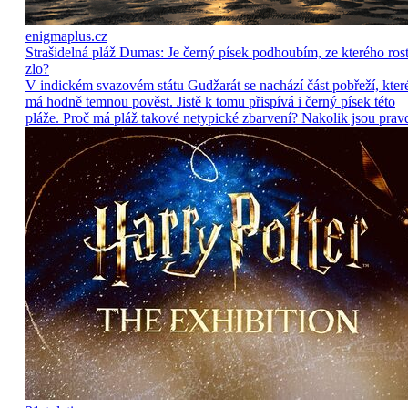
enigmaplus.cz
Strašidelná pláž Dumas: Je černý písek podhoubím, ze kterého ros
zlo?
V indickém svazovém státu Gudžarát se nachází část pobřeží, kter
má hodně temnou pověst. Jistě k tomu přispívá i černý písek této
pláže. Proč má pláž takové netypické zbarvení? Nakolik jsou prav