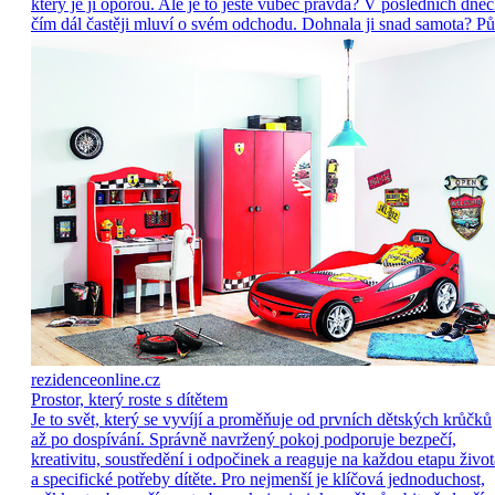
který je jí oporou. Ale je to ještě vůbec pravda? V posledních dne
čím dál častěji mluví o svém odchodu. Dohnala ji snad samota? Pů
rezidenceonline.cz
Prostor, který roste s dítětem
Je to svět, který se vyvíjí a proměňuje od prvních dětských krůčků
až po dospívání. Správně navržený pokoj podporuje bezpečí,
kreativitu, soustředění i odpočinek a reaguje na každou etapu život
a specifické potřeby dítěte. Pro nejmenší je klíčová jednoduchost,