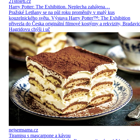
21stoleti.cz
Harry Potter: The Exhibition. Neplecha zahájena…
Pražské Letňany se na půl roku proměnily v malý kus
kouzelnického světa. Výstava Harry Potter™: The Exhibition
přivezla do Česka originální filmové kostýmy a rekvizity, Bradavic
Hagridovu chýši i uč
nejsemsama.cz
Tiramisu s mascarpone a kávou