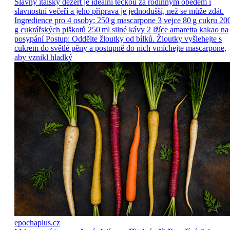
Slavný italský dezert je ideální tečkou za rodinným obědem i
slavnostní večeří a jeho příprava je jednodušší, než se může zdát.
Ingredience pro 4 osoby: 250 g mascarpone 3 vejce 80 g cukru 20
g cukrářských piškotů 250 ml silné kávy 2 lžíce amaretta kakao na
posypání Postup: Oddělte žloutky od bílků. Žloutky vyšlehejte s
cukrem do světlé pěny a postupně do nich vmíchejte mascarpone,
aby vznikl hladký
epochaplus.cz