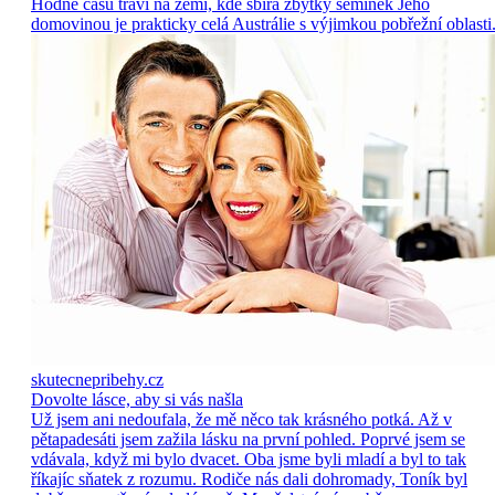
Hodně času tráví na zemi, kde sbírá zbytky semínek Jeho
domovinou je prakticky celá Austrálie s výjimkou pobřežní oblasti
skutecnepribehy.cz
Dovolte lásce, aby si vás našla
Už jsem ani nedoufala, že mě něco tak krásného potká. Až v
pětapadesáti jsem zažila lásku na první pohled. Poprvé jsem se
vdávala, když mi bylo dvacet. Oba jsme byli mladí a byl to tak
říkajíc sňatek z rozumu. Rodiče nás dali dohromady, Toník byl