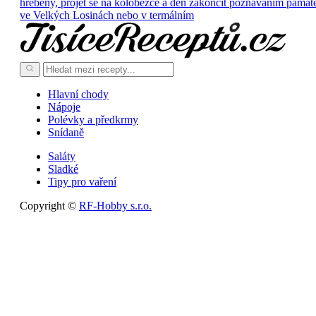
hřebeny, projet se na koloběžce a den zakončit poznáváním památ
ve Velkých Losinách nebo v termálním
Hlavní chody
Nápoje
Polévky a předkrmy
Snídaně
Saláty
Sladké
Tipy pro vaření
Copyright ©
RF-Hobby s.r.o.