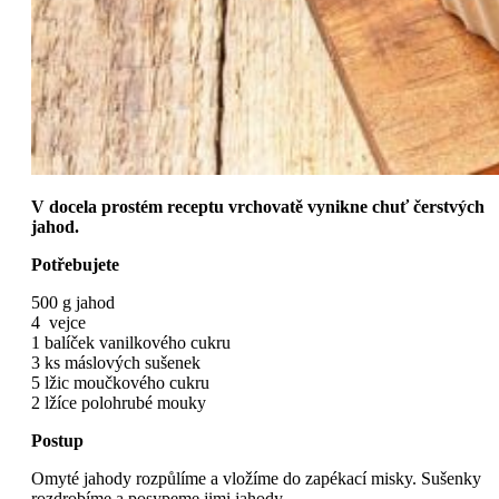
V docela prostém receptu vrchovatě vynikne chuť čerstvých
jahod.
Potřebujete
500 g jahod
4 vejce
1 balíček vanilkového cukru
3 ks máslových sušenek
5 lžic moučkového cukru
2 lžíce polohrubé mouky
Postup
Omyté jahody rozpůlíme a vložíme do zapékací misky. Sušenky
rozdrobíme a posypeme jimi jahody.