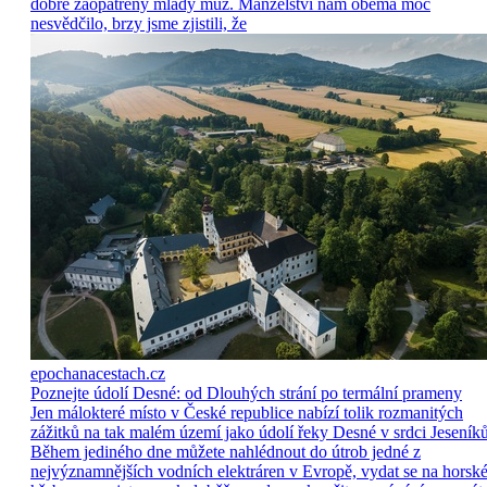
dobře zaopatřený mladý muž. Manželství nám oběma moc
nesvědčilo, brzy jsme zjistili, že
epochanacestach.cz
Poznejte údolí Desné: od Dlouhých strání po termální prameny
Jen málokteré místo v České republice nabízí tolik rozmanitých
zážitků na tak malém území jako údolí řeky Desné v srdci Jeseníků
Během jediného dne můžete nahlédnout do útrob jedné z
nejvýznamnějších vodních elektráren v Evropě, vydat se na horsk