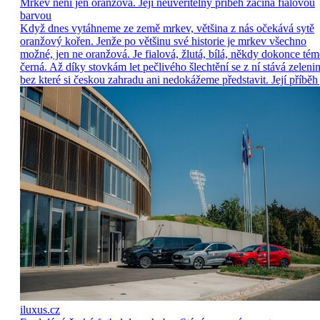
Mrkev není jen oranžová. Její neuvěřitelný příběh začíná fialovou
barvou
Když dnes vytáhneme ze země mrkev, většina z nás očekává sytě
oranžový kořen. Jenže po většinu své historie je mrkev všechno
možné, jen ne oranžová. Je fialová, žlutá, bílá, někdy dokonce tém
černá. Až díky stovkám let pečlivého šlechtění se z ní stává zelenin
bez které si českou zahradu ani nedokážeme představit. Její příběh 
iluxus.cz