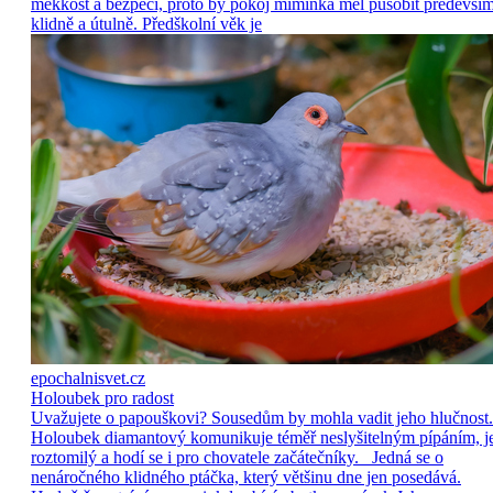
měkkost a bezpečí, proto by pokoj miminka měl působit předevší
klidně a útulně. Předškolní věk je
epochalnisvet.cz
Holoubek pro radost
Uvažujete o papouškovi? Sousedům by mohla vadit jeho hlučnost.
Holoubek diamantový komunikuje téměř neslyšitelným pípáním, j
roztomilý a hodí se i pro chovatele začátečníky. Jedná se o
nenáročného klidného ptáčka, který většinu dne jen posedává.