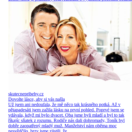
skutecnepribehy.cz
Dovolte lásce, aby si vás našla
Už jsem ani nedoufala, že mě něco tak krásného potká. Až v
pětapadesáti jsem zažila lásku na první pohled. Poprvé jsem se
vdávala, když mi bylo dvacet. Oba jsme byli mladí a byl to tak
říkajíc sňatek z rozumu. Rodiče nás dali dohromady, Toník byl
dobře zaopatřený mladý muž. Manželství nám oběma moc
nesvědčilo, brzy jsme zjistili, že