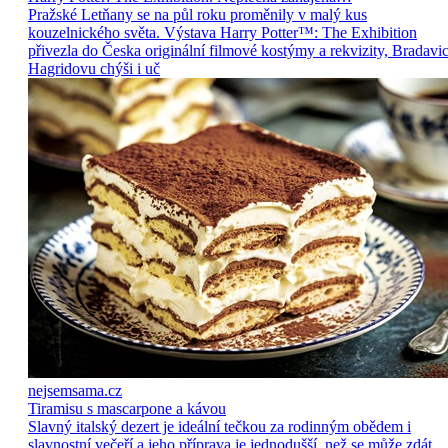
Pražské Letňany se na půl roku proměnily v malý kus
kouzelnického světa. Výstava Harry Potter™: The Exhibition
přivezla do Česka originální filmové kostýmy a rekvizity, Bradavic
Hagridovu chýši i uč
nejsemsama.cz
Tiramisu s mascarpone a kávou
Slavný italský dezert je ideální tečkou za rodinným obědem i
slavnostní večeří a jeho příprava je jednodušší, než se může zdát.