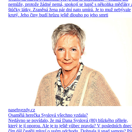
nemůže, protože žádné nemá, spokojí se lupič s několika měďáky 
štůčky látky. Zraněná žena pár dní nato umírá. Je to muž nebývale
krutý. Jeho činy budí hrůzu ještě dlouho po jeho smrti
nasehvezdy.cz
Osamělá herečka Syslová všechno vzdala?
Nedávno se povídalo, že má Dana Syslová (80) blízkého přítele,
který je jí oporou. Ale je to ještě vůbec pravda? V posledních dne
čím dál častěji mluví o svém odchodu. Dohnala ji snad samota? Pů