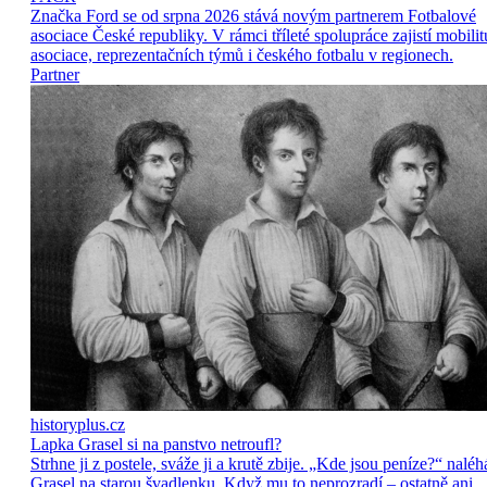
Značka Ford se od srpna 2026 stává novým partnerem Fotbalové
asociace České republiky. V rámci tříleté spolupráce zajistí mobilit
asociace, reprezentačních týmů i českého fotbalu v regionech.
Partner
historyplus.cz
Lapka Grasel si na panstvo netroufl?
Strhne ji z postele, sváže ji a krutě zbije. „Kde jsou peníze?“ naléh
Grasel na starou švadlenku. Když mu to neprozradí – ostatně ani