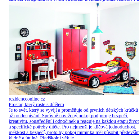
rezidenceonline.cz
Prostor, který roste s dítětem
Je to svět, který se vyvíjí a proměňuje od prvních dětských krůčků
až po dospívání. Správně navržený pokoj podporuje bezpečí,
kreativitu, soustředění i odpočinek a reaguje na každou etapu život
a specifické potřeby dítěte. Pro nejmenší je klíčová jednoduchost,
měkkost a bezpečí, proto by pokoj miminka měl působit předevší
klidně a útulně. Předškolní věk je