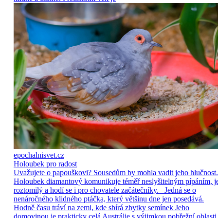
epochalnisvet.cz
Holoubek pro radost
Uvažujete o papouškovi? Sousedům by mohla vadit jeho hlučnost.
Holoubek diamantový komunikuje téměř neslyšitelným pípáním, j
roztomilý a hodí se i pro chovatele začátečníky. Jedná se o
nenáročného klidného ptáčka, který většinu dne jen posedává.
Hodně času tráví na zemi, kde sbírá zbytky semínek Jeho
domovinou je prakticky celá Austrálie s výjimkou pobřežní oblasti