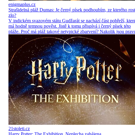
enigmaplus.cz
Strašidelná pláž Dumas: Je černý písek podhoubím, ze kterého ros
zlo?
V indickém svazovém státu Gudžarát se nachází část pobřeží, kter
má hodně temnou pověst. Jistě k tomu přispívá i černý písek této
pláže. Proč má pláž takové netypické zbarvení? Nakolik jsou prav
21stoleti.cz
Harry Potter: The Exhibition. Neplecha zahájena…