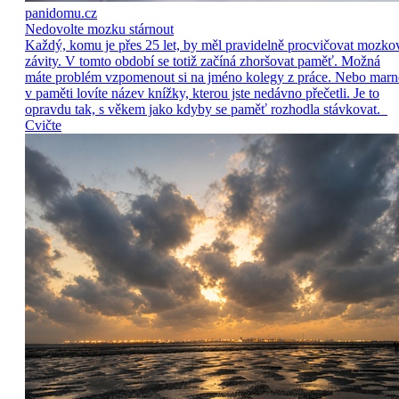
panidomu.cz
Nedovolte mozku stárnout
Každý, komu je přes 25 let, by měl pravidelně procvičovat mozko
závity. V tomto období se totiž začíná zhoršovat paměť. Možná
máte problém vzpomenout si na jméno kolegy z práce. Nebo marn
v paměti lovíte název knížky, kterou jste nedávno přečetli. Je to
opravdu tak, s věkem jako kdyby se paměť rozhodla stávkovat.
Cvičte