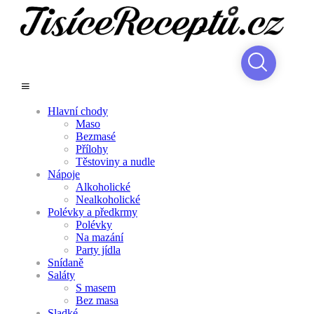
Hlavní chody
Maso
Bezmasé
Přílohy
Těstoviny a nudle
Nápoje
Alkoholické
Nealkoholické
Polévky a předkrmy
Polévky
Na mazání
Party jídla
Snídaně
Saláty
S masem
Bez masa
Sladké