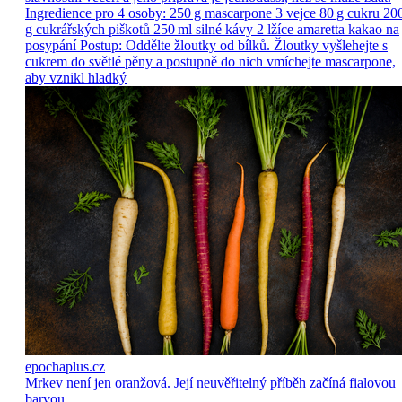
Ingredience pro 4 osoby: 250 g mascarpone 3 vejce 80 g cukru 20
g cukrářských piškotů 250 ml silné kávy 2 lžíce amaretta kakao na
posypání Postup: Oddělte žloutky od bílků. Žloutky vyšlehejte s
cukrem do světlé pěny a postupně do nich vmíchejte mascarpone,
aby vznikl hladký
epochaplus.cz
Mrkev není jen oranžová. Její neuvěřitelný příběh začíná fialovou
barvou