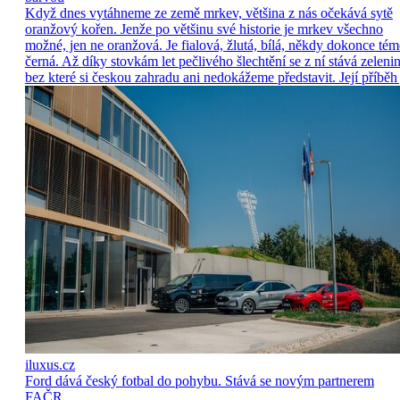
Když dnes vytáhneme ze země mrkev, většina z nás očekává sytě
oranžový kořen. Jenže po většinu své historie je mrkev všechno
možné, jen ne oranžová. Je fialová, žlutá, bílá, někdy dokonce tém
černá. Až díky stovkám let pečlivého šlechtění se z ní stává zelenin
bez které si českou zahradu ani nedokážeme představit. Její příběh 
iluxus.cz
Ford dává český fotbal do pohybu. Stává se novým partnerem
FAČR