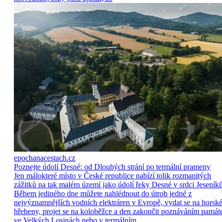
epochanacestach.cz
Poznejte údolí Desné: od Dlouhých strání po termální prameny
Jen málokteré místo v České republice nabízí tolik rozmanitých
zážitků na tak malém území jako údolí řeky Desné v srdci Jeseníků
Během jediného dne můžete nahlédnout do útrob jedné z
nejvýznamnějších vodních elektráren v Evropě, vydat se na horsk
hřebeny, projet se na koloběžce a den zakončit poznáváním památ
ve Velkých Losinách nebo v termálním