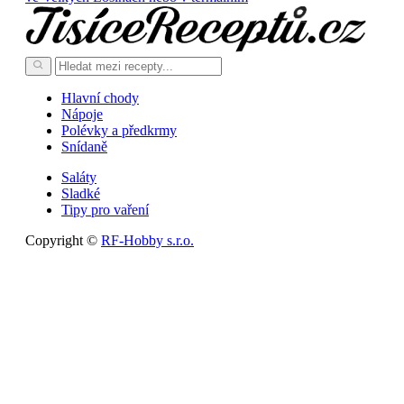
Hlavní chody
Nápoje
Polévky a předkrmy
Snídaně
Saláty
Sladké
Tipy pro vaření
Copyright ©
RF-Hobby s.r.o.