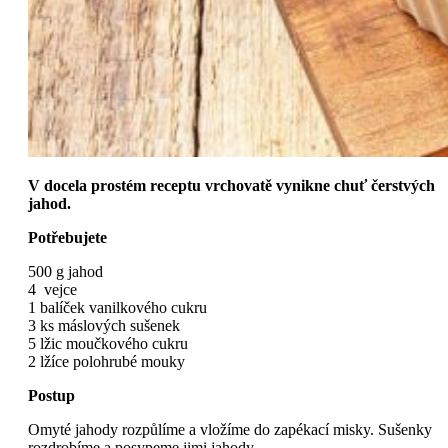
V docela prostém receptu vrchovatě vynikne chuť čerstvých
jahod.
Potřebujete
500 g jahod
4 vejce
1 balíček vanilkového cukru
3 ks máslových sušenek
5 lžic moučkového cukru
2 lžíce polohrubé mouky
Postup
Omyté jahody rozpůlíme a vložíme do zapékací misky. Sušenky
rozdrobíme a posypeme jimi jahody.