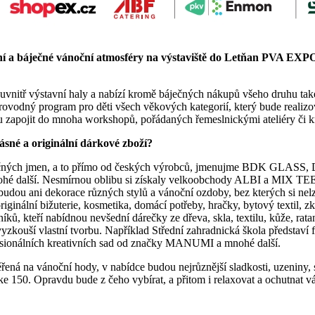
í a báječné vánoční atmosféry na výstaviště do Letňan PVA EXPO
n uvnitř výstavní haly a nabízí kromě báječných nákupů všeho druhu tak
ovodný program pro děti všech věkových kategorií, který bude realizov
pojit do mnoha workshopů, pořádaných řemeslnickými ateliéry či kre
rásné a originální dárkové zboží?
rem zvučných jmen, a to přímo od českých výrobců, jmenujme B
esmírnou oblibu si získaly velkoobchody ALBI a MIX TEE, které
ou ani dekorace různých stylů a vánoční ozdoby, bez kterých si nelz
iginální bižuterie, kosmetika, domácí potřeby, hračky, bytový textil, z
ů, kteří nabídnou nevšední dárečky ze dřeva, skla, textilu, kůže, ratan
yzkouší vlastní tvorbu. Například Střední zahradnická škola představí 
onálních kreativních sad od značky MANUMI a mnohé další.
á na vánoční hody, v nabídce budou nejrůznější sladkosti, uzeniny, sýr
 150. Opravdu bude z čeho vybírat, a přitom i relaxovat a ochutnat ván