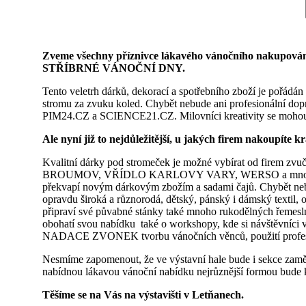
Zveme všechny příznivce lákavého vánočního nakupován
STŘÍBRNÉ VÁNOČNÍ DNY.
Tento veletrh dárků, dekorací a spotřebního zboží je pořádá
stromu za zvuku koled. Chybět nebude ani profesionální dopr
PIM24.CZ a SCIENCE21.CZ. Milovníci kreativity se mohou za
Ale nyní již to nejdůležitější, u jakých firem nakoupíte k
Kvalitní dárky pod stromeček je možné vybírat od fi
BROUMOV, VŘÍDLO KARLOVY VARY, WERSO a mnohé další. N
překvapí novým dárkovým zbožím a sadami čajů. Chybět nebud
opravdu široká a různorodá, dětský, pánský i dámský textil, or
připraví své půvabné stánky také mnoho rukodělných řemeslník
obohatí svou nabídku také o workshopy, kde si návštěvníci v
NADACE ZVONEK tvorbu vánočních věnců, použití profesi
Nesmíme zapomenout, že ve výstavní hale bude i sekce zaměřen
nabídnou lákavou vánoční nabídku nejrůznější formou bude ke
Těšíme se na Vás na výstavišti v Letňanech.