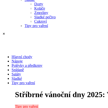
Dorty
Koláče
Zmrzliny
Sladké pečivo
Cukroví
Tipy pro vaření
Hlavní chody
Nápoje
Polévky a předkrmy
Snídaně
Saláty
Sladké
Tipy pro vaření
Stříbrné vánoční dny 2025
Tipy pro vaření