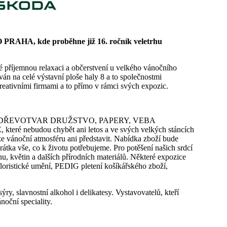
 PRAHA, kde proběhne již 16. ročník veletrhu
é příjemnou relaxaci a občerstvení u velkého vánočního
án na celé výstavní ploše haly 8 a to společnostmi
ativními firmami a to přímo v rámci svých expozic.
DK GLASS, DŘEVOTVAR DRUŽSTVO, PAPERY, VEBA
 nebudou chybět ani letos a ve svých velkých stáncích
e vánoční atmosféru ani představit. Nabídka zboží bude
krátka vše, co k životu potřebujeme. Pro potěšení našich srdcí
u, květin a dalších přírodních materiálů. Některé expozice
floristické umění, PEDIG pletení košíkářského zboží,
y, slavnostní alkohol i delikatesy. Vystavovatelů, kteří
oční speciality.