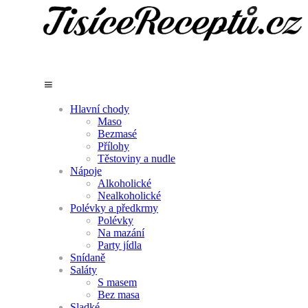
Hlavní chody
Maso
Bezmasé
Přílohy
Těstoviny a nudle
Nápoje
Alkoholické
Nealkoholické
Polévky a předkrmy
Polévky
Na mazání
Party jídla
Snídaně
Saláty
S masem
Bez masa
Sladké