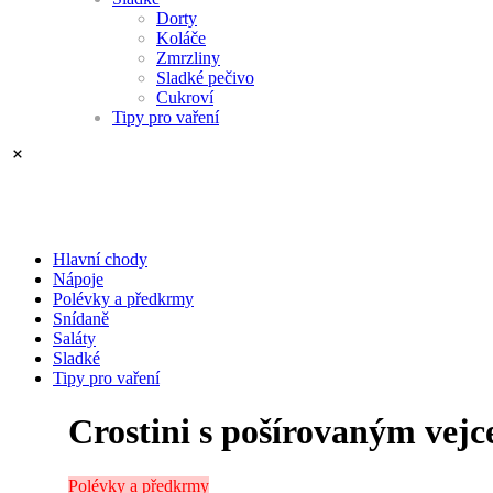
Dorty
Koláče
Zmrzliny
Sladké pečivo
Cukroví
Tipy pro vaření
Hlavní chody
Nápoje
Polévky a předkrmy
Snídaně
Saláty
Sladké
Tipy pro vaření
Crostini s pošírovaným vej
Polévky a předkrmy