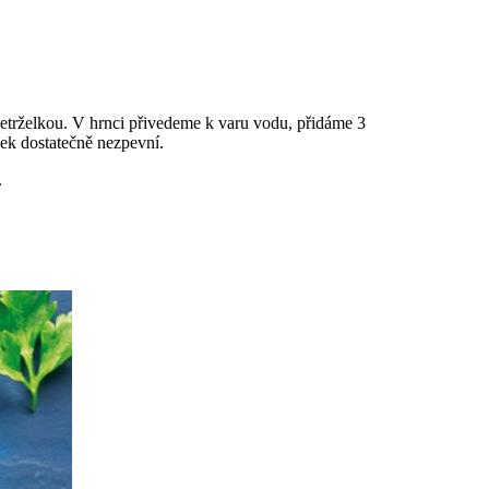
petrželkou. V hrnci přivedeme k varu vodu, přidáme 3
lek dostatečně nezpevní.
.