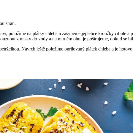
u stran.
vi, položíme na plátky chleba a zasypeme jej lehce kroužky cibule a 
klouznout z misky do vody a na mírném ohni je pošírujeme, dokud se bí
petrželkou. Navrch ještě položíme ogrilovaný plátek chleba a je hotovo