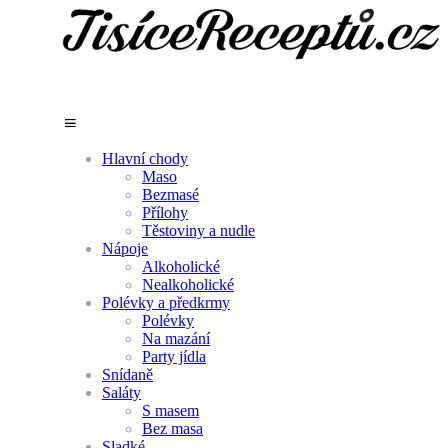
Hlavní chody
Maso
Bezmasé
Přílohy
Těstoviny a nudle
Nápoje
Alkoholické
Nealkoholické
Polévky a předkrmy
Polévky
Na mazání
Party jídla
Snídaně
Saláty
S masem
Bez masa
Sladké