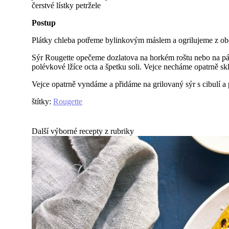
čerstvé lístky petržele
Postup
Plátky chleba potřeme bylinkovým máslem a ogrilujeme z obo
Sýr Rougette opečeme dozlatova na horkém roštu nebo na pán
polévkové lžíce octa a špetku soli. Vejce necháme opatrně s
Vejce opatrně vyndáme a přidáme na grilovaný sýr s cibulí a 
štítky
:
Rougette
Další výborné recepty z rubriky