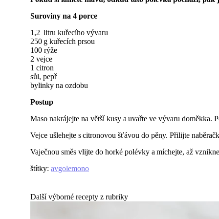
Suroviny na 4 porce
1,2 litru kuřecího vývaru
250 g kuřecích prsou
100 rýže
2 vejce
1 citron
sůl, pepř
bylinky na ozdobu
Postup
Maso nakrájejte na větší kusy a uvařte ve vývaru doměkka. P
Vejce ušlehejte s citronovou šťávou do pěny. Přilijte naběrač
Vaječnou směs vlijte do horké polévky a míchejte, až vznikne
štítky
:
avgolemono
Další výborné recepty z rubriky