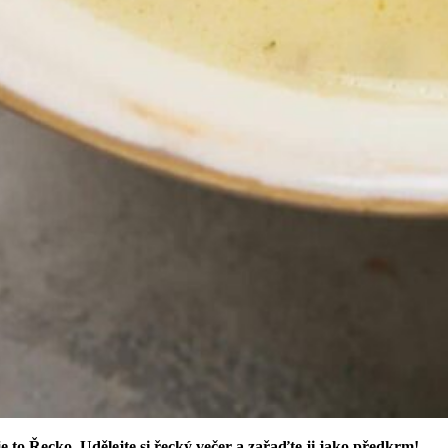
e to Řecko. Udělejte si řecký večer a zařaďte ji jako předkrm!