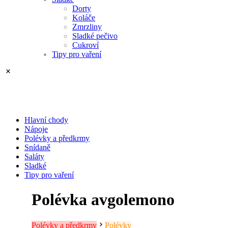
Dorty
Koláče
Zmrzliny
Sladké pečivo
Cukroví
Tipy pro vaření
Hlavní chody
Nápoje
Polévky a předkrmy
Snídaně
Saláty
Sladké
Tipy pro vaření
Polévka avgolemono
Polévky a předkrmy
Polévky