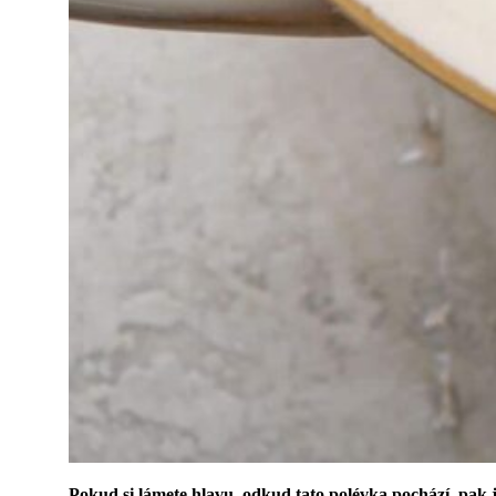
Pokud si lámete hlavu, odkud tato polévka pochází, pak j