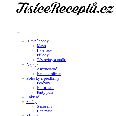
Hlavní chody
Maso
Bezmasé
Přílohy
Těstoviny a nudle
Nápoje
Alkoholické
Nealkoholické
Polévky a předkrmy
Polévky
Na mazání
Party jídla
Snídaně
Saláty
S masem
Bez masa
Sladké