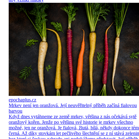
epochaplus.cz
Mrkev není jen oranžová. Její neuvěřitelný příběh začíná fialovou
barvou
Když dnes vytáhneme ze země mrkev, většina z nás očekává sytě
oranžový kořen. Jenže po většinu své historie je mrkev všechno
možné, jen ne oranžová. Je fialová, žlutá, bílá, někdy dokonce tém
černá. Až díky stovkám let pečlivého šlechtění se z ní stává zelenin
bez které si českou zahradu ani nedokážeme představit. Její příběh 