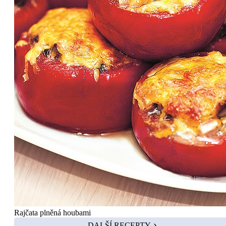
Rajčata plněná houbami
DALŠÍ RECEPTY