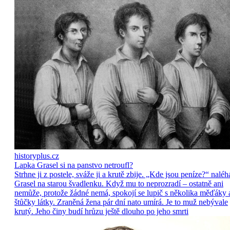
historyplus.cz
Lapka Grasel si na panstvo netroufl?
Strhne ji z postele, sváže ji a krutě zbije. „Kde jsou peníze?“ naléh
Grasel na starou švadlenku. Když mu to neprozradí – ostatně ani
nemůže, protože žádné nemá, spokojí se lupič s několika měďáky 
štůčky látky. Zraněná žena pár dní nato umírá. Je to muž nebývale
krutý. Jeho činy budí hrůzu ještě dlouho po jeho smrti