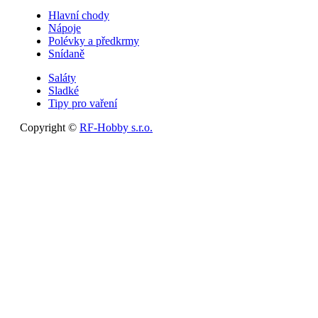
Hlavní chody
Nápoje
Polévky a předkrmy
Snídaně
Saláty
Sladké
Tipy pro vaření
Copyright ©
RF-Hobby s.r.o.