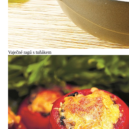
Vaječné ragú s tuňákem