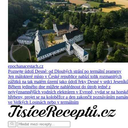
epochanacestach.cz
Poznejte údolí Desné: od Dlouhých strání po termální prameny
Jen málokteré místo v České republice nabízí tolik rozmanitých
zážitků na tak malém území jako údolí řeky Desné v srdci Jeseníků
Během jediného dne můžete nahlédnout do útrob jedné z
nejvýznamnějších vodních elektráren v Evropě, vydat se na horsk
hřebeny, projet se na koloběžce a den zakončit poznáváním památ
ve Velkých Losinách nebo v termálním