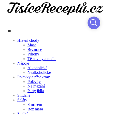
Hlavní chody
Maso
Bezmasé
Přílohy
Těstoviny a nudle
Nápoje
Alkoholické
Nealkoholické
Polévky a předkrmy
Polévky
Na mazání
Party jídla
Snídaně
Saláty
S masem
Bez masa
Sladké