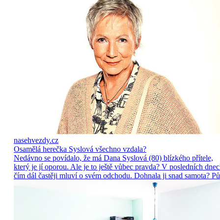
nasehvezdy.cz
Osamělá herečka Syslová všechno vzdala?
Nedávno se povídalo, že má Dana Syslová (80) blízkého přítele,
který je jí oporou. Ale je to ještě vůbec pravda? V posledních dne
čím dál častěji mluví o svém odchodu. Dohnala ji snad samota? Pů