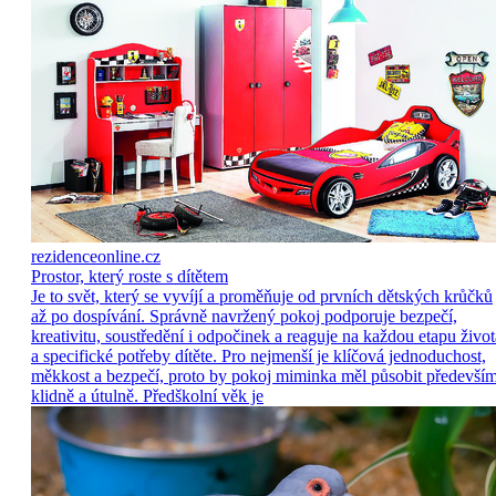
rezidenceonline.cz
Prostor, který roste s dítětem
Je to svět, který se vyvíjí a proměňuje od prvních dětských krůčků
až po dospívání. Správně navržený pokoj podporuje bezpečí,
kreativitu, soustředění i odpočinek a reaguje na každou etapu život
a specifické potřeby dítěte. Pro nejmenší je klíčová jednoduchost,
měkkost a bezpečí, proto by pokoj miminka měl působit předevší
klidně a útulně. Předškolní věk je