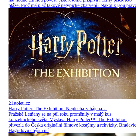
pláže. Proč má pláž takové netypické zbarvení? Nakolik jsou prav
21stoleti.cz
Harry Potter: The Exhibition. Neplecha zahájena…
Pražské Letňany se na půl roku proměnily v malý kus
kouzelnického světa. Výstava Harry Potter™: The Exhibition
přivezla do Česka originální filmové kostýmy a rekvizity, Bradavic
Hagridovu chýši i uč