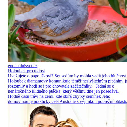
epochalnisvet.cz
Holoubek pro radost
Uvažujete o papouškovi? Sousedům by mohla vadit jeho hlučnost.
Holoubek diamantový komunikuje téměř neslyšitelným pípáním, j
roztomilý a hodí se i pro chovatele začátečníky. Jedná se o
nenáročného klidného ptáčka, který většinu dne jen posedává.
Hodně času tráví na zemi, kde sbírá zbytky semínek Jeho
domovinou je prakticky celá Austrálie s výjimkou pobřežní oblasti