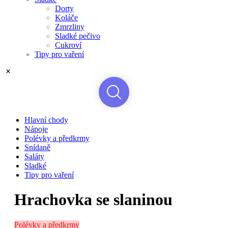
Dorty
Koláče
Zmrzliny
Sladké pečivo
Cukroví
Tipy pro vaření
Hlavní chody
Nápoje
Polévky a předkrmy
Snídaně
Saláty
Sladké
Tipy pro vaření
Hrachovka se slaninou
Polévky a předkrmy