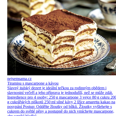
nejsemsama.cz
Tiramisu s mascarpone a kávou
Slavný italský dezert je ideální tečkou za rodinným obědem i
slavnostní večeří a jeho příprava je jednodušší, než se může zdát.
Ingredience pro 4 osoby: 250 g mascarpone 3 vejce 80 g cukru 20
g cukrářských piškotů 250 ml silné kávy 2 lžíce amaretta kakao na
posypání Postup: Oddělte žloutky od bílků. Žloutky vyšlehejte s
cukrem do světlé pěny a postupně do nich vmíchejte mascarpone,
aby vznikl hladký