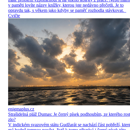
v paměti lovíte název knížky, kterou jste nedávno přečetli. Je to
opravdu tak, s věkem jako kdyby se paměť rozhodla stávkovat.
Cvičte
enigmaplus.cz
Strašidelná pláž Dumas: Je černý písek podhoubím, ze kterého ros
zlo?
V indickém svazovém státu Gudžarát se nachází část pobřeží, kter
má hodně temnou pověst. Jistě k tomu přispívá i černý písek této