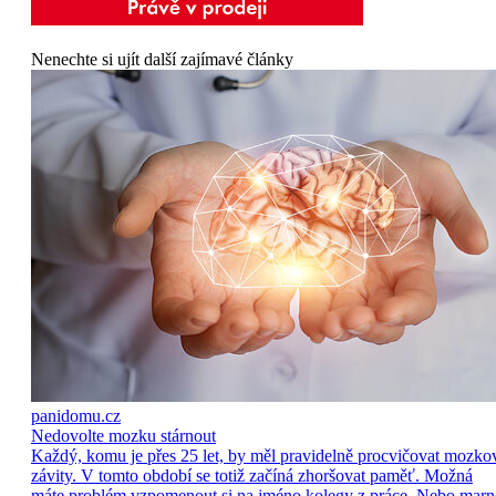
Nenechte si ujít další zajímavé články
panidomu.cz
Nedovolte mozku stárnout
Každý, komu je přes 25 let, by měl pravidelně procvičovat mozko
závity. V tomto období se totiž začíná zhoršovat paměť. Možná
máte problém vzpomenout si na jméno kolegy z práce. Nebo marn