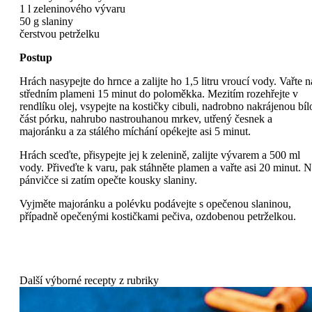
1 l zeleninového vývaru
50 g slaniny
čerstvou petrželku
Postup
Hrách nasypejte do hrnce a zalijte ho 1,5 litru vroucí vody. Vařte n
středním plameni 15 minut do poloměkka. Mezitím rozehřejte v
rendlíku olej, vsypejte na kostičky cibuli, nadrobno nakrájenou bíl
část pórku, nahrubo nastrouhanou mrkev, utřený česnek a
majoránku a za stálého míchání opékejte asi 5 minut.
Hrách sceďte, přisypejte jej k zelenině, zalijte vývarem a 500 ml
vody. Přiveďte k varu, pak stáhněte plamen a vařte asi 20 minut. 
pánvičce si zatím opečte kousky slaniny.
Vyjměte majoránku a polévku podávejte s opečenou slaninou,
případně opečenými kostičkami pečiva, ozdobenou petrželkou.
Další výborné recepty z rubriky