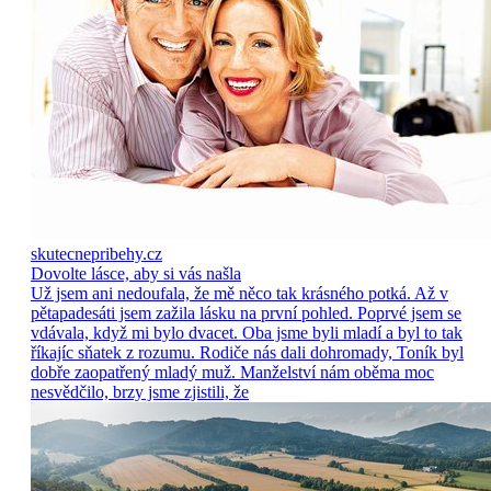
skutecnepribehy.cz
Dovolte lásce, aby si vás našla
Už jsem ani nedoufala, že mě něco tak krásného potká. Až v
pětapadesáti jsem zažila lásku na první pohled. Poprvé jsem se
vdávala, když mi bylo dvacet. Oba jsme byli mladí a byl to tak
říkajíc sňatek z rozumu. Rodiče nás dali dohromady, Toník byl
dobře zaopatřený mladý muž. Manželství nám oběma moc
nesvědčilo, brzy jsme zjistili, že