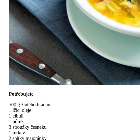
Potřebujete
500 g žlutého hrachu
1 lžíci oleje
1 cibuli
1 pórek
3 stroužky česneku
1 mrkev
2 snítky majoránky