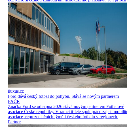
iluxus.cz
Ford dává český fotbal do pohybu. Stává se novým partnerem
FAČR
Značka Ford se od srpna 2026 stává novým partnerem Fotbalové
asociace České republiky. V rámci tříleté spolupráce zajistí mobilit
asociace, reprezentačních týmů i českého fotbalu v regionech.
Partner