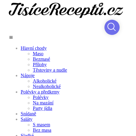
Hlavní chody
Maso
Bezmasé
Přílohy
Těstoviny a nudle
Nápoje
Alkoholické
Nealkoholické
Polévky a předkrmy
Polévky
Na mazání
Party jídla
Snídaně
Saláty
S masem
Bez masa
Sladké