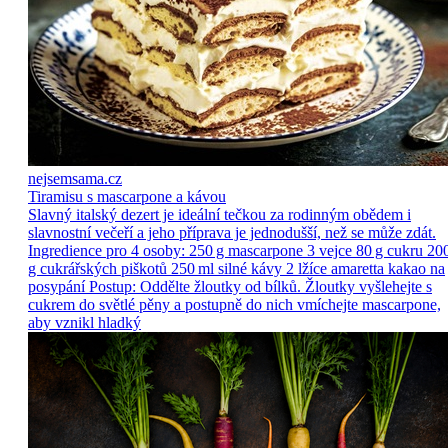
nejsemsama.cz
Tiramisu s mascarpone a kávou
Slavný italský dezert je ideální tečkou za rodinným obědem i
slavnostní večeří a jeho příprava je jednodušší, než se může zdát.
Ingredience pro 4 osoby: 250 g mascarpone 3 vejce 80 g cukru 20
g cukrářských piškotů 250 ml silné kávy 2 lžíce amaretta kakao na
posypání Postup: Oddělte žloutky od bílků. Žloutky vyšlehejte s
cukrem do světlé pěny a postupně do nich vmíchejte mascarpone,
aby vznikl hladký