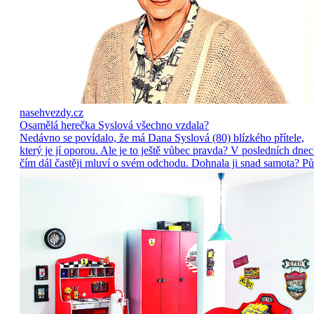
nasehvezdy.cz
Osamělá herečka Syslová všechno vzdala?
Nedávno se povídalo, že má Dana Syslová (80) blízkého přítele,
který je jí oporou. Ale je to ještě vůbec pravda? V posledních dne
čím dál častěji mluví o svém odchodu. Dohnala ji snad samota? Pů