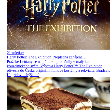
21stoleti.cz
Harry Potter: The Exhibition. Neplecha zahájena…
Pražské Letňany se na půl roku proměnily v malý kus
kouzelnického světa. Výstava Harry Potter™: The Exhibition
přivezla do Česka originální filmové kostýmy a rekvizity, Bradavic
Hagridovu chýši i uč