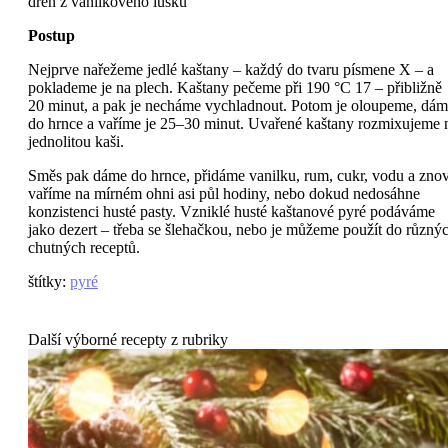
dřeň z vanilkového lusku
Postup
Nejprve nařežeme jedlé kaštany – každý do tvaru písmene X – a
poklademe je na plech. Kaštany pečeme při 190 °C 17 – přibližně
20 minut, a pak je necháme vychladnout. Potom je oloupeme, dá
do hrnce a vaříme je 25–30 minut. Uvařené kaštany rozmixujeme 
jednolitou kaši.
Směs pak dáme do hrnce, přidáme vanilku, rum, cukr, vodu a zno
vaříme na mírném ohni asi půl hodiny, nebo dokud nedosáhne
konzistenci husté pasty. Vzniklé husté kaštanové pyré podáváme
jako dezert – třeba se šlehačkou, nebo je můžeme použít do různý
chutných receptů.
štítky
:
pyré
Další výborné recepty z rubriky