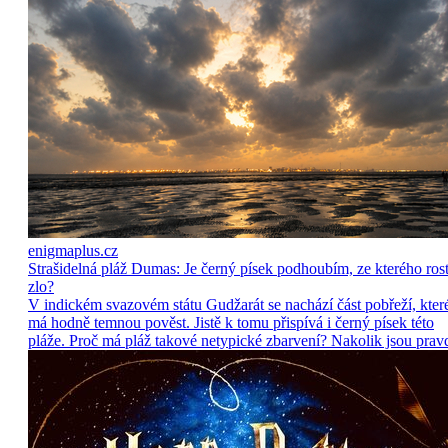
enigmaplus.cz
Strašidelná pláž Dumas: Je černý písek podhoubím, ze kterého ros
zlo?
V indickém svazovém státu Gudžarát se nachází část pobřeží, kter
má hodně temnou pověst. Jistě k tomu přispívá i černý písek této
pláže. Proč má pláž takové netypické zbarvení? Nakolik jsou prav