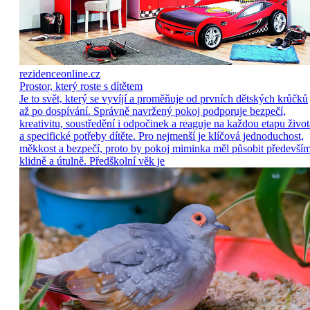
rezidenceonline.cz
Prostor, který roste s dítětem
Je to svět, který se vyvíjí a proměňuje od prvních dětských krůčků
až po dospívání. Správně navržený pokoj podporuje bezpečí,
kreativitu, soustředění i odpočinek a reaguje na každou etapu život
a specifické potřeby dítěte. Pro nejmenší je klíčová jednoduchost,
měkkost a bezpečí, proto by pokoj miminka měl působit předevší
klidně a útulně. Předškolní věk je