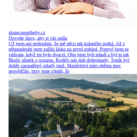
skutecnepribehy.cz
Dovolte lásce, aby si vás našla
Už jsem ani nedoufala, že mě něco tak krásného potká. Až v
pětapadesáti jsem zažila lásku na první pohled. Poprvé jsem se
vdávala, když mi bylo dvacet. Oba jsme byli mladí a byl to tak
říkajíc sňatek z rozumu. Rodiče nás dali dohromady, Toník byl
dobře zaopatřený mladý muž. Manželství nám oběma moc
nesvědčilo, brzy jsme zjistili, že