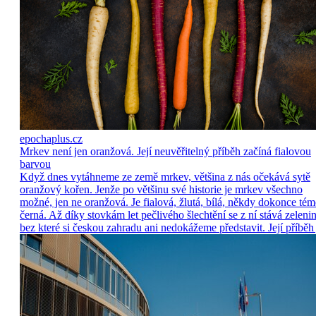
epochaplus.cz
Mrkev není jen oranžová. Její neuvěřitelný příběh začíná fialovou
barvou
Když dnes vytáhneme ze země mrkev, většina z nás očekává sytě
oranžový kořen. Jenže po většinu své historie je mrkev všechno
možné, jen ne oranžová. Je fialová, žlutá, bílá, někdy dokonce tém
černá. Až díky stovkám let pečlivého šlechtění se z ní stává zelenin
bez které si českou zahradu ani nedokážeme představit. Její příběh 