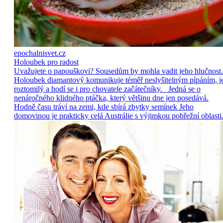
epochalnisvet.cz
Holoubek pro radost
Uvažujete o papouškovi? Sousedům by mohla vadit jeho hlučnost.
Holoubek diamantový komunikuje téměř neslyšitelným pípáním, j
roztomilý a hodí se i pro chovatele začátečníky. Jedná se o
nenáročného klidného ptáčka, který většinu dne jen posedává.
Hodně času tráví na zemi, kde sbírá zbytky semínek Jeho
domovinou je prakticky celá Austrálie s výjimkou pobřežní oblasti