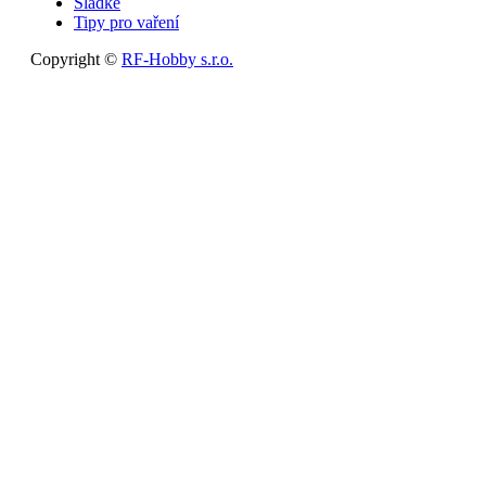
Sladké
Tipy pro vaření
Copyright ©
RF-Hobby s.r.o.