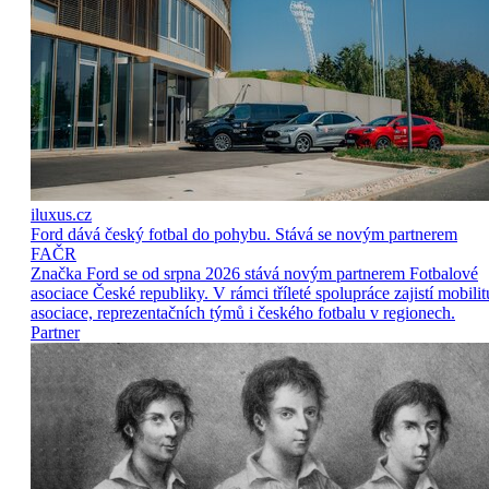
iluxus.cz
Ford dává český fotbal do pohybu. Stává se novým partnerem
FAČR
Značka Ford se od srpna 2026 stává novým partnerem Fotbalové
asociace České republiky. V rámci tříleté spolupráce zajistí mobilit
asociace, reprezentačních týmů i českého fotbalu v regionech.
Partner