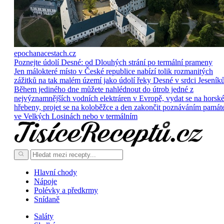
epochanacestach.cz
Poznejte údolí Desné: od Dlouhých strání po termální prameny
Jen málokteré místo v České republice nabízí tolik rozmanitých
zážitků na tak malém území jako údolí řeky Desné v srdci Jeseníků
Během jediného dne můžete nahlédnout do útrob jedné z
nejvýznamnějších vodních elektráren v Evropě, vydat se na horsk
hřebeny, projet se na koloběžce a den zakončit poznáváním památ
ve Velkých Losinách nebo v termálním
Hlavní chody
Nápoje
Polévky a předkrmy
Snídaně
Saláty