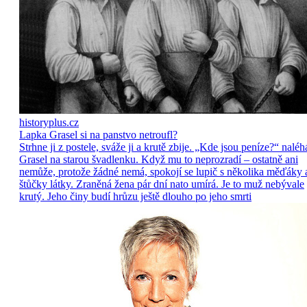
historyplus.cz
Lapka Grasel si na panstvo netroufl?
Strhne ji z postele, sváže ji a krutě zbije. „Kde jsou peníze?“ naléh
Grasel na starou švadlenku. Když mu to neprozradí – ostatně ani
nemůže, protože žádné nemá, spokojí se lupič s několika měďáky 
štůčky látky. Zraněná žena pár dní nato umírá. Je to muž nebývale
krutý. Jeho činy budí hrůzu ještě dlouho po jeho smrti