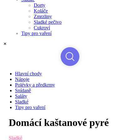
Dorty
Koláče
Zmrzliny
Sladké pečivo
Cukroví
Tipy pro vaření
Hlavní chody
Nápoje
Polévky a předkrmy
Snídaně
Saláty
Sladké
Tipy pro vaření
Domácí kaštanové pyré
Sladké