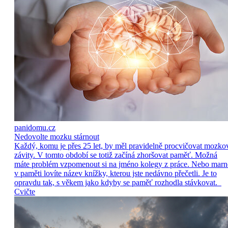
panidomu.cz
Nedovolte mozku stárnout
Každý, komu je přes 25 let, by měl pravidelně procvičovat mozko
závity. V tomto období se totiž začíná zhoršovat paměť. Možná
máte problém vzpomenout si na jméno kolegy z práce. Nebo marn
v paměti lovíte název knížky, kterou jste nedávno přečetli. Je to
opravdu tak, s věkem jako kdyby se paměť rozhodla stávkovat.
Cvičte