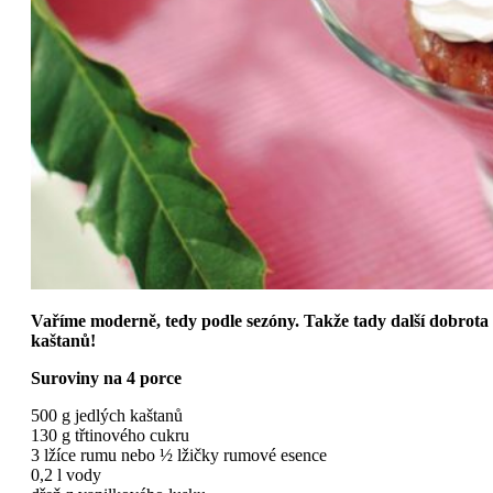
Vaříme moderně, tedy podle sezóny. Takže tady další dobrota 
kaštanů!
Suroviny na 4 porce
500 g jedlých kaštanů
130 g třtinového cukru
3 lžíce rumu nebo ½ lžičky rumové esence
0,2 l vody