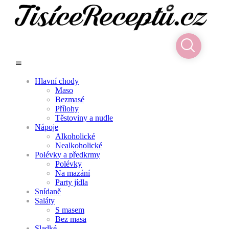
Hlavní chody
Maso
Bezmasé
Přílohy
Těstoviny a nudle
Nápoje
Alkoholické
Nealkoholické
Polévky a předkrmy
Polévky
Na mazání
Party jídla
Snídaně
Saláty
S masem
Bez masa
Sladké