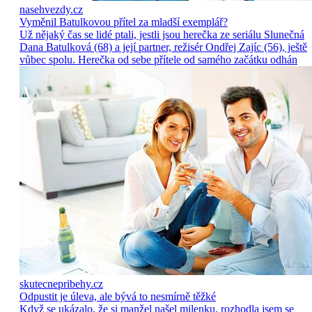
nasehvezdy.cz
Vyměnil Batulkovou přítel za mladší exemplář?
Už nějaký čas se lidé ptali, jestli jsou herečka ze seriálu Slunečná
Dana Batulková (68) a její partner, režisér Ondřej Zajíc (56), ještě
vůbec spolu. Herečka od sebe přítele od samého začátku odhán
skutecnepribehy.cz
Odpustit je úleva, ale bývá to nesmírně těžké
Když se ukázalo, že si manžel našel milenku, rozhodla jsem se