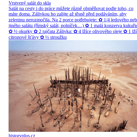
Vrstvený salát do skla
Salát na cesty i do práce můžete různě obměňovat podle toho, co
máte doma. Zálivkou ho zalijte až těsně před podáváním, aby
zeleninu nerozmočila. Na 2 porce potřebujete: ✿ 1/4 ledového ne
jiného salátu (římský salát, polníček…) ✿ 1 malá konzerva kukuři
✿ ½ okurky ✿ 2 rajčata Zálivka: ✿ 4 lžíce olivového oleje ✿ 1 lží
citronové šťávy ✿ ½ stroužku
historyplus.cz