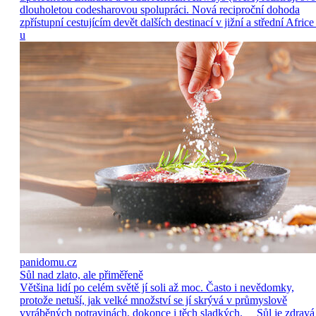
dlouholetou codesharovou spolupráci. Nová reciproční dohoda
zpřístupní cestujícím devět dalších destinací v jižní a střední Africe
u
panidomu.cz
Sůl nad zlato, ale přiměřeně
Většina lidí po celém světě jí soli až moc. Často i nevědomky,
protože netuší, jak velké množství se jí skrývá v průmyslově
vyráběných potravinách, dokonce i těch sladkých. Sůl je zdravá