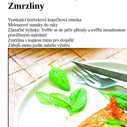
Zmrzliny
Vynikající borůvková kopečková zmrzka
Melounové nanuky do ruky
Zázračné bylinky: Svěřte se do péče přírody a uvěřte moudrostem
prověřeným staletími!
Zmrzlina s kapkou rumu pro dospělé
Zítřejší menu podle našeho výběru