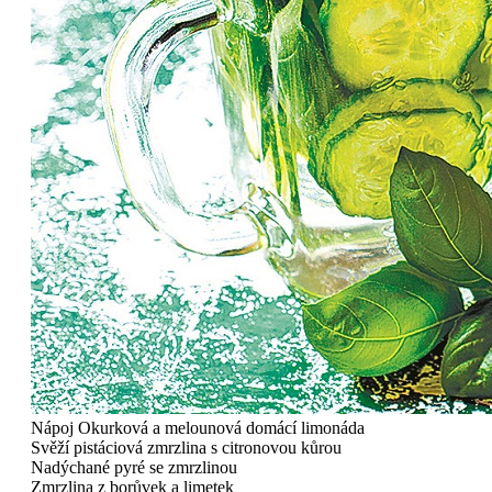
Nápoj
Okurková a melounová domácí limonáda
Svěží pistáciová zmrzlina s citronovou kůrou
Nadýchané pyré se zmrzlinou
Zmrzlina z borůvek a limetek