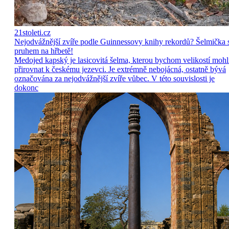
21stoleti.cz
Nejodvážnější zvíře podle Guinnessovy knihy rekordů? Šelmička 
pruhem na hřbetě!
Medojed kapský je lasicovitá šelma, kterou bychom velikostí mohl
přirovnat k českému jezevci. Je extrémně nebojácná, ostatně bývá
označována za nejodvážnější zvíře vůbec. V této souvislosti je
dokonc