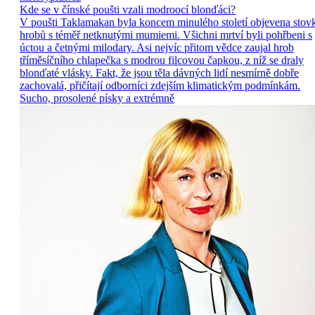
Kde se v čínské poušti vzali modroocí blonďáci?
V poušti Taklamakan byla koncem minulého století objevena stov
hrobů s téměř netknutými mumiemi. Všichni mrtví byli pohřbeni s
úctou a četnými milodary. Asi nejvíc přitom vědce zaujal hrob
tříměsíčního chlapečka s modrou filcovou čapkou, z níž se draly
blonďaté vlásky. Fakt, že jsou těla dávných lidí nesmírně dobře
zachovalá, přičítají odborníci zdejším klimatickým podmínkám.
Sucho, prosolené písky a extrémně