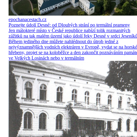
epochanacestach.cz
Poznejte údolí Desné: od Dlouhých strání po termální prameny
Jen málokteré místo v České republice nabízí tolik rozmanitých
zážitků na tak malém území jako údolí řeky Desné v srdci Jeseníků
Během jediného dne můžete nahlédnout do útrob jedné z
nejvýznamnějších vodních elektráren v Evropě, vydat se na horsk
hřebeny, projet se na koloběžce a den zakončit poznáváním památ
ve Velkých Losinách nebo v termálním