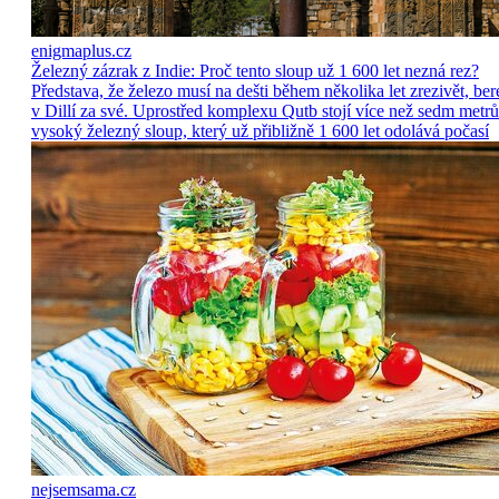
enigmaplus.cz
Železný zázrak z Indie: Proč tento sloup už 1 600 let nezná rez?
Představa, že železo musí na dešti během několika let zrezivět, ber
v Dillí za své. Uprostřed komplexu Qutb stojí více než sedm metrů
vysoký železný sloup, který už přibližně 1 600 let odolává počasí
nejsemsama.cz