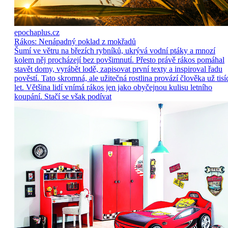
epochaplus.cz
Rákos: Nenápadný poklad z mokřadů
Šumí ve větru na březích rybníků, ukrývá vodní ptáky a mnozí
kolem něj procházejí bez povšimnutí. Přesto právě rákos pomáhal
stavět domy, vyrábět lodě, zapisovat první texty a inspiroval řadu
pověstí. Tato skromná, ale užitečná rostlina provází člověka už tisí
let. Většina lidí vnímá rákos jen jako obyčejnou kulisu letního
koupání. Stačí se však podívat