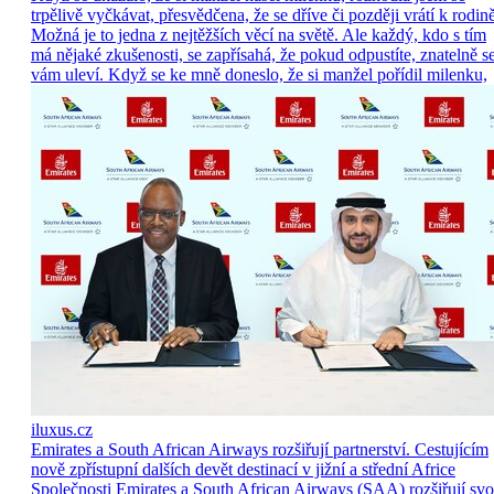
trpělivě vyčkávat, přesvědčena, že se dříve či později vrátí k rodině
Možná je to jedna z nejtěžších věcí na světě. Ale každý, kdo s tím
má nějaké zkušenosti, se zapřísahá, že pokud odpustíte, znatelně s
vám uleví. Když se ke mně doneslo, že si manžel pořídil milenku,
iluxus.cz
Emirates a South African Airways rozšiřují partnerství. Cestujícím
nově zpřístupní dalších devět destinací v jižní a střední Africe
Společnosti Emirates a South African Airways (SAA) rozšiřují sv