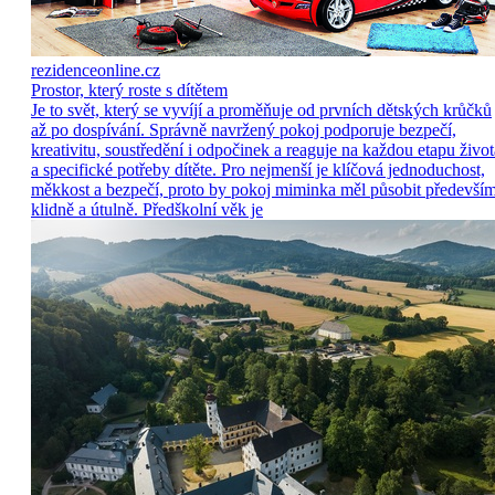
rezidenceonline.cz
Prostor, který roste s dítětem
Je to svět, který se vyvíjí a proměňuje od prvních dětských krůčků
až po dospívání. Správně navržený pokoj podporuje bezpečí,
kreativitu, soustředění i odpočinek a reaguje na každou etapu život
a specifické potřeby dítěte. Pro nejmenší je klíčová jednoduchost,
měkkost a bezpečí, proto by pokoj miminka měl působit předevší
klidně a útulně. Předškolní věk je