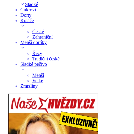
Sladké
Cukroví
Dorty
Koláče
České
Zahraniční
Menší dortíky
Řezy
Tradiční české
Sladké pečivo
Menší
Velké
Zmrzliny