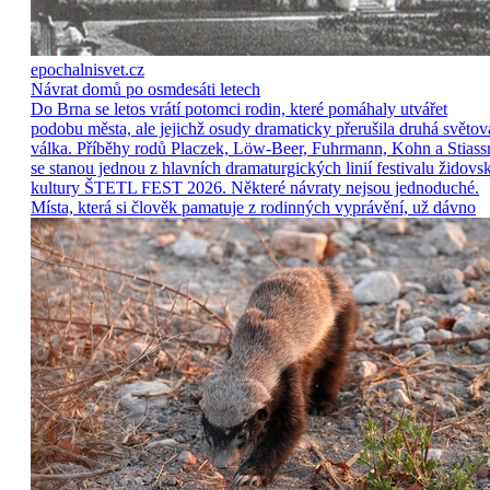
epochalnisvet.cz
Návrat domů po osmdesáti letech
Do Brna se letos vrátí potomci rodin, které pomáhaly utvářet
podobu města, ale jejichž osudy dramaticky přerušila druhá světov
válka. Příběhy rodů Placzek, Löw-Beer, Fuhrmann, Kohn a Stiass
se stanou jednou z hlavních dramaturgických linií festivalu židovs
kultury ŠTETL FEST 2026. Některé návraty nejsou jednoduché.
Místa, která si člověk pamatuje z rodinných vyprávění, už dávno