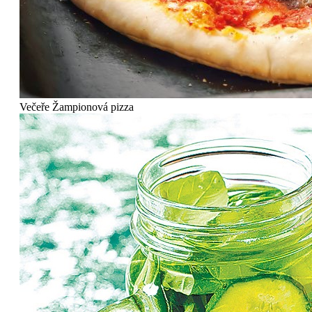
Večeře
Žampionová pizza