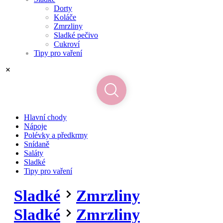
Dorty
Koláče
Zmrzliny
Sladké pečivo
Cukroví
Tipy pro vaření
Hlavní chody
Nápoje
Polévky a předkrmy
Snídaně
Saláty
Sladké
Tipy pro vaření
Sladké
Zmrzliny
Sladké
Zmrzliny