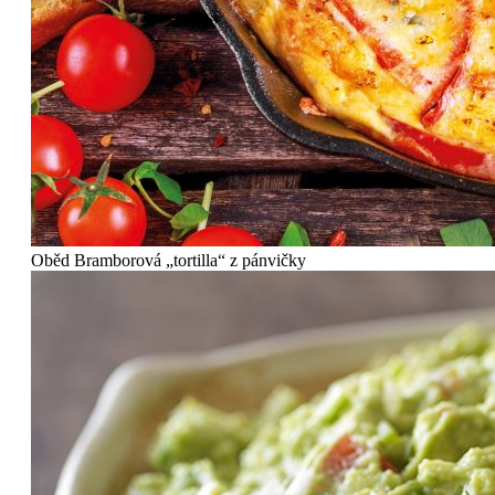
Oběd
Bramborová „tortilla“ z pánvičky