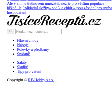
Ale v ani ne třetinovém množství, než je pro většinu populace
běžné. Její základní složky– sodík a chlór – jsou zásadní pro správ
hospodaření
Hlavní chody
Nápoje
Polévky a předkrmy
Snídaně
Saláty
Sladké
Tipy pro vaření
Copyright ©
RF-Hobby s.r.o.