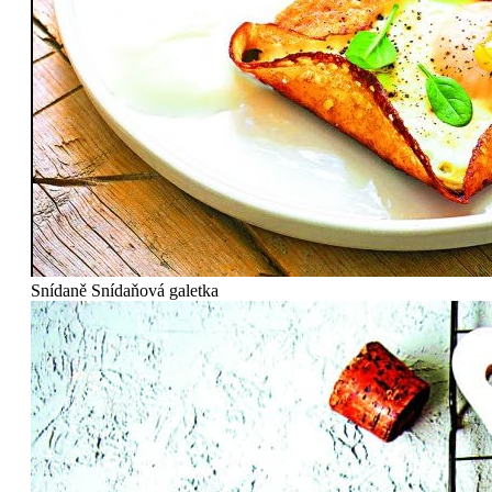
Snídaně
Snídaňová galetka