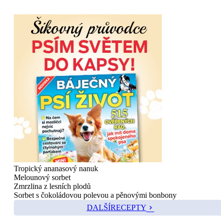
Tropický ananasový nanuk
Melounový sorbet
Zmrzlina z lesních plodů
Sorbet s čokoládovou polevou a pěnovými bonbony
DALŠÍ
RECEPTY