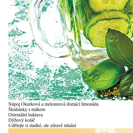
Nápoj
Okurková a melounová domácí limonáda
Škubánky s mákem
Orientální baklava
Dýňový koláč
Udělejte si sladké, ale zdravé mlsání