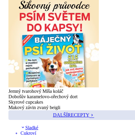
Jemný tvarohový Míša koláč
Dobošův karamelovo-ořechový dort
Skyrové cupcakes
Makový závin zvaný beigli
DALŠÍ
RECEPTY
Sladké
Cukroví