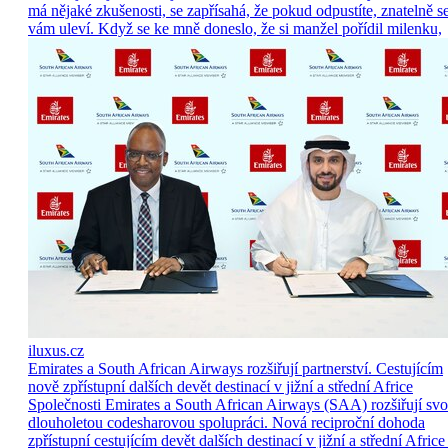
má nějaké zkušenosti, se zapřísahá, že pokud odpustíte, znatelně s
vám uleví. Když se ke mně doneslo, že si manžel pořídil milenku,
iluxus.cz
Emirates a South African Airways rozšiřují partnerství. Cestujícím
nově zpřístupní dalších devět destinací v jižní a střední Africe
Společnosti Emirates a South African Airways (SAA) rozšiřují sv
dlouholetou codesharovou spolupráci. Nová reciproční dohoda
zpřístupní cestujícím devět dalších destinací v jižní a střední Africe