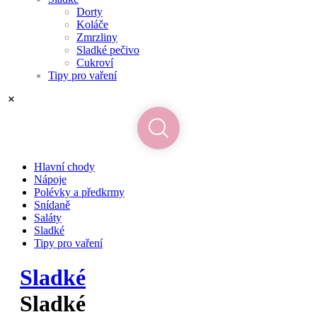
Dorty
Koláče
Zmrzliny
Sladké pečivo
Cukroví
Tipy pro vaření
Hlavní chody
Nápoje
Polévky a předkrmy
Snídaně
Saláty
Sladké
Tipy pro vaření
Sladké
Sladké