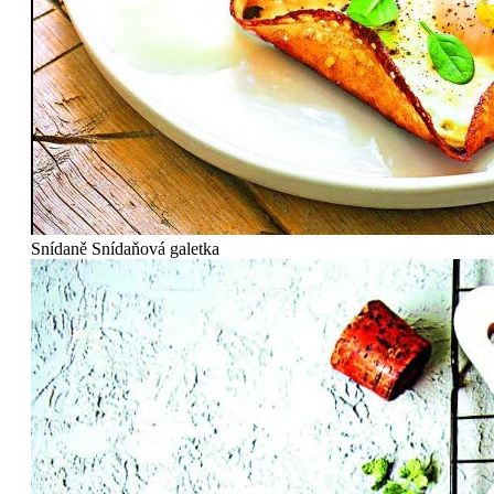
Snídaně
Snídaňová galetka