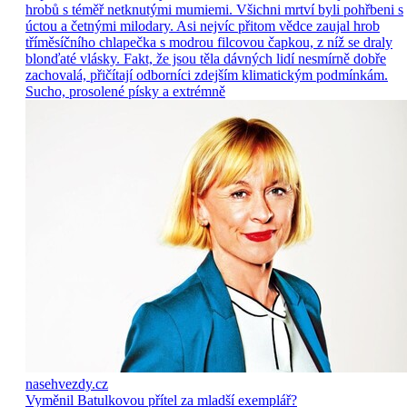
hrobů s téměř netknutými mumiemi. Všichni mrtví byli pohřbeni s
úctou a četnými milodary. Asi nejvíc přitom vědce zaujal hrob
tříměsíčního chlapečka s modrou filcovou čapkou, z níž se draly
blonďaté vlásky. Fakt, že jsou těla dávných lidí nesmírně dobře
zachovalá, přičítají odborníci zdejším klimatickým podmínkám.
Sucho, prosolené písky a extrémně
nasehvezdy.cz
Vyměnil Batulkovou přítel za mladší exemplář?