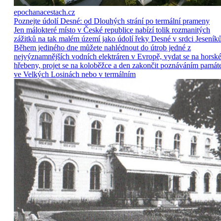
epochanacestach.cz
Poznejte údolí Desné: od Dlouhých strání po termální prameny
Jen málokteré místo v České republice nabízí tolik rozmanitých
zážitků na tak malém území jako údolí řeky Desné v srdci Jeseníků
Během jediného dne můžete nahlédnout do útrob jedné z
nejvýznamnějších vodních elektráren v Evropě, vydat se na horsk
hřebeny, projet se na koloběžce a den zakončit poznáváním památ
ve Velkých Losinách nebo v termálním