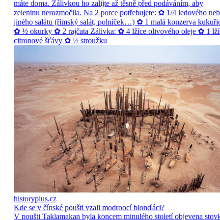
máte doma. Zálivkou ho zalijte až těsně před podáváním, aby
zeleninu nerozmočila. Na 2 porce potřebujete: ✿ 1/4 ledového ne
jiného salátu (římský salát, polníček…) ✿ 1 malá konzerva kukuři
✿ ½ okurky ✿ 2 rajčata Zálivka: ✿ 4 lžíce olivového oleje ✿ 1 lží
citronové šťávy ✿ ½ stroužku
historyplus.cz
Kde se v čínské poušti vzali modroocí blonďáci?
V poušti Taklamakan byla koncem minulého století objevena stov