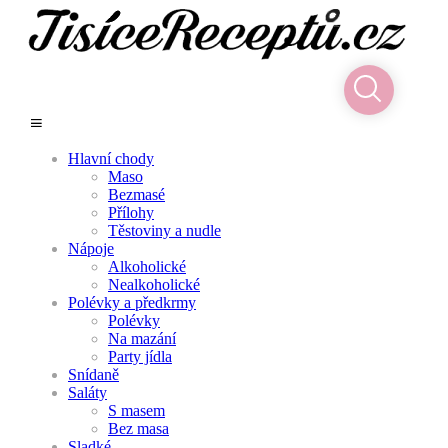
Hlavní chody
Maso
Bezmasé
Přílohy
Těstoviny a nudle
Nápoje
Alkoholické
Nealkoholické
Polévky a předkrmy
Polévky
Na mazání
Party jídla
Snídaně
Saláty
S masem
Bez masa
Sladké