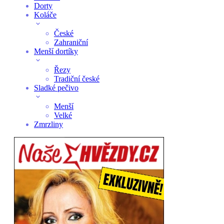
Dorty
Koláče
České
Zahraniční
Menší dortíky
Řezy
Tradiční české
Sladké pečivo
Menší
Velké
Zmrzliny