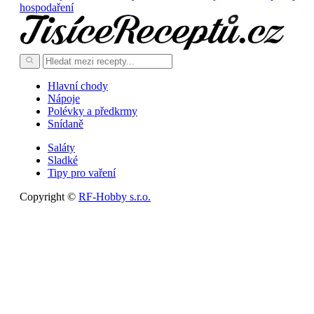
hospodaření
Hlavní chody
Nápoje
Polévky a předkrmy
Snídaně
Saláty
Sladké
Tipy pro vaření
Copyright ©
RF-Hobby s.r.o.