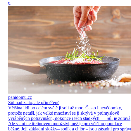
u
panidomu.cz
Sůl nad zlato, ale přiměřeně
Většina lidí po celém světě jí soli až moc. Často i nevědomky,
protože netuší, jak velké množství se jí skrývá v průmyslově
vyráběných potravinách, dokonce i těch sladkých. Sůl je zdravá
Ale v ani ne třetinovém množství, než je pro většinu populace
běžné. Její základní složky– sodík a chlór – jsou zásadní pro správ