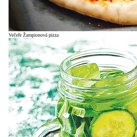
Večeře
Žampionová pizza