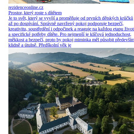
rezidenceonline.cz
Prostor, který roste s dítětem
Je to svět, který se vyvíjí a proměňuje od prvních dětských krůčků
až po dospívání. Správně navržený pokoj podporuje bezpečí,
kreativitu, soustředění i odpočinek a reaguje na každou etapu život
a specifické potřeby dítěte. Pro nejmenší je klíčová jednoduchost,
měkkost a bezpečí, proto by pokoj miminka měl působit předevší
klidně a útulně. Předškolní věk je