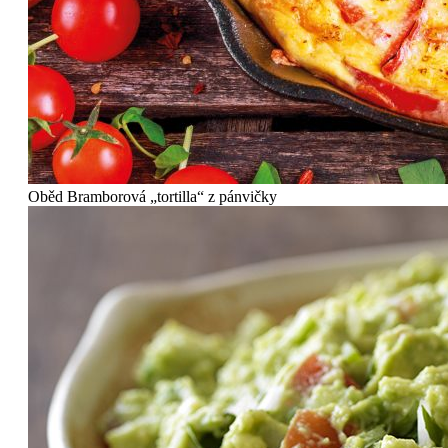
Oběd
Bramborová „tortilla“ z pánvičky