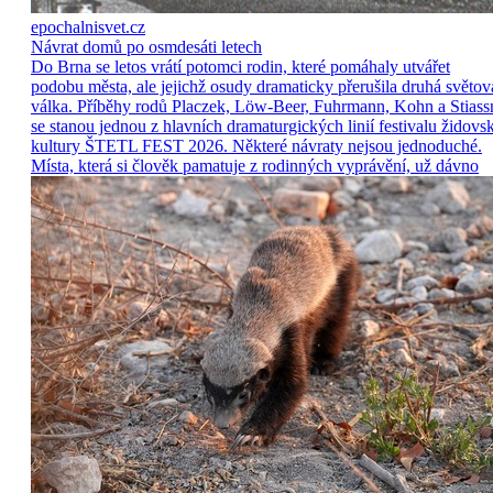
epochalnisvet.cz
Návrat domů po osmdesáti letech
Do Brna se letos vrátí potomci rodin, které pomáhaly utvářet
podobu města, ale jejichž osudy dramaticky přerušila druhá světov
válka. Příběhy rodů Placzek, Löw-Beer, Fuhrmann, Kohn a Stiass
se stanou jednou z hlavních dramaturgických linií festivalu židovs
kultury ŠTETL FEST 2026. Některé návraty nejsou jednoduché.
Místa, která si člověk pamatuje z rodinných vyprávění, už dávno