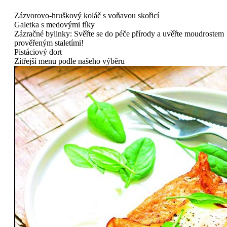
Zázvorovo-hruškový koláč s voňavou skořicí
Galetka s medovými fíky
Zázračné bylinky: Svěřte se do péče přírody a uvěřte moudrostem
prověřeným staletími!
Pistáciový dort
Zítřejší menu podle našeho výběru