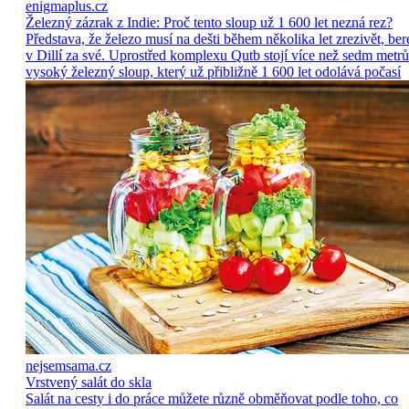
enigmaplus.cz
Železný zázrak z Indie: Proč tento sloup už 1 600 let nezná rez?
Představa, že železo musí na dešti během několika let zrezivět, ber
v Dillí za své. Uprostřed komplexu Qutb stojí více než sedm metrů
vysoký železný sloup, který už přibližně 1 600 let odolává počasí
nejsemsama.cz
Vrstvený salát do skla
Salát na cesty i do práce můžete různě obměňovat podle toho, co