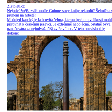
21stoleti.cz
Nejodvážnější zvíře podle Guinnessovy knihy rekordů? Šelmička 
pruhem na hřbetě!
Medojed kapský je lasicovitá šelma, kterou bychom velikostí mohl
přirovnat k českému jezevci. Je extrémně nebojácná, ostatně bývá
označována za nejodvážnější zvíře vůbec. V této souvislosti je
dokonc