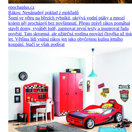
epochaplus.cz
Rákos: Nenápadný poklad z mokřadů
Šumí ve větru na březích rybníků, ukrývá vodní ptáky a mnozí
kolem něj procházejí bez povšimnutí. Přesto právě rákos pomáhal
stavět domy, vyrábět lodě, zapisovat první texty a inspiroval řadu
pověstí. Tato skromná, ale užitečná rostlina provází člověka už tisí
let. Většina lidí vnímá rákos jen jako obyčejnou kulisu letního
koupání. Stačí se však podívat