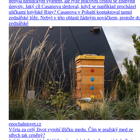
nebyla turistickým výletem, ale ryze pracovní cestou se zištnými
úmysly. Jaký cíl Casanova sledoval, když se například procházel
uličkami lotyšské Rigy? Casanova v Pobaltí kontaktoval tamní
zednářské lóže. Nebyl v této oblasti žádným nováčkem, protože d
zednářské
epochalnisvet.cz
Včela za celý život vyrobí lžičku medu. Čím je pražský med ze
střech tak ceněný?