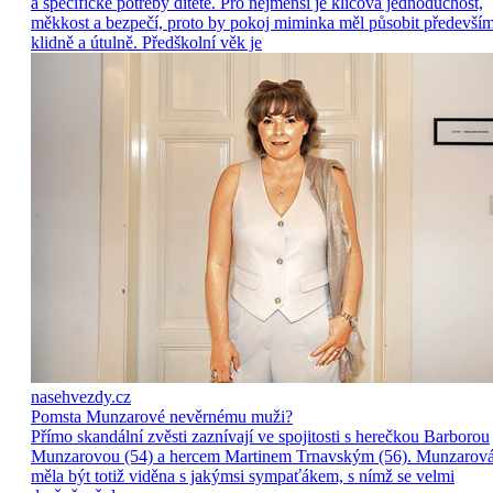
a specifické potřeby dítěte. Pro nejmenší je klíčová jednoduchost,
měkkost a bezpečí, proto by pokoj miminka měl působit předevší
klidně a útulně. Předškolní věk je
nasehvezdy.cz
Pomsta Munzarové nevěrnému muži?
Přímo skandální zvěsti zaznívají ve spojitosti s herečkou Barborou
Munzarovou (54) a hercem Martinem Trnavským (56). Munzarov
měla být totiž viděna s jakýmsi sympaťákem, s nímž se velmi