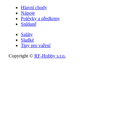
Hlavní chody
Nápoje
Polévky a předkrmy
Snídaně
Saláty
Sladké
Tipy pro vaření
Copyright ©
RF-Hobby s.r.o.