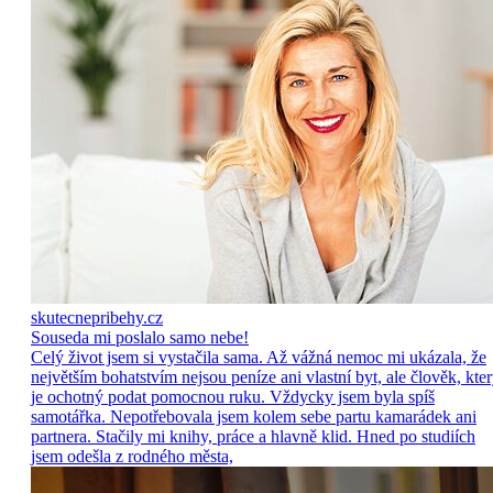
skutecnepribehy.cz
Souseda mi poslalo samo nebe!
Celý život jsem si vystačila sama. Až vážná nemoc mi ukázala, že
největším bohatstvím nejsou peníze ani vlastní byt, ale člověk, kte
je ochotný podat pomocnou ruku. Vždycky jsem byla spíš
samotářka. Nepotřebovala jsem kolem sebe partu kamarádek ani
partnera. Stačily mi knihy, práce a hlavně klid. Hned po studiích
jsem odešla z rodného města,