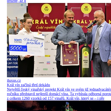
družně, až d
iluxus.cz
Král vín začíná třetí dekádu
Největší český vinařský projekt Král vín ve svém již jednadvacát
ročníku představil nejlepší domácí vína. Ta vybírala odborná porot
z celkem 1260 vzorků od 157 vinařů. Král vín, který se – i pře