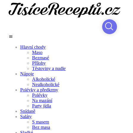
Hlavní chody
Maso
Bezmasé
Přílohy
Těstoviny a nudle
Nápoje
Alkoholické
Nealkoholické
Polévky a předkrmy
Polévky
Na mazání
Party jídla
Snídaně
Saláty
S masem
Bez masa
Sladké