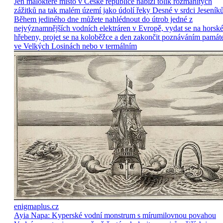
Jen málokteré místo v České republice nabízí tolik rozmanitých
zážitků na tak malém území jako údolí řeky Desné v srdci Jeseníků
Během jediného dne můžete nahlédnout do útrob jedné z
nejvýznamnějších vodních elektráren v Evropě, vydat se na horsk
hřebeny, projet se na koloběžce a den zakončit poznáváním památ
ve Velkých Losinách nebo v termálním
enigmaplus.cz
Ayia Napa: Kyperské vodní monstrum s mírumilovnou povahou