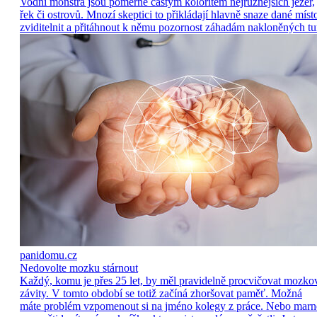
Vodní monstra jsou poměrně častým koloritem nejrůznějších jezer,
řek či ostrovů. Mnozí skeptici to přikládají hlavně snaze dané míst
zviditelnit a přitáhnout k němu pozornost záhadám nakloněných tu
panidomu.cz
Nedovolte mozku stárnout
Každý, komu je přes 25 let, by měl pravidelně procvičovat mozko
závity. V tomto období se totiž začíná zhoršovat paměť. Možná
máte problém vzpomenout si na jméno kolegy z práce. Nebo marn