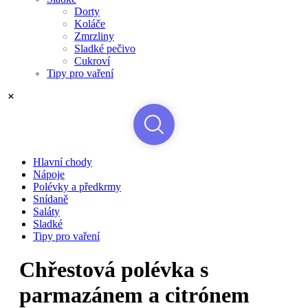
Dorty
Koláče
Zmrzliny
Sladké pečivo
Cukroví
Tipy pro vaření
Hlavní chody
Nápoje
Polévky a předkrmy
Snídaně
Saláty
Sladké
Tipy pro vaření
Chřestová polévka s
parmazánem a citrónem