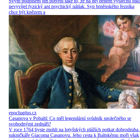
Svým podpisem jim potvrdí také to, že na něj během výslechů nik
nevyvíjel fyzický ani psychický nátlak. Syn brněnského řezníka
chce být knězem a
epochaplus.cz
Casanova v Pobaltí: Co měl legendární svůdník společného se
svobodnými zednáři?
V roce 1764 byste mohli na lotyšských plážích potkat dobrodruha 
sukničkáře Giacoma Casanovu. Jeho cesta k Baltskému moři však