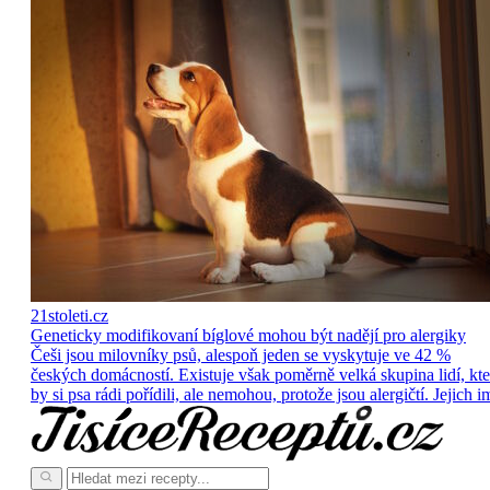
21stoleti.cz
Geneticky modifikovaní bíglové mohou být nadějí pro alergiky
Češi jsou milovníky psů, alespoň jeden se vyskytuje ve 42 %
českých domácností. Existuje však poměrně velká skupina lidí, kte
by si psa rádi pořídili, ale nemohou, protože jsou alergičtí. Jejich i