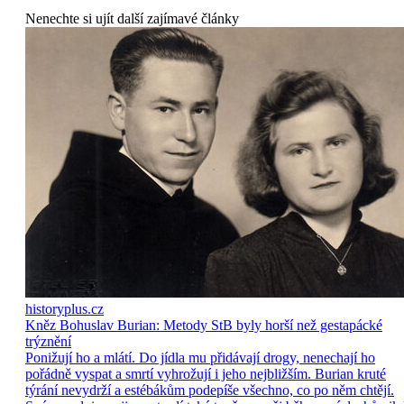
Nenechte si ujít další zajímavé články
historyplus.cz
Kněz Bohuslav Burian: Metody StB byly horší než gestapácké
trýznění
Ponižují ho a mlátí. Do jídla mu přidávají drogy, nenechají ho
pořádně vyspat a smrtí vyhrožují i jeho nejbližším. Burian kruté
týrání nevydrží a estébákům podepíše všechno, co po něm chtějí.