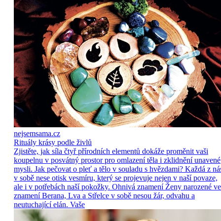
nejsemsama.cz
Rituály krásy podle živlů
Zjistěte, jak síla čtyř přírodních elementů dokáže proměnit vaši
koupelnu v posvátný prostor pro omlazení těla i zklidnění unavené
mysli. Jak pečovat o pleť a tělo v souladu s hvězdami? Každá z ná
v sobě nese otisk vesmíru, který se projevuje nejen v naší povaze,
ale i v potřebách naší pokožky. Ohnivá znamení Ženy narozené ve
znamení Berana, Lva a Střelce v sobě nesou žár, odvahu a
neutuchající elán. Vaše