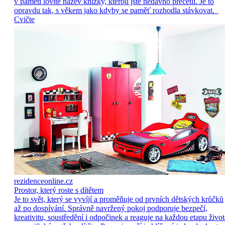
v paměti lovíte název knížky, kterou jste nedávno přečetli. Je to
opravdu tak, s věkem jako kdyby se paměť rozhodla stávkovat.
Cvičte
rezidenceonline.cz
Prostor, který roste s dítětem
Je to svět, který se vyvíjí a proměňuje od prvních dětských krůčků
až po dospívání. Správně navržený pokoj podporuje bezpečí,
kreativitu, soustředění i odpočinek a reaguje na každou etapu život