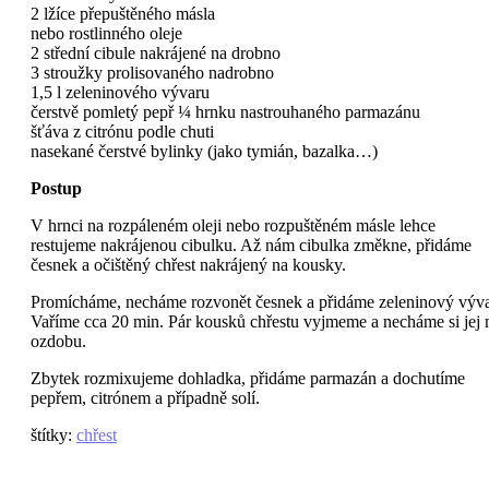
2 lžíce přepuštěného másla
nebo rostlinného oleje
2 střední cibule nakrájené na drobno
3 stroužky prolisovaného nadrobno
1,5 l zeleninového vývaru
čerstvě pomletý pepř ¼ hrnku nastrouhaného parmazánu
šťáva z citrónu podle chuti
nasekané čerstvé bylinky (jako tymián, bazalka…)
Postup
V hrnci na rozpáleném oleji nebo rozpuštěném másle lehce
restujeme nakrájenou cibulku. Až nám cibulka změkne, přidáme
česnek a očištěný chřest nakrájený na kousky.
Promícháme, necháme rozvonět česnek a přidáme zeleninový výva
Vaříme cca 20 min. Pár kousků chřestu vyjmeme a necháme si jej 
ozdobu.
Zbytek rozmixujeme dohladka, přidáme parmazán a dochutíme
pepřem, citrónem a případně solí.
štítky
:
chřest