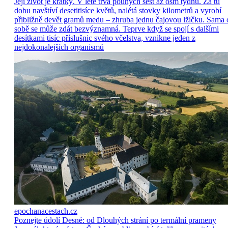
Její život je krátký. V létě trvá pouhých šest až osm týdnů. Za tu
dobu navštíví desetitisíce květů, nalétá stovky kilometrů a vyrobí
přibližně devět gramů medu – zhruba jednu čajovou lžičku. Sama 
sobě se může zdát bezvýznamná. Teprve když se spojí s dalšími
desítkami tisíc příslušnic svého včelstva, vznikne jeden z
nejdokonalejších organismů
epochanacestach.cz
Poznejte údolí Desné: od Dlouhých strání po termální prameny