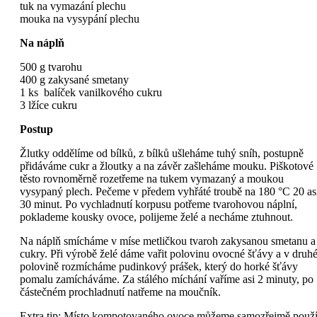
tuk na vymazání plechu
mouka na vysypání plechu
Na náplň
500 g tvarohu
400 g zakysané smetany
1 ks balíček vanilkového cukru
3 lžíce cukru
Postup
Žlutky oddělíme od bílků, z bílků ušleháme tuhý sníh, postupně
přidáváme cukr a žloutky a na závěr zašleháme mouku. Piškotové
těsto rovnoměrně rozetřeme na tukem vymazaný a moukou
vysypaný plech. Pečeme v předem vyhřáté troubě na 180 °C 20 as
30 minut. Po vychladnutí korpusu potřeme tvarohovou náplní,
poklademe kousky ovoce, polijeme želé a necháme ztuhnout.
Na náplň smícháme v míse metličkou tvaroh zakysanou smetanu a
cukry. Při výrobě želé dáme vařit polovinu ovocné šťávy a v druh
polovině rozmícháme pudinkový prášek, který do horké šťávy
pomalu zamícháváme. Za stálého míchání vaříme asi 2 minuty, po
částečném prochladnutí natřeme na moučník.
Extra tip: Místo kompotovaného ovoce můžeme samozřejmě použí