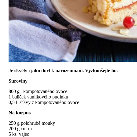
Je skvělý i jako dort k narozeninám. Vyzkoušejte ho.
Suroviny
800 g kompotovaného ovoce
1 balíček vanilkového pudinku
0,5 l šťávy z kompotovaného ovoce
Na korpus
250 g polohrubé mouky
200 g cukru
5 ks vajec