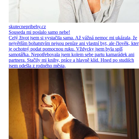
skutecnepribehy.cz
Souseda mi poslalo samo nebe!
Celý život jsem si vystačila sama. Až vážná nemoc mi ukázala, že
největším bohatstvím nejsou peníze ani vlastní byt, ale člověk, kte
je ochotný podat pomocnou ruku. Vždycky jsem byla spíš
samotářka. Nepotřebovala jsem kolem sebe partu kamarádek ani
partnera. Stačily mi knihy, práce a hlavně klid. Hned po studiích
jsem odešla z rodného města,