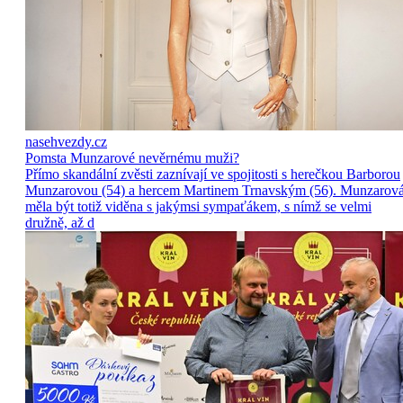
nasehvezdy.cz
Pomsta Munzarové nevěrnému muži?
Přímo skandální zvěsti zaznívají ve spojitosti s herečkou Barborou
Munzarovou (54) a hercem Martinem Trnavským (56). Munzarov
měla být totiž viděna s jakýmsi sympaťákem, s nímž se velmi
družně, až d