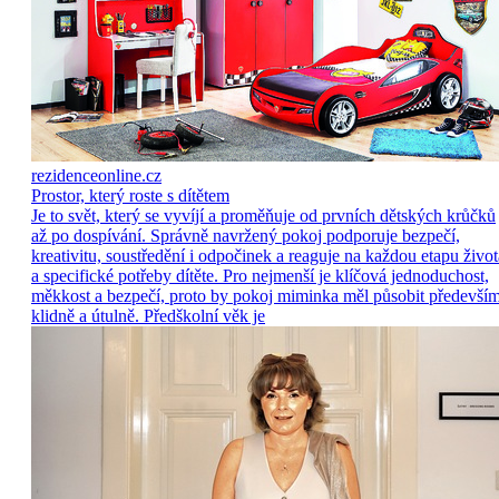
rezidenceonline.cz
Prostor, který roste s dítětem
Je to svět, který se vyvíjí a proměňuje od prvních dětských krůčků
až po dospívání. Správně navržený pokoj podporuje bezpečí,
kreativitu, soustředění i odpočinek a reaguje na každou etapu život
a specifické potřeby dítěte. Pro nejmenší je klíčová jednoduchost,
měkkost a bezpečí, proto by pokoj miminka měl působit předevší
klidně a útulně. Předškolní věk je