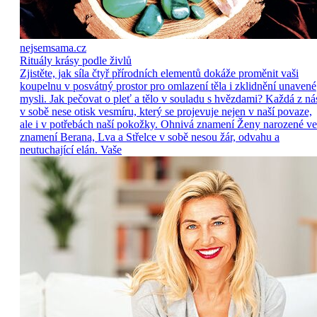
nejsemsama.cz
Rituály krásy podle živlů
Zjistěte, jak síla čtyř přírodních elementů dokáže proměnit vaši
koupelnu v posvátný prostor pro omlazení těla i zklidnění unavené
mysli. Jak pečovat o pleť a tělo v souladu s hvězdami? Každá z ná
v sobě nese otisk vesmíru, který se projevuje nejen v naší povaze,
ale i v potřebách naší pokožky. Ohnivá znamení Ženy narozené ve
znamení Berana, Lva a Střelce v sobě nesou žár, odvahu a
neutuchající elán. Vaše