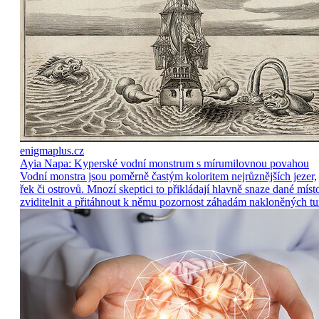
enigmaplus.cz
Ayia Napa: Kyperské vodní monstrum s mírumilovnou povahou
Vodní monstra jsou poměrně častým koloritem nejrůznějších jezer,
řek či ostrovů. Mnozí skeptici to přikládají hlavně snaze dané míst
zviditelnit a přitáhnout k němu pozornost záhadám nakloněných tu