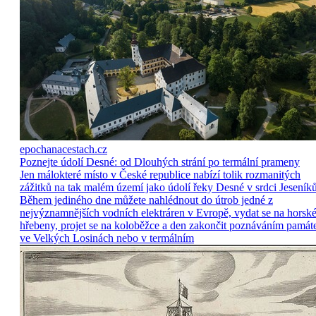
epochanacestach.cz
Poznejte údolí Desné: od Dlouhých strání po termální prameny
Jen málokteré místo v České republice nabízí tolik rozmanitých
zážitků na tak malém území jako údolí řeky Desné v srdci Jeseníků
Během jediného dne můžete nahlédnout do útrob jedné z
nejvýznamnějších vodních elektráren v Evropě, vydat se na horsk
hřebeny, projet se na koloběžce a den zakončit poznáváním památ
ve Velkých Losinách nebo v termálním