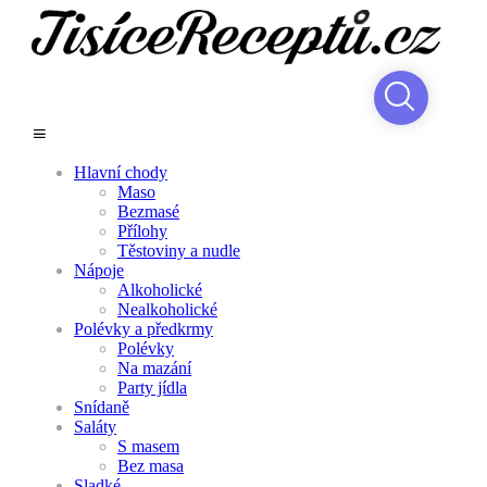
Hlavní chody
Maso
Bezmasé
Přílohy
Těstoviny a nudle
Nápoje
Alkoholické
Nealkoholické
Polévky a předkrmy
Polévky
Na mazání
Party jídla
Snídaně
Saláty
S masem
Bez masa
Sladké