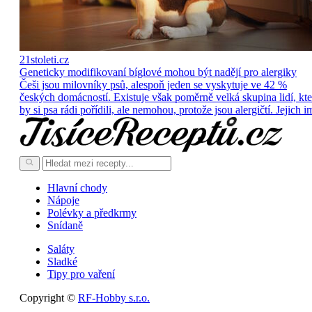
21stoleti.cz
Geneticky modifikovaní bíglové mohou být nadějí pro alergiky
Češi jsou milovníky psů, alespoň jeden se vyskytuje ve 42 %
českých domácností. Existuje však poměrně velká skupina lidí, kte
by si psa rádi pořídili, ale nemohou, protože jsou alergičtí. Jejich i
Hlavní chody
Nápoje
Polévky a předkrmy
Snídaně
Saláty
Sladké
Tipy pro vaření
Copyright ©
RF-Hobby s.r.o.