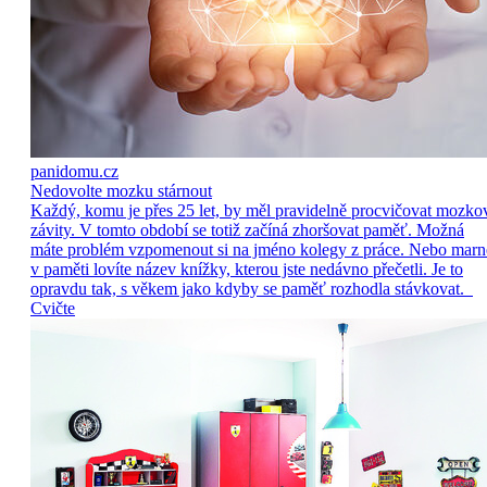
panidomu.cz
Nedovolte mozku stárnout
Každý, komu je přes 25 let, by měl pravidelně procvičovat mozko
závity. V tomto období se totiž začíná zhoršovat paměť. Možná
máte problém vzpomenout si na jméno kolegy z práce. Nebo marn
v paměti lovíte název knížky, kterou jste nedávno přečetli. Je to
opravdu tak, s věkem jako kdyby se paměť rozhodla stávkovat.
Cvičte