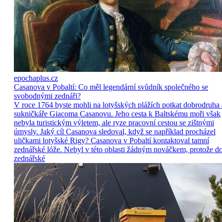
epochaplus.cz
Casanova v Pobaltí: Co měl legendární svůdník společného se
svobodnými zednáři?
V roce 1764 byste mohli na lotyšských plážích potkat dobrodruha 
sukničkáře Giacoma Casanovu. Jeho cesta k Baltskému moři však
nebyla turistickým výletem, ale ryze pracovní cestou se zištnými
úmysly. Jaký cíl Casanova sledoval, když se například procházel
uličkami lotyšské Rigy? Casanova v Pobaltí kontaktoval tamní
zednářské lóže. Nebyl v této oblasti žádným nováčkem, protože d
zednářské