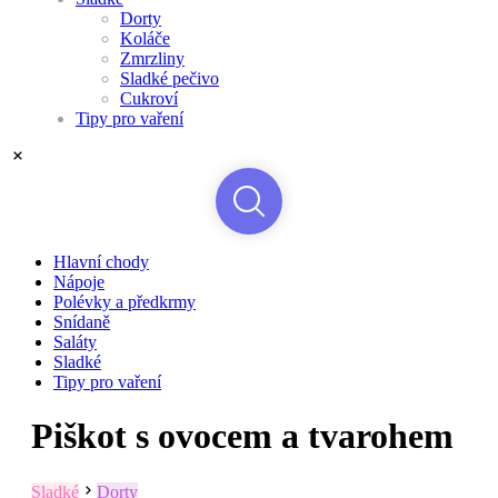
Dorty
Koláče
Zmrzliny
Sladké pečivo
Cukroví
Tipy pro vaření
Hlavní chody
Nápoje
Polévky a předkrmy
Snídaně
Saláty
Sladké
Tipy pro vaření
Piškot s ovocem a tvarohem
Sladké
Dorty