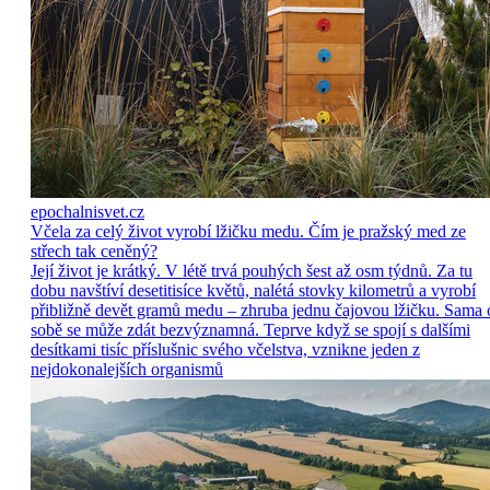
epochalnisvet.cz
Včela za celý život vyrobí lžičku medu. Čím je pražský med ze
střech tak ceněný?
Její život je krátký. V létě trvá pouhých šest až osm týdnů. Za tu
dobu navštíví desetitisíce květů, nalétá stovky kilometrů a vyrobí
přibližně devět gramů medu – zhruba jednu čajovou lžičku. Sama 
sobě se může zdát bezvýznamná. Teprve když se spojí s dalšími
desítkami tisíc příslušnic svého včelstva, vznikne jeden z
nejdokonalejších organismů