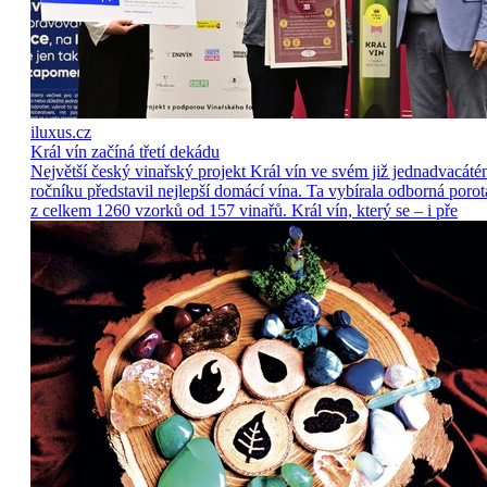
iluxus.cz
Král vín začíná třetí dekádu
Největší český vinařský projekt Král vín ve svém již jednadvacát
ročníku představil nejlepší domácí vína. Ta vybírala odborná porot
z celkem 1260 vzorků od 157 vinařů. Král vín, který se – i pře