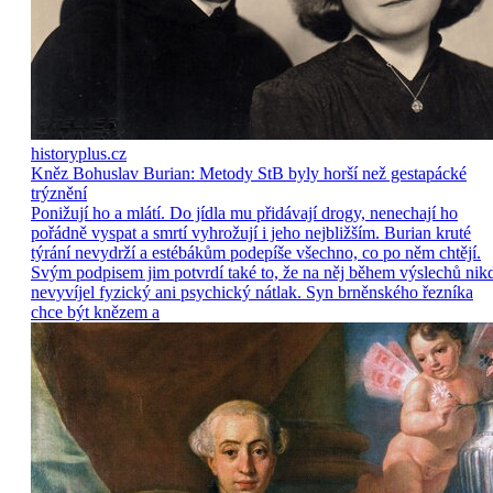
historyplus.cz
Kněz Bohuslav Burian: Metody StB byly horší než gestapácké
trýznění
Ponižují ho a mlátí. Do jídla mu přidávají drogy, nenechají ho
pořádně vyspat a smrtí vyhrožují i jeho nejbližším. Burian kruté
týrání nevydrží a estébákům podepíše všechno, co po něm chtějí.
Svým podpisem jim potvrdí také to, že na něj během výslechů nik
nevyvíjel fyzický ani psychický nátlak. Syn brněnského řezníka
chce být knězem a