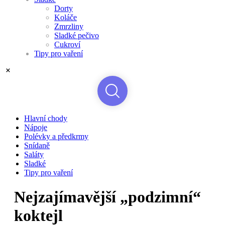
Dorty
Koláče
Zmrzliny
Sladké pečivo
Cukroví
Tipy pro vaření
Hlavní chody
Nápoje
Polévky a předkrmy
Snídaně
Saláty
Sladké
Tipy pro vaření
Nejzajímavější „podzimní“
koktejl