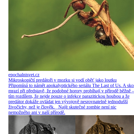
epochalnisvet.cz
Mikroskopičtí predátoři v mozku si vodí oběť jako loutku
Připomíná to námět apokalyptického seriálu The Last of Us. A sko
mrazí při představě, že podobné horory probíhají v přírodě běžně –
tím rozdílem, že nejde pouze o infekce parazitickou houbou a že
predátor dokáže ovládat jen vývojově nesrovnatelně jednodušší
živočichy, než je člověk. Najít skutečné zombie není nic
nemožného ani v naší přírodě.