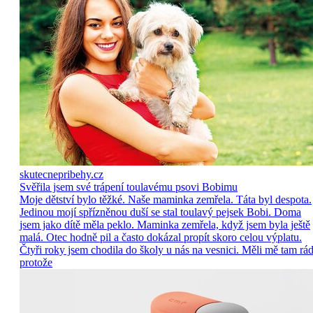
skutecnepribehy.cz
Svěřila jsem své trápení toulavému psovi Bobimu
Moje dětství bylo těžké. Naše maminka zemřela. Táta byl despota.
Jedinou mojí spřízněnou duší se stal toulavý pejsek Bobi. Doma
jsem jako dítě měla peklo. Maminka zemřela, když jsem byla ještě
malá. Otec hodně pil a často dokázal propít skoro celou výplatu.
Čtyři roky jsem chodila do školy u nás na vesnici. Měli mě tam rád
protože