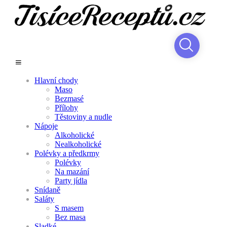
Hlavní chody
Maso
Bezmasé
Přílohy
Těstoviny a nudle
Nápoje
Alkoholické
Nealkoholické
Polévky a předkrmy
Polévky
Na mazání
Party jídla
Snídaně
Saláty
S masem
Bez masa
Sladké