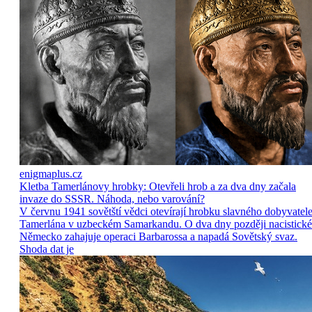
enigmaplus.cz
Kletba Tamerlánovy hrobky: Otevřeli hrob a za dva dny začala
invaze do SSSR. Náhoda, nebo varování?
V červnu 1941 sovětští vědci otevírají hrobku slavného dobyvatel
Tamerlána v uzbeckém Samarkandu. O dva dny později nacistické
Německo zahajuje operaci Barbarossa a napadá Sovětský svaz.
Shoda dat je