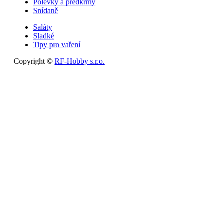
Polévky a předkrmy
Snídaně
Saláty
Sladké
Tipy pro vaření
Copyright ©
RF-Hobby s.r.o.