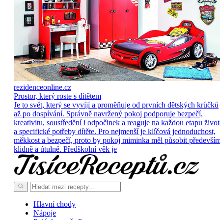
rezidenceonline.cz
Prostor, který roste s dítětem
Je to svět, který se vyvíjí a proměňuje od prvních dětských krůčků
až po dospívání. Správně navržený pokoj podporuje bezpečí,
kreativitu, soustředění i odpočinek a reaguje na každou etapu život
a specifické potřeby dítěte. Pro nejmenší je klíčová jednoduchost,
měkkost a bezpečí, proto by pokoj miminka měl působit předevší
klidně a útulně. Předškolní věk je
Hlavní chody
Nápoje