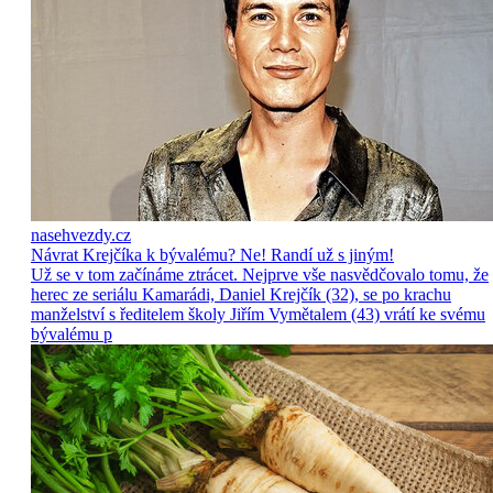
nasehvezdy.cz
Návrat Krejčíka k bývalému? Ne! Randí už s jiným!
Už se v tom začínáme ztrácet. Nejprve vše nasvědčovalo tomu, že
herec ze seriálu Kamarádi, Daniel Krejčík (32), se po krachu
manželství s ředitelem školy Jiřím Vymětalem (43) vrátí ke svému
bývalému p