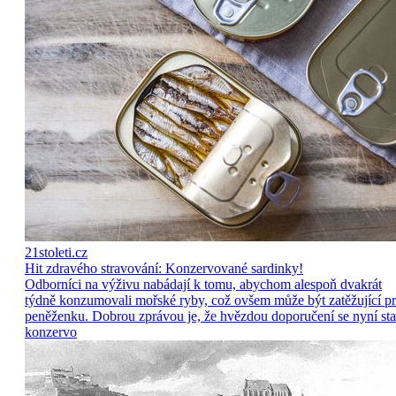
21stoleti.cz
Hit zdravého stravování: Konzervované sardinky!
Odborníci na výživu nabádají k tomu, abychom alespoň dvakrát
týdně konzumovali mořské ryby, což ovšem může být zatěžující p
peněženku. Dobrou zprávou je, že hvězdou doporučení se nyní sta
konzervo