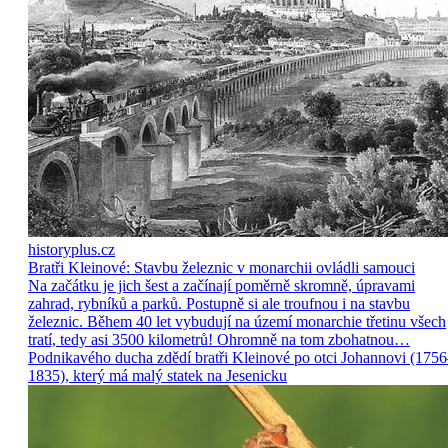
historyplus.cz
Bratři Kleinové: Stavbu železnic v monarchii ovládli samouci
Na začátku je jich šest a začínají poměrně skromně, úpravami
zahrad, rybníků a parků. Postupně si ale troufnou i na stavbu
železnic. Během 40 let vybudují na území monarchie třetinu všech
tratí, tedy asi 3500 kilometrů! Ohromně na tom zbohatnou…
Podnikavého ducha zdědí bratři Kleinové po otci Johannovi (175
1835), který má malý statek na Jesenicku