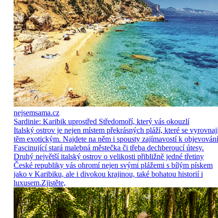
nejsemsama.cz
Sardinie: Karibik uprostřed Středomoří, který vás okouzlí
Italský ostrov je nejen místem překrásných pláží, které se vyrovnaj
těm exotickým. Najdete na něm i spousty zajímavostí k objevování
Fascinující stará malebná městečka či třeba dechberoucí útesy.
Druhý největší italský ostrov o velikosti přibližně jedné třetiny
České republiky vás ohromí nejen svými plážemi s bílým pískem
jako v Karibiku, ale i divokou krajinou, také bohatou historií i
luxusem.Zjistěte,