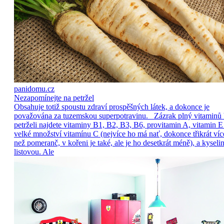
panidomu.cz
Nezapomínejte na petržel
Obsahuje totiž spoustu zdraví prospěšných látek, a dokonce je
považována za tuzemskou superpotravinu. Zázrak plný vitaminů
petrželi najdete vitaminy B1, B2, B3, B6, provitamin A, vitamin E
velké množství vitamínu C (nejvíce ho má nať, dokonce třikrát víc
než pomeranč, v kořeni je také, ale je ho desetkrát méně), a kyseli
listovou. Ale