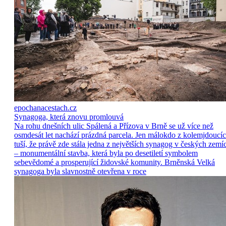
epochanacestach.cz
Synagoga, která znovu promlouvá
Na rohu dnešních ulic Spálená a Přízova v Brně se už více než
osmdesát let nachází prázdná parcela. Jen málokdo z kolemjdoucí
tuší, že právě zde stála jedna z největších synagog v českých zemí
– monumentální stavba, která byla po desetiletí symbolem
sebevědomé a prosperující židovské komunity. Brněnská Velká
synagoga byla slavnostně otevřena v roce