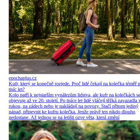
epochaplus.cz
Kufr, který se konečně rozjede. Proč lidé čekají na kolečka téměř p
tisíc let?
Kolo patří k nejstarším vynálezům lidstva, ale kufr na kolečkách s
objevuje až ve 20. století. Po tisíce let lidé vláčejí těžká zavazadla 
rukou, na zádech nebo je nakládají na povozy. Stačí přitom jediný
nápad, připevnit ke kufru kolečka. Jenže právě ten nikdo dlouho
nedostane. Až jednou se na letišti ozve věta, která změní