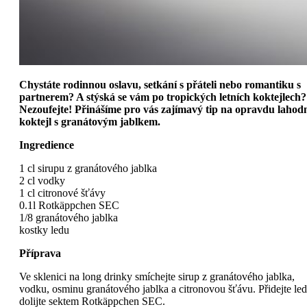
Chystáte rodinnou oslavu, setkání s přáteli nebo romantiku s
partnerem? A stýská se vám po tropických letních koktejlech?
Nezoufejte! Přinášíme pro vás zajímavý tip na opravdu lahod
koktejl s granátovým jablkem.
Ingredience
1 cl sirupu z granátového jablka
2 cl vodky
1 cl citronové šťávy
0.1l Rotkäppchen SEC
1/8 granátového jablka
kostky ledu
Příprava
Ve sklenici na long drinky smíchejte sirup z granátového jablka,
vodku, osminu granátového jablka a citronovou šťávu. Přidejte led
dolijte sektem Rotkäppchen SEC.