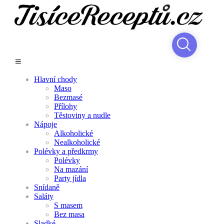
Hlavní chody
Maso
Bezmasé
Přílohy
Těstoviny a nudle
Nápoje
Alkoholické
Nealkoholické
Polévky a předkrmy
Polévky
Na mazání
Party jídla
Snídaně
Saláty
S masem
Bez masa
Sladké