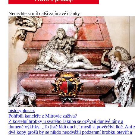
Nenechte si ujít další zajímavé články
historyplus.cz
Pohřbili kancléře z Mitrovic zaživa?
Z kostelní hrobky u svatého Jakuba se ozývají dunivé rány a
tlumené výkřiky. „To jistě řádí duch,“ myslí si pověrčiví lidé. Ani 
dvě kopy grošů by se nikdo neodvážil podzemní hrobku otevřít a