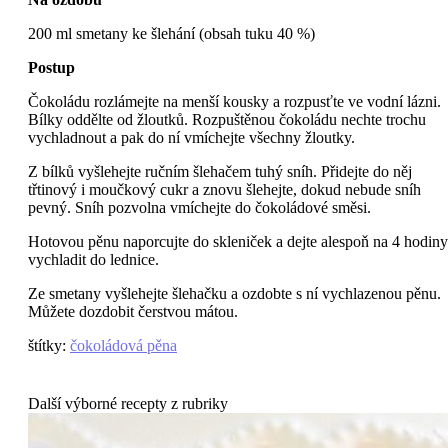
200 ml smetany ke šlehání (obsah tuku 40 %)
Postup
Čokoládu rozlámejte na menší kousky a rozpusťte ve vodní lázni.
Bílky oddělte od žloutků. Rozpuštěnou čokoládu nechte trochu
vychladnout a pak do ní vmíchejte všechny žloutky.
Z bílků vyšlehejte ručním šlehačem tuhý sníh. Přidejte do něj
třtinový i moučkový cukr a znovu šlehejte, dokud nebude sníh
pevný. Sníh pozvolna vmíchejte do čokoládové směsi.
Hotovou pěnu naporcujte do skleniček a dejte alespoň na 4 hodiny
vychladit do lednice.
Ze smetany vyšlehejte šlehačku a ozdobte s ní vychlazenou pěnu.
Můžete dozdobit čerstvou mátou.
štítky
:
čokoládová pěna
Další výborné recepty z rubriky