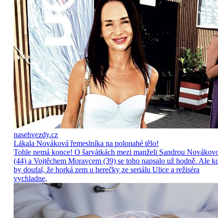
nasehvezdy.cz
Lákala Nováková řemeslníka na polonahé tělo!
Tohle nemá konce! O šarvátkách mezi manželi Sandrou Novákov
(44) a Vojtěchem Moravcem (39) se toho napsalo už hodně. Ale k
by doufal, že horká zem u herečky ze seriálu Ulice a režiséra
vychladne,