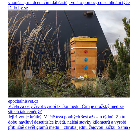
vnoučata, mi dcera čím dál častěji volá o pomoc, co se hlídání týče
Dalo by se
epochalnisvet.cz
Včela za celý život vyrobí lžičku medu. Čím je pražský med ze
střech tak ceněný?
Její život je krátký. V létě trvá pouhých šest až osm týdnů. Za tu
dobu navštíví desetitisíce květů, nalétá stovky kilometrů a vyrobí
přibližně devět gramů medu – zhruba jednu čajovou lžičku. Sama 