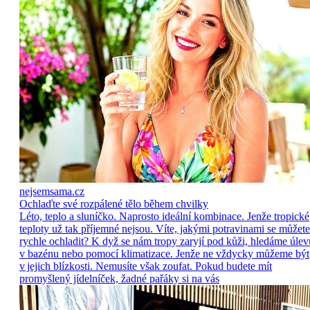
nejsemsama.cz
Ochlaďte své rozpálené tělo během chvilky
Léto, teplo a sluníčko. Naprosto ideální kombinace. Jenže tropické
teploty už tak příjemné nejsou. Víte, jakými potravinami se můžete
rychle ochladit? K dyž se nám tropy zaryjí pod kůži, hledáme úlev
v bazénu nebo pomocí klimatizace. Jenže ne vždycky můžeme být
v jejich blízkosti. Nemusíte však zoufat. Pokud budete mít
promyšlený jídelníček, žadné pařáky si na vás