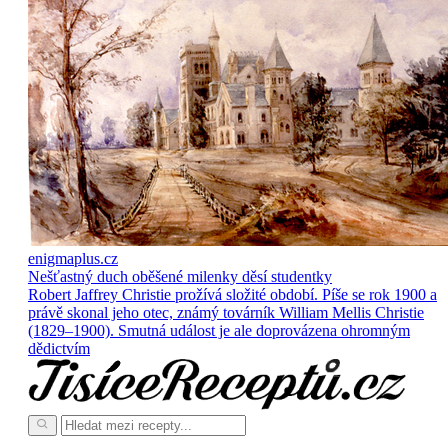
enigmaplus.cz
Nešťastný duch oběšené milenky děsí studentky
Robert Jaffrey Christie prožívá složité období. Píše se rok 1900 a
právě skonal jeho otec, známý továrník William Mellis Christie
(1829–1900). Smutná událost je ale doprovázena ohromným
dědictvím