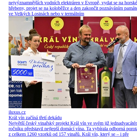
nejvýznamnějších vodních elektráren v Evropě, vydat se na horsk
hřebeny, projet se na koloběžce a den zakončit poznáváním památ
ve Velkých Losinách nebo v termálním
iluxus.cz
Král vín začíná třetí dekádu
Největší český vinařský projekt Král vín ve svém již jednadvacát
ročníku představil nejlepší domácí vína. Ta vybírala odborná porot
z celkem 1260 vzorků od 157 vinařů. Král vín, který se – i pře