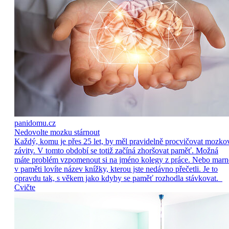
panidomu.cz
Nedovolte mozku stárnout
Každý, komu je přes 25 let, by měl pravidelně procvičovat mozko
závity. V tomto období se totiž začíná zhoršovat paměť. Možná
máte problém vzpomenout si na jméno kolegy z práce. Nebo marn
v paměti lovíte název knížky, kterou jste nedávno přečetli. Je to
opravdu tak, s věkem jako kdyby se paměť rozhodla stávkovat.
Cvičte