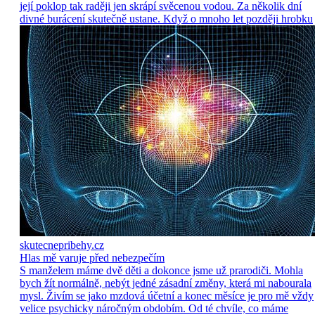
její poklop tak raději jen skrápí svěcenou vodou. Za několik dní
divné burácení skutečně ustane. Když o mnoho let později hrobku
skutecnepribehy.cz
Hlas mě varuje před nebezpečím
S manželem máme dvě děti a dokonce jsme už prarodiči. Mohla
bych žít normálně, nebýt jedné zásadní změny, která mi nabourala
mysl. Živím se jako mzdová účetní a konec měsíce je pro mě vždy
velice psychicky náročným obdobím. Od té chvíle, co máme