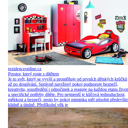
rezidenceonline.cz
Prostor, který roste s dítětem
Je to svět, který se vyvíjí a proměňuje od prvních dětských krůčků
až po dospívání. Správně navržený pokoj podporuje bezpečí,
kreativitu, soustředění i odpočinek a reaguje na každou etapu život
a specifické potřeby dítěte. Pro nejmenší je klíčová jednoduchost,
měkkost a bezpečí, proto by pokoj miminka měl působit předevší
klidně a útulně. Předškolní věk je