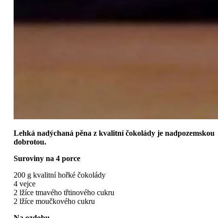
Lehká nadýchaná pěna z kvalitní čokolády je nadpozemskou
dobrotou.
Suroviny na 4 porce
200 g kvalitní hořké čokolády
4 vejce
2 lžíce tmavého třtinového cukru
2 lžíce moučkového cukru
Na ozdobu