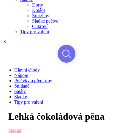
Dorty
Koláče
Zmrzliny
Sladké pečivo
Cukroví
Tipy pro vaření
Hlavní chody
Nápoje
Polévky a předkrmy
Snídaně
Saláty
Sladké
Tipy pro vaření
Lehká čokoládová pěna
Sladké