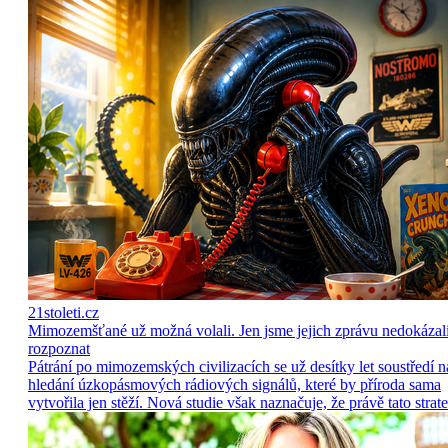
21stoleti.cz
Mimozemšťané už možná volali. Jen jsme jejich zprávu nedokázal
rozpoznat
Pátrání po mimozemských civilizacích se už desítky let soustředí n
hledání úzkopásmových rádiových signálů, které by příroda sama
vytvořila jen stěží. Nová studie však naznačuje, že právě tato strate