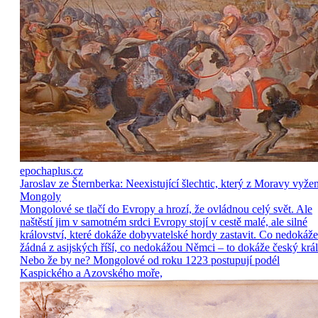
epochaplus.cz
Jaroslav ze Šternberka: Neexistující šlechtic, který z Moravy vyže
Mongoly
Mongolové se tlačí do Evropy a hrozí, že ovládnou celý svět. Ale
naštěstí jim v samotném srdci Evropy stojí v cestě malé, ale silné
království, které dokáže dobyvatelské hordy zastavit. Co nedokáže
žádná z asijských říší, co nedokážou Němci – to dokáže český král
Nebo že by ne? Mongolové od roku 1223 postupují podél
Kaspického a Azovského moře,