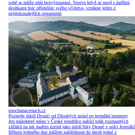
sobě se může zdát bezvýznamná. Teprve když se spojí s dalšími
desítkami tisíc příslušnic svého včelstva, vznikne jeden z
nejdokonalejších organismů
epochanacestach.cz
Poznejte údolí Desné: od Dlouhých strání po termální prameny
Jen málokteré místo v České republice nabízí tolik rozmanitých
zážitků na tak malém území jako údolí řeky Desné v srdci Jeseníků
Během jediného dne můžete nahlédnout do útrob jedné z