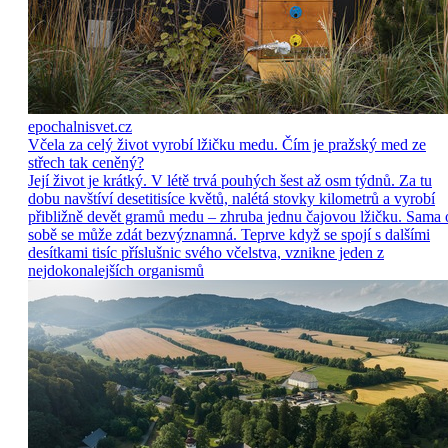
epochalnisvet.cz
Včela za celý život vyrobí lžičku medu. Čím je pražský med ze
střech tak ceněný?
Její život je krátký. V létě trvá pouhých šest až osm týdnů. Za tu
dobu navštíví desetitisíce květů, nalétá stovky kilometrů a vyrobí
přibližně devět gramů medu – zhruba jednu čajovou lžičku. Sama 
sobě se může zdát bezvýznamná. Teprve když se spojí s dalšími
desítkami tisíc příslušnic svého včelstva, vznikne jeden z
nejdokonalejších organismů