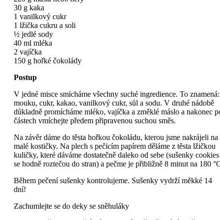
30 g kaka
1 vanilkový cukr
1 lžička cukru a soli
½ jedlé sody
40 ml mléka
2 vajíčka
150 g hořké čokolády
Postup
V jedné misce smícháme všechny suché ingredience. To znamená:
mouku, cukr, kakao, vanilkový cukr, sůl a sodu. V druhé nádobě
důkladně promícháme mléko, vajíčka a změklé máslo a nakonec p
částech vmíchejte předem připravenou suchou směs.
Na závěr dáme do těsta hořkou čokoládu, kterou jsme nakrájeli na
malé kostičky. Na plech s pečicím papírem děláme z těsta lžičkou
kuličky, které dáváme dostatečně daleko od sebe (sušenky cookies
se hodně roztečou do stran) a pečme je přibližně 8 minut na 180 °
Během pečení sušenky kontrolujeme. Sušenky vydrží měkké 14
dní!
Zachumlejte se do deky se sněhuláky