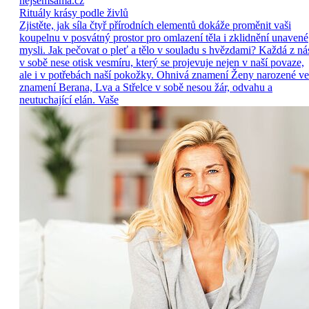
nejsemsama.cz
Rituály krásy podle živlů
Zjistěte, jak síla čtyř přírodních elementů dokáže proměnit vaši
koupelnu v posvátný prostor pro omlazení těla i zklidnění unavené
mysli. Jak pečovat o pleť a tělo v souladu s hvězdami? Každá z ná
v sobě nese otisk vesmíru, který se projevuje nejen v naší povaze,
ale i v potřebách naší pokožky. Ohnivá znamení Ženy narozené ve
znamení Berana, Lva a Střelce v sobě nesou žár, odvahu a
neutuchající elán. Vaše