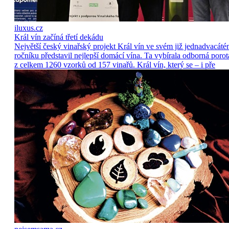
iluxus.cz
Král vín začíná třetí dekádu
Největší český vinařský projekt Král vín ve svém již jednadvacát
ročníku představil nejlepší domácí vína. Ta vybírala odborná porot
z celkem 1260 vzorků od 157 vinařů. Král vín, který se – i pře