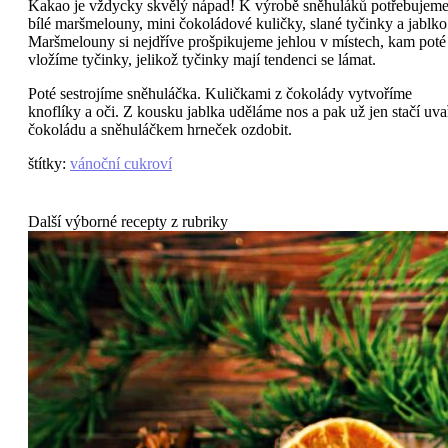
Kakao je vždycky skvělý nápad! K výrobě sněhuláků potřebujem
bílé maršmelouny, mini čokoládové kuličky, slané tyčinky a jablko
Maršmelouny si nejdříve prošpikujeme jehlou v místech, kam poté
vložíme tyčinky, jelikož tyčinky mají tendenci se lámat.
Poté sestrojíme sněhuláčka. Kuličkami z čokolády vytvoříme
knoflíky a oči. Z kousku jablka uděláme nos a pak už jen stačí uvař
čokoládu a sněhuláčkem hrneček ozdobit.
štítky
:
vánoční cukroví
Další výborné recepty z rubriky