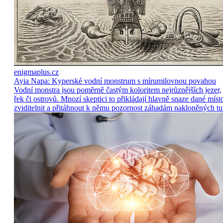
enigmaplus.cz
Ayia Napa: Kyperské vodní monstrum s mírumilovnou povahou
Vodní monstra jsou poměrně častým koloritem nejrůznějších jezer,
řek či ostrovů. Mnozí skeptici to přikládají hlavně snaze dané míst
zviditelnit a přitáhnout k němu pozornost záhadám nakloněných tu