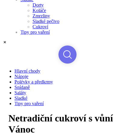
Dorty
Koláče
Zmrzliny
Sladké pečivo
Cukroví
Tipy pro vaření
Hlavní chody
Nápoje
Polévky a předkrmy
Snídaně
Saláty
Sladké
Tipy pro vaření
Netradiční cukroví s vůní
Vánoc