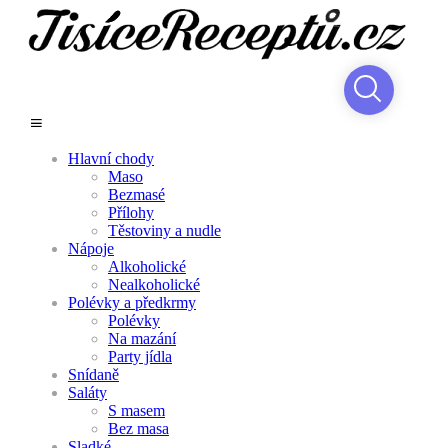
Hlavní chody
Maso
Bezmasé
Přílohy
Těstoviny a nudle
Nápoje
Alkoholické
Nealkoholické
Polévky a předkrmy
Polévky
Na mazání
Party jídla
Snídaně
Saláty
S masem
Bez masa
Sladké