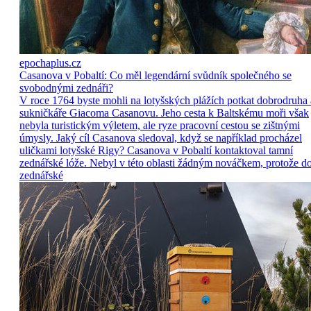
epochaplus.cz
Casanova v Pobaltí: Co měl legendární svůdník společného se
svobodnými zednáři?
V roce 1764 byste mohli na lotyšských plážích potkat dobrodruha 
sukničkáře Giacoma Casanovu. Jeho cesta k Baltskému moři však
nebyla turistickým výletem, ale ryze pracovní cestou se zištnými
úmysly. Jaký cíl Casanova sledoval, když se například procházel
uličkami lotyšské Rigy? Casanova v Pobaltí kontaktoval tamní
zednářské lóže. Nebyl v této oblasti žádným nováčkem, protože d
zednářské