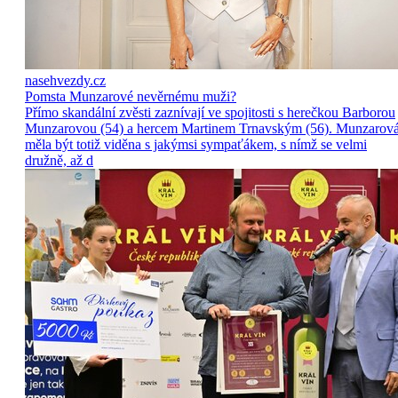
nasehvezdy.cz
Pomsta Munzarové nevěrnému muži?
Přímo skandální zvěsti zaznívají ve spojitosti s herečkou Barborou
Munzarovou (54) a hercem Martinem Trnavským (56). Munzarov
měla být totiž viděna s jakýmsi sympaťákem, s nímž se velmi
družně, až d