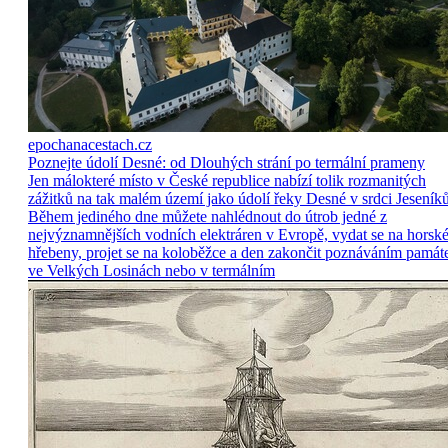
epochanacestach.cz
Poznejte údolí Desné: od Dlouhých strání po termální prameny
Jen málokteré místo v České republice nabízí tolik rozmanitých
zážitků na tak malém území jako údolí řeky Desné v srdci Jeseníků
Během jediného dne můžete nahlédnout do útrob jedné z
nejvýznamnějších vodních elektráren v Evropě, vydat se na horsk
hřebeny, projet se na koloběžce a den zakončit poznáváním památ
ve Velkých Losinách nebo v termálním