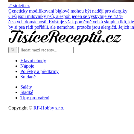
21stoleti.cz
Geneticky modifikovaní bíglové mohou být nadějí pro alergiky
Češi jsou milovníky psů, alespoň jeden se vyskytuje ve 42 %
českých domácností. Existuje však poměrně velká skupina lidí, kte
by si psa rádi pořídili, ale nemohou, protože jsou alergičtí. Jejich i
Hlavní chody
Nápoje
Polévky a předkrmy
Snídaně
Saláty
Sladké
Tipy pro vaření
Copyright ©
RF-Hobby s.r.o.