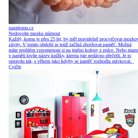
panidomu.cz
Nedovolte mozku stárnout
Každý, komu je přes 25 let, by měl pravidelně procvičovat mozko
závity. V tomto období se totiž začíná zhoršovat paměť. Možná
máte problém vzpomenout si na jméno kolegy z práce. Nebo marn
v paměti lovíte název knížky, kterou jste nedávno přečetli. Je to
opravdu tak, s věkem jako kdyby se paměť rozhodla stávkovat.
Cvičte