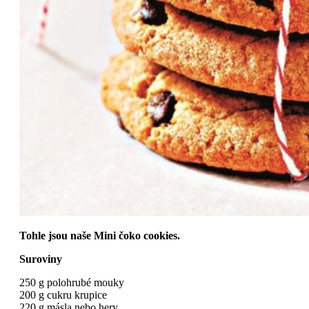
Tohle jsou naše Mini čoko cookies.
Suroviny
250 g polohrubé mouky
200 g cukru krupice
220 g másla nebo hery