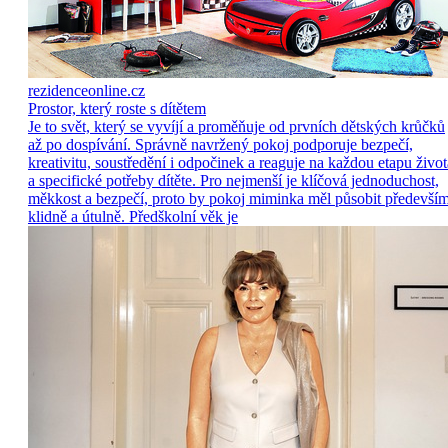
rezidenceonline.cz
Prostor, který roste s dítětem
Je to svět, který se vyvíjí a proměňuje od prvních dětských krůčků
až po dospívání. Správně navržený pokoj podporuje bezpečí,
kreativitu, soustředění i odpočinek a reaguje na každou etapu život
a specifické potřeby dítěte. Pro nejmenší je klíčová jednoduchost,
měkkost a bezpečí, proto by pokoj miminka měl působit předevší
klidně a útulně. Předškolní věk je