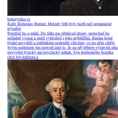
historyplus.cz
Kněz Bohuslav Burian: Metody StB byly horší než gestapácké
trýznění
Ponižují ho a mlátí. Do jídla mu přidávají drogy, nenechají ho
pořádně vyspat a smrtí vyhrožují i jeho nejbližším. Burian kruté
týrání nevydrží a estébákům podepíše všechno, co po něm chtějí.
Svým podpisem jim potvrdí také to, že na něj během výslechů nik
nevyvíjel fyzický ani psychický nátlak. Syn brněnského řezníka
chce být knězem a