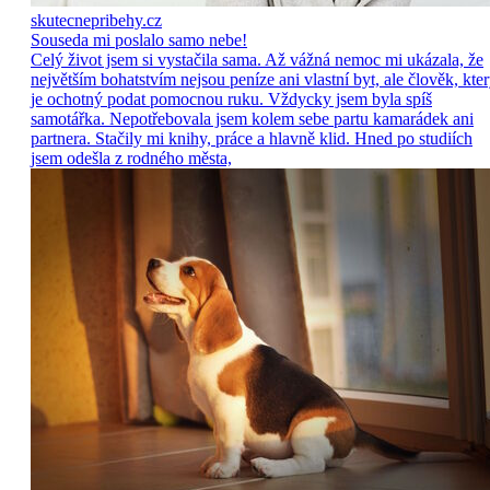
skutecnepribehy.cz
Souseda mi poslalo samo nebe!
Celý život jsem si vystačila sama. Až vážná nemoc mi ukázala, že
největším bohatstvím nejsou peníze ani vlastní byt, ale člověk, kte
je ochotný podat pomocnou ruku. Vždycky jsem byla spíš
samotářka. Nepotřebovala jsem kolem sebe partu kamarádek ani
partnera. Stačily mi knihy, práce a hlavně klid. Hned po studiích
jsem odešla z rodného města,