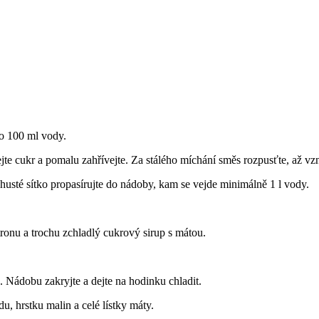
ho 100 ml vody.
ejte cukr a pomalu zahřívejte. Za stálého míchání směs rozpusťte, až v
usté sítko propasírujte do nádoby, kam se vejde minimálně 1 l vody.
ronu a trochu zchladlý cukrový sirup s mátou.
 Nádobu zakryjte a dejte na hodinku chladit.
u, hrstku malin a celé lístky máty.