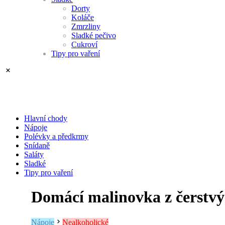
Dorty
Koláče
Zmrzliny
Sladké pečivo
Cukroví
Tipy pro vaření
Hlavní chody
Nápoje
Polévky a předkrmy
Snídaně
Saláty
Sladké
Tipy pro vaření
Domácí malinovka z čerstvý
Nápoje
Nealkoholické