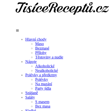
Hlavní chody
Maso
Bezmasé
Přílohy
Těstoviny a nudle
Nápoje
Alkoholické
Nealkoholické
Polévky a předkrmy
Polévky
Na mazání
Party jídla
Snídaně
Saláty
S masem
Bez masa
Sladké