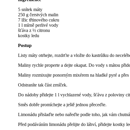
5 snítek máty
250 g čerstvých malin
7 lžic třtinového cukru
1 l mírně perlivé vody
šťáva z ½ citronu
kostky ledu
Postup
Listy máty otrhejte, rozdrťte a vložte do kastrůlku do necelé
Maliny rychle properte a dejte okapat. Do vody s mátou přid
Maliny rozmixujte ponorným mixérem na hladké pyré a přes h
Odstraníte tak část zrníček.
Do nádoby přidejte 1 l vychlazené vody, šťávu z poloviny cit
Směs dobře promíchejte a ještě jednou přeceďte.
Limonádu přislaďte nebo nařeďte podle toho, jak vám chutná.
Před podáváním limonádu přelijte do láhví, přidejte kostky led