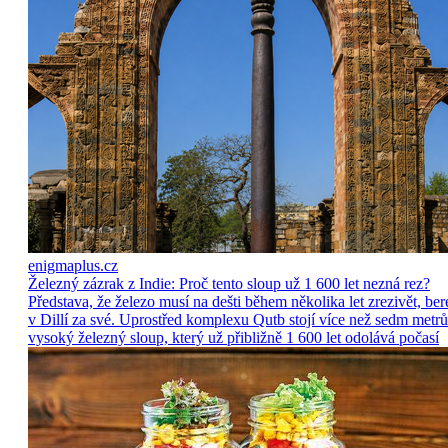
enigmaplus.cz
Železný zázrak z Indie: Proč tento sloup už 1 600 let nezná rez?
Představa, že železo musí na dešti během několika let zrezivět, ber
v Dillí za své. Uprostřed komplexu Qutb stojí více než sedm metrů
vysoký železný sloup, který už přibližně 1 600 let odolává počasí