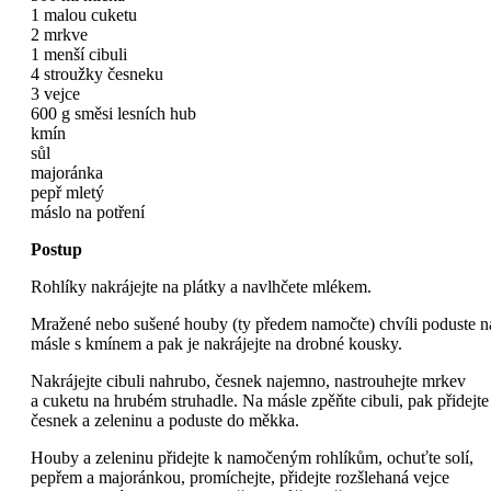
1 malou cuketu
2 mrkve
1 menší cibuli
4 stroužky česneku
3 vejce
600 g směsi lesních hub
kmín
sůl
majoránka
pepř mletý
máslo na potření
Postup
Rohlíky nakrájejte na plátky a navlhčete mlékem.
Mražené nebo sušené houby (ty předem namočte) chvíli poduste n
másle s kmínem a pak je nakrájejte na drobné kousky.
Nakrájejte cibuli nahrubo, česnek najemno, nastrouhejte mrkev
a cuketu na hrubém struhadle. Na másle zpěňte cibuli, pak přidejte
česnek a zeleninu a poduste do měkka.
Houby a zeleninu přidejte k namočeným rohlíkům, ochuťte solí,
pepřem a majoránkou, promíchejte, přidejte rozšlehaná vejce