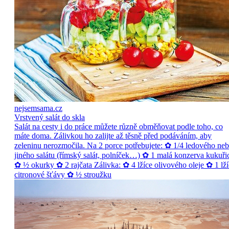
nejsemsama.cz
Vrstvený salát do skla
Salát na cesty i do práce můžete různě obměňovat podle toho, co
máte doma. Zálivkou ho zalijte až těsně před podáváním, aby
zeleninu nerozmočila. Na 2 porce potřebujete: ✿ 1/4 ledového ne
jiného salátu (římský salát, polníček…) ✿ 1 malá konzerva kukuři
✿ ½ okurky ✿ 2 rajčata Zálivka: ✿ 4 lžíce olivového oleje ✿ 1 lží
citronové šťávy ✿ ½ stroužku