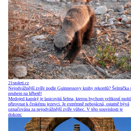
21stoleti.cz
Nejodvážnější zvíře podle Guinnessovy knihy rekordů? Šelmička 
pruhem na hřbetě!
Medojed kapský je lasicovitá šelma, kterou bychom velikostí mohl
přirovnat k českému jezevci. Je extrémně nebojácná, ostatně bývá
označována za nejodvážnější zvíře vůbec. V této souvislosti je
dokonc