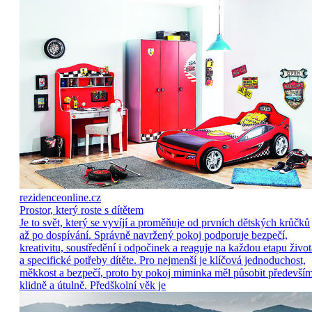
rezidenceonline.cz
Prostor, který roste s dítětem
Je to svět, který se vyvíjí a proměňuje od prvních dětských krůčků
až po dospívání. Správně navržený pokoj podporuje bezpečí,
kreativitu, soustředění i odpočinek a reaguje na každou etapu život
a specifické potřeby dítěte. Pro nejmenší je klíčová jednoduchost,
měkkost a bezpečí, proto by pokoj miminka měl působit předevší
klidně a útulně. Předškolní věk je