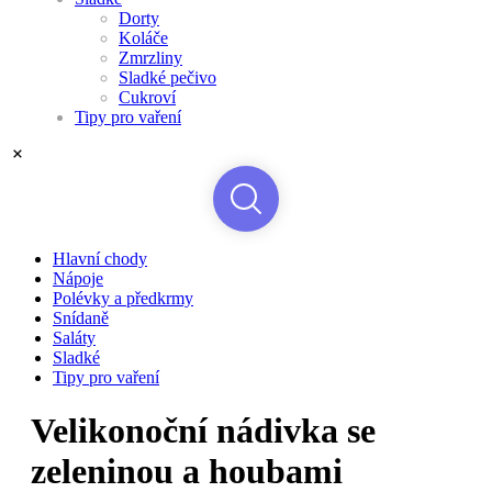
Dorty
Koláče
Zmrzliny
Sladké pečivo
Cukroví
Tipy pro vaření
Hlavní chody
Nápoje
Polévky a předkrmy
Snídaně
Saláty
Sladké
Tipy pro vaření
Velikonoční nádivka se
zeleninou a houbami