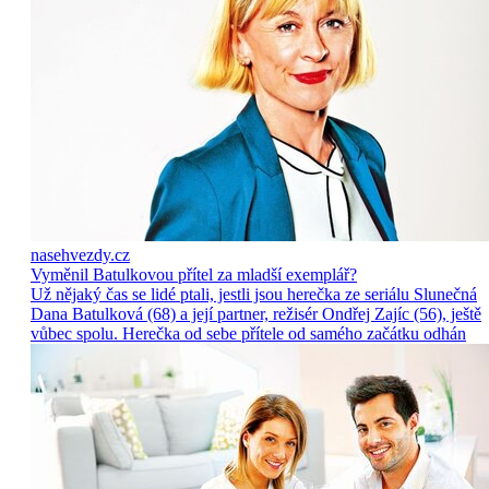
nasehvezdy.cz
Vyměnil Batulkovou přítel za mladší exemplář?
Už nějaký čas se lidé ptali, jestli jsou herečka ze seriálu Slunečná
Dana Batulková (68) a její partner, režisér Ondřej Zajíc (56), ještě
vůbec spolu. Herečka od sebe přítele od samého začátku odhán