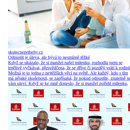
skutecnepribehy.cz
Odpustit je úleva, ale bývá to nesmírně těžké
Když se ukázalo, že si manžel našel milenku, rozhodla jsem se
trpělivě vyčkávat, přesvědčena, že se dříve či později vrátí k rodině
Možná je to jedna z nejtěžších věcí na světě. Ale každý, kdo s tím
má nějaké zkušenosti, se zapřísahá, že pokud odpustíte, znatelně s
vám uleví. Když se ke mně doneslo, že si manžel pořídil milenku,