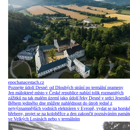
epochanacestach.cz
Poznejte údolí Desné: od Dlouhých strání po termální prameny
Jen málokteré místo v České republice nabízí tolik rozmanitých
zážitků na tak malém území jako údolí řeky Desné v srdci Jeseníků
Během jediného dne můžete nahlédnout do útrob jedné z
nejvýznamnějších vodních elektráren v Evropě, vydat se na horsk
hřebeny, projet se na koloběžce a den zakončit poznáváním památ
ve Velkých Losinách nebo v termálním