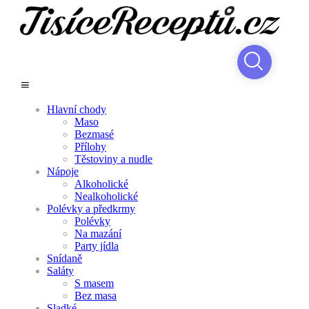
Hlavní chody
Maso
Bezmasé
Přílohy
Těstoviny a nudle
Nápoje
Alkoholické
Nealkoholické
Polévky a předkrmy
Polévky
Na mazání
Party jídla
Snídaně
Saláty
S masem
Bez masa
Sladké