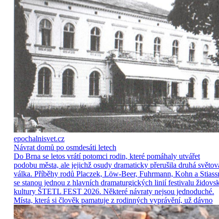
epochalnisvet.cz
Návrat domů po osmdesáti letech
Do Brna se letos vrátí potomci rodin, které pomáhaly utvářet
podobu města, ale jejichž osudy dramaticky přerušila druhá světov
válka. Příběhy rodů Placzek, Löw-Beer, Fuhrmann, Kohn a Stiass
se stanou jednou z hlavních dramaturgických linií festivalu židovs
kultury ŠTETL FEST 2026. Některé návraty nejsou jednoduché.
Místa, která si člověk pamatuje z rodinných vyprávění, už dávno