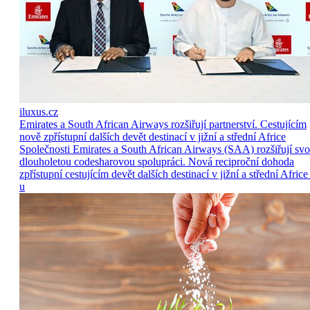
iluxus.cz
Emirates a South African Airways rozšiřují partnerství. Cestujícím
nově zpřístupní dalších devět destinací v jižní a střední Africe
Společnosti Emirates a South African Airways (SAA) rozšiřují sv
dlouholetou codesharovou spolupráci. Nová reciproční dohoda
zpřístupní cestujícím devět dalších destinací v jižní a střední Africe
u