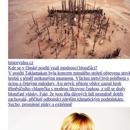
historyplus.cz
Kde se v čínské poušti vzali modroocí blonďáci?
V poušti Taklamakan byla koncem minulého století objevena stov
hrobů s téměř netknutými mumiemi. Všichni mrtví byli pohřbeni s
úctou a četnými milodary. Asi nejvíc přitom vědce zaujal hrob
tříměsíčního chlapečka s modrou filcovou čapkou, z níž se draly
blonďaté vlásky. Fakt, že jsou těla dávných lidí nesmírně dobře
zachovalá, přičítají odborníci zdejším klimatickým podmínkám.
Sucho, prosolené písky a extrémně