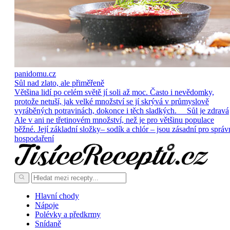
panidomu.cz
Sůl nad zlato, ale přiměřeně
Většina lidí po celém světě jí soli až moc. Často i nevědomky,
protože netuší, jak velké množství se jí skrývá v průmyslově
vyráběných potravinách, dokonce i těch sladkých. Sůl je zdravá
Ale v ani ne třetinovém množství, než je pro většinu populace
běžné. Její základní složky– sodík a chlór – jsou zásadní pro správ
hospodaření
Hlavní chody
Nápoje
Polévky a předkrmy
Snídaně