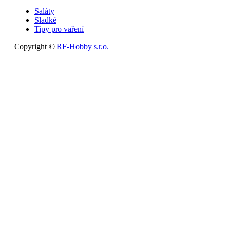
Saláty
Sladké
Tipy pro vaření
Copyright ©
RF-Hobby s.r.o.