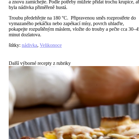
a znovu zamíchejte. Podle potřeby můžete přidat trochu krupice, a
byla nádivka přiměřeně hustá.
Troubu předehřejte na 180 °C. Připravenou směs rozprostřete do
vymazaného pekáčku nebo zapékací mísy, povrch uhlaďte,
pokapejte rozpuštěným máslem, vložte do trouby a pečte cca 30–4
minut dozlatova.
štítky
:
nádivka
,
Velikonoce
Další výborné recepty z rubriky