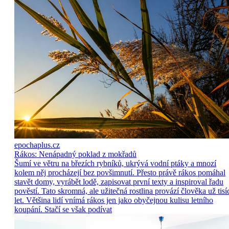
epochaplus.cz
Rákos: Nenápadný poklad z mokřadů
Šumí ve větru na březích rybníků, ukrývá vodní ptáky a mnozí
kolem něj procházejí bez povšimnutí. Přesto právě rákos pomáhal
stavět domy, vyrábět lodě, zapisovat první texty a inspiroval řadu
pověstí. Tato skromná, ale užitečná rostlina provází člověka už tisí
let. Většina lidí vnímá rákos jen jako obyčejnou kulisu letního
koupání. Stačí se však podívat