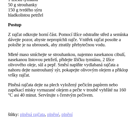
50 g strouhanky
150 g tvrdého sýru
hladkolistou petržel
Postup
Z rajčat odkrojte horní část. Pomocí lžíce odstraňte střed a semínka
dávejte pozor, abyste nepropíchli rajče. Vnitřek rajčat posolte a
položte je na ubrousek, aby ztratily přebytečnou vodu.
Mleté maso smíchejte se strouhankou, najemno nasekanou cibulí,
nasekanou listovou petrželí, přidejte lžičku tymiánu, 2 lžíce
olivového oleje, sůl a pepř. Směsí naplňte vydlabaná rajčata a
nahoru dejte nastrouhaný sýr, pokapejte olivovým olejem a přiklop
vršky rajčat.
Plněná rajčata dejte na plech vyložený pečicím papírem nebo
zapékací misky vymazané olejem a pečte v troubě vyhřáté na 160
°C asi 40 minut. Servírujte s čerstvým pečivem.
štítky
:
plněná rajčata
,
plněné
,
plnění