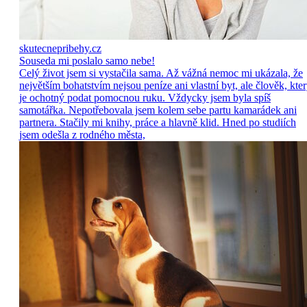
skutecnepribehy.cz
Souseda mi poslalo samo nebe!
Celý život jsem si vystačila sama. Až vážná nemoc mi ukázala, že
největším bohatstvím nejsou peníze ani vlastní byt, ale člověk, kte
je ochotný podat pomocnou ruku. Vždycky jsem byla spíš
samotářka. Nepotřebovala jsem kolem sebe partu kamarádek ani
partnera. Stačily mi knihy, práce a hlavně klid. Hned po studiích
jsem odešla z rodného města,