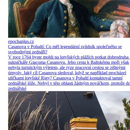
epochaplus.cz
Casanova v Pobaltí: Co měl legendární svůdník společného se
svobodnými zednáři?
V roce 1764 byste mohli na lotyšských plážích potkat dobrodruha 
sukničkáře Giacoma Casanovu. Jeho cesta k Baltskému moři však
nebyla turistickým výletem, ale ryze pracovní cestou se zištnými
úmysly. Jaký cíl Casanova sledoval, když se například procházel
uličkami lotyšské Rigy? Casanova v Pobaltí kontaktoval tamní
zednářské lóže. Nebyl v této oblasti žádným nováčkem, protože d
zednářské