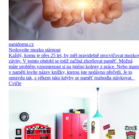
panidomu.cz
Nedovolte mozku stárnout
Každý, komu je přes 25 let, by měl pravidelně procvičovat mozko
závity. V tomto období se totiž začíná zhoršovat paměť. Možná
máte problém vzpomenout si na jméno kolegy z práce. Nebo marn
v paměti lovíte název knížky, kterou jste nedávno přečetli. Je to
opravdu tak, s věkem jako kdyby se paměť rozhodla stávkovat.
Cvičte