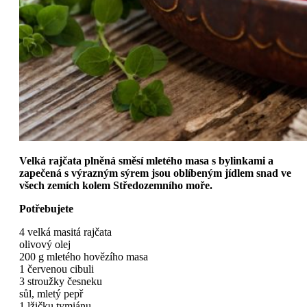
Velká rajčata plněná směsí mletého masa s bylinkami a
zapečená s výrazným sýrem jsou oblíbeným jídlem snad ve
všech zemích kolem Středozemního moře.
Potřebujete
4 velká masitá rajčata
olivový olej
200 g mletého hovězího masa
1 červenou cibuli
3 stroužky česneku
sůl, mletý pepř
1 lžičku tymiánu