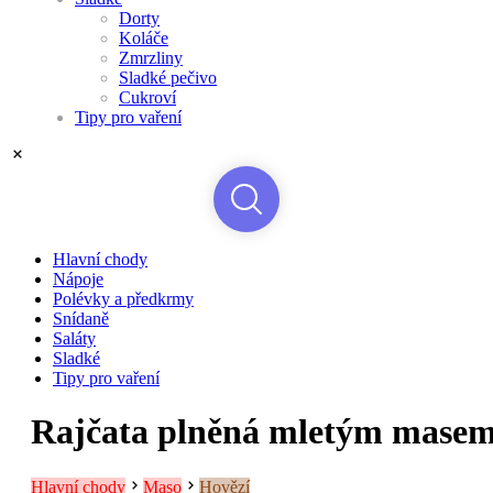
Dorty
Koláče
Zmrzliny
Sladké pečivo
Cukroví
Tipy pro vaření
Hlavní chody
Nápoje
Polévky a předkrmy
Snídaně
Saláty
Sladké
Tipy pro vaření
Rajčata plněná mletým mase
Hlavní chody
Maso
Hovězí