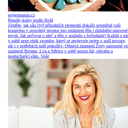
nejsemsama.cz
Rituály krásy podle živlů
Zjistěte, jak síla čtyř přírodních elementů dokáže proměnit vaši
koupelnu v posvátný prostor pro omlazení těla i zklidnění unavené
mysli. Jak pečovat o pleť a tělo v souladu s hvězdami? Každá z ná
v sobě nese otisk vesmíru, který se projevuje nejen v naší povaze,
ale i v potřebách naší pokožky. Ohnivá znamení Ženy narozené ve
znamení Berana, Lva a Střelce v sobě nesou žár, odvahu a
neutuchající elán. Vaše