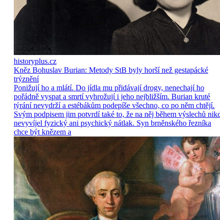
historyplus.cz
Kněz Bohuslav Burian: Metody StB byly horší než gestapácké
trýznění
Ponižují ho a mlátí. Do jídla mu přidávají drogy, nenechají ho
pořádně vyspat a smrtí vyhrožují i jeho nejbližším. Burian kruté
týrání nevydrží a estébákům podepíše všechno, co po něm chtějí.
Svým podpisem jim potvrdí také to, že na něj během výslechů nik
nevyvíjel fyzický ani psychický nátlak. Syn brněnského řezníka
chce být knězem a