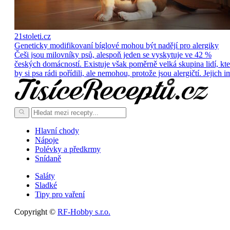
21stoleti.cz
Geneticky modifikovaní bíglové mohou být nadějí pro alergiky
Češi jsou milovníky psů, alespoň jeden se vyskytuje ve 42 %
českých domácností. Existuje však poměrně velká skupina lidí, kte
by si psa rádi pořídili, ale nemohou, protože jsou alergičtí. Jejich i
Hlavní chody
Nápoje
Polévky a předkrmy
Snídaně
Saláty
Sladké
Tipy pro vaření
Copyright ©
RF-Hobby s.r.o.