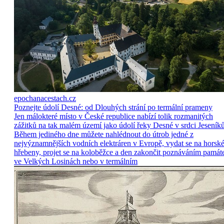
epochanacestach.cz
Poznejte údolí Desné: od Dlouhých strání po termální prameny
Jen málokteré místo v České republice nabízí tolik rozmanitých
zážitků na tak malém území jako údolí řeky Desné v srdci Jeseníků
Během jediného dne můžete nahlédnout do útrob jedné z
nejvýznamnějších vodních elektráren v Evropě, vydat se na horsk
hřebeny, projet se na koloběžce a den zakončit poznáváním památ
ve Velkých Losinách nebo v termálním