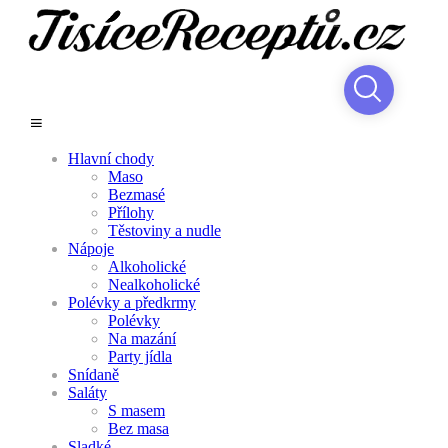
Hlavní chody
Maso
Bezmasé
Přílohy
Těstoviny a nudle
Nápoje
Alkoholické
Nealkoholické
Polévky a předkrmy
Polévky
Na mazání
Party jídla
Snídaně
Saláty
S masem
Bez masa
Sladké