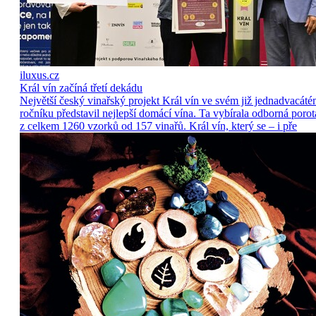
iluxus.cz
Král vín začíná třetí dekádu
Největší český vinařský projekt Král vín ve svém již jednadvacát
ročníku představil nejlepší domácí vína. Ta vybírala odborná porot
z celkem 1260 vzorků od 157 vinařů. Král vín, který se – i pře