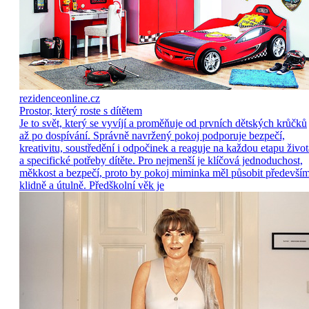
rezidenceonline.cz
Prostor, který roste s dítětem
Je to svět, který se vyvíjí a proměňuje od prvních dětských krůčků
až po dospívání. Správně navržený pokoj podporuje bezpečí,
kreativitu, soustředění i odpočinek a reaguje na každou etapu život
a specifické potřeby dítěte. Pro nejmenší je klíčová jednoduchost,
měkkost a bezpečí, proto by pokoj miminka měl působit předevší
klidně a útulně. Předškolní věk je