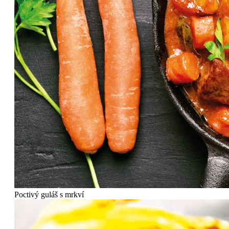
Poctivý guláš s mrkví