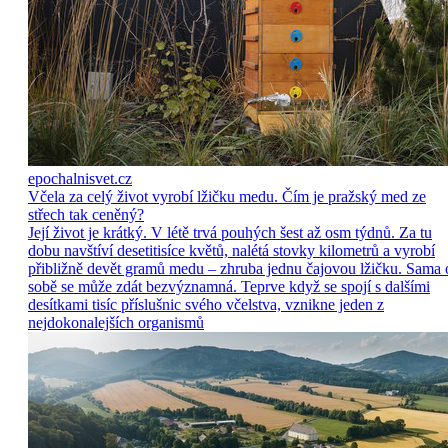
epochalnisvet.cz
Včela za celý život vyrobí lžičku medu. Čím je pražský med ze
střech tak ceněný?
Její život je krátký. V létě trvá pouhých šest až osm týdnů. Za tu
dobu navštíví desetitisíce květů, nalétá stovky kilometrů a vyrobí
přibližně devět gramů medu – zhruba jednu čajovou lžičku. Sama 
sobě se může zdát bezvýznamná. Teprve když se spojí s dalšími
desítkami tisíc příslušnic svého včelstva, vznikne jeden z
nejdokonalejších organismů