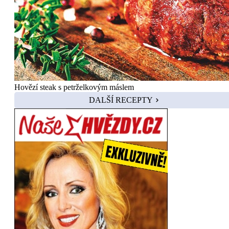
Hovězí steak s petrželkovým máslem
DALŠÍ RECEPTY