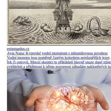
enigmaplus.cz
Ayia Napa: Kyperské vodní monstrum s mírumilovnou povahou
Vodní monstra jsou poměrně častým koloritem nejrůznějších jezer,
řek či ostrovů. Mnozí skeptici to přikládají hlavně snaze dané míst
zviditelnit a přitáhnout k němu pozornost záhadám nakloněných tu