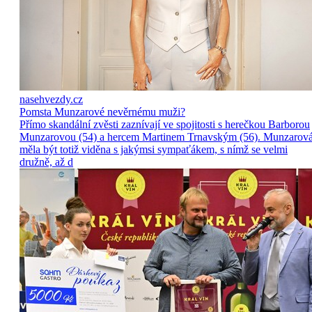
nasehvezdy.cz
Pomsta Munzarové nevěrnému muži?
Přímo skandální zvěsti zaznívají ve spojitosti s herečkou Barborou
Munzarovou (54) a hercem Martinem Trnavským (56). Munzarov
měla být totiž viděna s jakýmsi sympaťákem, s nímž se velmi
družně, až d