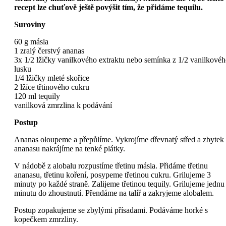
recept lze chuťově ještě povýšit tím, že přidáme tequilu.
Suroviny
60 g másla
1 zralý čerstvý ananas
3x 1/2 lžičky vanilkového extraktu nebo semínka z 1/2 vanilkové
lusku
1/4 lžičky mleté skořice
2 lžíce třtinového cukru
120 ml tequily
vanilková zmrzlina k podávání
Postup
Ananas oloupeme a přepůlíme. Vykrojíme dřevnatý střed a zbytek
ananasu nakrájíme na tenké plátky.
V nádobě z alobalu rozpustíme třetinu másla. Přidáme třetinu
ananasu, třetinu koření, posypeme třetinou cukru. Grilujeme 3
minuty po každé straně. Zalijeme třetinou tequily. Grilujeme jednu
minutu do zhoustnutí. Přendáme na talíř a zakryjeme alobalem.
Postup zopakujeme se zbylými přísadami. Podáváme horké s
kopečkem zmrzliny.