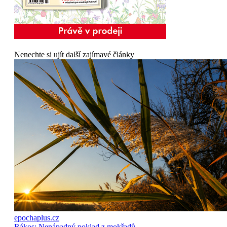
Nenechte si ujít další zajímavé články
epochaplus.cz
Rákos: Nenápadný poklad z mokřadů