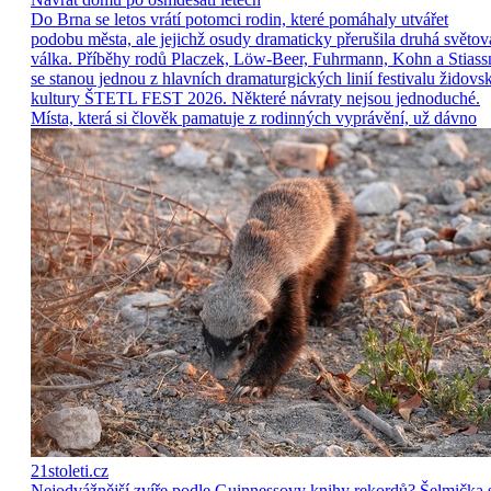
Do Brna se letos vrátí potomci rodin, které pomáhaly utvářet
podobu města, ale jejichž osudy dramaticky přerušila druhá světov
válka. Příběhy rodů Placzek, Löw-Beer, Fuhrmann, Kohn a Stiass
se stanou jednou z hlavních dramaturgických linií festivalu židovs
kultury ŠTETL FEST 2026. Některé návraty nejsou jednoduché.
Místa, která si člověk pamatuje z rodinných vyprávění, už dávno
21stoleti.cz
Nejodvážnější zvíře podle Guinnessovy knihy rekordů? Šelmička 