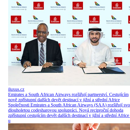
iluxus.cz
Emirates a South African Airways rozšiřují partnerství. Cestujícím
nově zpřístupní dalších devět destinací v jižní a střední Africe
Společnosti Emirates a South African Airways (SAA) rozšiřují sv
dlouholetou codesharovou spolupráci. Nová reciproční dohoda
zpřístupní cestujícím devět dalších destinací v jižní a střední Africe
u