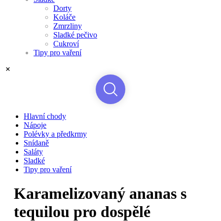
Dorty
Koláče
Zmrzliny
Sladké pečivo
Cukroví
Tipy pro vaření
Hlavní chody
Nápoje
Polévky a předkrmy
Snídaně
Saláty
Sladké
Tipy pro vaření
Karamelizovaný ananas s
tequilou pro dospělé