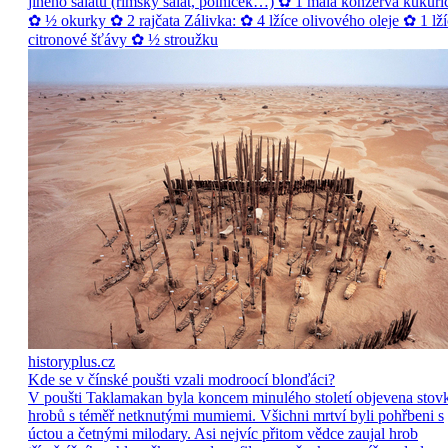
jiného salátu (římský salát, polníček…) ✿ 1 malá konzerva kukuři
✿ ½ okurky ✿ 2 rajčata Zálivka: ✿ 4 lžíce olivového oleje ✿ 1 lží
citronové šťávy ✿ ½ stroužku
historyplus.cz
Kde se v čínské poušti vzali modroocí blonďáci?
V poušti Taklamakan byla koncem minulého století objevena stov
hrobů s téměř netknutými mumiemi. Všichni mrtví byli pohřbeni s
úctou a četnými milodary. Asi nejvíc přitom vědce zaujal hrob