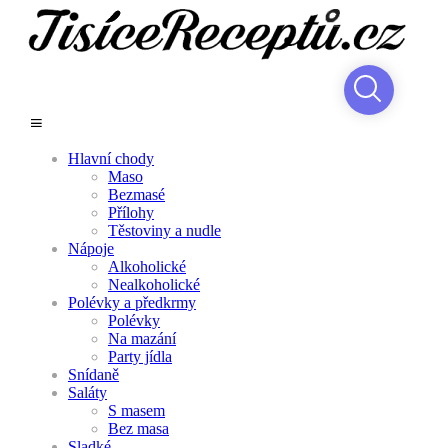
Hlavní chody
Maso
Bezmasé
Přílohy
Těstoviny a nudle
Nápoje
Alkoholické
Nealkoholické
Polévky a předkrmy
Polévky
Na mazání
Party jídla
Snídaně
Saláty
S masem
Bez masa
Sladké