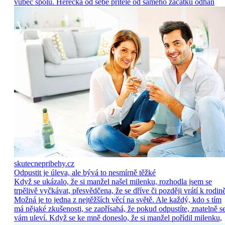
vůbec spolu. Herečka od sebe přítele od samého začátku odhán
skutecnepribehy.cz
Odpustit je úleva, ale bývá to nesmírně těžké
Když se ukázalo, že si manžel našel milenku, rozhodla jsem se
trpělivě vyčkávat, přesvědčena, že se dříve či později vrátí k rodině
Možná je to jedna z nejtěžších věcí na světě. Ale každý, kdo s tím
má nějaké zkušenosti, se zapřísahá, že pokud odpustíte, znatelně s
vám uleví. Když se ke mně doneslo, že si manžel pořídil milenku,