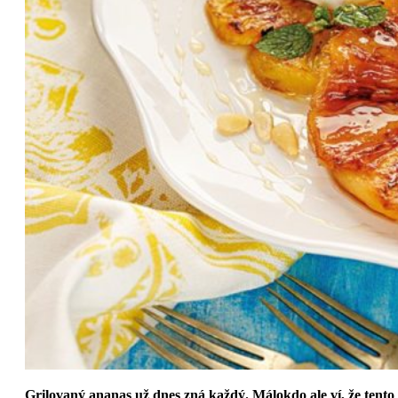
Grilovaný ananas už dnes zná každý. Málokdo ale ví, že tento