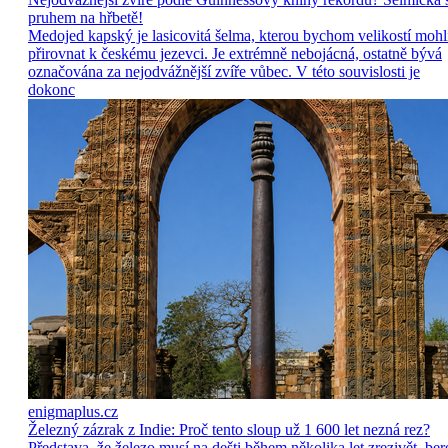
pruhem na hřbetě!
Medojed kapský je lasicovitá šelma, kterou bychom velikostí mohl
přirovnat k českému jezevci. Je extrémně nebojácná, ostatně bývá
označována za nejodvážnější zvíře vůbec. V této souvislosti je
dokonc
enigmaplus.cz
Železný zázrak z Indie: Proč tento sloup už 1 600 let nezná rez?
Představa, že železo musí na dešti během několika let zrezivět, ber