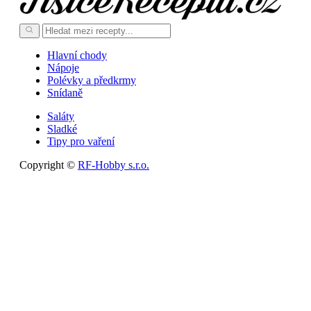
Hlavní chody
Nápoje
Polévky a předkrmy
Snídaně
Saláty
Sladké
Tipy pro vaření
Copyright ©
RF-Hobby s.r.o.