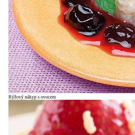
Rýžový nákyp s ovocem