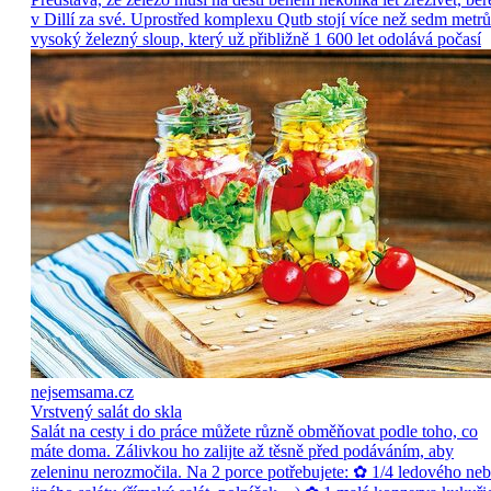
v Dillí za své. Uprostřed komplexu Qutb stojí více než sedm metrů
vysoký železný sloup, který už přibližně 1 600 let odolává počasí
nejsemsama.cz
Vrstvený salát do skla
Salát na cesty i do práce můžete různě obměňovat podle toho, co
máte doma. Zálivkou ho zalijte až těsně před podáváním, aby
zeleninu nerozmočila. Na 2 porce potřebujete: ✿ 1/4 ledového ne