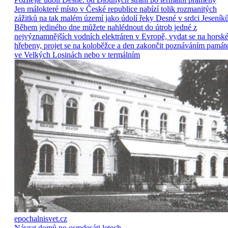
Jen málokteré místo v České republice nabízí tolik rozmanitých
zážitků na tak malém území jako údolí řeky Desné v srdci Jeseníků
Během jediného dne můžete nahlédnout do útrob jedné z
nejvýznamnějších vodních elektráren v Evropě, vydat se na horsk
hřebeny, projet se na koloběžce a den zakončit poznáváním památ
ve Velkých Losinách nebo v termálním
epochalnisvet.cz
Návrat domů po osmdesáti letech