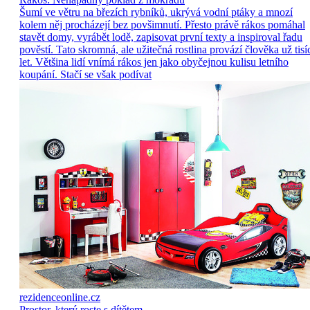
Šumí ve větru na březích rybníků, ukrývá vodní ptáky a mnozí
kolem něj procházejí bez povšimnutí. Přesto právě rákos pomáhal
stavět domy, vyrábět lodě, zapisovat první texty a inspiroval řadu
pověstí. Tato skromná, ale užitečná rostlina provází člověka už tisí
let. Většina lidí vnímá rákos jen jako obyčejnou kulisu letního
koupání. Stačí se však podívat
rezidenceonline.cz
Prostor, který roste s dítětem