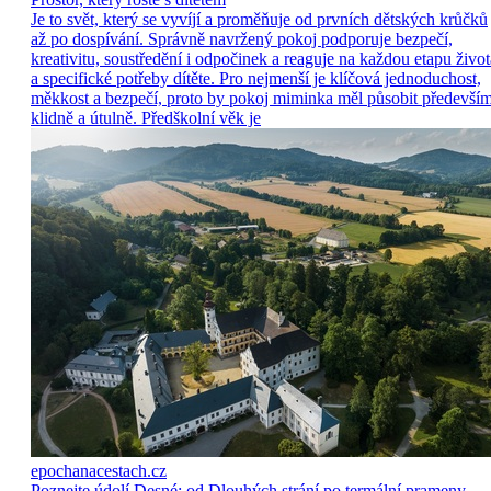
Je to svět, který se vyvíjí a proměňuje od prvních dětských krůčků
až po dospívání. Správně navržený pokoj podporuje bezpečí,
kreativitu, soustředění i odpočinek a reaguje na každou etapu život
a specifické potřeby dítěte. Pro nejmenší je klíčová jednoduchost,
měkkost a bezpečí, proto by pokoj miminka měl působit předevší
klidně a útulně. Předškolní věk je
epochanacestach.cz
Poznejte údolí Desné: od Dlouhých strání po termální prameny