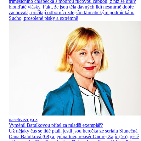
tříměsíčního chlapečka s modrou filcovou čapkou, z níž se draly
blonďaté vlásky. Fakt, že jsou těla dávných lidí nesmírně dobře
zachovalá, přičítají odborníci zdejším klimatickým podmínkám.
Sucho, prosolené písky a extrémně
nasehvezdy.cz
Vyměnil Batulkovou přítel za mladší exemplář?
Už nějaký čas se lidé ptali, jestli jsou herečka ze seriálu Slunečná
Dana Batulková (68) a její partner, režisér Ondřej Zajíc (56), ještě