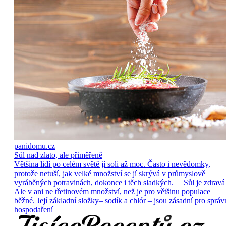
panidomu.cz
Sůl nad zlato, ale přiměřeně
Většina lidí po celém světě jí soli až moc. Často i nevědomky,
protože netuší, jak velké množství se jí skrývá v průmyslově
vyráběných potravinách, dokonce i těch sladkých. Sůl je zdravá
Ale v ani ne třetinovém množství, než je pro většinu populace
běžné. Její základní složky– sodík a chlór – jsou zásadní pro správ
hospodaření