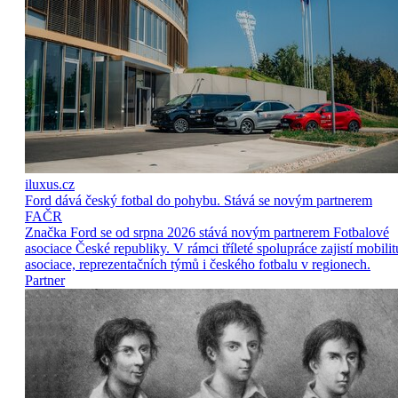
iluxus.cz
Ford dává český fotbal do pohybu. Stává se novým partnerem
FAČR
Značka Ford se od srpna 2026 stává novým partnerem Fotbalové
asociace České republiky. V rámci tříleté spolupráce zajistí mobilit
asociace, reprezentačních týmů i českého fotbalu v regionech.
Partner