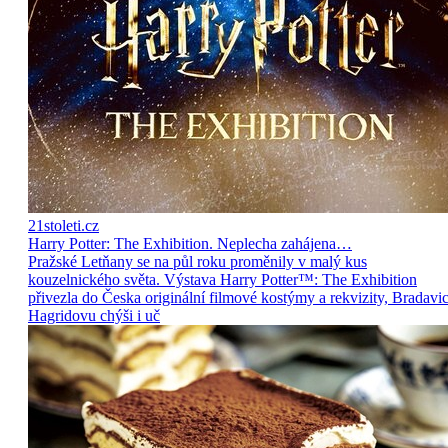
21stoleti.cz
Harry Potter: The Exhibition. Neplecha zahájena…
Pražské Letňany se na půl roku proměnily v malý kus
kouzelnického světa. Výstava Harry Potter™: The Exhibition
přivezla do Česka originální filmové kostýmy a rekvizity, Bradavic
Hagridovu chýši i uč