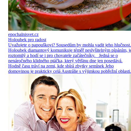
epochalnisvet.cz
Holoubek pro radost
Uvažujete o papouškovi? Sousedům by mohla vadit jeho hlučnost.
Holoubek diamantový komunikuje téměř neslyšitelným pípáním, j
roztomilý a hodí se i pro chovatele začátečníky. Jedná se o
nenáročného klidného ptáčka, který většinu dne jen posedává.
Hodně času tráví na zemi, kde sbírá zbytky semínek Jeho
domovinou je prakticky celá Austrálie s výjimkou pobřežní oblasti