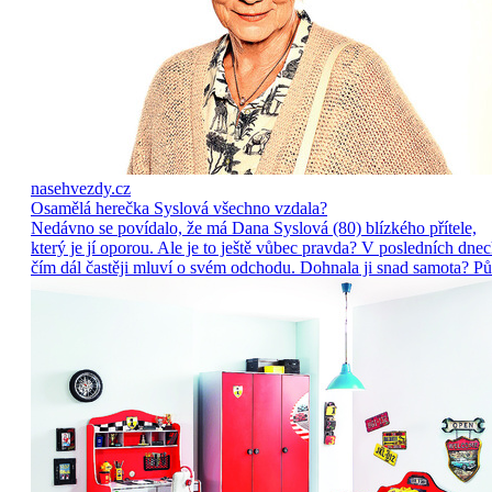
nasehvezdy.cz
Osamělá herečka Syslová všechno vzdala?
Nedávno se povídalo, že má Dana Syslová (80) blízkého přítele,
který je jí oporou. Ale je to ještě vůbec pravda? V posledních dne
čím dál častěji mluví o svém odchodu. Dohnala ji snad samota? Pů