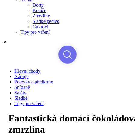
Dorty
Koláče
Zmrzliny
Sladké pečivo
Cukroví
Tipy pro vaření
Hlavní chody
Nápoje
Polévky a předkrmy
Snídaně
Saláty
Sladké
Tipy pro vaření
Fantastická domácí čokoládov
zmrzlina