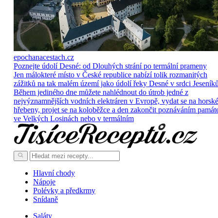
epochanacestach.cz
Poznejte údolí Desné: od Dlouhých strání po termální prameny
Jen málokteré místo v České republice nabízí tolik rozmanitých
zážitků na tak malém území jako údolí řeky Desné v srdci Jeseníků
Během jediného dne můžete nahlédnout do útrob jedné z
nejvýznamnějších vodních elektráren v Evropě, vydat se na horsk
hřebeny, projet se na koloběžce a den zakončit poznáváním památ
ve Velkých Losinách nebo v termálním
Hlavní chody
Nápoje
Polévky a předkrmy
Snídaně
Saláty