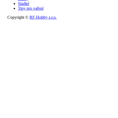
Sladké
Tipy pro vaření
Copyright ©
RF-Hobby s.r.o.