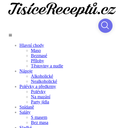
Hlavní chody
Maso
Bezmasé
Přílohy
Těstoviny a nudle
Nápoje
Alkoholické
Nealkoholické
Polévky a předkrmy
Polévky
Na mazání
Party jídla
Snídaně
Saláty
S masem
Bez masa
Sladké