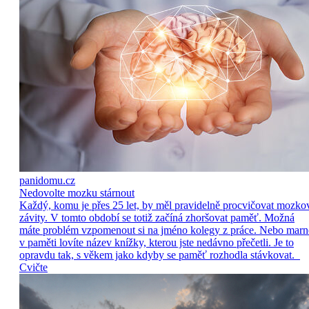
panidomu.cz
Nedovolte mozku stárnout
Každý, komu je přes 25 let, by měl pravidelně procvičovat mozko
závity. V tomto období se totiž začíná zhoršovat paměť. Možná
máte problém vzpomenout si na jméno kolegy z práce. Nebo marn
v paměti lovíte název knížky, kterou jste nedávno přečetli. Je to
opravdu tak, s věkem jako kdyby se paměť rozhodla stávkovat.
Cvičte