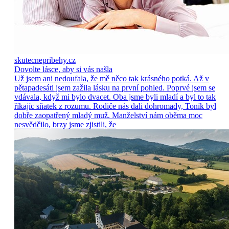
skutecnepribehy.cz
Dovolte lásce, aby si vás našla
Už jsem ani nedoufala, že mě něco tak krásného potká. Až v
pětapadesáti jsem zažila lásku na první pohled. Poprvé jsem se
vdávala, když mi bylo dvacet. Oba jsme byli mladí a byl to tak
říkajíc sňatek z rozumu. Rodiče nás dali dohromady, Toník byl
dobře zaopatřený mladý muž. Manželství nám oběma moc
nesvědčilo, brzy jsme zjistili, že