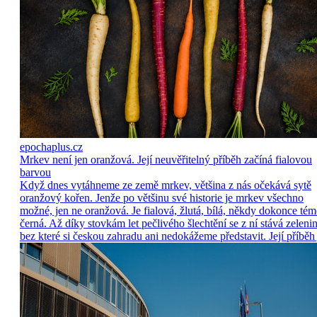
epochaplus.cz
Mrkev není jen oranžová. Její neuvěřitelný příběh začíná fialovou
barvou
Když dnes vytáhneme ze země mrkev, většina z nás očekává sytě
oranžový kořen. Jenže po většinu své historie je mrkev všechno
možné, jen ne oranžová. Je fialová, žlutá, bílá, někdy dokonce tém
černá. Až díky stovkám let pečlivého šlechtění se z ní stává zelenin
bez které si českou zahradu ani nedokážeme představit. Její příběh 