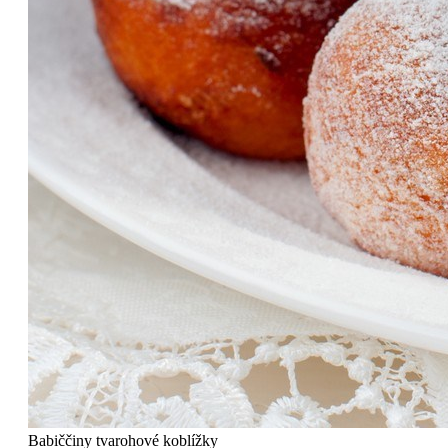
Babiččiny tvarohové koblížky