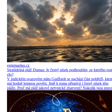
enigmaplus.cz
Strašidelná pláž Dumas: Je černý písek podhoubím, ze kterého ros
zlo?
V indickém svazovém státu Gudžarát se nachází část pobřeží, kter
má hodně temnou pověst. Jistě k tomu přispívá i černý písek této
pláže. Proč má pláž takové netypické zbarvení? Nakolik jsou prav