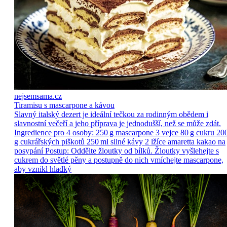
nejsemsama.cz
Tiramisu s mascarpone a kávou
Slavný italský dezert je ideální tečkou za rodinným obědem i
slavnostní večeří a jeho příprava je jednodušší, než se může zdát.
Ingredience pro 4 osoby: 250 g mascarpone 3 vejce 80 g cukru 20
g cukrářských piškotů 250 ml silné kávy 2 lžíce amaretta kakao na
posypání Postup: Oddělte žloutky od bílků. Žloutky vyšlehejte s
cukrem do světlé pěny a postupně do nich vmíchejte mascarpone,
aby vznikl hladký