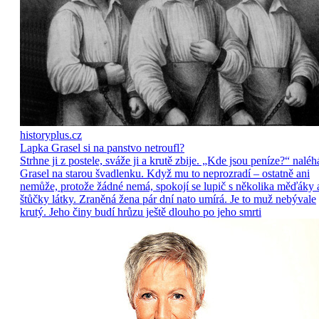
historyplus.cz
Lapka Grasel si na panstvo netroufl?
Strhne ji z postele, sváže ji a krutě zbije. „Kde jsou peníze?“ naléh
Grasel na starou švadlenku. Když mu to neprozradí – ostatně ani
nemůže, protože žádné nemá, spokojí se lupič s několika měďáky 
štůčky látky. Zraněná žena pár dní nato umírá. Je to muž nebývale
krutý. Jeho činy budí hrůzu ještě dlouho po jeho smrti