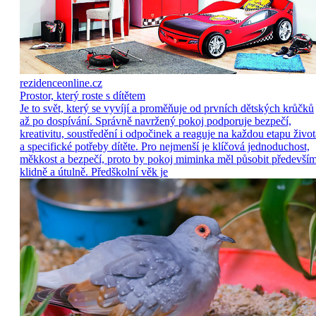
rezidenceonline.cz
Prostor, který roste s dítětem
Je to svět, který se vyvíjí a proměňuje od prvních dětských krůčků
až po dospívání. Správně navržený pokoj podporuje bezpečí,
kreativitu, soustředění i odpočinek a reaguje na každou etapu život
a specifické potřeby dítěte. Pro nejmenší je klíčová jednoduchost,
měkkost a bezpečí, proto by pokoj miminka měl působit předevší
klidně a útulně. Předškolní věk je