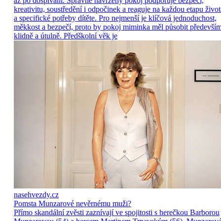
až po dospívání. Správně navržený pokoj podporuje bezpečí,
kreativitu, soustředění i odpočinek a reaguje na každou etapu život
a specifické potřeby dítěte. Pro nejmenší je klíčová jednoduchost,
měkkost a bezpečí, proto by pokoj miminka měl působit předevší
klidně a útulně. Předškolní věk je
nasehvezdy.cz
Pomsta Munzarové nevěrnému muži?
Přímo skandální zvěsti zaznívají ve spojitosti s herečkou Barborou