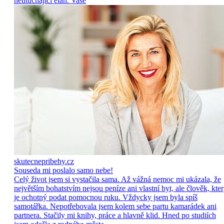
neutuchající elán. Vaše
skutecnepribehy.cz
Souseda mi poslalo samo nebe!
Celý život jsem si vystačila sama. Až vážná nemoc mi ukázala, že
největším bohatstvím nejsou peníze ani vlastní byt, ale člověk, kte
je ochotný podat pomocnou ruku. Vždycky jsem byla spíš
samotářka. Nepotřebovala jsem kolem sebe partu kamarádek ani
partnera. Stačily mi knihy, práce a hlavně klid. Hned po studiích