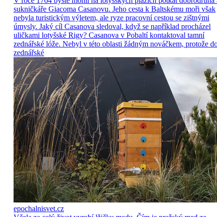
V roce 1764 byste mohli na lotyšských plážích potkat dobrodruha 
sukničkáře Giacoma Casanovu. Jeho cesta k Baltskému moři však
nebyla turistickým výletem, ale ryze pracovní cestou se zištnými
úmysly. Jaký cíl Casanova sledoval, když se například procházel
uličkami lotyšské Rigy? Casanova v Pobaltí kontaktoval tamní
zednářské lóže. Nebyl v této oblasti žádným nováčkem, protože d
zednářské
epochalnisvet.cz