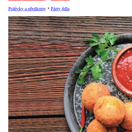
Polévky a předkrmy
Párty jídla