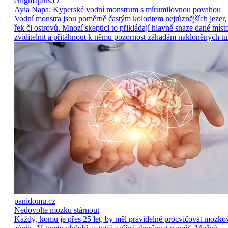
enigmaplus.cz
Ayia Napa: Kyperské vodní monstrum s mírumilovnou povahou
Vodní monstra jsou poměrně častým koloritem nejrůznějších jezer,
řek či ostrovů. Mnozí skeptici to přikládají hlavně snaze dané míst
zviditelnit a přitáhnout k němu pozornost záhadám nakloněných tu
panidomu.cz
Nedovolte mozku stárnout
Každý, komu je přes 25 let, by měl pravidelně procvičovat mozko