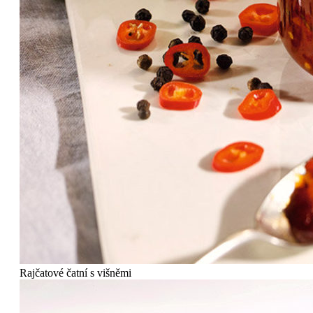
Rajčatové čatní s višněmi