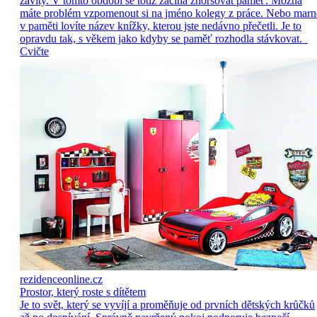
závity. V tomto období se totiž začíná zhoršovat paměť. Možná
máte problém vzpomenout si na jméno kolegy z práce. Nebo marn
v paměti lovíte název knížky, kterou jste nedávno přečetli. Je to
opravdu tak, s věkem jako kdyby se paměť rozhodla stávkovat.
Cvičte
rezidenceonline.cz
Prostor, který roste s dítětem
Je to svět, který se vyvíjí a proměňuje od prvních dětských krůčků