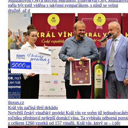
Munzarovou (54) a hercem Martinem Trnavským (56). Munzarov
měla být totiž viděna s jakýmsi sympaťákem, s nímž se velmi
družně, až d
iluxus.cz
Král vín začíná třetí dekádu
Největší český vinařský projekt Král vín ve svém již jednadvacát
ročníku představil nejlepší domácí vína. Ta vybírala odborná porot
z celkem 1260 vzorků od 157 vinařů. Král vín, který se – i pře