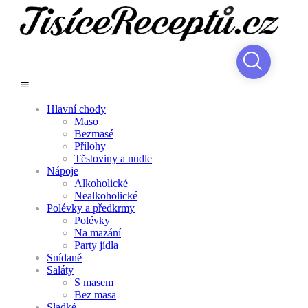
Hlavní chody
Maso
Bezmasé
Přílohy
Těstoviny a nudle
Nápoje
Alkoholické
Nealkoholické
Polévky a předkrmy
Polévky
Na mazání
Party jídla
Snídaně
Saláty
S masem
Bez masa
Sladké