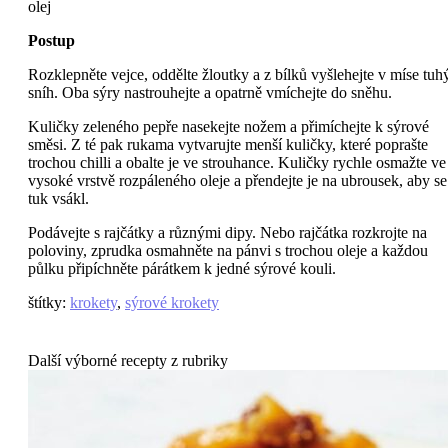
olej
Postup
Rozklepněte vejce, oddělte žloutky a z bílků vyšlehejte v míse tuh
sníh. Oba sýry nastrouhejte a opatrně vmíchejte do sněhu.
Kuličky zeleného pepře nasekejte nožem a přimíchejte k sýrové
směsi. Z té pak rukama vytvarujte menší kuličky, které poprašte
trochou chilli a obalte je ve strouhance. Kuličky rychle osmažte ve
vysoké vrstvě rozpáleného oleje a přendejte je na ubrousek, aby se
tuk vsákl.
Podávejte s rajčátky a různými dipy. Nebo rajčátka rozkrojte na
poloviny, zprudka osmahněte na pánvi s trochou oleje a každou
půlku připíchněte párátkem k jedné sýrové kouli.
štítky
:
krokety
,
sýrové krokety
Další výborné recepty z rubriky