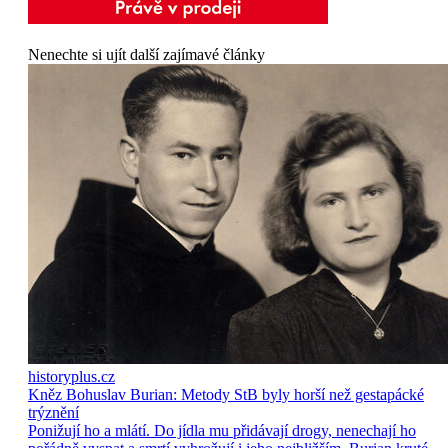
Nenechte si ujít další zajímavé články
historyplus.cz
Kněz Bohuslav Burian: Metody StB byly horší než gestapácké
trýznění
Ponižují ho a mlátí. Do jídla mu přidávají drogy, nenechají ho