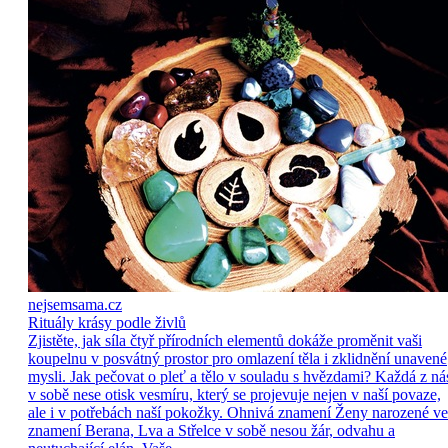
nejsemsama.cz
Rituály krásy podle živlů
Zjistěte, jak síla čtyř přírodních elementů dokáže proměnit vaši
koupelnu v posvátný prostor pro omlazení těla i zklidnění unavené
mysli. Jak pečovat o pleť a tělo v souladu s hvězdami? Každá z ná
v sobě nese otisk vesmíru, který se projevuje nejen v naší povaze,
ale i v potřebách naší pokožky. Ohnivá znamení Ženy narozené ve
znamení Berana, Lva a Střelce v sobě nesou žár, odvahu a