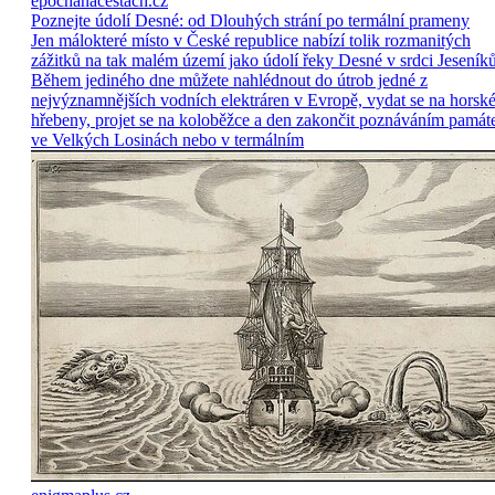
epochanacestach.cz
Poznejte údolí Desné: od Dlouhých strání po termální prameny
Jen málokteré místo v České republice nabízí tolik rozmanitých
zážitků na tak malém území jako údolí řeky Desné v srdci Jeseníků
Během jediného dne můžete nahlédnout do útrob jedné z
nejvýznamnějších vodních elektráren v Evropě, vydat se na horsk
hřebeny, projet se na koloběžce a den zakončit poznáváním památ
ve Velkých Losinách nebo v termálním