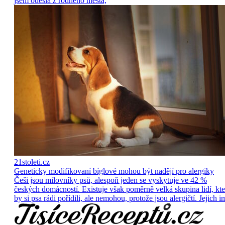
jsem odešla z rodného města,
21stoleti.cz
Geneticky modifikovaní bíglové mohou být nadějí pro alergiky
Češi jsou milovníky psů, alespoň jeden se vyskytuje ve 42 %
českých domácností. Existuje však poměrně velká skupina lidí, kte
by si psa rádi pořídili, ale nemohou, protože jsou alergičtí. Jejich i