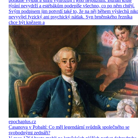
pořádně vyspat a smrtí vyhrožují i jeho nejbližším. Burian kruté
týrání nevydrží a estébákům podepíše všechno, co po něm chtějí.
Svým podpisem jim potvrdí také to, že na něj během výslechů nik
nevyvíjel fyzický ani psychický nátlak. Syn brněnského řezníka
chce být knězem a
epochaplus.cz
Casanova v Pobaltí: Co měl legendární svůdník společného se
svobodnými zednáři?