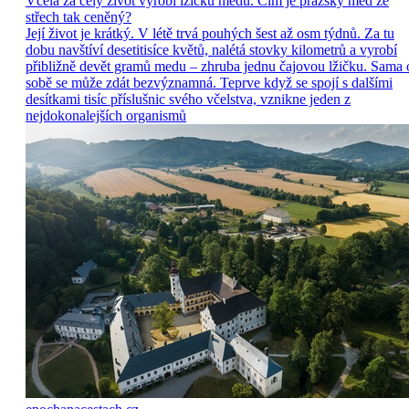
Včela za celý život vyrobí lžičku medu. Čím je pražský med ze
střech tak ceněný?
Její život je krátký. V létě trvá pouhých šest až osm týdnů. Za tu
dobu navštíví desetitisíce květů, nalétá stovky kilometrů a vyrobí
přibližně devět gramů medu – zhruba jednu čajovou lžičku. Sama 
sobě se může zdát bezvýznamná. Teprve když se spojí s dalšími
desítkami tisíc příslušnic svého včelstva, vznikne jeden z
nejdokonalejších organismů