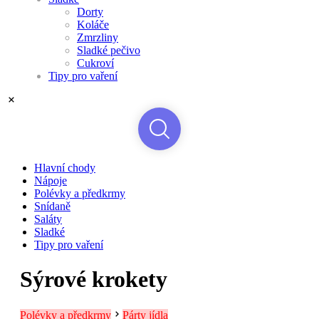
Dorty
Koláče
Zmrzliny
Sladké pečivo
Cukroví
Tipy pro vaření
Hlavní chody
Nápoje
Polévky a předkrmy
Snídaně
Saláty
Sladké
Tipy pro vaření
Sýrové krokety
Polévky a předkrmy
Párty jídla