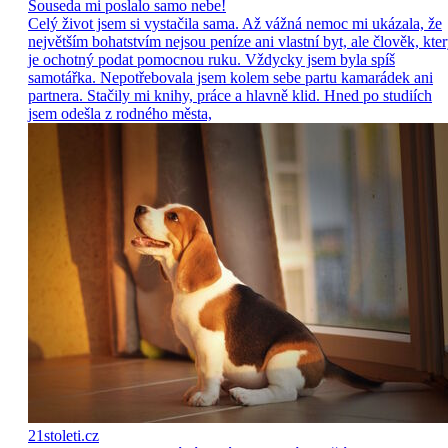
Souseda mi poslalo samo nebe!
Celý život jsem si vystačila sama. Až vážná nemoc mi ukázala, že
největším bohatstvím nejsou peníze ani vlastní byt, ale člověk, kte
je ochotný podat pomocnou ruku. Vždycky jsem byla spíš
samotářka. Nepotřebovala jsem kolem sebe partu kamarádek ani
partnera. Stačily mi knihy, práce a hlavně klid. Hned po studiích
jsem odešla z rodného města,
21stoleti.cz