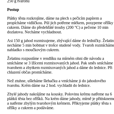
250 g tvarohu
Postup
Plátky těsta rozkrojíme, dáme na plech s pečicím papírem a
propícháme vidličkou. Půl jich potřeme mlékem, posypeme oříšky
cukrem. Dáme do předehřáté trouby (200 °C) a pečeme 10 min
dozlatova. Necháme vychladnout.
Asi 150 g jahod rozmixujeme, zbývající dáme do ledničky. Želati
necháme 5 min bobtnat v trošce studené vody. Tvaroh rozmíchám
nahladko s moučkovým cukrem.
Želatinu rozpustíme v rendlíku na mírném ohni dle návodu a
smícháme se 3 lžícemi rozmixovaných jahod. Pak směs smícháme 
tvarohem a zbytkem rozmixovaných jahod a dáme do lednice. Při
chlazení občas promícháme.
Než ztuhne, ušleháme šlehačku a vmícháme ji do jahodového
tvarohu. Krém dáme na 2 hod. vychladit do lednice.
Zbylé jahody nakrájíme na kousky. Polovinu krému natřeme na 6
plátků těsta bez oříšků. Na krém dáme jahody, mírně je přitisknem
a natřeme zbylým tvarohovým krémem. Přikryjeme plátky těsta s
oříšky a cukrem a podáváme.