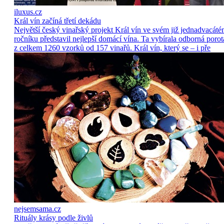
iluxus.cz
Král vín začíná třetí dekádu
Největší český vinařský projekt Král vín ve svém již jednadvacát
ročníku představil nejlepší domácí vína. Ta vybírala odborná porot
z celkem 1260 vzorků od 157 vinařů. Král vín, který se – i pře
nejsemsama.cz
Rituály krásy podle živlů