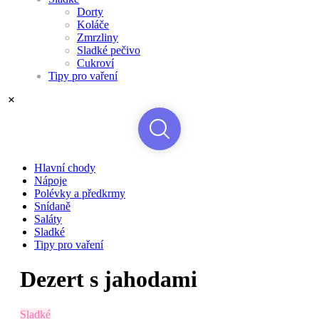
Dorty
Koláče
Zmrzliny
Sladké pečivo
Cukroví
Tipy pro vaření
Hlavní chody
Nápoje
Polévky a předkrmy
Snídaně
Saláty
Sladké
Tipy pro vaření
Dezert s jahodami
Sladké