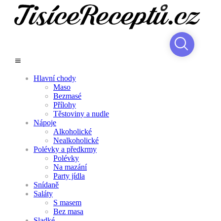
Hlavní chody
Maso
Bezmasé
Přílohy
Těstoviny a nudle
Nápoje
Alkoholické
Nealkoholické
Polévky a předkrmy
Polévky
Na mazání
Party jídla
Snídaně
Saláty
S masem
Bez masa
Sladké