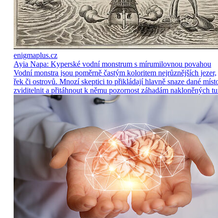
enigmaplus.cz
Ayia Napa: Kyperské vodní monstrum s mírumilovnou povahou
Vodní monstra jsou poměrně častým koloritem nejrůznějších jezer,
řek či ostrovů. Mnozí skeptici to přikládají hlavně snaze dané míst
zviditelnit a přitáhnout k němu pozornost záhadám nakloněných tu