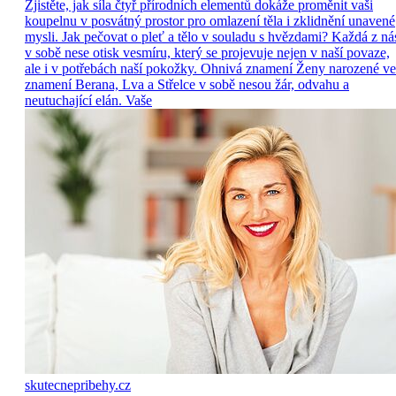
Zjistěte, jak síla čtyř přírodních elementů dokáže proměnit vaši
koupelnu v posvátný prostor pro omlazení těla i zklidnění unavené
mysli. Jak pečovat o pleť a tělo v souladu s hvězdami? Každá z ná
v sobě nese otisk vesmíru, který se projevuje nejen v naší povaze,
ale i v potřebách naší pokožky. Ohnivá znamení Ženy narozené ve
znamení Berana, Lva a Střelce v sobě nesou žár, odvahu a
neutuchající elán. Vaše
skutecnepribehy.cz