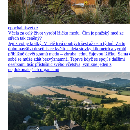
epochalnisvet.cz
Včela za celý život vyrobí lžičku medu. Čím je pražský med ze
střech tak ceněný?
Její život je krátký. V létě trvá pouhých šest až osm týdnů. Za tu
dobu navštíví desetitisíce květů, nalétá stovky kilometrů a vyrobí
přibližně devět gramů medu – zhruba jednu čajovou lžičku. Sama 
sobě se může zdát bezvýznamná. Teprve když se spojí s dalšími
desítkami tisíc příslušnic svého včelstva, vznikne jeden z
nejdokonalejších organismů