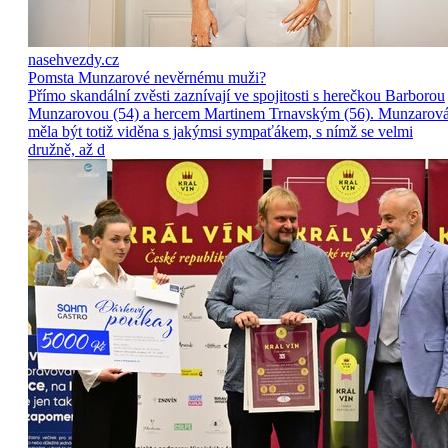
nasehvezdy.cz
Pomsta Munzarové nevěrnému muži?
Přímo skandální zvěsti zaznívají ve spojitosti s herečkou Barborou
Munzarovou (54) a hercem Martinem Trnavským (56). Munzarov
měla být totiž viděna s jakýmsi sympaťákem, s nímž se velmi
družně, až d