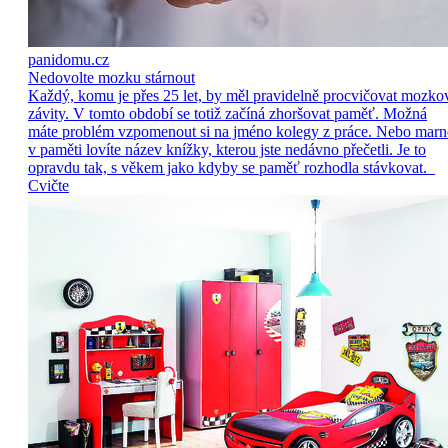
panidomu.cz
Nedovolte mozku stárnout
Každý, komu je přes 25 let, by měl pravidelně procvičovat mozko
závity. V tomto období se totiž začíná zhoršovat paměť. Možná
máte problém vzpomenout si na jméno kolegy z práce. Nebo marn
v paměti lovíte název knížky, kterou jste nedávno přečetli. Je to
opravdu tak, s věkem jako kdyby se paměť rozhodla stávkovat.
Cvičte