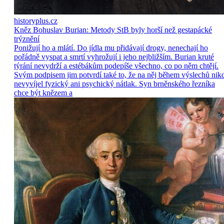
historyplus.cz
Kněz Bohuslav Burian: Metody StB byly horší než gestapácké
trýznění
Ponižují ho a mlátí. Do jídla mu přidávají drogy, nenechají ho
pořádně vyspat a smrtí vyhrožují i jeho nejbližším. Burian kruté
týrání nevydrží a estébákům podepíše všechno, co po něm chtějí.
Svým podpisem jim potvrdí také to, že na něj během výslechů nik
nevyvíjel fyzický ani psychický nátlak. Syn brněnského řezníka
chce být knězem a