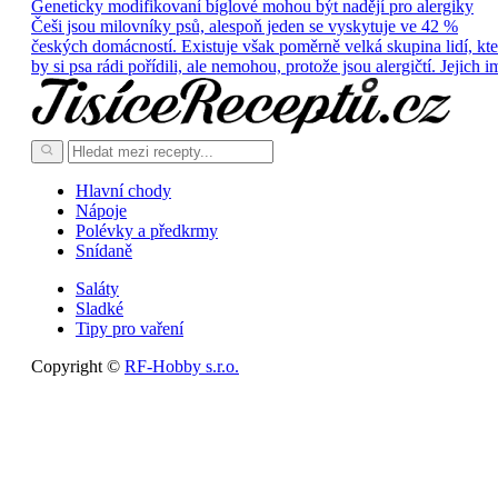
Geneticky modifikovaní bíglové mohou být nadějí pro alergiky
Češi jsou milovníky psů, alespoň jeden se vyskytuje ve 42 %
českých domácností. Existuje však poměrně velká skupina lidí, kte
by si psa rádi pořídili, ale nemohou, protože jsou alergičtí. Jejich i
Hlavní chody
Nápoje
Polévky a předkrmy
Snídaně
Saláty
Sladké
Tipy pro vaření
Copyright ©
RF-Hobby s.r.o.