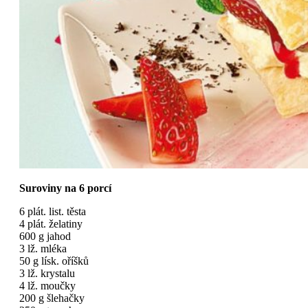
Suroviny na 6 porcí
6 plát. list. těsta
4 plát. želatiny
600 g jahod
3 lž. mléka
50 g lísk. oříšků
3 lž. krystalu
4 lž. moučky
200 g šlehačky