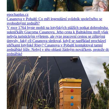
epochaplus.cz
Casanova v Pobaltí: Co měl legendární svůdník společného se
svobodnými zednáři?
V roce 1764 byste mohli na lotyšských plážích potkat dobrodruha 
sukničkáře Giacoma Casanovu. Jeho cesta k Baltskému moři však
nebyla turistickým výletem, ale ryze pracovní cestou se zištnými
úmysly. Jaký cíl Casanova sledoval, když se například procházel
uličkami lotyšské Rigy? Casanova v Pobaltí kontaktoval tamní
zednářské lóže. Nebyl v této oblasti žádným nováčkem, protože d
zednářské