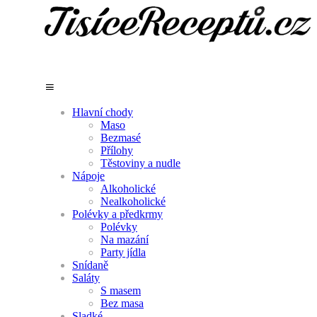
Hlavní chody
Maso
Bezmasé
Přílohy
Těstoviny a nudle
Nápoje
Alkoholické
Nealkoholické
Polévky a předkrmy
Polévky
Na mazání
Party jídla
Snídaně
Saláty
S masem
Bez masa
Sladké