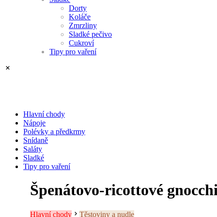
Dorty
Koláče
Zmrzliny
Sladké pečivo
Cukroví
Tipy pro vaření
Hlavní chody
Nápoje
Polévky a předkrmy
Snídaně
Saláty
Sladké
Tipy pro vaření
Špenátovo-ricottové gnocch
Hlavní chody
Těstoviny a nudle