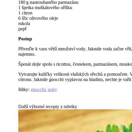
180 g nastrouhaného parmazánu
1 špetka muškátového oříšku
1 citron
6 lžic olivového oleje
rukola
pepř
Postup
Přiveďte k varu větší množství vody. Jakmile voda začne vřít,
najemno.
Špenát dejte spolu s ricottou, česnekem, parmazánem, moukou
Vytvarujte kuličky velikosti vlašských ořechů a pomoučete. V
citronu. Jakmile gnocchi vyplavou na hladinu, nechte je vaři
štítky
:
gnocchi
,
noky
Další výborné recepty z rubriky