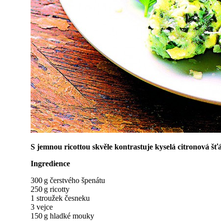
S jemnou ricottou skvěle kontrastuje kyselá citronová šť
Ingredience
300 g čerstvého špenátu
250 g ricotty
1 stroužek česneku
3 vejce
150 g hladké mouky