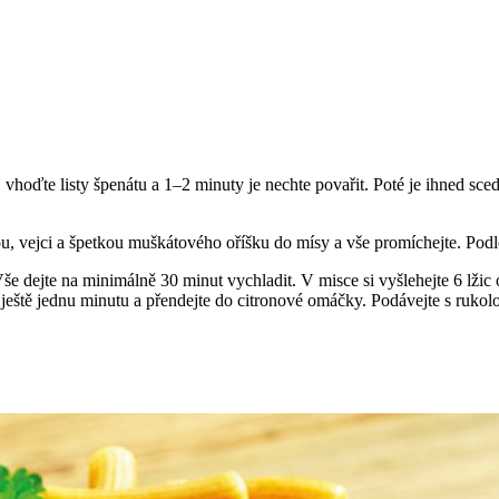
 vhoďte listy špenátu a 1–2 minuty je nechte povařit. Poté je ihned sce
, vejci a špetkou muškátového oříšku do mísy a vše promíchejte. Podle
še dejte na minimálně 30 minut vychladit. V misce si vyšlehejte 6 lži
t ještě jednu minutu a přendejte do citronové omáčky. Podávejte s ruko