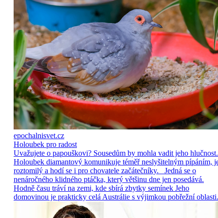
epochalnisvet.cz
Holoubek pro radost
Uvažujete o papouškovi? Sousedům by mohla vadit jeho hlučnost.
Holoubek diamantový komunikuje téměř neslyšitelným pípáním, j
roztomilý a hodí se i pro chovatele začátečníky. Jedná se o
nenáročného klidného ptáčka, který většinu dne jen posedává.
Hodně času tráví na zemi, kde sbírá zbytky semínek Jeho
domovinou je prakticky celá Austrálie s výjimkou pobřežní oblasti