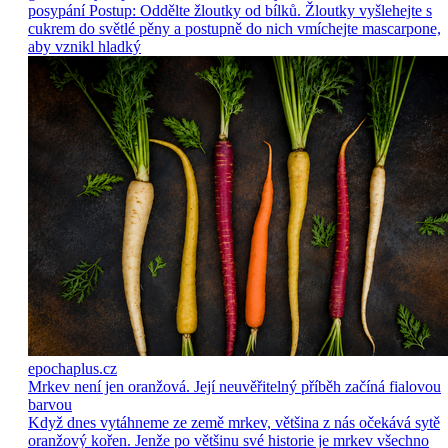
posypání Postup: Oddělte žloutky od bílků. Žloutky vyšlehejte s
cukrem do světlé pěny a postupně do nich vmíchejte mascarpone,
aby vznikl hladký
epochaplus.cz
Mrkev není jen oranžová. Její neuvěřitelný příběh začíná fialovou
barvou
Když dnes vytáhneme ze země mrkev, většina z nás očekává sytě
oranžový kořen. Jenže po většinu své historie je mrkev všechno