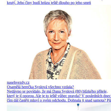
krutý. Jeho činy budí hrůzu ještě dlouho po jeho smrti
nasehvezdy.cz
Osamělá herečka Syslová všechno vzdala?
Nedávno se povídalo, že má Dana Syslová (80) blízkého přítele,
který je jí oporou. Ale je to ještě vůbec pravda? V posledních dne
čím dál častěji mluví o svém odchodu. Dohnala ji snad samota? Pů