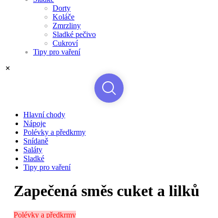
Dorty
Koláče
Zmrzliny
Sladké pečivo
Cukroví
Tipy pro vaření
Hlavní chody
Nápoje
Polévky a předkrmy
Snídaně
Saláty
Sladké
Tipy pro vaření
Zapečená směs cuket a lilků
Polévky a předkrmy