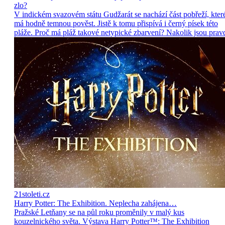
zlo?
V indickém svazovém státu Gudžarát se nachází část pobřeží, kter
má hodně temnou pověst. Jistě k tomu přispívá i černý písek této
pláže. Proč má pláž takové netypické zbarvení? Nakolik jsou prav
21stoleti.cz
Harry Potter: The Exhibition. Neplecha zahájena…
Pražské Letňany se na půl roku proměnily v malý kus
kouzelnického světa. Výstava Harry Potter™: The Exhibition