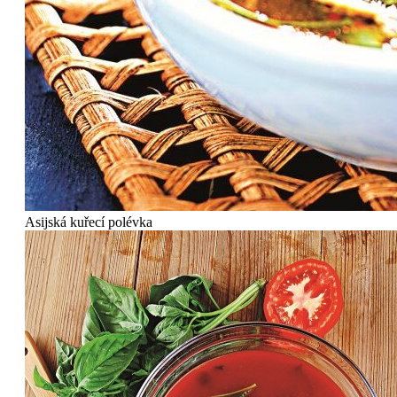
Asijská kuřecí polévka