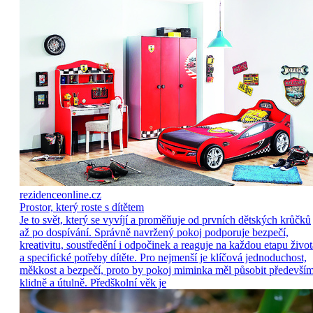
rezidenceonline.cz
Prostor, který roste s dítětem
Je to svět, který se vyvíjí a proměňuje od prvních dětských krůčků
až po dospívání. Správně navržený pokoj podporuje bezpečí,
kreativitu, soustředění i odpočinek a reaguje na každou etapu život
a specifické potřeby dítěte. Pro nejmenší je klíčová jednoduchost,
měkkost a bezpečí, proto by pokoj miminka měl působit předevší
klidně a útulně. Předškolní věk je