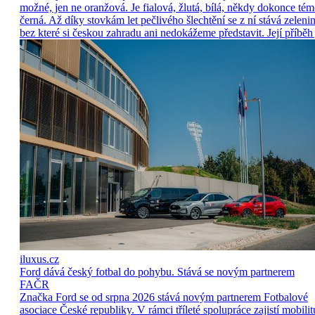
možné, jen ne oranžová. Je fialová, žlutá, bílá, někdy dokonce tém
černá. Až díky stovkám let pečlivého šlechtění se z ní stává zelenin
bez které si českou zahradu ani nedokážeme představit. Její příběh 
iluxus.cz
Ford dává český fotbal do pohybu. Stává se novým partnerem
FAČR
Značka Ford se od srpna 2026 stává novým partnerem Fotbalové
asociace České republiky. V rámci tříleté spolupráce zajistí mobilit