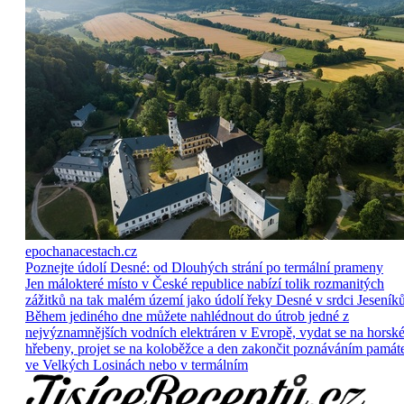
epochanacestach.cz
Poznejte údolí Desné: od Dlouhých strání po termální prameny
Jen málokteré místo v České republice nabízí tolik rozmanitých
zážitků na tak malém území jako údolí řeky Desné v srdci Jeseníků
Během jediného dne můžete nahlédnout do útrob jedné z
nejvýznamnějších vodních elektráren v Evropě, vydat se na horsk
hřebeny, projet se na koloběžce a den zakončit poznáváním památ
ve Velkých Losinách nebo v termálním