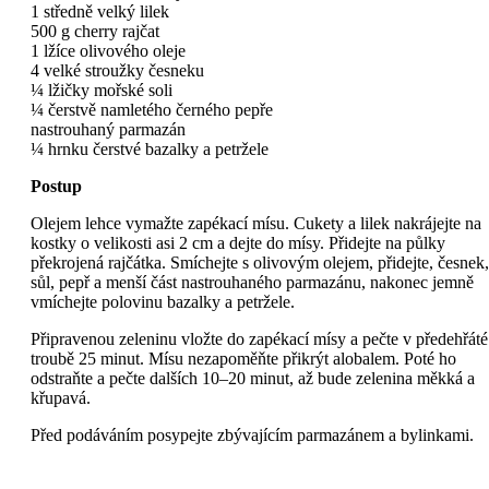
1 středně velký lilek
500 g cherry rajčat
1 lžíce olivového oleje
4 velké stroužky česneku
¼ lžičky mořské soli
¼ čerstvě namletého černého pepře
nastrouhaný parmazán
¼ hrnku čerstvé bazalky a petržele
Postup
Olejem lehce vymažte zapékací mísu. Cukety a lilek nakrájejte na
kostky o velikosti asi 2 cm a dejte do mísy. Přidejte na půlky
překrojená rajčátka. Smíchejte s olivovým olejem, přidejte, česnek,
sůl, pepř a menší část nastrouhaného parmazánu, nakonec jemně
vmíchejte polovinu bazalky a petržele.
Připravenou zeleninu vložte do zapékací mísy a pečte v předehřáté
troubě 25 minut. Mísu nezapoměňte přikrýt alobalem. Poté ho
odstraňte a pečte dalších 10–20 minut, až bude zelenina měkká a
křupavá.
Před podáváním posypejte zbývajícím parmazánem a bylinkami.