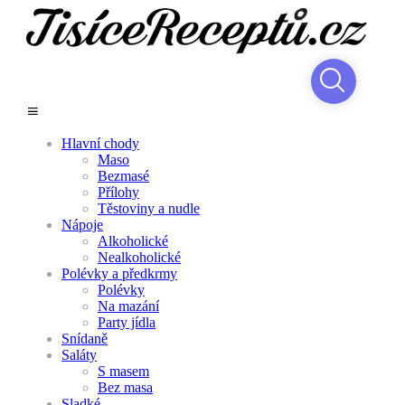
Hlavní chody
Maso
Bezmasé
Přílohy
Těstoviny a nudle
Nápoje
Alkoholické
Nealkoholické
Polévky a předkrmy
Polévky
Na mazání
Party jídla
Snídaně
Saláty
S masem
Bez masa
Sladké