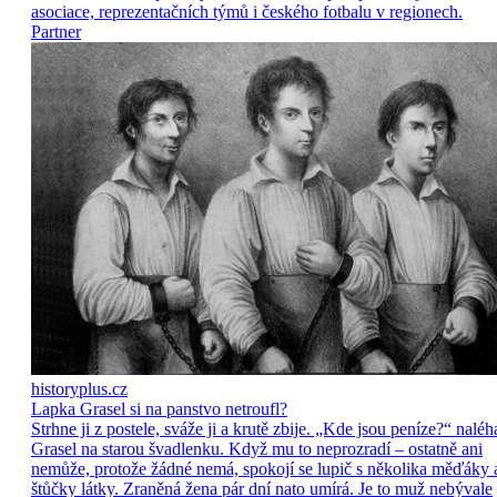
asociace, reprezentačních týmů i českého fotbalu v regionech.
Partner
historyplus.cz
Lapka Grasel si na panstvo netroufl?
Strhne ji z postele, sváže ji a krutě zbije. „Kde jsou peníze?“ naléh
Grasel na starou švadlenku. Když mu to neprozradí – ostatně ani
nemůže, protože žádné nemá, spokojí se lupič s několika měďáky 
štůčky látky. Zraněná žena pár dní nato umírá. Je to muž nebývale