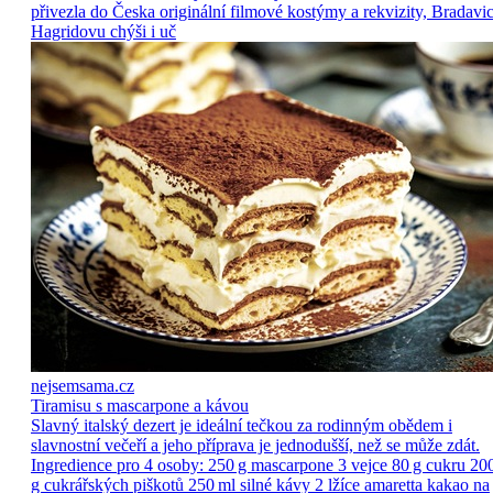
přivezla do Česka originální filmové kostýmy a rekvizity, Bradavic
Hagridovu chýši i uč
nejsemsama.cz
Tiramisu s mascarpone a kávou
Slavný italský dezert je ideální tečkou za rodinným obědem i
slavnostní večeří a jeho příprava je jednodušší, než se může zdát.
Ingredience pro 4 osoby: 250 g mascarpone 3 vejce 80 g cukru 20
g cukrářských piškotů 250 ml silné kávy 2 lžíce amaretta kakao na