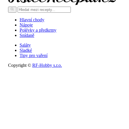
Hlavní chody
Nápoje
Polévky a předkrmy
Snídaně
Saláty
Sladké
Tipy pro vaření
Copyright ©
RF-Hobby s.r.o.