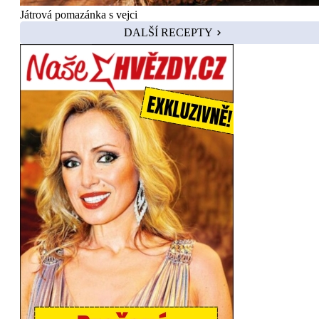
Játrová pomazánka s vejci
DALŠÍ RECEPTY