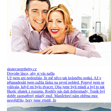
skutecnepribehy.cz
Dovolte lásce, aby si vás našla
Už jsem ani nedoufala, že mě něco tak krásného potká. Až v
pětapadesáti jsem zažila lásku na první pohled. Poprvé jsem se
vdávala, když mi bylo dvacet. Oba jsme byli mladí a byl to tak
říkajíc sňatek z rozumu. Rodiče nás dali dohromady, Toník byl
dobře zaopatřený mladý muž. Manželství nám oběma moc
nesvědčilo, brzy jsme zjistili, že