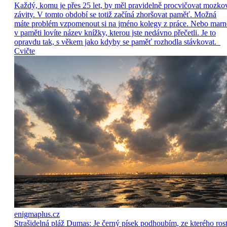
Každý, komu je přes 25 let, by měl pravidelně procvičovat mozko
závity. V tomto období se totiž začíná zhoršovat paměť. Možná
máte problém vzpomenout si na jméno kolegy z práce. Nebo marn
v paměti lovíte název knížky, kterou jste nedávno přečetli. Je to
opravdu tak, s věkem jako kdyby se paměť rozhodla stávkovat.
Cvičte
enigmaplus.cz
Strašidelná pláž Dumas: Je černý písek podhoubím, ze kterého ros