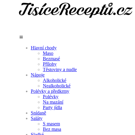
Hlavní chody
Maso
Bezmasé
Přílohy
Těstoviny a nudle
Nápoje
Alkoholické
Nealkoholické
Polévky a předkrmy
Polévky
Na mazání
Party jídla
Snídaně
Saláty
S masem
Bez masa
Sladké