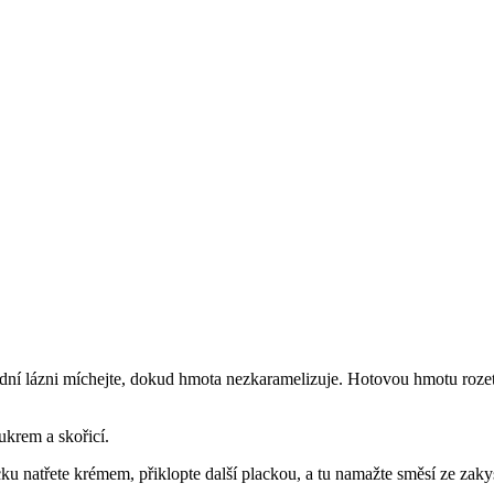
dní lázni míchejte, dokud hmota nezkaramelizuje. Hotovou hmotu rozetře
ukrem a skořicí.
cku natřete krémem, přiklopte další plackou, a tu namažte směsí ze zak