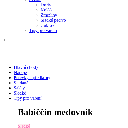
Dorty
Koláče
Zmrzliny
Sladké pečivo
Cukroví
Tipy pro vaření
Hlavní chody
Nápoje
Polévky a předkrmy
Snídaně
Saláty
Sladké
Tipy pro vaření
Babiččin medovník
Sladké