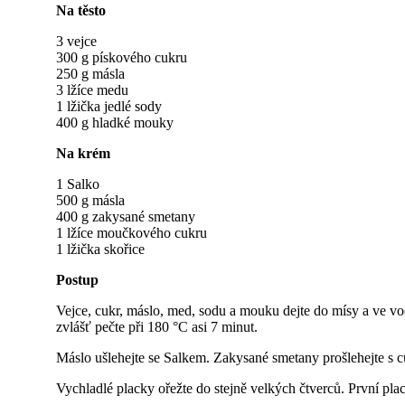
Na těsto
3 vejce
300 g pískového cukru
250 g másla
3 lžíce medu
1 lžička jedlé sody
400 g hladké mouky
Na krém
1 Salko
500 g másla
400 g zakysané smetany
1 lžíce moučkového cukru
1 lžička skořice
Postup
Vejce, cukr, máslo, med, sodu a mouku dejte do mísy a ve vo
zvlášť pečte při 180 °C asi 7 minut.
Máslo ušlehejte se Salkem. Zakysané smetany prošlehejte s c
Vychladlé placky ořežte do stejně velkých čtverců. První pla