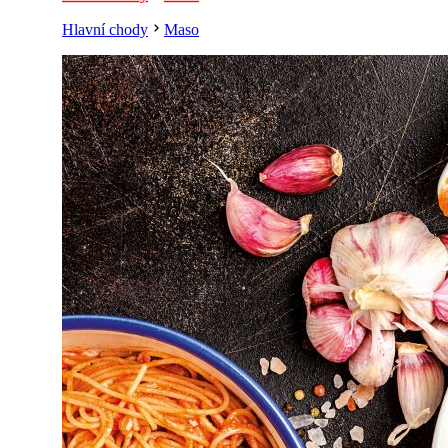
Hlavní chody
Maso