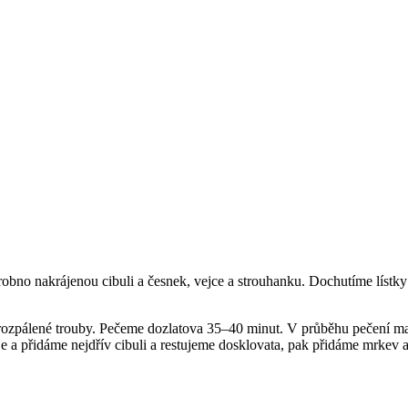
bno nakrájenou cibuli a česnek, vejce a strouhanku. Dochutíme lístky
ozpálené trouby. Pečeme dozlatova 35–40 minut. V průběhu pečení ma
je a přidáme nejdřív cibuli a restujeme dosklovata, pak přidáme mrkev 