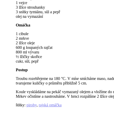
1 vejce
3 lžíce strouhanky
3 snítky tymiánu, sůl a pepř
olej na vymazání
Omáčka
1 cibule
2 mrkve
2 lžíce oleje
600 g loupaných rajčat
800 ml vývaru
½ lžičky skořice
cukr, sůl, pepř
Postup
Troubu rozehřejeme na 180 °C. V míse smícháme maso, nadro
tvarujeme kuličky o průměru přibližně 5 cm.
Koule vyskládáme na pekáč vymazaný olejem a vložíme do r
Mrkev očistíme a nastrouháme. V hrnci rozpálíme 2 lžíce ole
štítky
:
pirohy
,
rajská omáčka