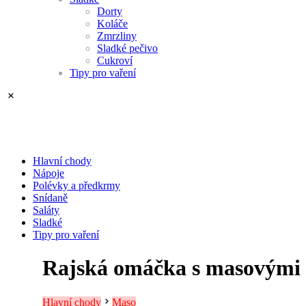
Dorty
Koláče
Zmrzliny
Sladké pečivo
Cukroví
Tipy pro vaření
Hlavní chody
Nápoje
Polévky a předkrmy
Snídaně
Saláty
Sladké
Tipy pro vaření
Rajská omáčka s masovými 
Hlavní chody
Maso