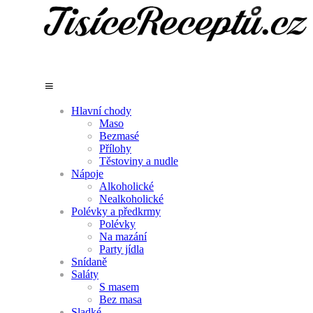
Hlavní chody
Maso
Bezmasé
Přílohy
Těstoviny a nudle
Nápoje
Alkoholické
Nealkoholické
Polévky a předkrmy
Polévky
Na mazání
Party jídla
Snídaně
Saláty
S masem
Bez masa
Sladké