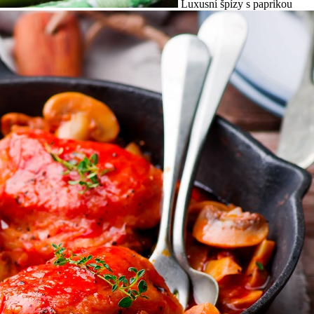
Luxusní špízy s paprikou