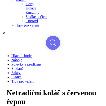
Dorty
Koláče
Zmrzliny
Sladké pečivo
Cukroví
Tipy pro vaření
Hlavní chody
Nápoje
Polévky a předkrmy
Snídaně
Saláty
Sladké
Tipy pro vaření
Netradiční koláč s červenou
řepou