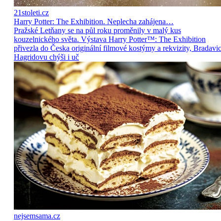
21stoleti.cz
Harry Potter: The Exhibition. Neplecha zahájena…
Pražské Letňany se na půl roku proměnily v malý kus
kouzelnického světa. Výstava Harry Potter™: The Exhibition
přivezla do Česka originální filmové kostýmy a rekvizity, Bradavic
Hagridovu chýši i uč
nejsemsama.cz