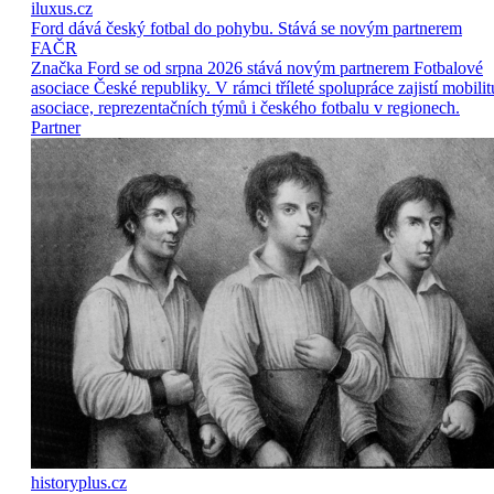
iluxus.cz
Ford dává český fotbal do pohybu. Stává se novým partnerem
FAČR
Značka Ford se od srpna 2026 stává novým partnerem Fotbalové
asociace České republiky. V rámci tříleté spolupráce zajistí mobilit
asociace, reprezentačních týmů i českého fotbalu v regionech.
Partner
historyplus.cz