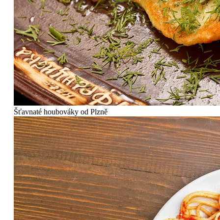
Šťavnaté houbováky od Plzně