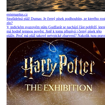
enigmaplus.cz
Strašidelná pláž Dumas: Je černý písek podhoubím, ze kterého ros
zlo?
V indickém svazovém státu Gudžarát se nachází část pobřeží, kter
má hodně temnou pověst. Jistě k tomu přispívá i černý písek této
pláže. Proč má pláž takové netypické zbarvení? Nakolik jsou prav