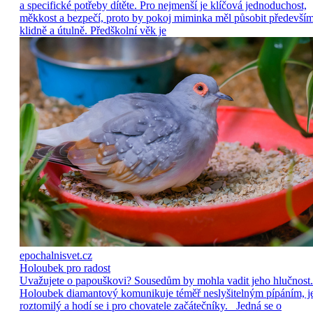
a specifické potřeby dítěte. Pro nejmenší je klíčová jednoduchost,
měkkost a bezpečí, proto by pokoj miminka měl působit předevší
klidně a útulně. Předškolní věk je
epochalnisvet.cz
Holoubek pro radost
Uvažujete o papouškovi? Sousedům by mohla vadit jeho hlučnost.
Holoubek diamantový komunikuje téměř neslyšitelným pípáním, j
roztomilý a hodí se i pro chovatele začátečníky. Jedná se o