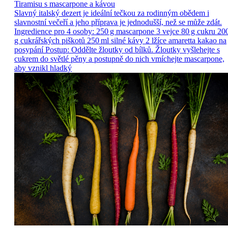
Tiramisu s mascarpone a kávou
Slavný italský dezert je ideální tečkou za rodinným obědem i
slavnostní večeří a jeho příprava je jednodušší, než se může zdát.
Ingredience pro 4 osoby: 250 g mascarpone 3 vejce 80 g cukru 20
g cukrářských piškotů 250 ml silné kávy 2 lžíce amaretta kakao na
posypání Postup: Oddělte žloutky od bílků. Žloutky vyšlehejte s
cukrem do světlé pěny a postupně do nich vmíchejte mascarpone,
aby vznikl hladký