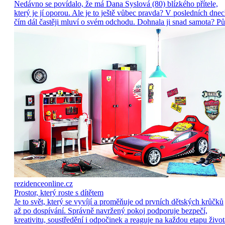
Nedávno se povídalo, že má Dana Syslová (80) blízkého přítele,
který je jí oporou. Ale je to ještě vůbec pravda? V posledních dne
čím dál častěji mluví o svém odchodu. Dohnala ji snad samota? Pů
rezidenceonline.cz
Prostor, který roste s dítětem
Je to svět, který se vyvíjí a proměňuje od prvních dětských krůčků
až po dospívání. Správně navržený pokoj podporuje bezpečí,
kreativitu, soustředění i odpočinek a reaguje na každou etapu život