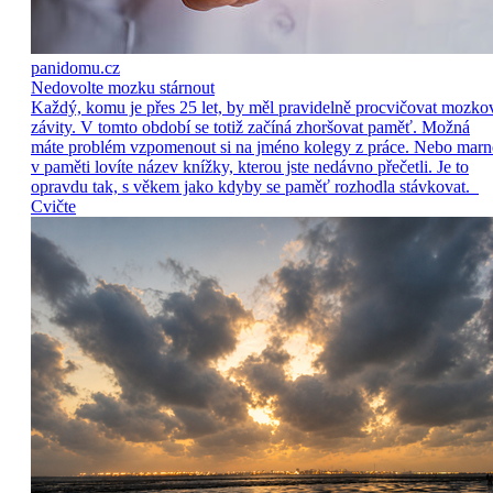
panidomu.cz
Nedovolte mozku stárnout
Každý, komu je přes 25 let, by měl pravidelně procvičovat mozko
závity. V tomto období se totiž začíná zhoršovat paměť. Možná
máte problém vzpomenout si na jméno kolegy z práce. Nebo marn
v paměti lovíte název knížky, kterou jste nedávno přečetli. Je to
opravdu tak, s věkem jako kdyby se paměť rozhodla stávkovat.
Cvičte