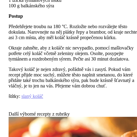
1 lžička tymiánových lístků
100 g balkánského sýra
Postup
Předehřejete troubu na 180 °C. Rozložte nebo rozválejte těsto
dokulata. Narovnejte na něj plátky řepy a brambor, od kraje nechte
asi 3 cm místa, aby měl koláč krásně propečenou kůrku.
Okraje zahněte, aby z koláče nic nevypadlo, pomocí mašlovačky
potřete celý koláč včetně zeleniny olejem. Osolte, posypejte
tymiánem a rozdrobeným sýrem. Pečte asi 30 minut dozlatova.
Takový koláč je nejen zdravý, pořádně vás i zasytí. Pokud vám
recept přijde moc suchý, můžete těsto naplnit smetanou, do které
přidáte také trochu balkánského sýra, pak bude krásně šťavnatý a
vláčný, je to jen na vás. Přejeme vám dobrou chuť.
štítky
:
slaný koláč
Další výborné recepty z rubriky