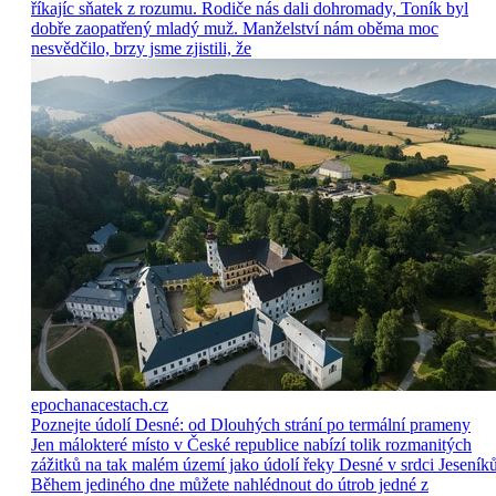
říkajíc sňatek z rozumu. Rodiče nás dali dohromady, Toník byl
dobře zaopatřený mladý muž. Manželství nám oběma moc
nesvědčilo, brzy jsme zjistili, že
epochanacestach.cz
Poznejte údolí Desné: od Dlouhých strání po termální prameny
Jen málokteré místo v České republice nabízí tolik rozmanitých
zážitků na tak malém území jako údolí řeky Desné v srdci Jeseníků
Během jediného dne můžete nahlédnout do útrob jedné z