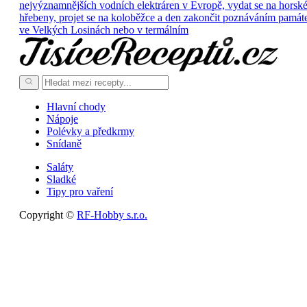
nejvýznamnějších vodních elektráren v Evropě, vydat se na horsk
hřebeny, projet se na koloběžce a den zakončit poznáváním památ
ve Velkých Losinách nebo v termálním
Hlavní chody
Nápoje
Polévky a předkrmy
Snídaně
Saláty
Sladké
Tipy pro vaření
Copyright ©
RF-Hobby s.r.o.