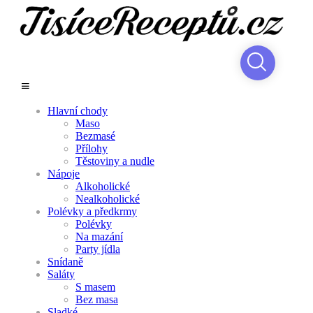
Hlavní chody
Maso
Bezmasé
Přílohy
Těstoviny a nudle
Nápoje
Alkoholické
Nealkoholické
Polévky a předkrmy
Polévky
Na mazání
Party jídla
Snídaně
Saláty
S masem
Bez masa
Sladké