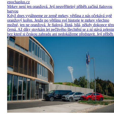
epochaplus.cz
Mrkev není jen oranžová. Její neuvěřitelný příběh začíná fialovou
barvou
Když dnes vytáhneme ze země mrkev, většina z nás očekává sytě
oranžový kořen. Jenže po většinu své historie je mrkev všechno
možné, jen ne oranžová. Je fialová, žlutá, bílá, někdy dokonce tém
černá. Až díky stovkám let pečlivého šlechtění se z ní stává zelenin
bez které si českou zahradu ani nedokážeme představit. Její příběh 