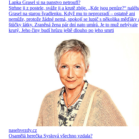
Lapka Grasel si na panstvo netroufl?
Strhne ji z postele, sváže ji a krutě zbije. „Kde jsou peníze?“ naléh
Grasel na starou švadlenku. Když mu to neprozradí – ostatně ani
nemůže, protože žádné nemá, spokojí se lupič s několika měďáky 
štůčky látky. Zraněná žena pár dní nato umírá. Je to muž nebývale
krutý. Jeho činy budí hrůzu ještě dlouho po jeho smrti
nasehvezdy.cz
Osamělá herečka Syslová všechno vzdala?