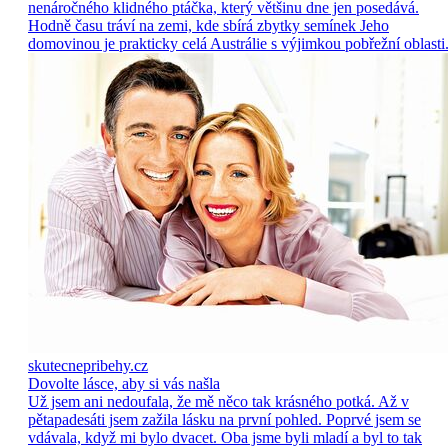
nenáročného klidného ptáčka, který většinu dne jen posedává.
Hodně času tráví na zemi, kde sbírá zbytky semínek Jeho
domovinou je prakticky celá Austrálie s výjimkou pobřežní oblasti
skutecnepribehy.cz
Dovolte lásce, aby si vás našla
Už jsem ani nedoufala, že mě něco tak krásného potká. Až v
pětapadesáti jsem zažila lásku na první pohled. Poprvé jsem se
vdávala, když mi bylo dvacet. Oba jsme byli mladí a byl to tak