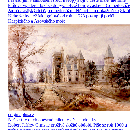
naštěstí jim v samotném srdci Evropy stojí v cestě malé, ale silné
království, které dokáže dobyvatelské hordy zastavit. Co nedokáže
žádná z asijských říší, co nedokážou Němci – to dokáže český král
Nebo že by ne? Mongolové od roku 1223 postupují podél
Kaspického a Azovského moře,
enigmaplus.cz
Nešťastný duch oběšené milenky děsí studentky
Robert Jaffrey Christie prožívá složité období. Píše se rok 1900 a