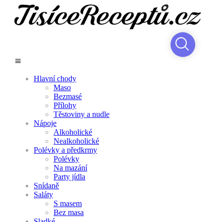
Hlavní chody
Maso
Bezmasé
Přílohy
Těstoviny a nudle
Nápoje
Alkoholické
Nealkoholické
Polévky a předkrmy
Polévky
Na mazání
Party jídla
Snídaně
Saláty
S masem
Bez masa
Sladké