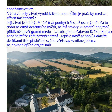
epochalnisvet.cz
Včela za celý život vyrobí lžičku medu. Čím je pražský med ze
střech tak ceněný?
Její život je krátký. V létě trvá pouhých šest až osm týdnů. Za tu
dobu navštíví desetitisíce květů, nalétá stovky kilometrů a vyrobí
přibližně devět gramů medu – zhruba jednu čajovou lžičku. Sama 
sobě se může zdát bezvýznamná. Teprve když se spojí s dalšími
desítkami tisíc příslušnic svého včelstva, vznikne jeden z
nejdokonalejších organismů