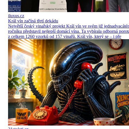
iluxus.cz
Král vín začíná třetí dekádu
Největší český vinařský projekt Král vín ve svém již jednadvacát
ročníku představil nejlepší domácí vína. Ta vybírala odborná porot
z celkem 1260 vzorků od 157 vinařů. Král vín, který se – i pře