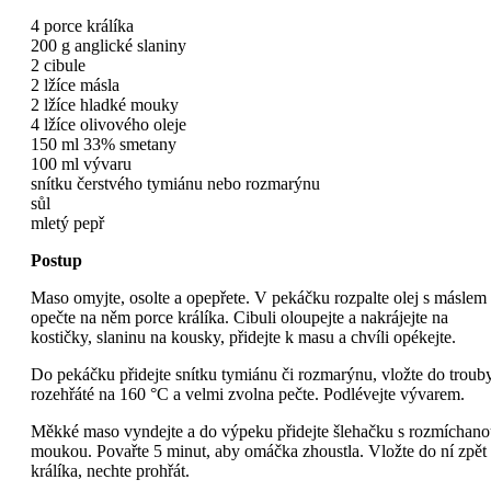
4 porce králíka
200 g anglické slaniny
2 cibule
2 lžíce másla
2 lžíce hladké mouky
4 lžíce olivového oleje
150 ml 33% smetany
100 ml vývaru
snítku čerstvého tymiánu nebo rozmarýnu
sůl
mletý pepř
Postup
Maso omyjte, osolte a opepřete. V pekáčku rozpalte olej s máslem
opečte na něm porce králíka. Cibuli oloupejte a nakrájejte na
kostičky, slaninu na kousky, přidejte k masu a chvíli opékejte.
Do pekáčku přidejte snítku tymiánu či rozmarýnu, vložte do troub
rozehřáté na 160 °C a velmi zvolna pečte. Podlévejte vývarem.
Měkké maso vyndejte a do výpeku přidejte šlehačku s rozmíchan
moukou. Povařte 5 minut, aby omáčka zhoustla. Vložte do ní zpět
králíka, nechte prohřát.