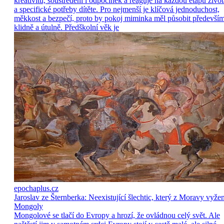
kreativitu, soustředění i odpočinek a reaguje na každou etapu život
a specifické potřeby dítěte. Pro nejmenší je klíčová jednoduchost,
měkkost a bezpečí, proto by pokoj miminka měl působit předevší
klidně a útulně. Předškolní věk je
epochaplus.cz
Jaroslav ze Šternberka: Neexistující šlechtic, který z Moravy vyže
Mongoly
Mongolové se tlačí do Evropy a hrozí, že ovládnou celý svět. Ale