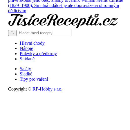
právě skonal jeho otec, známý továrník William Mellis Christie
(1829–1900). Smutná událost je ale doprovázena ohromným
dědictvím
Hlavní chody
Nápoje
Polévky a předkrmy
Snídaně
Saláty
Sladké
Tipy pro vaření
Copyright ©
RF-Hobby s.r.o.