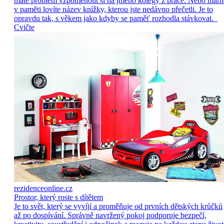
máte problém vzpomenout si na jméno kolegy z práce. Nebo marn
v paměti lovíte název knížky, kterou jste nedávno přečetli. Je to
opravdu tak, s věkem jako kdyby se paměť rozhodla stávkovat.
Cvičte
rezidenceonline.cz
Prostor, který roste s dítětem
Je to svět, který se vyvíjí a proměňuje od prvních dětských krůčků
až po dospívání. Správně navržený pokoj podporuje bezpečí,