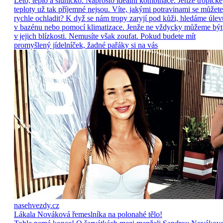
Léto, teplo a sluníčko. Naprosto ideální kombinace. Jenže tropické
teploty už tak příjemné nejsou. Víte, jakými potravinami se můžete
rychle ochladit? K dyž se nám tropy zaryjí pod kůži, hledáme úlev
v bazénu nebo pomocí klimatizace. Jenže ne vždycky můžeme být
v jejich blízkosti. Nemusíte však zoufat. Pokud budete mít
promyšlený jídelníček, žadné pařáky si na vás
nasehvezdy.cz
Lákala Nováková řemeslníka na polonahé tělo!