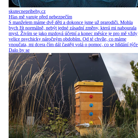
skutecnepribehy.cz
Hlas mě varuje před nebezpečím
S manželem máme dvě děti a dokonce jsme už prarodiči. Mohla
bych žít normálně, nebýt jedné zásadní změny, která mi nabourala
mysl. Živím se jako mzdová účetní a konec měsíce je pro mě vždy
velice psychicky náročným obdobím. Od té chvíle, co máme
vnoučata, mi dcera čím dál častěji volá o pomoc, co se hlídání týče
Dalo by se