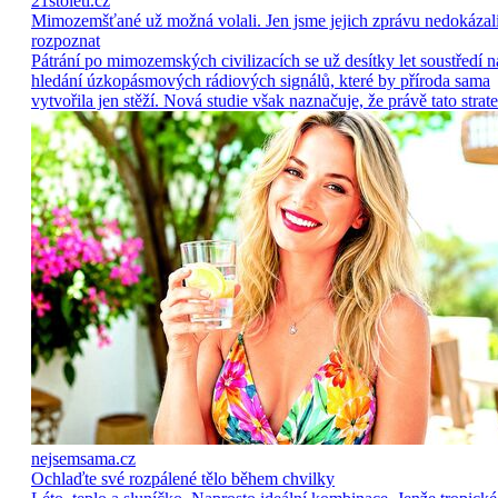
21stoleti.cz
Mimozemšťané už možná volali. Jen jsme jejich zprávu nedokázal
rozpoznat
Pátrání po mimozemských civilizacích se už desítky let soustředí n
hledání úzkopásmových rádiových signálů, které by příroda sama
vytvořila jen stěží. Nová studie však naznačuje, že právě tato strate
nejsemsama.cz
Ochlaďte své rozpálené tělo během chvilky