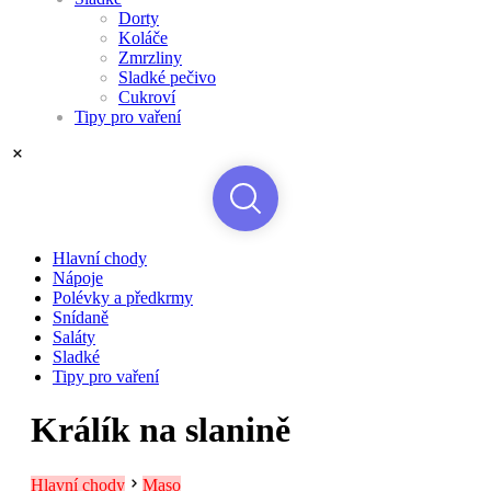
Dorty
Koláče
Zmrzliny
Sladké pečivo
Cukroví
Tipy pro vaření
Hlavní chody
Nápoje
Polévky a předkrmy
Snídaně
Saláty
Sladké
Tipy pro vaření
Králík na slanině
Hlavní chody
Maso