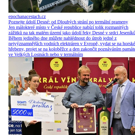
epochanacestach.cz
Poznejte údolí Desné: od Dlouhých strání po termální prameny
Jen málokteré místo v České republice nabízí tolik rozmanitých
zážitků na tak malém území jako údolí řeky Desné v srdci Jeseníků
Během jediného dne můžete nahlédnout do útrob jedné z
nejvýznamnějších vodních elektráren v Evropě, vydat se na horsk
hřebeny, projet se na koloběžce a den zakončit poznáváním památ
ve Velkých Losinách nebo v termálním