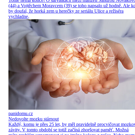
Tohle nemá konce! O šarvátkách mezi manželi Sandrou Novákov
(44) a Vojtěchem Moravcem (39) se toho napsalo už hodně. Ale k
by doufal, že horká zem u herečky ze seriálu Ulice a režiséra
vychladne,
panidomu.cz
Nedovolte mozku stárnout
Každý, komu je přes 25 let, by měl pravidelně procvičovat mozko
závity. V tomto období se totiž začíná zhoršovat paměť. Možná