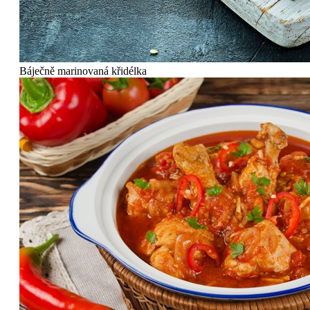
Báječně marinovaná křidélka