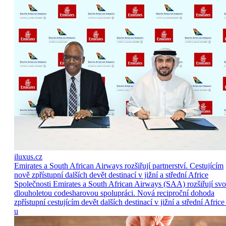
iluxus.cz
Emirates a South African Airways rozšiřují partnerství. Cestujícím
nově zpřístupní dalších devět destinací v jižní a střední Africe
Společnosti Emirates a South African Airways (SAA) rozšiřují sv
dlouholetou codesharovou spolupráci. Nová reciproční dohoda
zpřístupní cestujícím devět dalších destinací v jižní a střední Africe
u