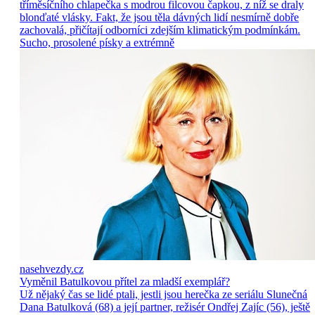
tříměsíčního chlapečka s modrou filcovou čapkou, z níž se draly
blonďaté vlásky. Fakt, že jsou těla dávných lidí nesmírně dobře
zachovalá, přičítají odborníci zdejším klimatickým podmínkám.
Sucho, prosolené písky a extrémně
nasehvezdy.cz
Vyměnil Batulkovou přítel za mladší exemplář?
Už nějaký čas se lidé ptali, jestli jsou herečka ze seriálu Slunečná
Dana Batulková (68) a její partner, režisér Ondřej Zajíc (56), ještě