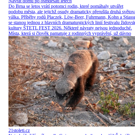
Návrat domů po osmdesáti letech
Do Brna se letos vrátí potomci rodin, které pomáhaly utvářet
podobu města, ale jejichž osudy dramaticky přerušila druhá světov
válka. Příběhy rodů Placzek, Löw-Beer, Fuhrmann, Kohn a Stiass
se stanou jednou z hlavních dramaturgických linií festivalu židovs
kultury ŠTETL FEST 2026. Některé návraty nejsou jednoduché.
Místa, která si člověk pamatuje z rodinných vyprávění, už dávno
21stoleti.cz