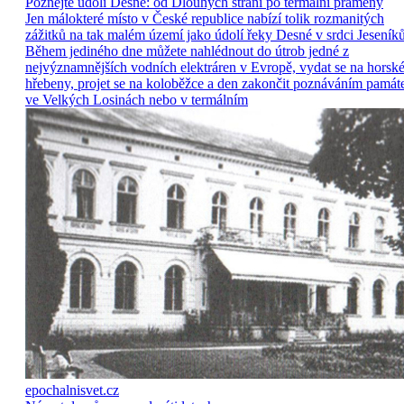
Poznejte údolí Desné: od Dlouhých strání po termální prameny
Jen málokteré místo v České republice nabízí tolik rozmanitých
zážitků na tak malém území jako údolí řeky Desné v srdci Jeseníků
Během jediného dne můžete nahlédnout do útrob jedné z
nejvýznamnějších vodních elektráren v Evropě, vydat se na horsk
hřebeny, projet se na koloběžce a den zakončit poznáváním památ
ve Velkých Losinách nebo v termálním
epochalnisvet.cz