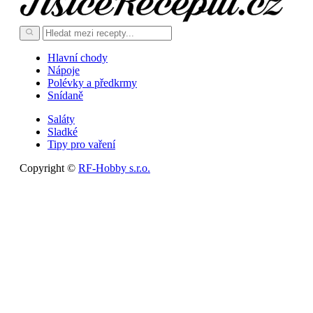
Hlavní chody
Nápoje
Polévky a předkrmy
Snídaně
Saláty
Sladké
Tipy pro vaření
Copyright ©
RF-Hobby s.r.o.