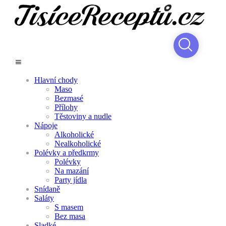
Hlavní chody
Maso
Bezmasé
Přílohy
Těstoviny a nudle
Nápoje
Alkoholické
Nealkoholické
Polévky a předkrmy
Polévky
Na mazání
Party jídla
Snídaně
Saláty
S masem
Bez masa
Sladké