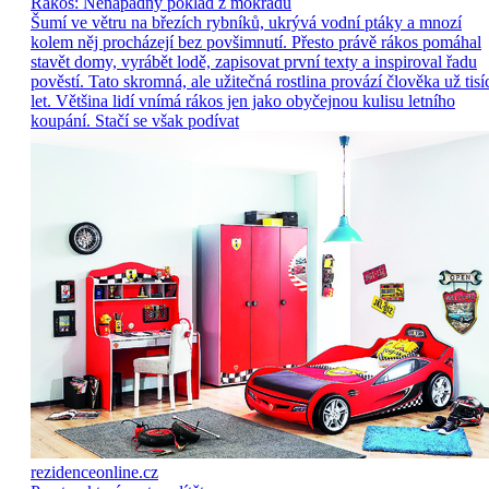
Rákos: Nenápadný poklad z mokřadů
Šumí ve větru na březích rybníků, ukrývá vodní ptáky a mnozí
kolem něj procházejí bez povšimnutí. Přesto právě rákos pomáhal
stavět domy, vyrábět lodě, zapisovat první texty a inspiroval řadu
pověstí. Tato skromná, ale užitečná rostlina provází člověka už tisí
let. Většina lidí vnímá rákos jen jako obyčejnou kulisu letního
koupání. Stačí se však podívat
rezidenceonline.cz