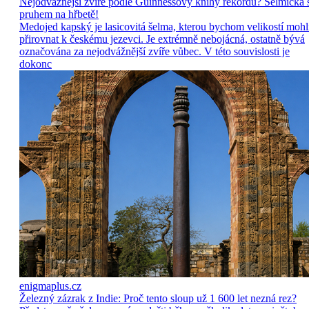
Nejodvážnější zvíře podle Guinnessovy knihy rekordů? Šelmička 
pruhem na hřbetě!
Medojed kapský je lasicovitá šelma, kterou bychom velikostí mohl
přirovnat k českému jezevci. Je extrémně nebojácná, ostatně bývá
označována za nejodvážnější zvíře vůbec. V této souvislosti je
dokonc
enigmaplus.cz
Železný zázrak z Indie: Proč tento sloup už 1 600 let nezná rez?