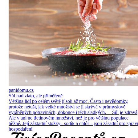
panidomu.cz
Sůl nad zlato, ale přiměřeně
Většina lidí po celém světě jí soli až moc. Často i nevědomky,
protože netuší, jak velké množství se jí skrývá v průmyslově
vyráběných potravinách, dokonce i těch sladkých. Sůl je zdravá
Ale v ani ne třetinovém množství, než je pro většinu populace
běžné. Její základní složky– sodík a chlór – jsou zásadní pro správ
hospodaření