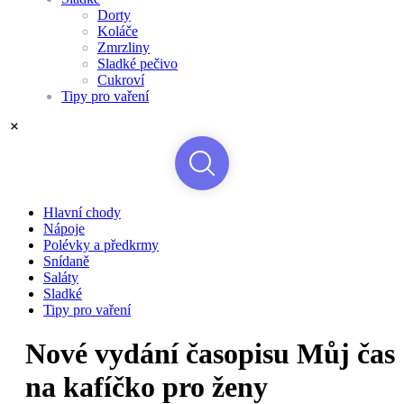
Dorty
Koláče
Zmrzliny
Sladké pečivo
Cukroví
Tipy pro vaření
Hlavní chody
Nápoje
Polévky a předkrmy
Snídaně
Saláty
Sladké
Tipy pro vaření
Nové vydání časopisu Můj čas
na kafíčko pro ženy