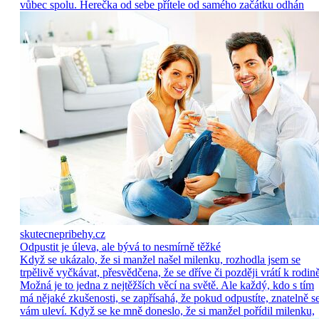
vůbec spolu. Herečka od sebe přítele od samého začátku odhán
skutecnepribehy.cz
Odpustit je úleva, ale bývá to nesmírně těžké
Když se ukázalo, že si manžel našel milenku, rozhodla jsem se
trpělivě vyčkávat, přesvědčena, že se dříve či později vrátí k rodině
Možná je to jedna z nejtěžších věcí na světě. Ale každý, kdo s tím
má nějaké zkušenosti, se zapřísahá, že pokud odpustíte, znatelně s
vám uleví. Když se ke mně doneslo, že si manžel pořídil milenku,