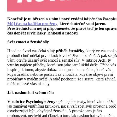
Konečně je tu březen a s ním i nové vydání báječného časopis
Můj čas na kafíčko pro ženy
,
které
skutečně voní jarem.
Prostřednictvím něj si připomenete, že právě teď je ten správ
čas dopřát si víc lásky, lehkosti a radosti.
Svět emocí a ženské síly
Hned na úvod vás čeká silný
příběh čtenářky
, který ve vás možn
probudí chuť udělat první krok k velké životní změně. A pak se př
vámi otevře úžasný svět emocí a ženské síly. V rubrice
Ach, ty
vztahy
najdete příběhy, které jsou jako jarní úklid duše. Třeba vás
inspirují k tomu, abyste dokázala odpustit kamarádce, která vás
kdysi zradila, nebo se postavit za vnoučata, když se objeví první
problémy v malém světě. A také pochopit, že i sestra, která závidí,
může mít své vlastní stíny.
Jak naslouchat svému tělu
V rubrice Psychologie ženy
opět najdete texty, které vám ukážou
jak zamávat vnitřnímu kritikovi, jak si vzít zpět svůj prostor a proč 
osvobozující být „obyčejná ženská“. A protože jaro je čas
probouzení, nechybí ani článek o tom, jak naslouchat svému tělu.