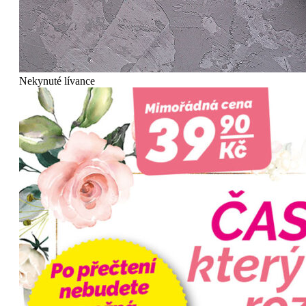
Nekynuté lívance