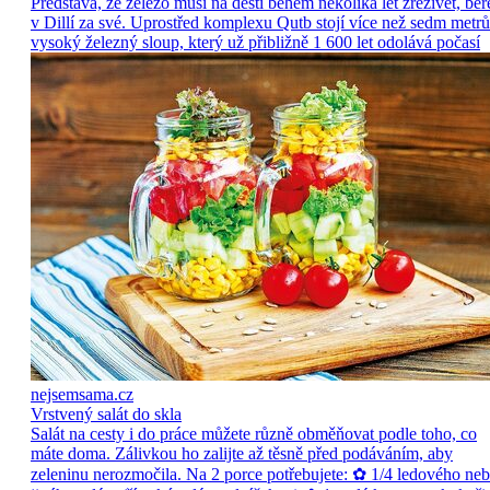
Představa, že železo musí na dešti během několika let zrezivět, ber
v Dillí za své. Uprostřed komplexu Qutb stojí více než sedm metrů
vysoký železný sloup, který už přibližně 1 600 let odolává počasí
nejsemsama.cz
Vrstvený salát do skla
Salát na cesty i do práce můžete různě obměňovat podle toho, co
máte doma. Zálivkou ho zalijte až těsně před podáváním, aby
zeleninu nerozmočila. Na 2 porce potřebujete: ✿ 1/4 ledového ne