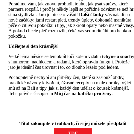
Poradíme vám, jak znovu probudit touhu, jak psát zprávy, které
partnera rozpálí, i proč je někdy lepší se pořádně odvázat se než hr
si na stydlivku. Jaro je přece o vášni!
Další články vás
naladí na
nové začátky: jarní restart pleti, trendy úplety, dokonalá manikúra,
péče o citlivou pokožku i tipy, jak zkrotit opary nebo mastné vlasy.
A pokud chcete pleť rozmazlit, čeká vás sedm rituálů pro hebkou
pokožku.
Udělejte si den krásnější
Velké téma měsíce se tentokrát točí kolem vztahu
tchyně a snachy
s humorem, nadhledem a radami, které opravdu fungují. Protože
jaro je ideální čas urovnat i to, co dlouho leželo pod ledem.
Pochopitelně nechybí ani příběhy žen, které si zaslouží obdiv,
praktické návody k tvoření, úžasné recepty na malé dortíky, výlet
snů až na Bali a tipy, jak si každý den udělat o kousek krásnější,
třeba právě s časopisem
Můj čas na kafíčko pro ženy
.
Titul zakoupíte v trafikách, či si jej můžete předplatit
ZDE