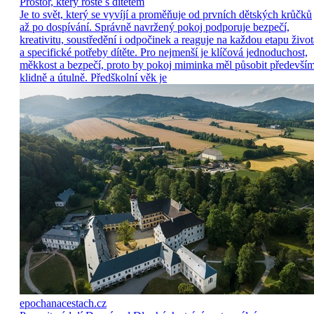
Prostor, který roste s dítětem
Je to svět, který se vyvíjí a proměňuje od prvních dětských krůčků
až po dospívání. Správně navržený pokoj podporuje bezpečí,
kreativitu, soustředění i odpočinek a reaguje na každou etapu život
a specifické potřeby dítěte. Pro nejmenší je klíčová jednoduchost,
měkkost a bezpečí, proto by pokoj miminka měl působit předevší
klidně a útulně. Předškolní věk je
epochanacestach.cz