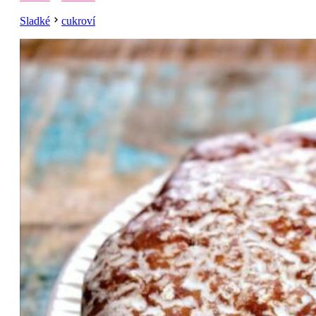
Sladké
cukroví