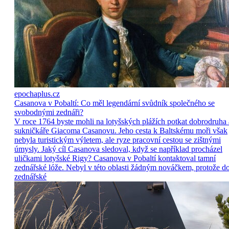
epochaplus.cz
Casanova v Pobaltí: Co měl legendární svůdník společného se
svobodnými zednáři?
V roce 1764 byste mohli na lotyšských plážích potkat dobrodruha 
sukničkáře Giacoma Casanovu. Jeho cesta k Baltskému moři však
nebyla turistickým výletem, ale ryze pracovní cestou se zištnými
úmysly. Jaký cíl Casanova sledoval, když se například procházel
uličkami lotyšské Rigy? Casanova v Pobaltí kontaktoval tamní
zednářské lóže. Nebyl v této oblasti žádným nováčkem, protože d
zednářské