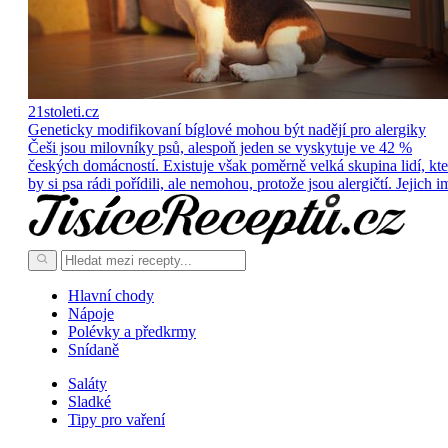
21stoleti.cz
Geneticky modifikovaní bíglové mohou být nadějí pro alergiky
Češi jsou milovníky psů, alespoň jeden se vyskytuje ve 42 %
českých domácností. Existuje však poměrně velká skupina lidí, kte
by si psa rádi pořídili, ale nemohou, protože jsou alergičtí. Jejich i
Hlavní chody
Nápoje
Polévky a předkrmy
Snídaně
Saláty
Sladké
Tipy pro vaření