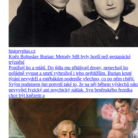
historyplus.cz
Kněz Bohuslav Burian: Metody StB byly horší než gestapácké
trýznění
Ponižují ho a mlátí. Do jídla mu přidávají drogy, nenechají ho
pořádně vyspat a smrtí vyhrožují i jeho nejbližším. Burian kruté
týrání nevydrží a estébákům podepíše všechno, co po něm chtějí.
Svým podpisem jim potvrdí také to, že na něj během výslechů nik
nevyvíjel fyzický ani psychický nátlak. Syn brněnského řezníka
chce být knězem a