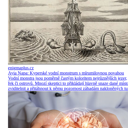
enigmaplus.cz
Ayia Napa: Kyperské vodní monstrum s mírumilovnou povahou
Vodní monstra jsou poměrně častým koloritem nejrůznějších jezer,
řek či ostrovů. Mnozí skeptici to přikládají hlavně snaze dané míst
zviditelnit a přitáhnout k němu pozornost záhadám nakloněných tu