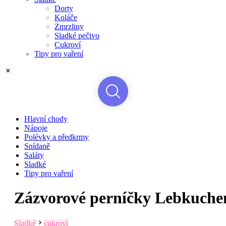
Dorty
Koláče
Zmrzliny
Sladké pečivo
Cukroví
Tipy pro vaření
Hlavní chody
Nápoje
Polévky a předkrmy
Snídaně
Saláty
Sladké
Tipy pro vaření
Zázvorové perníčky Lebkuche
Sladké
cukroví