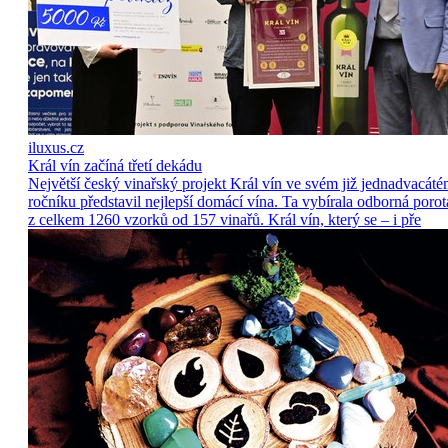
iluxus.cz
Král vín začíná třetí dekádu
Největší český vinařský projekt Král vín ve svém již jednadvacát
ročníku představil nejlepší domácí vína. Ta vybírala odborná porot
z celkem 1260 vzorků od 157 vinařů. Král vín, který se – i pře