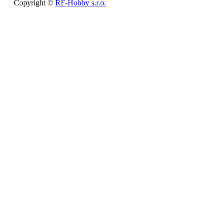
Copyright ©
RF-Hobby s.r.o.