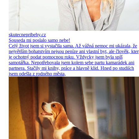
skutecnepribehy.cz
Souseda mi poslalo samo nebe!
Celý život jsem si vystačila sama. Až vážná nemoc mi ukázala, že
největším bohatstvím nejsou peníze ani vlastní byt, ale člověk, kte
je ochotný podat pomocnou ruku. Vždycky jsem byla spíš
samotářka. Nepotřebovala jsem kolem sebe partu kamarádek ani
partnera. Stačily mi knihy, práce a hlavně klid. Hned po studiích
jsem odešla z rodného města,