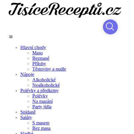
Hlavní chody
Maso
Bezmasé
Přílohy
Těstoviny a nudle
Nápoje
Alkoholické
Nealkoholické
Polévky a předkrmy
Polévky
Na mazání
Party jídla
Snídaně
Saláty
S masem
Bez masa
Sladké