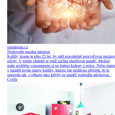
panidomu.cz
Nedovolte mozku stárnout
Každý, komu je přes 25 let, by měl pravidelně procvičovat mozko
závity. V tomto období se totiž začíná zhoršovat paměť. Možná
máte problém vzpomenout si na jméno kolegy z práce. Nebo marn
v paměti lovíte název knížky, kterou jste nedávno přečetli. Je to
opravdu tak, s věkem jako kdyby se paměť rozhodla stávkovat.
Cvičte