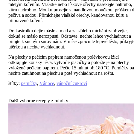
mletým kořením. Vlašské nebo lískové ořechy nasekejte nahrubo,
kůru nadrobno. Mouku prosejte s mandlovou moučkou, práškem 
pečiva a sodou. Přimíchejte vlašské ořechy, kandovanou kůru a
připravené koření.
Do kastrolku dejte máslo a med a za stálého míchání zahřívejte,
dokud se máslo nerozpustí. Odstavte, nechte lehce vychladnout a
přilijte k suchým surovinám. V míse zpracujte lepivé těsto, přikryjt
utěrkou a nechte vychladnout.
Na plechy s pečicím papírem namočenou polévkovou lžící
odkrajujte kousky těsta, vytvořte placičky a položte je na plechy
vyložené pečicím papírem. Pečte 15 minut při 180 °C. Perníčky p
nechte zatuhnout na plechu a poté vychladnout na roštu.
štítky
:
perníčky
,
Vánoce
,
vánoční cukroví
Další výborné recepty z rubriky