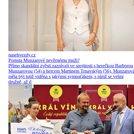
nasehvezdy.cz
Pomsta Munzarové nevěrnému muži?
Přímo skandální zvěsti zaznívají ve spojitosti s herečkou Barborou
Munzarovou (54) a hercem Martinem Trnavským (56). Munzarov
měla být totiž viděna s jakýmsi sympaťákem, s nímž se velmi
družně, až d