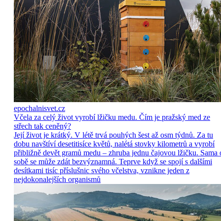
epochalnisvet.cz
Včela za celý život vyrobí lžičku medu. Čím je pražský med ze
střech tak ceněný?
Její život je krátký. V létě trvá pouhých šest až osm týdnů. Za tu
dobu navštíví desetitisíce květů, nalétá stovky kilometrů a vyrobí
přibližně devět gramů medu – zhruba jednu čajovou lžičku. Sama 
sobě se může zdát bezvýznamná. Teprve když se spojí s dalšími
desítkami tisíc příslušnic svého včelstva, vznikne jeden z
nejdokonalejších organismů