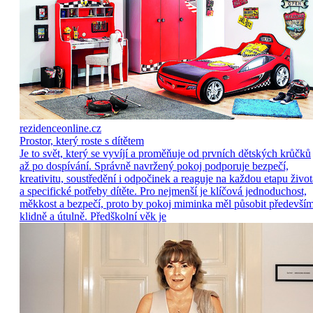
rezidenceonline.cz
Prostor, který roste s dítětem
Je to svět, který se vyvíjí a proměňuje od prvních dětských krůčků
až po dospívání. Správně navržený pokoj podporuje bezpečí,
kreativitu, soustředění i odpočinek a reaguje na každou etapu život
a specifické potřeby dítěte. Pro nejmenší je klíčová jednoduchost,
měkkost a bezpečí, proto by pokoj miminka měl působit předevší
klidně a útulně. Předškolní věk je