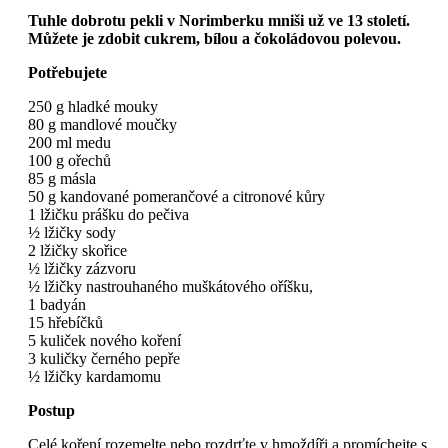
Tuhle dobrotu pekli v Norimberku mniši už ve 13 století.
Můžete je zdobit cukrem, bílou a čokoládovou polevou.
Potřebujete
250 g hladké mouky
80 g mandlové moučky
200 ml medu
100 g ořechů
85 g másla
50 g kandované pomerančové a citronové kůry
1 lžičku prášku do pečiva
½ lžičky sody
2 lžičky skořice
½ lžičky zázvoru
½ lžičky nastrouhaného muškátového oříšku,
1 badyán
15 hřebíčků
5 kuliček nového koření
3 kuličky černého pepře
½ lžičky kardamomu
Postup
Celé koření rozemelte nebo rozdrťte v hmoždíři a promíchejte s