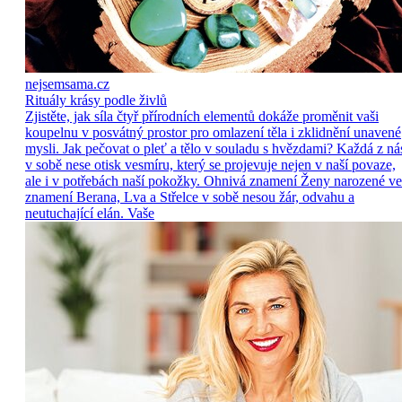
nejsemsama.cz
Rituály krásy podle živlů
Zjistěte, jak síla čtyř přírodních elementů dokáže proměnit vaši
koupelnu v posvátný prostor pro omlazení těla i zklidnění unavené
mysli. Jak pečovat o pleť a tělo v souladu s hvězdami? Každá z ná
v sobě nese otisk vesmíru, který se projevuje nejen v naší povaze,
ale i v potřebách naší pokožky. Ohnivá znamení Ženy narozené ve
znamení Berana, Lva a Střelce v sobě nesou žár, odvahu a
neutuchající elán. Vaše