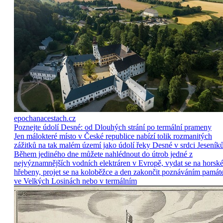
epochanacestach.cz
Poznejte údolí Desné: od Dlouhých strání po termální prameny
Jen málokteré místo v České republice nabízí tolik rozmanitých
zážitků na tak malém území jako údolí řeky Desné v srdci Jeseníků
Během jediného dne můžete nahlédnout do útrob jedné z
nejvýznamnějších vodních elektráren v Evropě, vydat se na horsk
hřebeny, projet se na koloběžce a den zakončit poznáváním památ
ve Velkých Losinách nebo v termálním