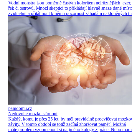
Vodní monstra jsou poměrně častým koloritem nejrůznějších jezer,
řek či ostrovů. Mnozí skeptici to přikládají hlavně snaze dané míst
zviditelnit a přitáhnout k němu pozornost záhadám nakloněných tu
panidomu.cz
Nedovolte mozku stárnout
Každý, komu je přes 25 let, by měl pravidelně procvičovat mozko
závity. V tomto období se totiž začíná zhoršovat paměť. Možná
máte problém vzpomenout si na jméno kolegy z práce. Nebo marn