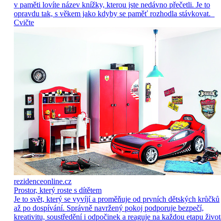
v paměti lovíte název knížky, kterou jste nedávno přečetli. Je to
opravdu tak, s věkem jako kdyby se paměť rozhodla stávkovat.
Cvičte
rezidenceonline.cz
Prostor, který roste s dítětem
Je to svět, který se vyvíjí a proměňuje od prvních dětských krůčků
až po dospívání. Správně navržený pokoj podporuje bezpečí,
kreativitu, soustředění i odpočinek a reaguje na každou etapu život