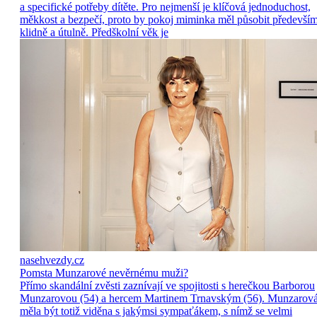
a specifické potřeby dítěte. Pro nejmenší je klíčová jednoduchost,
měkkost a bezpečí, proto by pokoj miminka měl působit předevší
klidně a útulně. Předškolní věk je
nasehvezdy.cz
Pomsta Munzarové nevěrnému muži?
Přímo skandální zvěsti zaznívají ve spojitosti s herečkou Barborou
Munzarovou (54) a hercem Martinem Trnavským (56). Munzarov
měla být totiž viděna s jakýmsi sympaťákem, s nímž se velmi