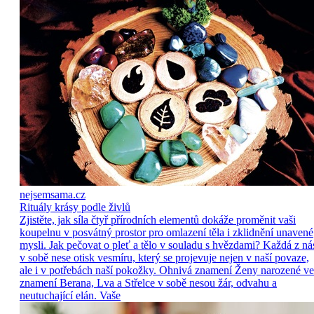
nejsemsama.cz
Rituály krásy podle živlů
Zjistěte, jak síla čtyř přírodních elementů dokáže proměnit vaši
koupelnu v posvátný prostor pro omlazení těla i zklidnění unavené
mysli. Jak pečovat o pleť a tělo v souladu s hvězdami? Každá z ná
v sobě nese otisk vesmíru, který se projevuje nejen v naší povaze,
ale i v potřebách naší pokožky. Ohnivá znamení Ženy narozené ve
znamení Berana, Lva a Střelce v sobě nesou žár, odvahu a
neutuchající elán. Vaše