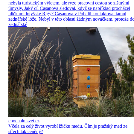
nebyla turistickým výletem, ale ryze pracovní cestou se zištnými
úmysly. Jaký cíl Casanova sledoval, když se například procházel
uličkami lotyšské Rigy? Casanova v Pobaltí kontaktoval tamní
zednářské lóže. Nebyl v této oblasti žádným nováčkem, protože d
zednářské
epochalnisvet.cz
Včela za celý život vyrobí lžičku medu. Čím je pražský med ze
střech tak ceněný?