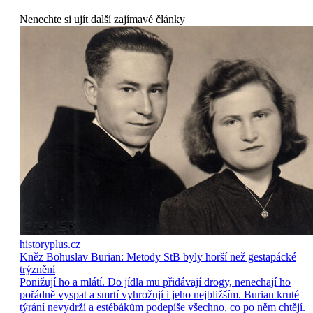
Nenechte si ujít další zajímavé články
historyplus.cz
Kněz Bohuslav Burian: Metody StB byly horší než gestapácké
trýznění
Ponižují ho a mlátí. Do jídla mu přidávají drogy, nenechají ho
pořádně vyspat a smrtí vyhrožují i jeho nejbližším. Burian kruté
týrání nevydrží a estébákům podepíše všechno, co po něm chtějí.