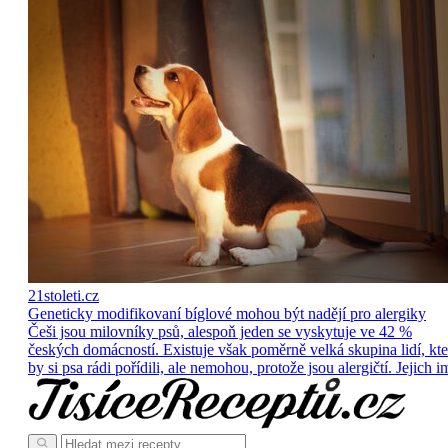
21stoleti.cz
Geneticky modifikovaní bíglové mohou být nadějí pro alergiky
Češi jsou milovníky psů, alespoň jeden se vyskytuje ve 42 %
českých domácností. Existuje však poměrně velká skupina lidí, kte
by si psa rádi pořídili, ale nemohou, protože jsou alergičtí. Jejich i