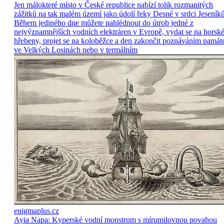
Jen málokteré místo v České republice nabízí tolik rozmanitých
zážitků na tak malém území jako údolí řeky Desné v srdci Jeseníků
Během jediného dne můžete nahlédnout do útrob jedné z
nejvýznamnějších vodních elektráren v Evropě, vydat se na horsk
hřebeny, projet se na koloběžce a den zakončit poznáváním památ
ve Velkých Losinách nebo v termálním
enigmaplus.cz
Ayia Napa: Kyperské vodní monstrum s mírumilovnou povahou