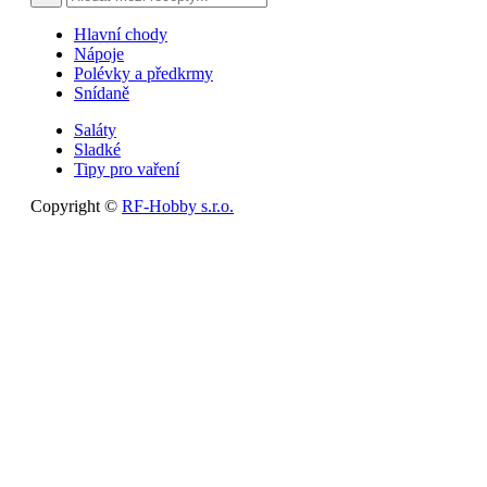
Hlavní chody
Nápoje
Polévky a předkrmy
Snídaně
Saláty
Sladké
Tipy pro vaření
Copyright ©
RF-Hobby s.r.o.