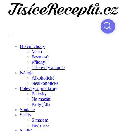
Hlavní chody
Maso
Bezmasé
Přílohy
Těstoviny a nudle
Nápoje
Alkoholické
Nealkoholické
Polévky a předkrmy
Polévky
Na mazání
Party jídla
Snídaně
Saláty
S masem
Bez masa
Sladké