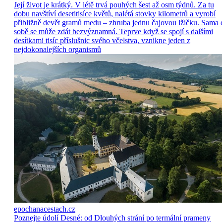
Její život je krátký. V létě trvá pouhých šest až osm týdnů. Za tu
dobu navštíví desetitisíce květů, nalétá stovky kilometrů a vyrobí
přibližně devět gramů medu – zhruba jednu čajovou lžičku. Sama 
sobě se může zdát bezvýznamná. Teprve když se spojí s dalšími
desítkami tisíc příslušnic svého včelstva, vznikne jeden z
nejdokonalejších organismů
epochanacestach.cz
Poznejte údolí Desné: od Dlouhých strání po termální prameny