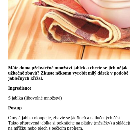
Máte doma přebytečné množství jablek a chcete se jich nějak
užitečně zbavit? Zkuste někomu vyrobit milý dárek v podobě
jablečných křížal.
Ingredience
S jablka (libovolné množství)
Postup
Omytá jablka oloupejte, zbavte se jádřinců a natlučených částí.
Takto připravená jablka si pokrájejte na plátky (měsíčky) a skládej
na mřížku nebo plech s pečicím papírem.