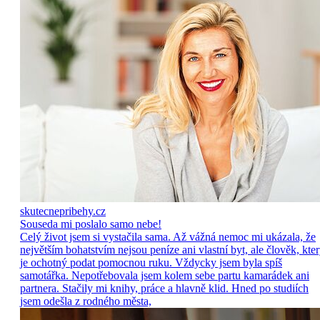
skutecnepribehy.cz
Souseda mi poslalo samo nebe!
Celý život jsem si vystačila sama. Až vážná nemoc mi ukázala, že
největším bohatstvím nejsou peníze ani vlastní byt, ale člověk, kte
je ochotný podat pomocnou ruku. Vždycky jsem byla spíš
samotářka. Nepotřebovala jsem kolem sebe partu kamarádek ani
partnera. Stačily mi knihy, práce a hlavně klid. Hned po studiích
jsem odešla z rodného města,