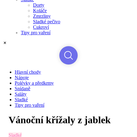
Dorty
Koláče
Zmrzliny
Sladké pečivo
Cukroví
Tipy pro vaření
Hlavní chody
Nápoje
Polévky a předkrmy
Snídaně
Saláty
Sladké
Tipy pro vaření
Vánoční křížaly z jablek
Sladké