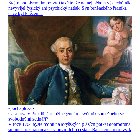
Svým podpisem jim potvrdí také to, že na něj během výslechů nik
nevyvíjel fyzický ani psychický nátlak. Syn brněnského řezníka
chce být knězem a
epochaplus.cz
Casanova v Pobaltí: Co měl legendární svůdník společného se
svobodnými zednáři?
V roce 1764 byste mohli na lotyšských plážích potkat dobrodruha 
sukničkáře Giacoma Casanovu. Jeho cesta k Baltskému moři však