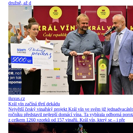
družně, až d
iluxus.cz
Král vín začíná třetí dekádu
Největší český vinařský projekt Král vín ve svém již jednadvacát
ročníku představil nejlepší domácí vína. Ta vybírala odborná porot
z celkem 1260 vzorků od 157 vinařů. Král vín, který se – i pře