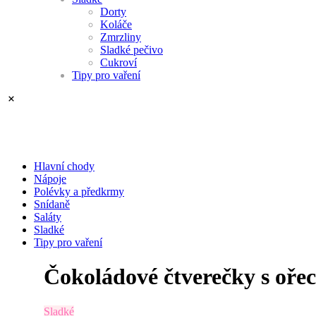
Dorty
Koláče
Zmrzliny
Sladké pečivo
Cukroví
Tipy pro vaření
Hlavní chody
Nápoje
Polévky a předkrmy
Snídaně
Saláty
Sladké
Tipy pro vaření
Čokoládové čtverečky s oře
Sladké