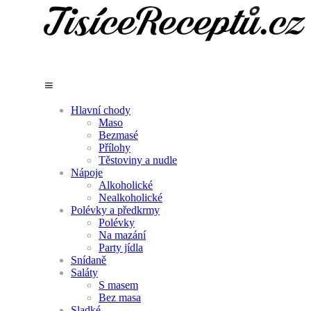
Hlavní chody
Maso
Bezmasé
Přílohy
Těstoviny a nudle
Nápoje
Alkoholické
Nealkoholické
Polévky a předkrmy
Polévky
Na mazání
Party jídla
Snídaně
Saláty
S masem
Bez masa
Sladké