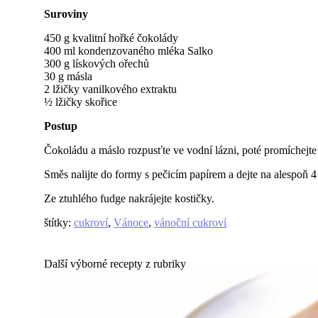
Suroviny
450 g kvalitní hořké čokolády
400 ml kondenzovaného mléka Salko
300 g lískových ořechů
30 g másla
2 lžičky vanilkového extraktu
½ lžičky skořice
Postup
Čokoládu a máslo rozpusťte ve vodní lázni, poté promíchejte
Směs nalijte do formy s pečicím papírem a dejte na alespoň 4 
Ze ztuhlého fudge nakrájejte kostičky.
štítky
:
cukroví
,
Vánoce
,
vánoční cukroví
Další výborné recepty z rubriky