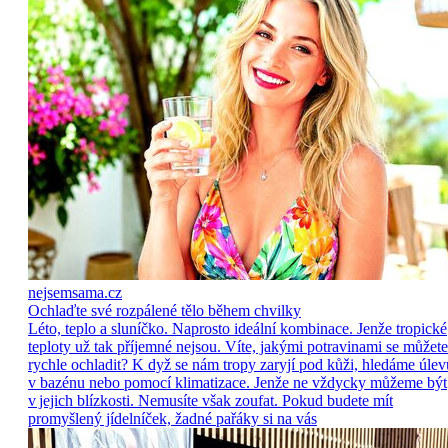
nejsemsama.cz
Ochlaďte své rozpálené tělo během chvilky
Léto, teplo a sluníčko. Naprosto ideální kombinace. Jenže tropické
teploty už tak příjemné nejsou. Víte, jakými potravinami se můžete
rychle ochladit? K dyž se nám tropy zaryjí pod kůži, hledáme úlev
v bazénu nebo pomocí klimatizace. Jenže ne vždycky můžeme být
v jejich blízkosti. Nemusíte však zoufat. Pokud budete mít
promyšlený jídelníček, žadné pařáky si na vás