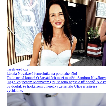
nasehvezdy.cz
Lákala Nováková řemeslníka na polonahé tělo!
Tohle nemá konce! O šarvátkách mezi manželi Sandrou Novákov
(44) a Vojtěchem Moravcem (39) se toho napsalo už hodně. Ale k
by doufal, že horká zem u herečky ze seriálu Ulice a režiséra
vychladne,