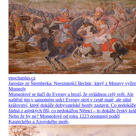
epochaplus.cz
Jaroslav ze Šternberka: Neexistující šlechtic, který z Moravy vyže
Mongoly
Mongolové se tlačí do Evropy a hrozí, že ovládnou celý svět. Ale
naštěstí jim v samotném srdci Evropy stojí v cestě malé, ale silné
království, které dokáže dobyvatelské hordy zastavit. Co nedokáže
žádná z asijských říší, co nedokážou Němci – to dokáže český král
Nebo že by ne? Mongolové od roku 1223 postupují podél
Kaspického a Azovského moře,