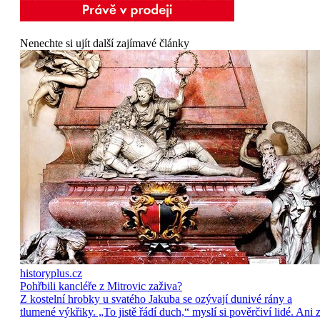
Nenechte si ujít další zajímavé články
historyplus.cz
Pohřbili kancléře z Mitrovic zaživa?
Z kostelní hrobky u svatého Jakuba se ozývají dunivé rány a
tlumené výkřiky. „To jistě řádí duch,“ myslí si pověrčiví lidé. Ani 