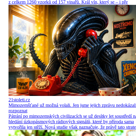
z celkem 1260 vzorků od 157 vinařů. Král vín, který se – i pře
21stoleti.cz
Mimozemšťané už možná volali. Jen jsme jejich zprávu nedokázal
rozpoznat
Pátrání po mimozemských civilizacích se už desítky let soustředí n
hledání úzkopásmových rádiových signálů, které by příroda sama
vytvořila jen stěží. Nová studie však naznačuje, že právě tato strate