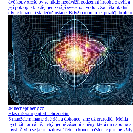
dvě kopy grošů by se nikdo neodvážil podzemní hrobku otevřít a
její poklop tak raději jen skrápí svěcenou vodou. Za několik dní
divné burácení skutečně ustane. Když o mnoho let později hrobku
skutecnepribehy.cz
Hlas mě varuje před nebezpečím
S manželem máme dvě děti a dokonce jsme už prarodiči. Mohla
bych žít normálně, nebýt jedné zásadní změny, která mi nabourala
mysl. Živím se jako mzdová účetní a konec měsíce je pro mě vždy