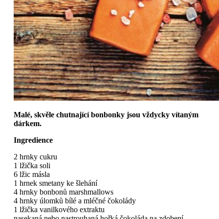
Malé, skvěle chutnající bonbonky jsou vždycky vítaným
dárkem.
Ingredience
2 hrnky cukru
1 lžička soli
6 lžic másla
1 hrnek smetany ke šlehání
4 hrnky bonbonů marshmallows
4 hrnky úlomků bílé a mléčné čokolády
1 lžička vanilkového extraktu
nasekaná nebo nastrouhaná hořká čokoláda na zdobení