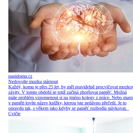
panidomu.cz
Nedovolte mozku stárnout
Každý, komu je přes 25 let, by měl pravidelně procvičovat mozko
závity. V tomto období se totiž začíná zhoršovat paměť. Možná
máte problém vzpomenout si na jméno kolegy z práce. Nebo marn
v paměti lovíte název knížky, kterou jste nedávno přečetli. Je to
opravdu tak, s věkem jako kdyby se paměť rozhodla stávkovat.
Cvičte