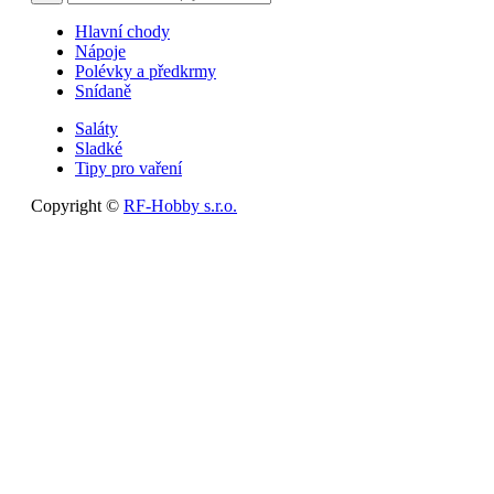
Hlavní chody
Nápoje
Polévky a předkrmy
Snídaně
Saláty
Sladké
Tipy pro vaření
Copyright ©
RF-Hobby s.r.o.