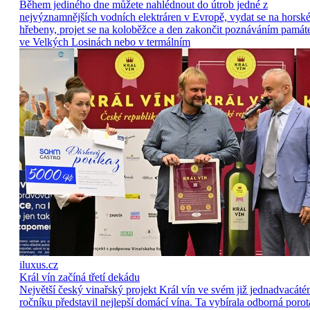
Během jediného dne můžete nahlédnout do útrob jedné z
nejvýznamnějších vodních elektráren v Evropě, vydat se na horsk
hřebeny, projet se na koloběžce a den zakončit poznáváním památ
ve Velkých Losinách nebo v termálním
iluxus.cz
Král vín začíná třetí dekádu
Největší český vinařský projekt Král vín ve svém již jednadvacát
ročníku představil nejlepší domácí vína. Ta vybírala odborná porot