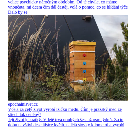
velice psychicky náročným obdobím. Od té chvíle, co máme
vnoučata, mi dcera čím dál častěji volá o pomoc, co se hlídání týče
Dalo by se
epochalnisvet.cz
Včela za celý život vyrobí lžičku medu. Čím je pražský med ze
střech tak ceněný?
Její život je krátký. V létě trvá pouhých šest až osm týdnů. Za tu
dobu navštíví desetitisíce květů, nalétá stovky kilometrů a vyrobí