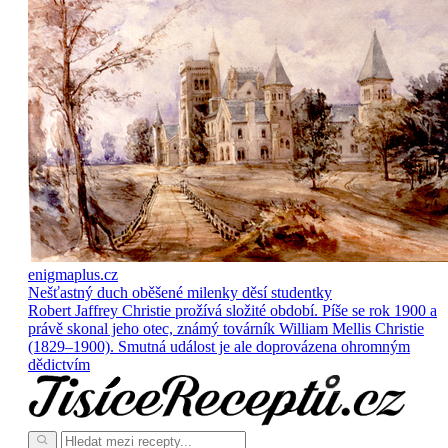
enigmaplus.cz
Nešťastný duch oběšené milenky děsí studentky
Robert Jaffrey Christie prožívá složité období. Píše se rok 1900 a
právě skonal jeho otec, známý továrník William Mellis Christie
(1829–1900). Smutná událost je ale doprovázena ohromným
dědictvím