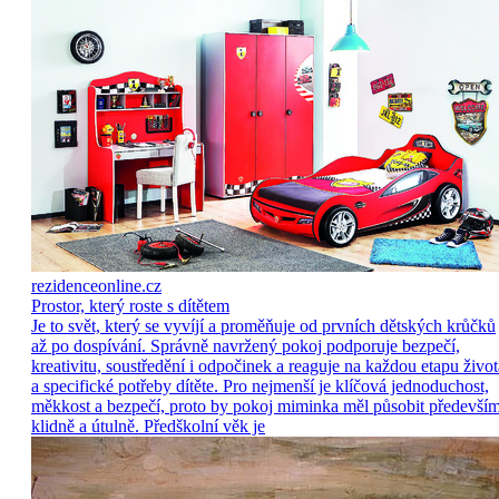
rezidenceonline.cz
Prostor, který roste s dítětem
Je to svět, který se vyvíjí a proměňuje od prvních dětských krůčků
až po dospívání. Správně navržený pokoj podporuje bezpečí,
kreativitu, soustředění i odpočinek a reaguje na každou etapu život
a specifické potřeby dítěte. Pro nejmenší je klíčová jednoduchost,
měkkost a bezpečí, proto by pokoj miminka měl působit předevší
klidně a útulně. Předškolní věk je