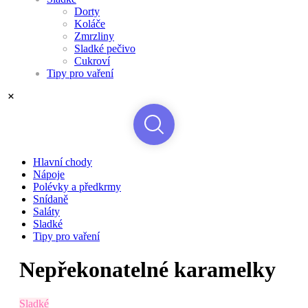
Dorty
Koláče
Zmrzliny
Sladké pečivo
Cukroví
Tipy pro vaření
Hlavní chody
Nápoje
Polévky a předkrmy
Snídaně
Saláty
Sladké
Tipy pro vaření
Nepřekonatelné karamelky
Sladké