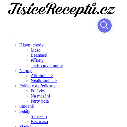
Hlavní chody
Maso
Bezmasé
Přílohy
Těstoviny a nudle
Nápoje
Alkoholické
Nealkoholické
Polévky a předkrmy
Polévky
Na mazání
Party jídla
Snídaně
Saláty
S masem
Bez masa
Sladké