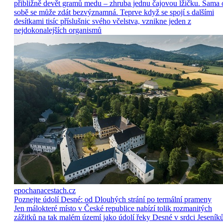
přibližně devět gramů medu – zhruba jednu čajovou lžičku. Sama 
sobě se může zdát bezvýznamná. Teprve když se spojí s dalšími
desítkami tisíc příslušnic svého včelstva, vznikne jeden z
nejdokonalejších organismů
epochanacestach.cz
Poznejte údolí Desné: od Dlouhých strání po termální prameny
Jen málokteré místo v České republice nabízí tolik rozmanitých
zážitků na tak malém území jako údolí řeky Desné v srdci Jeseníků