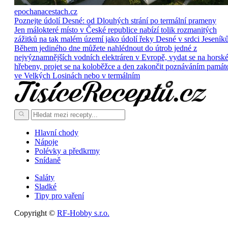
epochanacestach.cz
Poznejte údolí Desné: od Dlouhých strání po termální prameny
Jen málokteré místo v České republice nabízí tolik rozmanitých
zážitků na tak malém území jako údolí řeky Desné v srdci Jeseníků
Během jediného dne můžete nahlédnout do útrob jedné z
nejvýznamnějších vodních elektráren v Evropě, vydat se na horsk
hřebeny, projet se na koloběžce a den zakončit poznáváním památ
ve Velkých Losinách nebo v termálním
Hlavní chody
Nápoje
Polévky a předkrmy
Snídaně
Saláty
Sladké
Tipy pro vaření
Copyright ©
RF-Hobby s.r.o.