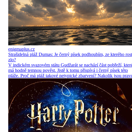
enigmaplus.cz
Strašidelná pláž Dumas: Je černý písek podhoubím, ze kterého ros
zlo?
V indickém svazovém státu Gudžarát se nachází část pobřeží, kter
má hodně temnou pověst. Jistě k tomu přispívá i černý písek této
pláže. Proč má pláž takové netypické zbarvení? Nakolik jsou prav