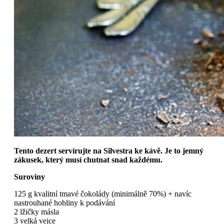
Tento dezert servírujte na Silvestra ke kávě. Je to jemný
zákusek, který musí chutnat snad každému.
Suroviny
125 g kvalitní tmavé čokolády (minimálně 70%) + navíc
nastrouhané hobliny k podávání
2 lžičky másla
3 velká vejce