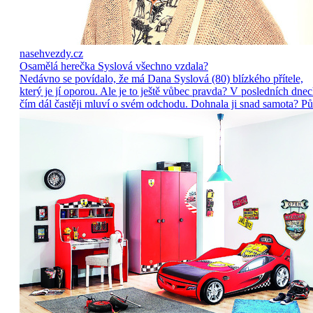
nasehvezdy.cz
Osamělá herečka Syslová všechno vzdala?
Nedávno se povídalo, že má Dana Syslová (80) blízkého přítele,
který je jí oporou. Ale je to ještě vůbec pravda? V posledních dne
čím dál častěji mluví o svém odchodu. Dohnala ji snad samota? Pů