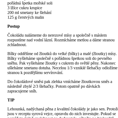
pořádná špetka mořské soli
3 lžíce cukru krupice
200 ml smetany ke šlehání
125 g čerstvých malin
Postup
Čokoládu nalámeme do nerezové mísy a společně s máslem
rozpustíme nad vodní lázní. Rozmícháme metlou a dáme stranou
zchladnout.
Bílky oddělíme od žloutků do velké (bílky) a malé (žloutky) mísy.
Bílky vyšleháme společně s pořádnou špetkou soli do pevného
sněhu. Pak vyšleháme žloutky s cukrem do světlé pěny. Nakonec
ušleháme smetanu dotuha. Necelou 1/3 vzniklé šlehačky odložíme
stranou k pozdějšímu servírování.
Do čokoládové směsi pak zlehka vmícháme žloutkovou směs a
následně zbylé 2/3 šlehačky. Potom opatrně po dávkách
zapracujeme sníh.
TIP
Lehounká, nadýchaná pěna z kvalitní čokolády je jako sen. Protož
jsou v receptu syrová vejce, opravdu do nich investujte. Pokud se