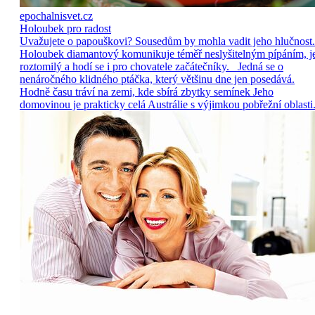
epochalnisvet.cz
Holoubek pro radost
Uvažujete o papouškovi? Sousedům by mohla vadit jeho hlučnost.
Holoubek diamantový komunikuje téměř neslyšitelným pípáním, j
roztomilý a hodí se i pro chovatele začátečníky. Jedná se o
nenáročného klidného ptáčka, který většinu dne jen posedává.
Hodně času tráví na zemi, kde sbírá zbytky semínek Jeho
domovinou je prakticky celá Austrálie s výjimkou pobřežní oblasti