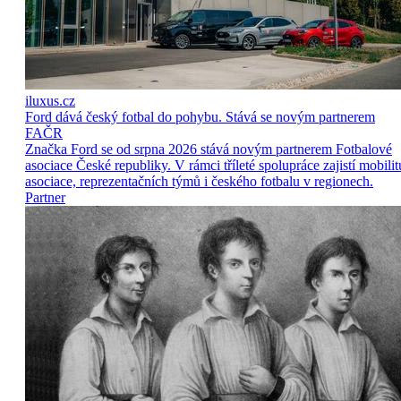
iluxus.cz
Ford dává český fotbal do pohybu. Stává se novým partnerem
FAČR
Značka Ford se od srpna 2026 stává novým partnerem Fotbalové
asociace České republiky. V rámci tříleté spolupráce zajistí mobilit
asociace, reprezentačních týmů i českého fotbalu v regionech.
Partner