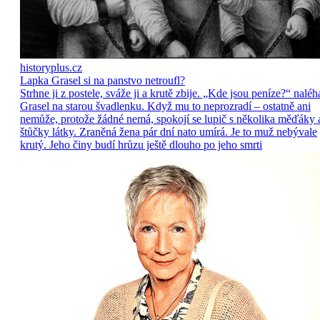
historyplus.cz
Lapka Grasel si na panstvo netroufl?
Strhne ji z postele, sváže ji a krutě zbije. „Kde jsou peníze?“ naléh
Grasel na starou švadlenku. Když mu to neprozradí – ostatně ani
nemůže, protože žádné nemá, spokojí se lupič s několika měďáky 
štůčky látky. Zraněná žena pár dní nato umírá. Je to muž nebývale
krutý. Jeho činy budí hrůzu ještě dlouho po jeho smrti