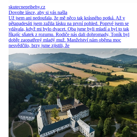
skutecnepribehy.cz
Dovolte lásce, aby si vás našla
Už jsem ani nedoufala, že mě něco tak krásného potká. Až v
pětapadesáti jsem zažila lásku na první pohled. Poprvé jsem se
vdávala, když mi bylo dvacet. Oba jsme byli mladí a byl to tak
říkajíc sňatek z rozumu. Rodiče nás dali dohromady, Toník byl
dobře zaopatřený mladý muž. Manželství nám oběma moc
nesvědčilo, brzy jsme zjistili, že