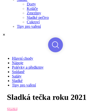
Dorty
Koláče
Zmrzliny
Sladké pečivo
Cukroví
Tipy pro vaření
Hlavní chody
Nápoje
Polévky a předkrmy
Snídaně
Saláty
Sladké
Tipy pro vaření
Sladká tečka roku 2021
Sladké