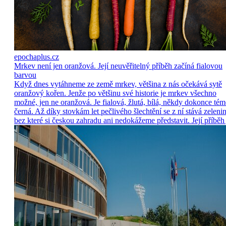
epochaplus.cz
Mrkev není jen oranžová. Její neuvěřitelný příběh začíná fialovou
barvou
Když dnes vytáhneme ze země mrkev, většina z nás očekává sytě
oranžový kořen. Jenže po většinu své historie je mrkev všechno
možné, jen ne oranžová. Je fialová, žlutá, bílá, někdy dokonce tém
černá. Až díky stovkám let pečlivého šlechtění se z ní stává zelenin
bez které si českou zahradu ani nedokážeme představit. Její příběh 