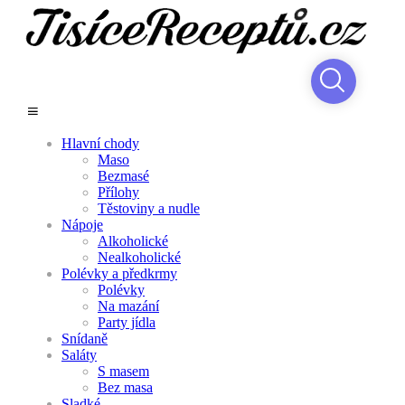
Hlavní chody
Maso
Bezmasé
Přílohy
Těstoviny a nudle
Nápoje
Alkoholické
Nealkoholické
Polévky a předkrmy
Polévky
Na mazání
Party jídla
Snídaně
Saláty
S masem
Bez masa
Sladké