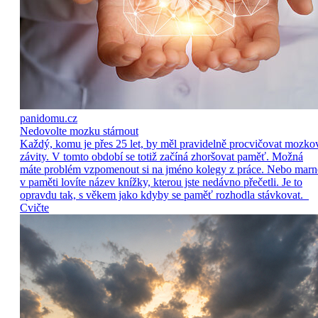
panidomu.cz
Nedovolte mozku stárnout
Každý, komu je přes 25 let, by měl pravidelně procvičovat mozko
závity. V tomto období se totiž začíná zhoršovat paměť. Možná
máte problém vzpomenout si na jméno kolegy z práce. Nebo marn
v paměti lovíte název knížky, kterou jste nedávno přečetli. Je to
opravdu tak, s věkem jako kdyby se paměť rozhodla stávkovat.
Cvičte