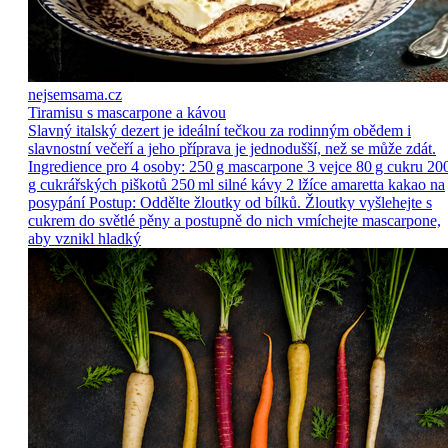
nejsemsama.cz
Tiramisu s mascarpone a kávou
Slavný italský dezert je ideální tečkou za rodinným obědem i
slavnostní večeří a jeho příprava je jednodušší, než se může zdát.
Ingredience pro 4 osoby: 250 g mascarpone 3 vejce 80 g cukru 20
g cukrářských piškotů 250 ml silné kávy 2 lžíce amaretta kakao na
posypání Postup: Oddělte žloutky od bílků. Žloutky vyšlehejte s
cukrem do světlé pěny a postupně do nich vmíchejte mascarpone,
aby vznikl hladký