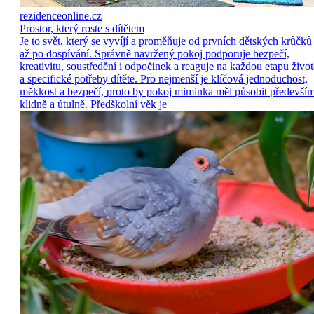
rezidenceonline.cz
Prostor, který roste s dítětem
Je to svět, který se vyvíjí a proměňuje od prvních dětských krůčků
až po dospívání. Správně navržený pokoj podporuje bezpečí,
kreativitu, soustředění i odpočinek a reaguje na každou etapu život
a specifické potřeby dítěte. Pro nejmenší je klíčová jednoduchost,
měkkost a bezpečí, proto by pokoj miminka měl působit předevší
klidně a útulně. Předškolní věk je