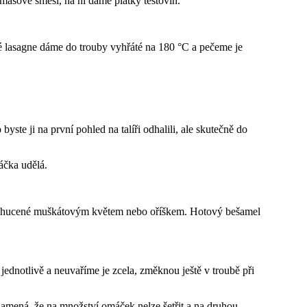
asové směsi, na ni dáme plátky těstovin.
é lasagne dáme do trouby vyhřáté na 180 °C a pečeme je
ste ji na první pohled na talíři odhalili, ale skutečně do
áčka udělá.
 dochucené muškátovým květem nebo oříškem. Hotový bešamel
e jednotlivě a neuvaříme je zcela, změknou ještě v troubě při
amená, že na množství omáček nelze šetřit a na druhou