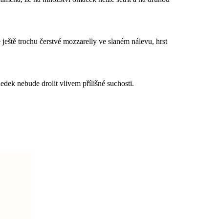
eště trochu čerstvé mozzarelly ve slaném nálevu, hrst
dek nebude drolit vlivem přílišné suchosti.