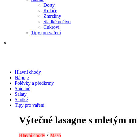
Dorty
Koláče
Zmrzliny
Sladké pečivo
Cukroví
Tipy pro vaření
Hlavní chody
Nápoje
Polévky a předkrmy
Snídaně
Saláty
Sladké
Tipy pro vaření
Výtečné lasagne s mletým 
Hlavní chody
Maso