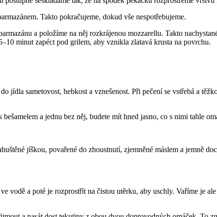
postupně seskládáme tak, že na spodek pekáčku rozprostřeme vrstvu m
parmazánem. Takto pokračujeme, dokud vše nespotřebujeme.
parmazánu a položíme na něj rozkrájenou mozzarellu. Takto nachystan
5–10 minut zapéct pod grilem, aby vznikla zlatavá krusta na povrchu.
ídla sametovost, hebkost a vznešenost. Při pečení se vstřebá a těžko by
s bešamelem a jednu bez něj, budete mít hned jasno, co s nimi tahle om
 zahuštěné jíškou, povařené do zhoustnutí, zjemněné máslem a jemně
ve vodě a poté je rozprostřít na čistou utěrku, aby uschly. Vaříme je al
řijmout a nasát dost tekutiny z obou dvou doprovodných omáček. To zn