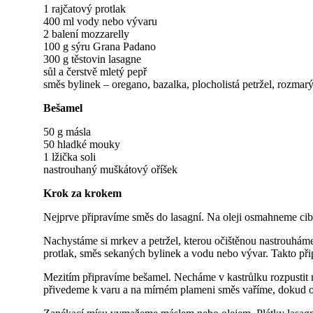
1 rajčatový protlak
400 ml vody nebo vývaru
2 balení mozzarelly
100 g sýru Grana Padano
300 g těstovin lasagne
sůl a čerstvě mletý pepř
směs bylinek – oregano, bazalka, plocholistá petržel, rozmar
Bešamel
50 g másla
50 hladké mouky
1 lžička soli
nastrouhaný muškátový oříšek
Krok za krokem
Nejprve připravíme směs do lasagní. Na oleji osmahneme cibu
Nachystáme si mrkev a petržel, kterou očištěnou nastrouhám
protlak, směs sekaných bylinek a vodu nebo vývar. Takto př
Mezitím připravíme bešamel. Necháme v kastrůlku rozpustit
přivedeme k varu a na mírném plameni směs vaříme, dokud 