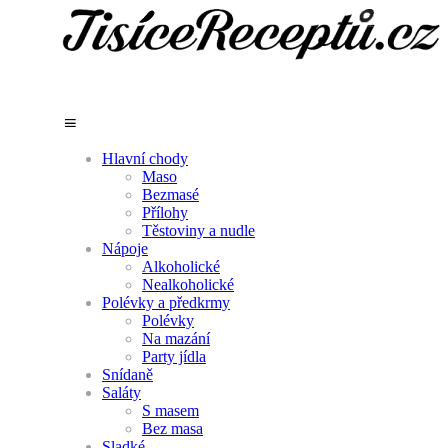
Hlavní chody
Maso
Bezmasé
Přílohy
Těstoviny a nudle
Nápoje
Alkoholické
Nealkoholické
Polévky a předkrmy
Polévky
Na mazání
Party jídla
Snídaně
Saláty
S masem
Bez masa
Sladké