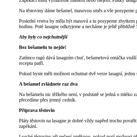
Zapékací mísu vymažeme máslem nebo olejem. Plátky lasagní 
Na těstoviny dáme bešamel, masovou směs a vše posypeme 
Poslední vrstva by měla být masová a tu posypeme zbytkem 
hodinu. Poté lasagne odkryjeme a necháme je ještě přibližně 
Aby byly co nejchutnější
Bez bešamelu to nejde!
Zatímco ragú dává lasagním chuť, bešamelová omáčka vnáší do j
receptu patří.
Pokud byste měli možnost ochutnat dvě verze lasagní, jednu 
A bešamel zvládnete raz dva
Na bešamelu nic těžkého není, v podstatě se jedná o mléko
přecedíme přes jemný cedník.
Příprava těstovin
Pláty těstovin na lasagne je dobré vždy napřed trochu povařit 
zapékání.
I suché těstoviny při pečení změknou, pokud mají možnost p