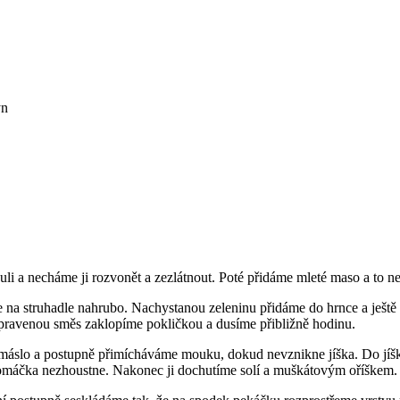
ýn
li a necháme ji rozvonět a zezlátnout. Poté přidáme mleté maso a to 
e na struhadle nahrubo. Nachystanou zeleninu přidáme do hrnce a ještě
ipravenou směs zaklopíme pokličkou a dusíme přibližně hodinu.
 máslo a postupně přimícháváme mouku, dokud nevznikne jíška. Do jíš
omáčka nezhoustne. Nakonec ji dochutíme solí a muškátovým oříškem.