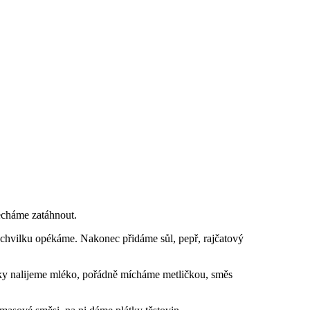
necháme zatáhnout.
 chvilku opékáme. Nakonec přidáme sůl, pepř, rajčatový
ky nalijeme mléko, pořádně mícháme metličkou, směs