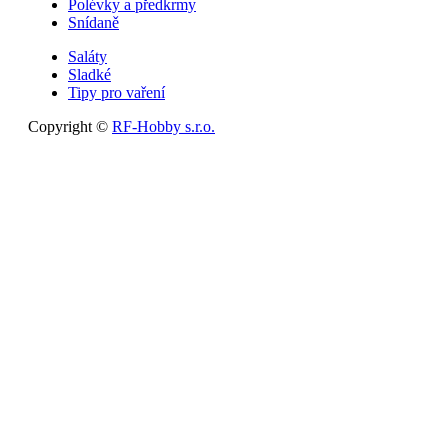
Polévky a předkrmy
Snídaně
Saláty
Sladké
Tipy pro vaření
Copyright ©
RF-Hobby s.r.o.