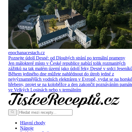
epochanacestach.cz
Poznejte údolí Desné: od Dlouhých strání po termální prameny
Jen málokteré místo v České republice nabízí tolik rozmanitých
zážitků na tak malém území jako údolí řeky Desné v srdci Jeseníků
Během jediného dne můžete nahlédnout do útrob jedné z
nejvýznamnějších vodních elektráren v Evropě, vydat se na horsk
hřebeny, projet se na koloběžce a den zakončit poznáváním památ
ve Velkých Losinách nebo v termálním
Hlavní chody
Nápoje