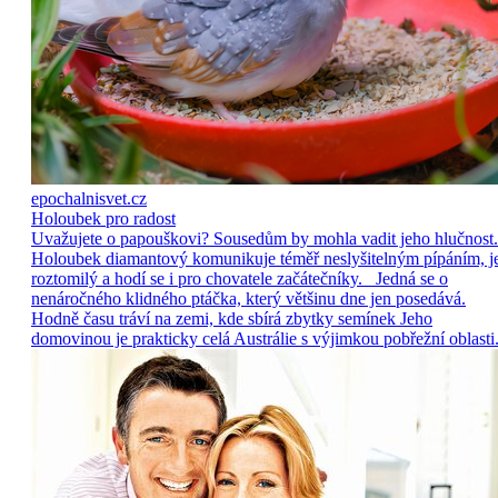
epochalnisvet.cz
Holoubek pro radost
Uvažujete o papouškovi? Sousedům by mohla vadit jeho hlučnost.
Holoubek diamantový komunikuje téměř neslyšitelným pípáním, j
roztomilý a hodí se i pro chovatele začátečníky. Jedná se o
nenáročného klidného ptáčka, který většinu dne jen posedává.
Hodně času tráví na zemi, kde sbírá zbytky semínek Jeho
domovinou je prakticky celá Austrálie s výjimkou pobřežní oblasti