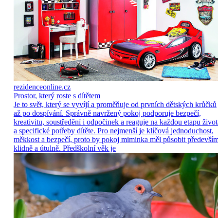
rezidenceonline.cz
Prostor, který roste s dítětem
Je to svět, který se vyvíjí a proměňuje od prvních dětských krůčků
až po dospívání. Správně navržený pokoj podporuje bezpečí,
kreativitu, soustředění i odpočinek a reaguje na každou etapu život
a specifické potřeby dítěte. Pro nejmenší je klíčová jednoduchost,
měkkost a bezpečí, proto by pokoj miminka měl působit předevší
klidně a útulně. Předškolní věk je