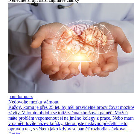
Nenechte si ujít další zajímavé články
panidomu.cz
Nedovolte mozku stárnout
Každý, komu je přes 25 let, by měl pravidelně procvičovat mozko
závity. V tomto období se totiž začíná zhoršovat paměť. Možná
máte problém vzpomenout si na jméno kolegy z práce. Nebo marn
v paměti lovíte název knížky, kterou jste nedávno přečetli. Je to
opravdu tak, s věkem jako kdyby se paměť rozhodla stávkovat.