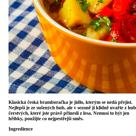
Klasická česká bramboračka je jídlo, kterým se nedá přejíst.
Nejlepší je ze sušených hub, ale v sezoně ji klidně uvařte z hub
čerstvých, které jste právě přinesli z lesa. Nemusí to být jen
hříbky, použijte co nejpestřejší směs.
Ingredience