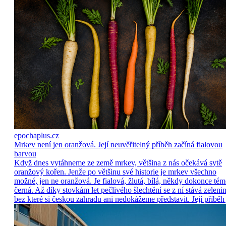
epochaplus.cz
Mrkev není jen oranžová. Její neuvěřitelný příběh začíná fialovou
barvou
Když dnes vytáhneme ze země mrkev, většina z nás očekává sytě
oranžový kořen. Jenže po většinu své historie je mrkev všechno
možné, jen ne oranžová. Je fialová, žlutá, bílá, někdy dokonce tém
černá. Až díky stovkám let pečlivého šlechtění se z ní stává zelenin
bez které si českou zahradu ani nedokážeme představit. Její příběh 