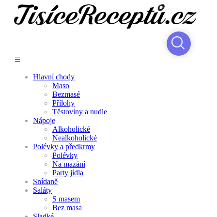
Hlavní chody
Maso
Bezmasé
Přílohy
Těstoviny a nudle
Nápoje
Alkoholické
Nealkoholické
Polévky a předkrmy
Polévky
Na mazání
Party jídla
Snídaně
Saláty
S masem
Bez masa
Sladké