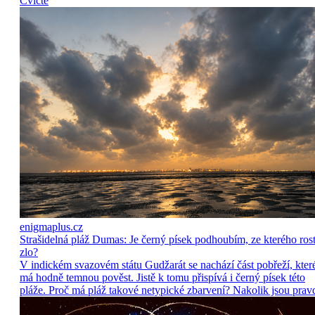
Cvičte
enigmaplus.cz
Strašidelná pláž Dumas: Je černý písek podhoubím, ze kterého ros
zlo?
V indickém svazovém státu Gudžarát se nachází část pobřeží, kter
má hodně temnou pověst. Jistě k tomu přispívá i černý písek této
pláže. Proč má pláž takové netypické zbarvení? Nakolik jsou prav