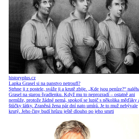
historyplus.cz
Lapka Grasel si na panstvo netroufl?
Strhne ji z postele, sváže ji a krutě zbije. „Kde jsou peníze?“ naléh
Grasel na starou švadlenku. Když mu to neprozradí – ostatně ani
nemůže, protože žádné nemá, spokojí se lupič s několika měďáky 
štůčky látky. Zraněná žena pár dní nato umírá. Je to muž nebývale
krutý. Jeho činy budí hrůzu ještě dlouho po jeho smrti