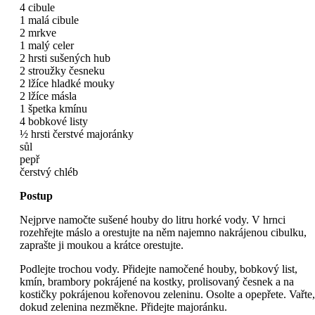
4 cibule
1 malá cibule
2 mrkve
1 malý celer
2 hrsti sušených hub
2 stroužky česneku
2 lžíce hladké mouky
2 lžíce másla
1 špetka kmínu
4 bobkové listy
½ hrsti čerstvé majoránky
sůl
pepř
čerstvý chléb
Postup
Nejprve namočte sušené houby do litru horké vody. V hrnci
rozehřejte máslo a orestujte na něm najemno nakrájenou cibulku,
zaprašte ji moukou a krátce orestujte.
Podlejte trochou vody. Přidejte namočené houby, bobkový list,
kmín, brambory pokrájené na kostky, prolisovaný česnek a na
kostičky pokrájenou kořenovou zeleninu. Osolte a opepřete. Vařte,
dokud zelenina nezměkne. Přidejte majoránku.