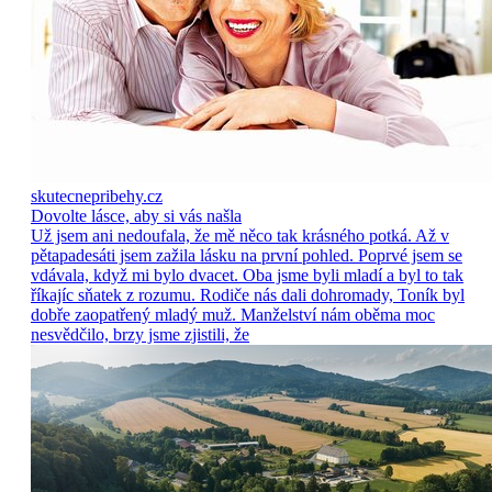
skutecnepribehy.cz
Dovolte lásce, aby si vás našla
Už jsem ani nedoufala, že mě něco tak krásného potká. Až v
pětapadesáti jsem zažila lásku na první pohled. Poprvé jsem se
vdávala, když mi bylo dvacet. Oba jsme byli mladí a byl to tak
říkajíc sňatek z rozumu. Rodiče nás dali dohromady, Toník byl
dobře zaopatřený mladý muž. Manželství nám oběma moc
nesvědčilo, brzy jsme zjistili, že