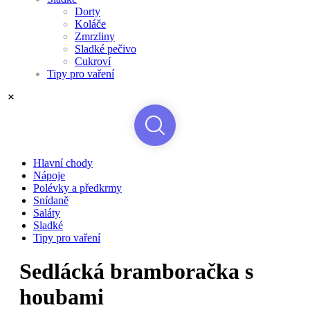
Dorty
Koláče
Zmrzliny
Sladké pečivo
Cukroví
Tipy pro vaření
Hlavní chody
Nápoje
Polévky a předkrmy
Snídaně
Saláty
Sladké
Tipy pro vaření
Sedlácká bramboračka s
houbami