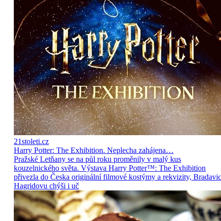
21stoleti.cz
Harry Potter: The Exhibition. Neplecha zahájena…
Pražské Letňany se na půl roku proměnily v malý kus
kouzelnického světa. Výstava Harry Potter™: The Exhibition
přivezla do Česka originální filmové kostýmy a rekvizity, Bradavic
Hagridovu chýši i uč