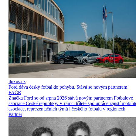
iluxus.cz
Ford dává český fotbal do pohybu. Stává se novým partnerem
FAČR
Značka Ford se od srpna 2026 stává novým partnerem Fotbalové
asociace České republiky. V rámci tříleté spolupráce zajistí mobilit
asociace, reprezentačních týmů i českého fotbalu v regionech.
Partner