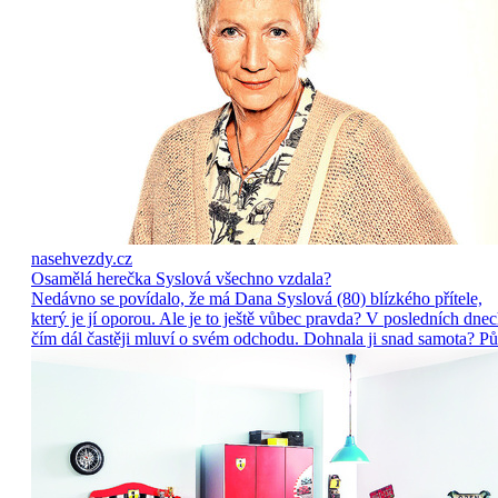
nasehvezdy.cz
Osamělá herečka Syslová všechno vzdala?
Nedávno se povídalo, že má Dana Syslová (80) blízkého přítele,
který je jí oporou. Ale je to ještě vůbec pravda? V posledních dne
čím dál častěji mluví o svém odchodu. Dohnala ji snad samota? Pů