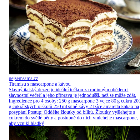
nejsemsama.cz
Tiramisu s mascarpone a kávou
Slavný italský dezert je ideální tečkou za rodinným obědem i
slavnostní večeří a jeho příprava je jednodušší, než se může zdát.
Ingredience pro 4 osoby: 250 g mascarpone 3 vejce 80 g cukru 20
g cukrářských piškotů 250 ml silné kávy 2 lžíce amaretta kakao na
posypání Postup: Oddělte žloutky od bílků. Žloutky vyšlehejte s
cukrem do světlé pěny a postupně do nich vmíchejte mascarpone,
aby vznikl hladký