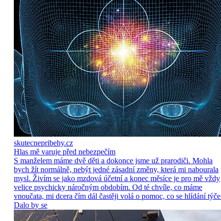
skutecnepribehy.cz
Hlas mě varuje před nebezpečím
S manželem máme dvě děti a dokonce jsme už prarodiči. Mohla
bych žít normálně, nebýt jedné zásadní změny, která mi nabourala
mysl. Živím se jako mzdová účetní a konec měsíce je pro mě vždy
velice psychicky náročným obdobím. Od té chvíle, co máme
vnoučata, mi dcera čím dál častěji volá o pomoc, co se hlídání týče
Dalo by se