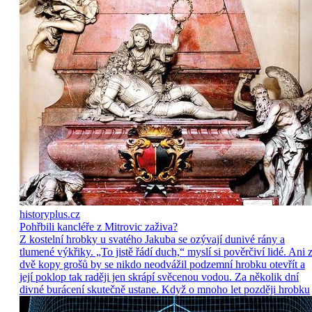
historyplus.cz
Pohřbili kancléře z Mitrovic zaživa?
Z kostelní hrobky u svatého Jakuba se ozývají dunivé rány a
tlumené výkřiky. „To jistě řádí duch,“ myslí si pověrčiví lidé. Ani 
dvě kopy grošů by se nikdo neodvážil podzemní hrobku otevřít a
její poklop tak raději jen skrápí svěcenou vodou. Za několik dní
divné burácení skutečně ustane. Když o mnoho let později hrobku