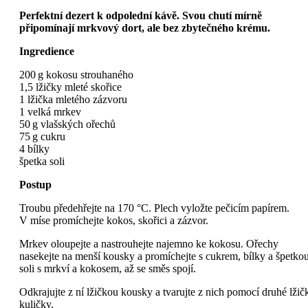
Perfektní dezert k odpolední kávě. Svou chutí mírně
připomínají mrkvový dort, ale bez zbytečného krému.
Ingredience
200 g kokosu strouhaného
1,5 lžičky mleté skořice
1 lžička mletého zázvoru
1 velká mrkev
50 g vlašských ořechů
75 g cukru
4 bílky
špetka soli
Postup
Troubu předehřejte na 170 °C. Plech vyložte pečicím papírem.
V míse promíchejte kokos, skořici a zázvor.
Mrkev oloupejte a nastrouhejte najemno ke kokosu. Ořechy
nasekejte na menší kousky a promíchejte s cukrem, bílky a špetko
soli s mrkví a kokosem, až se směs spojí.
Odkrajujte z ní lžičkou kousky a tvarujte z nich pomocí druhé lžič
kuličky.