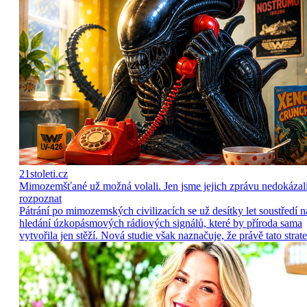
21stoleti.cz
Mimozemšťané už možná volali. Jen jsme jejich zprávu nedokázal
rozpoznat
Pátrání po mimozemských civilizacích se už desítky let soustředí n
hledání úzkopásmových rádiových signálů, které by příroda sama
vytvořila jen stěží. Nová studie však naznačuje, že právě tato strate