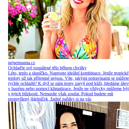
nejsemsama.cz
Ochlaďte své rozpálené tělo během chvilky
Léto, teplo a sluníčko. Naprosto ideální kombinace. Jenže tropické
teploty už tak příjemné nejsou. Víte, jakými potravinami se můžete
rychle ochladit? K dyž se nám tropy zaryjí pod kůži, hledáme úlev
v bazénu nebo pomocí klimatizace. Jenže ne vždycky můžeme být
v jejich blízkosti. Nemusíte však zoufat. Pokud budete mít
promyšlený jídelníček, žadné pařáky si na vás