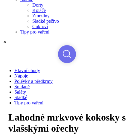
Dorty
Koláče
Zmrzliny
Sladké pečivo
Cukroví
Tipy pro vaření
Hlavní chody
Nápoje
Polévky a předkrmy
Snídaně
Saláty
Sladké
Tipy pro vaření
Lahodné mrkvové kokosky s
vlašskými ořechy