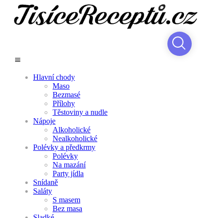
Hlavní chody
Maso
Bezmasé
Přílohy
Těstoviny a nudle
Nápoje
Alkoholické
Nealkoholické
Polévky a předkrmy
Polévky
Na mazání
Party jídla
Snídaně
Saláty
S masem
Bez masa
Sladké