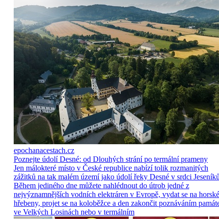
epochanacestach.cz
Poznejte údolí Desné: od Dlouhých strání po termální prameny
Jen málokteré místo v České republice nabízí tolik rozmanitých
zážitků na tak malém území jako údolí řeky Desné v srdci Jeseníků
Během jediného dne můžete nahlédnout do útrob jedné z
nejvýznamnějších vodních elektráren v Evropě, vydat se na horsk
hřebeny, projet se na koloběžce a den zakončit poznáváním památ
ve Velkých Losinách nebo v termálním