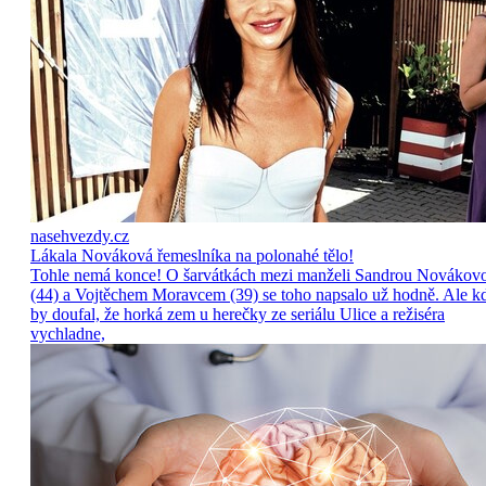
nasehvezdy.cz
Lákala Nováková řemeslníka na polonahé tělo!
Tohle nemá konce! O šarvátkách mezi manželi Sandrou Novákov
(44) a Vojtěchem Moravcem (39) se toho napsalo už hodně. Ale k
by doufal, že horká zem u herečky ze seriálu Ulice a režiséra
vychladne,