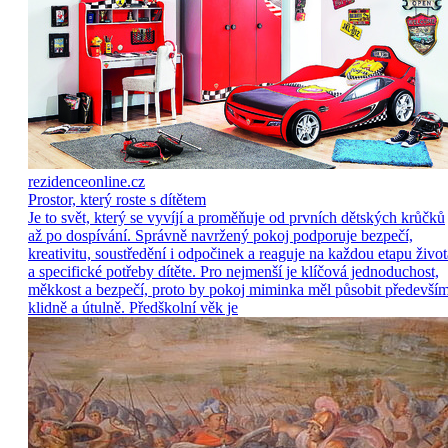
rezidenceonline.cz
Prostor, který roste s dítětem
Je to svět, který se vyvíjí a proměňuje od prvních dětských krůčků
až po dospívání. Správně navržený pokoj podporuje bezpečí,
kreativitu, soustředění i odpočinek a reaguje na každou etapu život
a specifické potřeby dítěte. Pro nejmenší je klíčová jednoduchost,
měkkost a bezpečí, proto by pokoj miminka měl působit předevší
klidně a útulně. Předškolní věk je