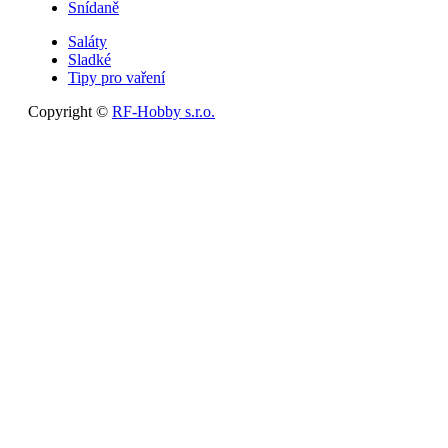
Snídaně
Saláty
Sladké
Tipy pro vaření
Copyright ©
RF-Hobby s.r.o.