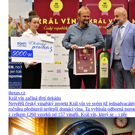
iluxus.cz
Král vín začíná třetí dekádu
Největší český vinařský projekt Král vín ve svém již jednadvacát
ročníku představil nejlepší domácí vína. Ta vybírala odborná porot
z celkem 1260 vzorků od 157 vinařů. Král vín, který se – i pře