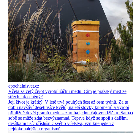
epochalnisvet.cz
Včela za celý život vyrobí lžičku medu. Čím je pražský med ze
střech tak ceněný?
Její život je krátký. V létě trvá pouhých šest až osm týdnů. Za tu
dobu navštíví desetitisíce květů, nalétá stovky kilometrů a vyrobí
přibližně devět gramů medu – zhruba jednu čajovou lžičku. Sama 
sobě se může zdát bezvýznamná. Teprve když se spojí s dalšími
desítkami tisíc příslušnic svého včelstva, vznikne jeden z
nejdokonalejších organismů