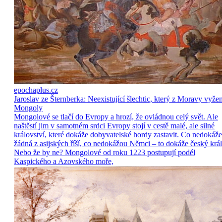
epochaplus.cz
Jaroslav ze Šternberka: Neexistující šlechtic, který z Moravy vyže
Mongoly
Mongolové se tlačí do Evropy a hrozí, že ovládnou celý svět. Ale
naštěstí jim v samotném srdci Evropy stojí v cestě malé, ale silné
království, které dokáže dobyvatelské hordy zastavit. Co nedokáže
žádná z asijských říší, co nedokážou Němci – to dokáže český král
Nebo že by ne? Mongolové od roku 1223 postupují podél
Kaspického a Azovského moře,