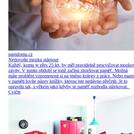
panidomu.cz
Nedovolte mozku stárnout
Každý, komu je přes 25 let, by měl pravidelně procvičovat mozko
závity. V tomto období se totiž začíná zhoršovat paměť. Možná
máte problém vzpomenout si na jméno kolegy z práce. Nebo marn
v paměti lovíte název knížky, kterou jste nedávno přečetli. Je to
opravdu tak, s věkem jako kdyby se paměť rozhodla stávkovat.
Cvičte