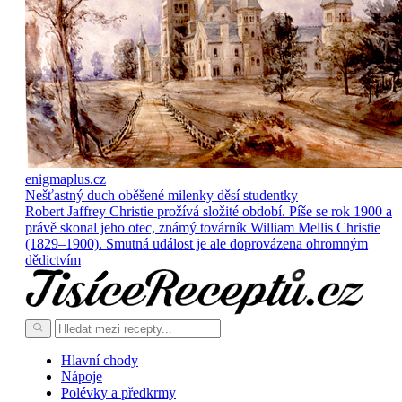
enigmaplus.cz
Nešťastný duch oběšené milenky děsí studentky
Robert Jaffrey Christie prožívá složité období. Píše se rok 1900 a
právě skonal jeho otec, známý továrník William Mellis Christie
(1829–1900). Smutná událost je ale doprovázena ohromným
dědictvím
Hlavní chody
Nápoje
Polévky a předkrmy